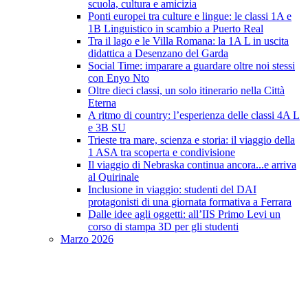
scuola, cultura e amicizia
Ponti europei tra culture e lingue: le classi 1A e
1B Linguistico in scambio a Puerto Real
Tra il lago e le Villa Romana: la 1A L in uscita
didattica a Desenzano del Garda
Social Time: imparare a guardare oltre noi stessi
con Enyo Nto
Oltre dieci classi, un solo itinerario nella Città
Eterna
A ritmo di country: l’esperienza delle classi 4A L
e 3B SU
Trieste tra mare, scienza e storia: il viaggio della
1 ASA tra scoperta e condivisione
Il viaggio di Nebraska continua ancora...e arriva
al Quirinale
Inclusione in viaggio: studenti del DAI
protagonisti di una giornata formativa a Ferrara
Dalle idee agli oggetti: all’IIS Primo Levi un
corso di stampa 3D per gli studenti
Marzo 2026