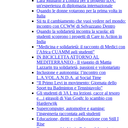
Lara Munarin a Londra per il progetto IDA:
un'esperienza di diplomazia internazionale
Quando le donne votarono per la prima volta in
Italia
Sii tu il cambiamento che vuoi vedere nel mondo:
incontro con CCWW di Selvazzano Dentro
Quando la solidarietà incontra la scuola: gli
studenti scoprono i progetti di Care to Action in
India
“Medicina e solidarietà: il racconto di Medici con
l’Africa CUAMM agli studenti”
IN BICICLETTA ATTORNO AL
MEDITERRANEO - Il viaggio di Mattia
Lazzarin tra solidarietà, passioni e volontariato
Inclusione e autonomia: l’incontro con
L.A.VOL.A.N.D.A. al Social Time
“Il Primo Levi in movimento: Giornata dello
Sport tra Badminton e Tennistavolo”
Gli studenti di 3A L tra lezioni, cacce al tesoro
e…i girasoli di Van Gogh: lo scambio con
Harderwijk
Supercomputer, automotive e gaming:
l’ingegneria raccontata agli studenti
Educazione, diritti e collaborazione con Still I
Rise