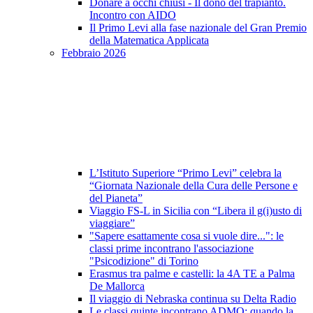
Donare a occhi chiusi - Il dono del trapianto.
Incontro con AIDO
Il Primo Levi alla fase nazionale del Gran Premio
della Matematica Applicata
Febbraio 2026
L’Istituto Superiore “Primo Levi” celebra la
“Giornata Nazionale della Cura delle Persone e
del Pianeta”
Viaggio FS-L in Sicilia con “Libera il g(i)usto di
viaggiare”
"Sapere esattamente cosa si vuole dire...": le
classi prime incontrano l'associazione
"Psicodizione" di Torino
Erasmus tra palme e castelli: la 4A TE a Palma
De Mallorca
Il viaggio di Nebraska continua su Delta Radio
Le classi quinte incontrano ADMO: quando la