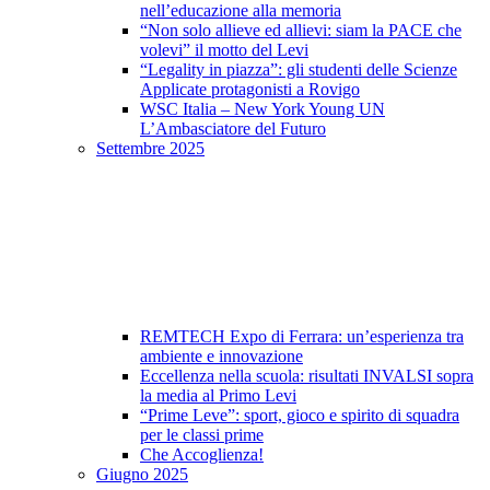
nell’educazione alla memoria
“Non solo allieve ed allievi: siam la PACE che
volevi” il motto del Levi
“Legality in piazza”: gli studenti delle Scienze
Applicate protagonisti a Rovigo
WSC Italia – New York Young UN
L’Ambasciatore del Futuro
Settembre 2025
REMTECH Expo di Ferrara: un’esperienza tra
ambiente e innovazione
Eccellenza nella scuola: risultati INVALSI sopra
la media al Primo Levi
“Prime Leve”: sport, gioco e spirito di squadra
per le classi prime
Che Accoglienza!
Giugno 2025