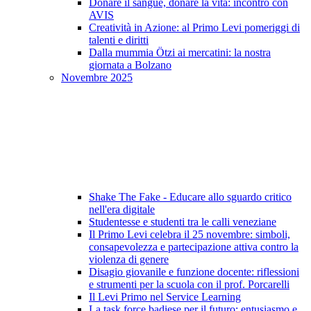
Donare il sangue, donare la vita: incontro con
AVIS
Creatività in Azione: al Primo Levi pomeriggi di
talenti e diritti
Dalla mummia Ötzi ai mercatini: la nostra
giornata a Bolzano
Novembre 2025
Shake The Fake - Educare allo sguardo critico
nell'era digitale
Studentesse e studenti tra le calli veneziane
Il Primo Levi celebra il 25 novembre: simboli,
consapevolezza e partecipazione attiva contro la
violenza di genere
Disagio giovanile e funzione docente: riflessioni
e strumenti per la scuola con il prof. Porcarelli
Il Levi Primo nel Service Learning
La task force badiese per il futuro: entusiasmo e