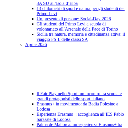
3A SU all’Isola d’Elba
13 chilometri di sport e natura per gli studenti del
Primo Levi
Un presente di persone: Social-Day 2026
Gli studenti del Primo Levi a scuola di
volontariato all’Arsenale della Pace di Torino
Sicilia tra natura, memoria e cittadinanza attiva: il
viaggio FS-L delle classi SA
Aprile 2026
Il Fair Play nello Sport: un incontro tra scuola e
grandi protagonisti dello sport italiano
Erasmus+ in movimento: da Badia Polesine a
Lodosa
Esperienza Erasmus+: accoglienza all’IES Pablo
Sarasate di Lodosa
Palma de Mallorca: un’esperienza Erasmus+ tra