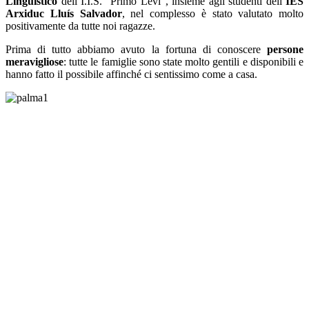
Linguistico
dell’I.I.S. “Primo Levi”, insieme agli studenti dell’
IES
Arxiduc Lluís Salvador
, nel complesso è stato valutato molto
positivamente da tutte noi ragazze.
Prima di tutto abbiamo avuto la fortuna di conoscere
persone
meravigliose
: tutte le famiglie sono state molto gentili e disponibili e
hanno fatto il possibile affinché ci sentissimo come a casa.