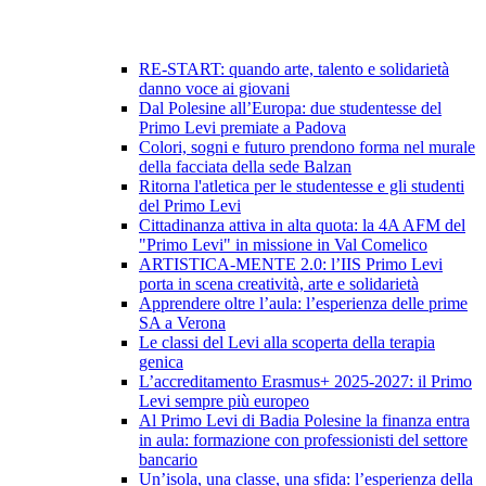
RE-START: quando arte, talento e solidarietà
danno voce ai giovani
Dal Polesine all’Europa: due studentesse del
Primo Levi premiate a Padova
Colori, sogni e futuro prendono forma nel murale
della facciata della sede Balzan
Ritorna l'atletica per le studentesse e gli studenti
del Primo Levi
Cittadinanza attiva in alta quota: la 4A AFM del
"Primo Levi" in missione in Val Comelico
ARTISTICA-MENTE 2.0: l’IIS Primo Levi
porta in scena creatività, arte e solidarietà
Apprendere oltre l’aula: l’esperienza delle prime
SA a Verona
Le classi del Levi alla scoperta della terapia
genica
L’accreditamento Erasmus+ 2025-2027: il Primo
Levi sempre più europeo
Al Primo Levi di Badia Polesine la finanza entra
in aula: formazione con professionisti del settore
bancario
Un’isola, una classe, una sfida: l’esperienza della