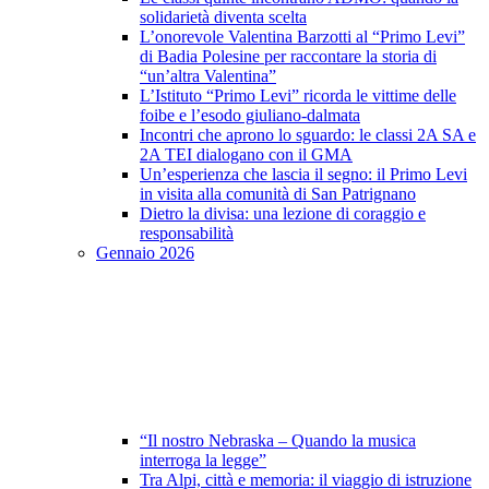
solidarietà diventa scelta
L’onorevole Valentina Barzotti al “Primo Levi”
di Badia Polesine per raccontare la storia di
“un’altra Valentina”
L’Istituto “Primo Levi” ricorda le vittime delle
foibe e l’esodo giuliano-dalmata
Incontri che aprono lo sguardo: le classi 2A SA e
2A TEI dialogano con il GMA
Un’esperienza che lascia il segno: il Primo Levi
in visita alla comunità di San Patrignano
Dietro la divisa: una lezione di coraggio e
responsabilità
Gennaio 2026
“Il nostro Nebraska – Quando la musica
interroga la legge”
Tra Alpi, città e memoria: il viaggio di istruzione