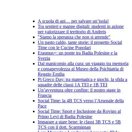
A scuola di api… per salvare un’isola!
Tra sentieri e mappe digitali: studenti in azione
per valorizzare il territorio di Andreis
"Siamo la speranza che non si arrende"
Un pasto caldo, tante storie: il progetto Social
Time con le Cucine Popolari
Erasmus+: un ponte tra Badia Polesine e la
Svezia
Dal manicomio alla cura: un viaggio tra memoria
e consapevolezza al Museo della Psichiatria di
Reggio Emilia
Pi Greco Day: tra matematica e giochi, la sfida a
squadre delle classi 1A TEI e 1B TEI
Un’avventura oltre confine: il nostro stage in
Francia
Social Time: la 4B TCS verso l’Arsenale della
Pace
Social Time: Sport e Inclusione da Rovigo al
Primo Levi di Badia Polesine
Imparare a stare bene: le classi 3B TCS e 5B
TCS con il dott. Scarmignan