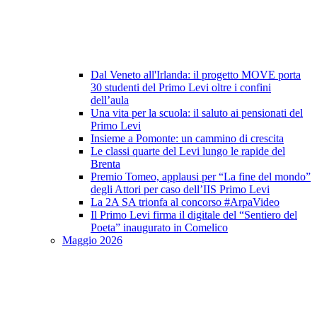
Dal Veneto all'Irlanda: il progetto MOVE porta
30 studenti del Primo Levi oltre i confini
dell’aula
Una vita per la scuola: il saluto ai pensionati del
Primo Levi
Insieme a Pomonte: un cammino di crescita
Le classi quarte del Levi lungo le rapide del
Brenta
Premio Tomeo, applausi per “La fine del mondo”
degli Attori per caso dell’IIS Primo Levi
La 2A SA trionfa al concorso #ArpaVideo
Il Primo Levi firma il digitale del “Sentiero del
Poeta” inaugurato in Comelico
Maggio 2026