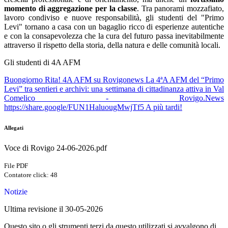
momento di aggregazione per la classe
. Tra panorami mozzafiato,
lavoro condiviso e nuove responsabilità, gli studenti del "Primo
Levi" tornano a casa con un bagaglio ricco di esperienze autentiche
e con la consapevolezza che la cura del futuro passa inevitabilmente
attraverso il rispetto della storia, della natura e delle comunità locali.
Gli studenti di 4A AFM
Buongiorno Rita! 4A AFM su Rovigonews La 4ªA AFM del “Primo
Levi” tra sentieri e archivi: una settimana di cittadinanza attiva in Val
Comelico - Rovigo.News
https://share.google/FUN1HaluougMwjTf5 A più tardi!
Allegati
Voce di Rovigo 24-06-2026.pdf
File PDF
Contatore click: 48
Notizie
Ultima revisione il 30-05-2026
Questo sito o gli strumenti terzi da questo utilizzati si avvalgono di