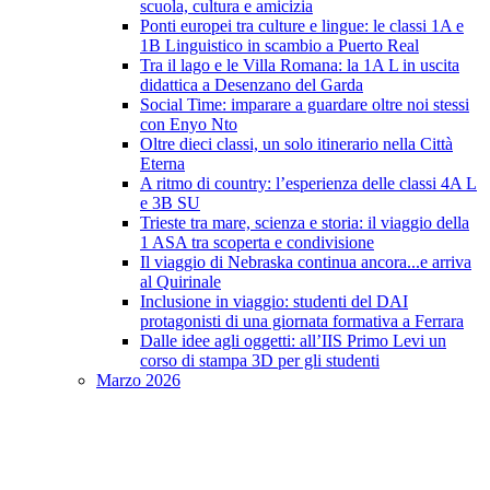
scuola, cultura e amicizia
Ponti europei tra culture e lingue: le classi 1A e
1B Linguistico in scambio a Puerto Real
Tra il lago e le Villa Romana: la 1A L in uscita
didattica a Desenzano del Garda
Social Time: imparare a guardare oltre noi stessi
con Enyo Nto
Oltre dieci classi, un solo itinerario nella Città
Eterna
A ritmo di country: l’esperienza delle classi 4A L
e 3B SU
Trieste tra mare, scienza e storia: il viaggio della
1 ASA tra scoperta e condivisione
Il viaggio di Nebraska continua ancora...e arriva
al Quirinale
Inclusione in viaggio: studenti del DAI
protagonisti di una giornata formativa a Ferrara
Dalle idee agli oggetti: all’IIS Primo Levi un
corso di stampa 3D per gli studenti
Marzo 2026