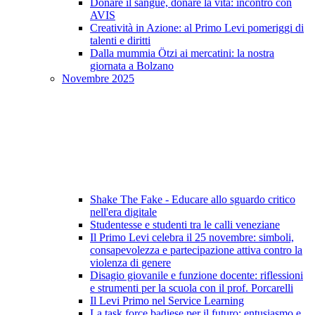
Donare il sangue, donare la vita: incontro con
AVIS
Creatività in Azione: al Primo Levi pomeriggi di
talenti e diritti
Dalla mummia Ötzi ai mercatini: la nostra
giornata a Bolzano
Novembre 2025
Shake The Fake - Educare allo sguardo critico
nell'era digitale
Studentesse e studenti tra le calli veneziane
Il Primo Levi celebra il 25 novembre: simboli,
consapevolezza e partecipazione attiva contro la
violenza di genere
Disagio giovanile e funzione docente: riflessioni
e strumenti per la scuola con il prof. Porcarelli
Il Levi Primo nel Service Learning
La task force badiese per il futuro: entusiasmo e