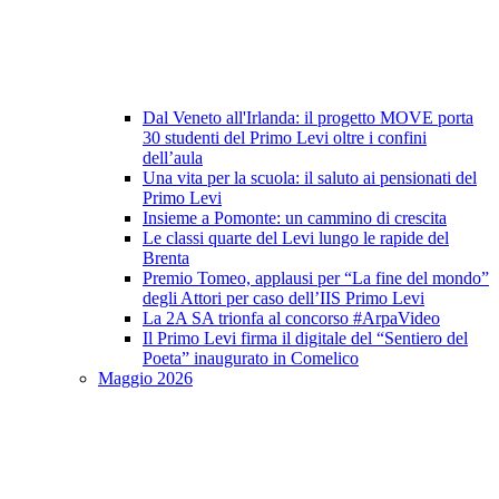
Dal Veneto all'Irlanda: il progetto MOVE porta
30 studenti del Primo Levi oltre i confini
dell’aula
Una vita per la scuola: il saluto ai pensionati del
Primo Levi
Insieme a Pomonte: un cammino di crescita
Le classi quarte del Levi lungo le rapide del
Brenta
Premio Tomeo, applausi per “La fine del mondo”
degli Attori per caso dell’IIS Primo Levi
La 2A SA trionfa al concorso #ArpaVideo
Il Primo Levi firma il digitale del “Sentiero del
Poeta” inaugurato in Comelico
Maggio 2026