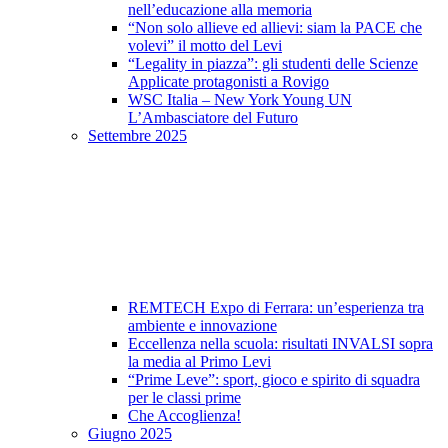
nell’educazione alla memoria
“Non solo allieve ed allievi: siam la PACE che
volevi” il motto del Levi
“Legality in piazza”: gli studenti delle Scienze
Applicate protagonisti a Rovigo
WSC Italia – New York Young UN
L’Ambasciatore del Futuro
Settembre 2025
REMTECH Expo di Ferrara: un’esperienza tra
ambiente e innovazione
Eccellenza nella scuola: risultati INVALSI sopra
la media al Primo Levi
“Prime Leve”: sport, gioco e spirito di squadra
per le classi prime
Che Accoglienza!
Giugno 2025