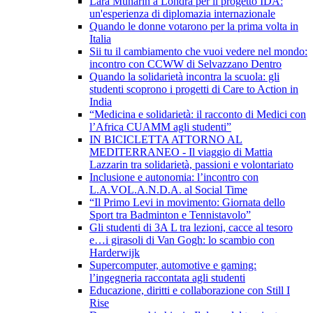
Lara Munarin a Londra per il progetto IDA:
un'esperienza di diplomazia internazionale
Quando le donne votarono per la prima volta in
Italia
Sii tu il cambiamento che vuoi vedere nel mondo:
incontro con CCWW di Selvazzano Dentro
Quando la solidarietà incontra la scuola: gli
studenti scoprono i progetti di Care to Action in
India
“Medicina e solidarietà: il racconto di Medici con
l’Africa CUAMM agli studenti”
IN BICICLETTA ATTORNO AL
MEDITERRANEO - Il viaggio di Mattia
Lazzarin tra solidarietà, passioni e volontariato
Inclusione e autonomia: l’incontro con
L.A.VOL.A.N.D.A. al Social Time
“Il Primo Levi in movimento: Giornata dello
Sport tra Badminton e Tennistavolo”
Gli studenti di 3A L tra lezioni, cacce al tesoro
e…i girasoli di Van Gogh: lo scambio con
Harderwijk
Supercomputer, automotive e gaming:
l’ingegneria raccontata agli studenti
Educazione, diritti e collaborazione con Still I
Rise