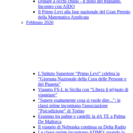
Donare a occhi chiusi - Il dono del trapianto.
Incontro con AIDO
Il Primo Levi alla fase nazionale del Gran Premio
della Matematica Applicata
Febbraio 2026
L’Istituto Superiore “Primo Levi” celebra la
“Giornata Nazionale della Cura delle Persone e
del Pianeta”
Viaggio FS-L in Sicilia con “Libera il g(i)usto di
viaggiare”
"Sapere esattamente cosa si vuole dire...": le
classi prime incontrano l'associazione
"Psicodizione" di Torino
Erasmus tra palme e castelli: la 4A TE a Palma
De Mallorca
Il viaggio di Nebraska continua su Delta Radio
Le classi quinte incontrano ADMO: quando la