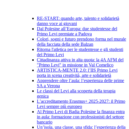
RE-START: quando arte, talento e solidarietà
danno voce ai giovani
Dal Polesine all’Europa: due studentesse del
Primo Levi premiate a Padova
Colori, sogni e futuro prendono forma nel murale
della facciata della sede Balzan
Ritorna l'atletica per le studentesse e gli studenti
del Primo Levi
Cittadinanza attiva in alta quota: la 4A AFM del
"Primo Levi" in missione in Val Comelico
ARTISTICA-MENTE 2.0: l’IIS Primo Levi
porta in scena creatività, arte e solidarietà
Apprendere oltre l’aula: l’esperienza delle prime
SA a Verona
Le classi del Levi alla scoperta della terapia
genica
L’accreditamento Erasmus+ 2025-2027: il Primo
Levi sempre più europeo
Al Primo Levi di Badia Polesine la finanza entra
in aula: formazione con professionisti del settore
bancario
Un’isola, una classe, una sfida: l’esperienza della