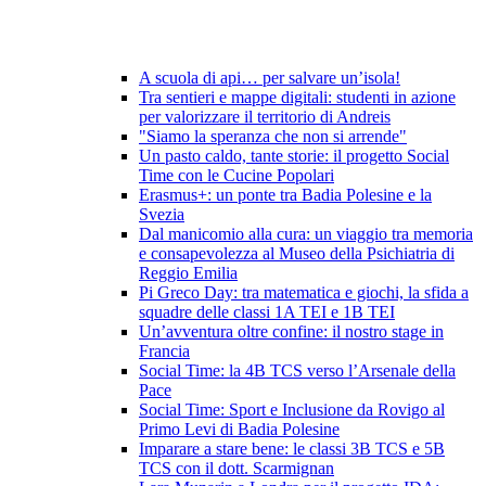
A scuola di api… per salvare un’isola!
Tra sentieri e mappe digitali: studenti in azione
per valorizzare il territorio di Andreis
"Siamo la speranza che non si arrende"
Un pasto caldo, tante storie: il progetto Social
Time con le Cucine Popolari
Erasmus+: un ponte tra Badia Polesine e la
Svezia
Dal manicomio alla cura: un viaggio tra memoria
e consapevolezza al Museo della Psichiatria di
Reggio Emilia
Pi Greco Day: tra matematica e giochi, la sfida a
squadre delle classi 1A TEI e 1B TEI
Un’avventura oltre confine: il nostro stage in
Francia
Social Time: la 4B TCS verso l’Arsenale della
Pace
Social Time: Sport e Inclusione da Rovigo al
Primo Levi di Badia Polesine
Imparare a stare bene: le classi 3B TCS e 5B
TCS con il dott. Scarmignan