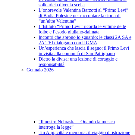
solidarietà diventa scelta
L’onorevole Valentina Barzotti al “Primo Levi”
di Badia Polesine per raccontare la storia di
“un’altra Valentina”
L’Istituto “Primo Levi” ricorda le vittime delle
foibe e l’esodo giuliano-dalmata
Incontri che aprono lo sguardo: le classi 2A SA e
2A TEI dialogano con il GMA
Un’esperienza che lascia il segno: il Primo Levi
in visita alla comunità di San Patrignano
Dietro la divisa: una lezione di coraggio e
responsabilità
Gennaio 2026
“Il nostro Nebraska – Quando la musica
interroga la legge”
Tra Alpi, città e memoria: il viaggio di istruzione