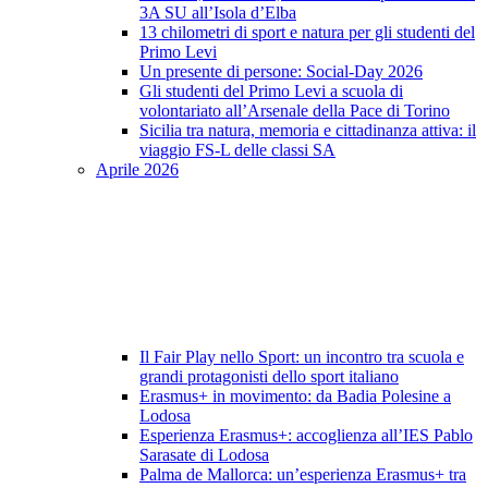
3A SU all’Isola d’Elba
13 chilometri di sport e natura per gli studenti del
Primo Levi
Un presente di persone: Social-Day 2026
Gli studenti del Primo Levi a scuola di
volontariato all’Arsenale della Pace di Torino
Sicilia tra natura, memoria e cittadinanza attiva: il
viaggio FS-L delle classi SA
Aprile 2026
Il Fair Play nello Sport: un incontro tra scuola e
grandi protagonisti dello sport italiano
Erasmus+ in movimento: da Badia Polesine a
Lodosa
Esperienza Erasmus+: accoglienza all’IES Pablo
Sarasate di Lodosa
Palma de Mallorca: un’esperienza Erasmus+ tra