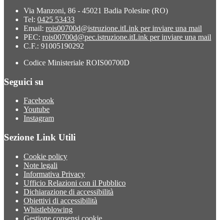
Via Manzoni, 86 - 45021 Badia Polesine (RO)
Tel:
0425 53433
Email:
rois00700d@istruzione.it
Link per inviare una mail
PEC:
rois00700d@pec.istruzione.it
Link per inviare una mail
C.F.: 91005190292
Codice Ministeriale ROIS00700D
Seguici su
Facebook
Youtube
Instagram
Sezione Link Utili
Cookie policy
Note legali
Informativa Privacy
Ufficio Relazioni con il Pubblico
Dichiarazione di accessibilità
Obiettivi di accessibilità
Whistleblowing
Gestione consensi cookie