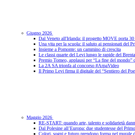
Giugno 2026
Dal Veneto all'Irlanda: il progetto MOVE porta 30 s
Una vita per la scuola: il saluto ai pensionati del 
Insieme a Pomonte: un cammino di crescita
Le classi quarte del Levi lungo le rapide del Brent
Premio Tomeo, applausi per “La fine del mondo” de
La 2A SA trionfa al concorso #ArpaVideo
Il Primo Levi firma il digitale del “Sentiero del P
Maggio 2026
RE-START: quando arte, talento e solidarietà dann
Dal Polesine all’Europa: due studentesse del Prim
Colori, sogni e futuro prendono forma nel murale d