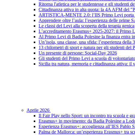
Ritorna l'atletica per le studentesse e gli studenti 
Cittadinanza attiva in alta quota: la 4A AFM del 
ARTISTICA-MENTE 2.0: l’IIS Primo Levi porta in sc
Apprendere oltre l’aula: l’esperienza delle prime 
Le classi del Levi alla scoperta della terapia genica
L’accreditamento Erasmus+ 2025-2027: il Primo L
Al Primo Levi di Badia Polesine la finanza entra in
Un’isola, una classe, una sfida: l’esperienza della
13 chilometri di sport e natura per gli studenti del
Un presente di persone: Social-Day 2026
Gli studenti del Primo Levi a scuola di volontariat
Sicilia tra natura, memoria e cittadinanza attiva: il
Aprile 2026
Il Fair Play nello Sport: un incontro tra scuola e gr
Erasmus+ in movimento: da Badia Polesine a Lod
Esperienza Erasmus+: accoglienza all’IES Pablo S
Palma de Mallorca: un’esperienza Erasmus+ tra scu