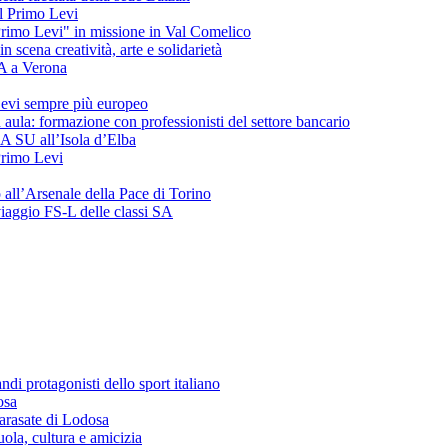
del Primo Levi
"Primo Levi" in missione in Val Comelico
ena creatività, arte e solidarietà
SA a Verona
evi sempre più europeo
 aula: formazione con professionisti del settore bancario
 3A SU all’Isola d’Elba
 Primo Levi
o all’Arsenale della Pace di Torino
 viaggio FS-L delle classi SA
andi protagonisti dello sport italiano
osa
arasate di Lodosa
ola, cultura e amicizia