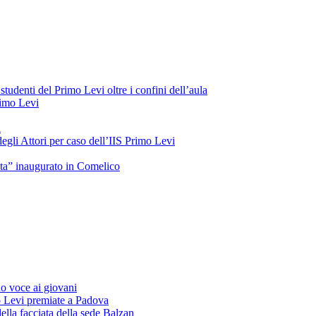
tudenti del Primo Levi oltre i confini dell’aula
Primo Levi
a
gli Attori per caso dell’IIS Primo Levi
oeta” inaugurato in Comelico
o voce ai giovani
o Levi premiate a Padova
ella facciata della sede Balzan