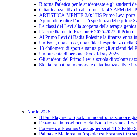
Ritorna l'atletica per le studentesse e gli studenti 
Cittadinanza attiva in alta quota: la 4A AFM del 
ARTISTICA-MENTE 2.0: l’IIS Primo Levi porta in sc
Apprendere oltre l’aula: l’esperienza delle prime 
Le classi del Levi alla scoperta della terapia genica
L’accreditamento Erasmus+ 2025-2027: il Primo L
Al Primo Levi di Badia Polesine la finanza entra in
Un’isola, una classe, una sfida: l’esperienza della
13 chilometri di sport e natura per gli studenti del
Un presente di persone: Social-Day 2026
Gli studenti del Primo Levi a scuola di volontariat
Sicilia tra natura, memoria e cittadinanza attiva: il
Aprile 2026
Il Fair Play nello Sport: un incontro tra scuola e gr
Erasmus+ in movimento: da Badia Polesine a Lod
Esperienza Erasmus+: accoglienza all’IES Pablo S
Palma de Mallorca: un’esperienza Erasmus+ tra scu