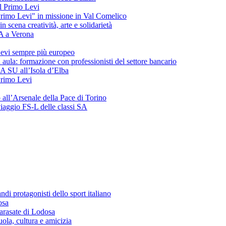
del Primo Levi
"Primo Levi" in missione in Val Comelico
ena creatività, arte e solidarietà
SA a Verona
evi sempre più europeo
 aula: formazione con professionisti del settore bancario
 3A SU all’Isola d’Elba
 Primo Levi
o all’Arsenale della Pace di Torino
 viaggio FS-L delle classi SA
andi protagonisti dello sport italiano
osa
arasate di Lodosa
ola, cultura e amicizia