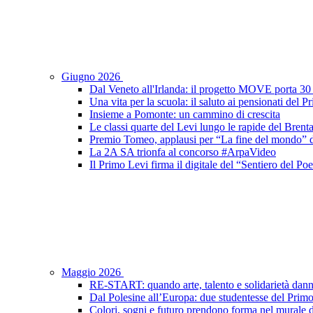
Giugno 2026
Dal Veneto all'Irlanda: il progetto MOVE porta 30 s
Una vita per la scuola: il saluto ai pensionati del 
Insieme a Pomonte: un cammino di crescita
Le classi quarte del Levi lungo le rapide del Brent
Premio Tomeo, applausi per “La fine del mondo” de
La 2A SA trionfa al concorso #ArpaVideo
Il Primo Levi firma il digitale del “Sentiero del P
Maggio 2026
RE-START: quando arte, talento e solidarietà dann
Dal Polesine all’Europa: due studentesse del Prim
Colori, sogni e futuro prendono forma nel murale d