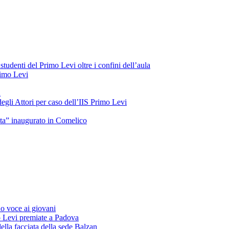
tudenti del Primo Levi oltre i confini dell’aula
Primo Levi
a
gli Attori per caso dell’IIS Primo Levi
oeta” inaugurato in Comelico
o voce ai giovani
o Levi premiate a Padova
ella facciata della sede Balzan