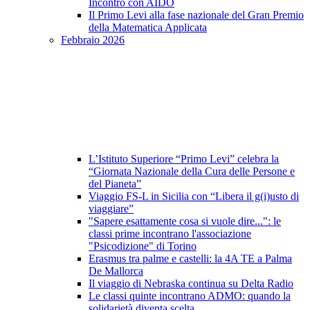
Incontro con AIDO
Il Primo Levi alla fase nazionale del Gran Premio
della Matematica Applicata
Febbraio 2026
L’Istituto Superiore “Primo Levi” celebra la
“Giornata Nazionale della Cura delle Persone e
del Pianeta”
Viaggio FS-L in Sicilia con “Libera il g(i)usto di
viaggiare”
"Sapere esattamente cosa si vuole dire...": le
classi prime incontrano l'associazione
"Psicodizione" di Torino
Erasmus tra palme e castelli: la 4A TE a Palma
De Mallorca
Il viaggio di Nebraska continua su Delta Radio
Le classi quinte incontrano ADMO: quando la
solidarietà diventa scelta