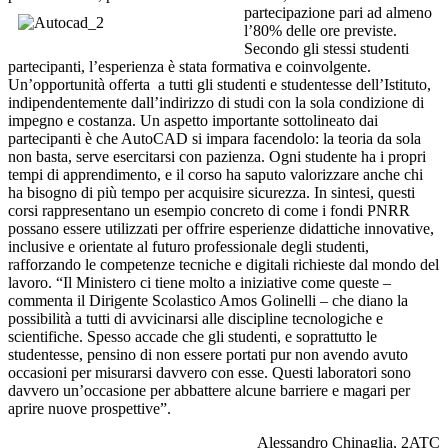
partecipazione
pari ad almeno
l’80% delle ore previste.
Secondo gli stessi studenti
partecipanti, l’esperienza è stata formativa e coinvolgente.
Un’opportunità offerta
a tutti gli studenti e studentesse dell’Istituto,
indipendentemente dall’indirizzo di studi con la sola condizione di
impegno e costanza. Un aspetto importante sottolineato dai
partecipanti è che AutoCAD si impara facendolo: la teoria da sola
non basta, serve esercitarsi con pazienza. Ogni studente ha i propri
tempi di apprendimento, e il corso ha saputo valorizzare anche chi
ha bisogno di più tempo per acquisire sicurezza. In sintesi, questi
corsi rappresentano un esempio concreto di come i fondi PNRR
possano essere utilizzati per offrire esperienze didattiche innovative,
inclusive e orientate al futuro professionale degli studenti,
rafforzando le competenze tecniche e digitali richieste dal mondo del
lavoro.
“Il Ministero ci tiene molto a iniziative come queste –
commenta il Dirigente Scolastico Amos Golinelli – che diano la
possibilità a tutti di avvicinarsi alle discipline tecnologiche e
scientifiche. Spesso accade che gli studenti, e soprattutto le
studentesse, pensino di non essere portati pur non avendo avuto
occasioni per misurarsi davvero con esse. Questi laboratori sono
davvero un’occasione per abbattere alcune barriere e magari per
aprire nuove prospettive”.
Alessandro Chinaglia, 2ATC