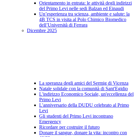
Orientamento in entrata: le attività degli indirizzi
del Primo Levi nelle sedi Balzan ed Einaudi
Un’esperienza tra scienza, ambiente e salute: la
4B TCS in visita al Polo Chimico Biomedico
dell’Università di Ferrara
Dicembre 2025
La speranza degli amici del Sermig di Vicenza
Natale solidale con la comunità di Sant'Egidio
L'indirizzo Economico Sociale, un'eccellenza del
Primo Levi
L'anniversario della DUDU celebrato al Primo
Levi
Gli studenti del Primo Levi incontrano
Emergency
Ricordare per costruire il futuro
Donare il sangue, donare la vita: incontro con