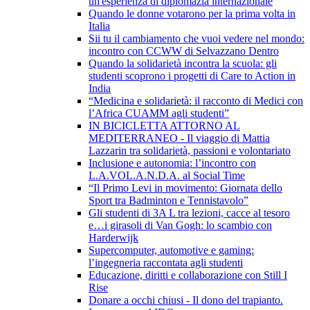
un'esperienza di diplomazia internazionale
Quando le donne votarono per la prima volta in
Italia
Sii tu il cambiamento che vuoi vedere nel mondo:
incontro con CCWW di Selvazzano Dentro
Quando la solidarietà incontra la scuola: gli
studenti scoprono i progetti di Care to Action in
India
“Medicina e solidarietà: il racconto di Medici con
l’Africa CUAMM agli studenti”
IN BICICLETTA ATTORNO AL
MEDITERRANEO - Il viaggio di Mattia
Lazzarin tra solidarietà, passioni e volontariato
Inclusione e autonomia: l’incontro con
L.A.VOL.A.N.D.A. al Social Time
“Il Primo Levi in movimento: Giornata dello
Sport tra Badminton e Tennistavolo”
Gli studenti di 3A L tra lezioni, cacce al tesoro
e…i girasoli di Van Gogh: lo scambio con
Harderwijk
Supercomputer, automotive e gaming:
l’ingegneria raccontata agli studenti
Educazione, diritti e collaborazione con Still I
Rise
Donare a occhi chiusi - Il dono del trapianto.