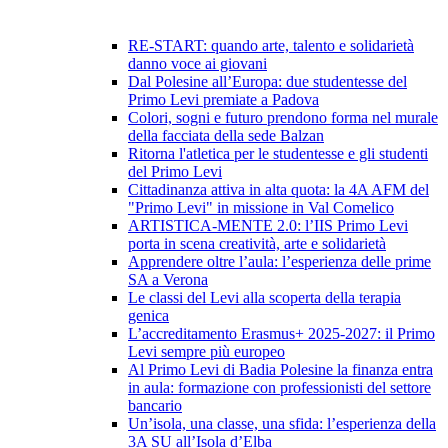
RE-START: quando arte, talento e solidarietà
danno voce ai giovani
Dal Polesine all’Europa: due studentesse del
Primo Levi premiate a Padova
Colori, sogni e futuro prendono forma nel murale
della facciata della sede Balzan
Ritorna l'atletica per le studentesse e gli studenti
del Primo Levi
Cittadinanza attiva in alta quota: la 4A AFM del
"Primo Levi" in missione in Val Comelico
ARTISTICA-MENTE 2.0: l’IIS Primo Levi
porta in scena creatività, arte e solidarietà
Apprendere oltre l’aula: l’esperienza delle prime
SA a Verona
Le classi del Levi alla scoperta della terapia
genica
L’accreditamento Erasmus+ 2025-2027: il Primo
Levi sempre più europeo
Al Primo Levi di Badia Polesine la finanza entra
in aula: formazione con professionisti del settore
bancario
Un’isola, una classe, una sfida: l’esperienza della
3A SU all’Isola d’Elba