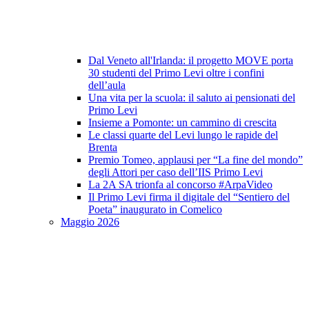
Dal Veneto all'Irlanda: il progetto MOVE porta
30 studenti del Primo Levi oltre i confini
dell’aula
Una vita per la scuola: il saluto ai pensionati del
Primo Levi
Insieme a Pomonte: un cammino di crescita
Le classi quarte del Levi lungo le rapide del
Brenta
Premio Tomeo, applausi per “La fine del mondo”
degli Attori per caso dell’IIS Primo Levi
La 2A SA trionfa al concorso #ArpaVideo
Il Primo Levi firma il digitale del “Sentiero del
Poeta” inaugurato in Comelico
Maggio 2026