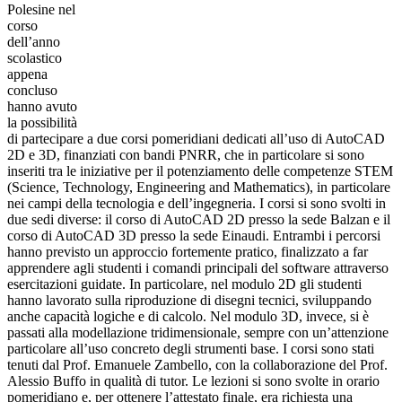
Polesine nel
corso
dell’anno
scolastico
appena
concluso
hanno avuto
la possibilità
di partecipare a due corsi pomeridiani dedicati all’uso di AutoCAD
2D e 3D, finanziati con bandi PNRR, che in particolare si sono
inseriti tra le iniziative per il potenziamento delle competenze STEM
(Science, Technology, Engineering and Mathematics), in particolare
nei campi della tecnologia e dell’ingegneria.
I corsi si sono svolti in
due sedi diverse: il corso di AutoCAD 2D presso la sede Balzan e il
corso di AutoCAD 3D presso la sede Einaudi.
Entrambi i percorsi
hanno previsto un approccio fortemente pratico, finalizzato a far
apprendere agli studenti i comandi principali del software attraverso
esercitazioni guidate. In particolare, nel modulo 2D gli studenti
hanno lavorato sulla riproduzione di disegni tecnici, sviluppando
anche capacità logiche e di calcolo. Nel modulo 3D, invece, si è
passati alla modellazione tridimensionale, sempre con un’attenzione
particolare all’uso concreto degli strumenti base.
I corsi sono stati
tenuti dal Prof. Emanuele Zambello, con la collaborazione del Prof.
Alessio Buffo in qualità di tutor. Le lezioni si sono svolte in orario
pomeridiano e, per ottenere l’attestato finale, era richiesta una