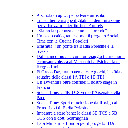
A scuola di api… per salvare un’isola!
Tra sentieri e mappe digitali: studenti in azione
per valorizzare il territorio di Andreis
"Siamo la speranza che non si arrende"
Un pasto caldo, tante storie: il progetto Social
Time con le Cucine Popolari
Erasmus+: un ponte tra Badia Polesine e la
Svezia
Dal manicomio alla cura: un viaggio tra memoria
e consapevolezza al Museo della Psichiatria di
Reggio Emilia
Pi Greco Day: tra matematica e giochi, la sfida a
squadre delle classi 1A TEI e 1B TEI
Un’avventura oltre confine: il nostro stage in
Francia
Social Time: la 4B TCS verso l’Arsenale della
Pace
Social Time: Sport e Inclusione da Rovigo al
Primo Levi di Badia Polesine
Imparare a stare bene: le classi 3B TCS e 5B
TCS con il dott. Scarmignan
Lara Munarin a Londra per il progetto IDA: