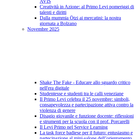
AVIS
Creatività in Azione: al Primo Levi pomeriggi di
talenti e diritti
Dalla mummia Ötzi ai mercatini: la nostra
giornata a Bolzano
Novembre 2025
Shake The Fake - Educare allo sguardo critico
nell'era digitale
Studentesse e studenti tra le calli veneziane
Il Primo Levi celebra il 25 novembre: simboli,
consapevolezza e partecipazione attiva contro la
violenza di genere
Disagio giovanile e funzione docente: riflessioni
e strumenti per la scuola con il prof. Porcarelli
Il Levi Primo nel Service Learning
La task force badiese per il futuro: entusiasmo e
partecipazione al mini-salone dell’orientamento