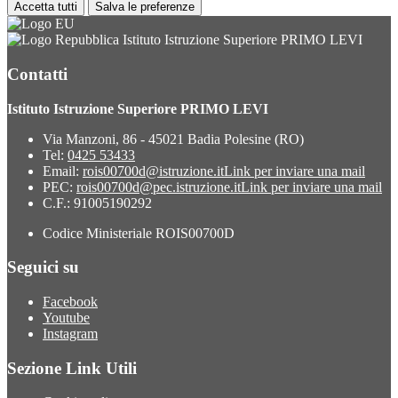
Accetta tutti
Salva le preferenze
Istituto Istruzione Superiore PRIMO LEVI
Contatti
Istituto Istruzione Superiore PRIMO LEVI
Via Manzoni, 86 - 45021 Badia Polesine (RO)
Tel:
0425 53433
Email:
rois00700d@istruzione.it
Link per inviare una mail
PEC:
rois00700d@pec.istruzione.it
Link per inviare una mail
C.F.: 91005190292
Codice Ministeriale ROIS00700D
Seguici su
Facebook
Youtube
Instagram
Sezione Link Utili