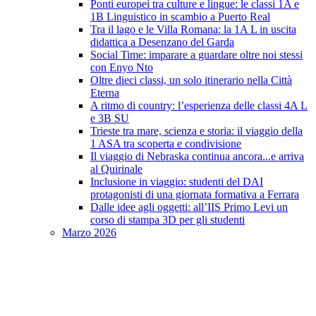
Ponti europei tra culture e lingue: le classi 1A e
1B Linguistico in scambio a Puerto Real
Tra il lago e le Villa Romana: la 1A L in uscita
didattica a Desenzano del Garda
Social Time: imparare a guardare oltre noi stessi
con Enyo Nto
Oltre dieci classi, un solo itinerario nella Città
Eterna
A ritmo di country: l’esperienza delle classi 4A L
e 3B SU
Trieste tra mare, scienza e storia: il viaggio della
1 ASA tra scoperta e condivisione
Il viaggio di Nebraska continua ancora...e arriva
al Quirinale
Inclusione in viaggio: studenti del DAI
protagonisti di una giornata formativa a Ferrara
Dalle idee agli oggetti: all’IIS Primo Levi un
corso di stampa 3D per gli studenti
Marzo 2026