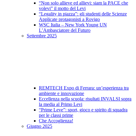
“Non solo allieve ed allievi: siam la PACE che
volevi” il motto del Levi
“Legality in piazza”: gli studenti delle Scienze
Applicate protagonisti a Rovigo
WSC Italia – New York Young UN
L’Ambasciatore del Futuro
Settembre 2025
REMTECH Expo di Ferrara: un’esperienza tra
ambiente e innovazione
Eccellenza nella scuola: risultati INVALSI sopra
la media al Primo Levi
“Prime Leve”: sport, gioco e spirito di squadra
per le classi prime
Che Accoglienza!
Giugno 2025