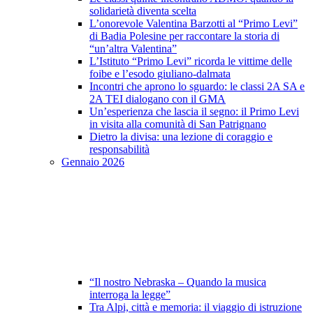
solidarietà diventa scelta
L’onorevole Valentina Barzotti al “Primo Levi”
di Badia Polesine per raccontare la storia di
“un’altra Valentina”
L’Istituto “Primo Levi” ricorda le vittime delle
foibe e l’esodo giuliano-dalmata
Incontri che aprono lo sguardo: le classi 2A SA e
2A TEI dialogano con il GMA
Un’esperienza che lascia il segno: il Primo Levi
in visita alla comunità di San Patrignano
Dietro la divisa: una lezione di coraggio e
responsabilità
Gennaio 2026
“Il nostro Nebraska – Quando la musica
interroga la legge”
Tra Alpi, città e memoria: il viaggio di istruzione