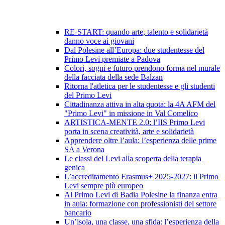
RE-START: quando arte, talento e solidarietà
danno voce ai giovani
Dal Polesine all’Europa: due studentesse del
Primo Levi premiate a Padova
Colori, sogni e futuro prendono forma nel murale
della facciata della sede Balzan
Ritorna l'atletica per le studentesse e gli studenti
del Primo Levi
Cittadinanza attiva in alta quota: la 4A AFM del
"Primo Levi" in missione in Val Comelico
ARTISTICA-MENTE 2.0: l’IIS Primo Levi
porta in scena creatività, arte e solidarietà
Apprendere oltre l’aula: l’esperienza delle prime
SA a Verona
Le classi del Levi alla scoperta della terapia
genica
L’accreditamento Erasmus+ 2025-2027: il Primo
Levi sempre più europeo
Al Primo Levi di Badia Polesine la finanza entra
in aula: formazione con professionisti del settore
bancario
Un’isola, una classe, una sfida: l’esperienza della