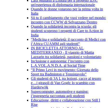
Lara Munarin a Londra per il progetto IDA:
un'esperienza di diplomazia internazionale
Quando le donne votarono per la prima volta in
Italia
Sii tu il cambiamento che vuoi vedere nel mondo:
incontro con CCWW di Selvazzano Dentro
Quando la solidarietà incontra la scuola: gli
studenti scoprono i progetti di Care to Action in
India
“Medicina e solidarietà: il racconto di Medici con
l’Africa CUAMM agli studenti”
IN BICICLETTA ATTORNO AL
MEDITERRANEO - Il viaggio di Mattia
Lazzarin tra solidarietà, passioni e volontariato
Inclusione e autonomia: l’incontro con
L.A.VOL.A.N.D.A. al Social Time
“Il Primo Levi in movimento: Giornata dello
Sport tra Badminton e Tennistavolo”
Gli studenti di 3A L tra lezioni, cacce al tesoro
e…i girasoli di Van Gogh: lo scambio con
Harderwijk
Supercomputer, automotive e gaming:
l’ingegneria raccontata agli studenti
Educazione, diritti e collaborazione con Still I
Rise