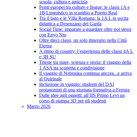
scuola, cultura e amicizia
Ponti europei tra culture e lingue: le classi 1A e
1B Linguistico in scambio a Puerto Real
Tra il lago e le Villa Romana: la 1A L in uscita
didattica a Desenzano del Garda
Social Time: imparare a guardare oltre noi stessi
con Enyo Nto
Oltre dieci classi, un solo itinerario nella Città
Eterna
A ritmo di country: l’esperienza delle classi 4A L
e 3B SU
Trieste tra mare, scienza e storia: il viaggio della
1 ASA tra scoperta e condivisione
Il viaggio di Nebraska continua ancora...e arriva
al Quirinale
Inclusione in viaggio: studenti del DAI
protagonisti di una giornata formativa a Ferrara
Dalle idee agli oggetti: all’IIS Primo Levi un
corso di stampa 3D per gli studenti
Marzo 2026