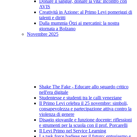
Donare il sangue, donare la vita: incontro con
AVIS
Creatività in Azione: al Primo Levi pomeriggi di
talenti e diritti
Dalla mummia Ötzi ai mercatini: la nostra
giornata a Bolzano
Novembre 2025
Shake The Fake - Educare allo sguardo critico
nell'era digitale
Studentesse e studenti tra le calli veneziane
Il Primo Levi celebra il 25 novembre: simboli,
consapevolezza e partecipazione attiva contro la
violenza di genere
Disagio giovanile e funzione docente: riflessioni
e strumenti per la scuola con il prof. Porcarelli
Il Levi Primo nel Service Learning
La task force badiese per il futuro: entusiasmo e