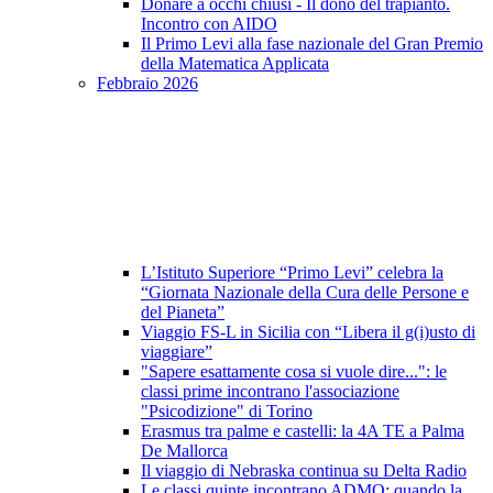
Donare a occhi chiusi - Il dono del trapianto.
Incontro con AIDO
Il Primo Levi alla fase nazionale del Gran Premio
della Matematica Applicata
Febbraio 2026
L’Istituto Superiore “Primo Levi” celebra la
“Giornata Nazionale della Cura delle Persone e
del Pianeta”
Viaggio FS-L in Sicilia con “Libera il g(i)usto di
viaggiare”
"Sapere esattamente cosa si vuole dire...": le
classi prime incontrano l'associazione
"Psicodizione" di Torino
Erasmus tra palme e castelli: la 4A TE a Palma
De Mallorca
Il viaggio di Nebraska continua su Delta Radio
Le classi quinte incontrano ADMO: quando la