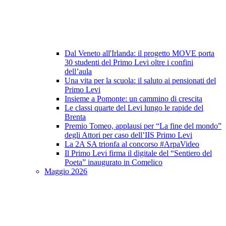
Dal Veneto all'Irlanda: il progetto MOVE porta
30 studenti del Primo Levi oltre i confini
dell’aula
Una vita per la scuola: il saluto ai pensionati del
Primo Levi
Insieme a Pomonte: un cammino di crescita
Le classi quarte del Levi lungo le rapide del
Brenta
Premio Tomeo, applausi per “La fine del mondo”
degli Attori per caso dell’IIS Primo Levi
La 2A SA trionfa al concorso #ArpaVideo
Il Primo Levi firma il digitale del “Sentiero del
Poeta” inaugurato in Comelico
Maggio 2026