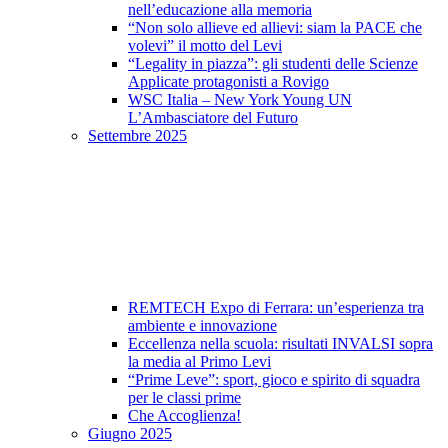
nell’educazione alla memoria
“Non solo allieve ed allievi: siam la PACE che
volevi” il motto del Levi
“Legality in piazza”: gli studenti delle Scienze
Applicate protagonisti a Rovigo
WSC Italia – New York Young UN
L’Ambasciatore del Futuro
Settembre 2025
REMTECH Expo di Ferrara: un’esperienza tra
ambiente e innovazione
Eccellenza nella scuola: risultati INVALSI sopra
la media al Primo Levi
“Prime Leve”: sport, gioco e spirito di squadra
per le classi prime
Che Accoglienza!
Giugno 2025