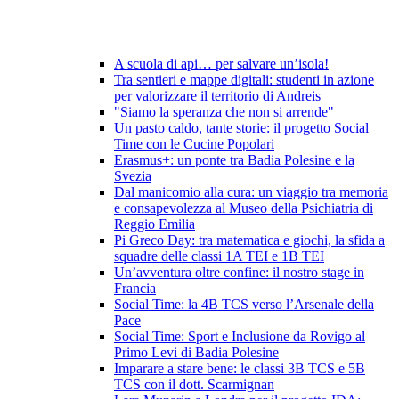
A scuola di api… per salvare un’isola!
Tra sentieri e mappe digitali: studenti in azione
per valorizzare il territorio di Andreis
"Siamo la speranza che non si arrende"
Un pasto caldo, tante storie: il progetto Social
Time con le Cucine Popolari
Erasmus+: un ponte tra Badia Polesine e la
Svezia
Dal manicomio alla cura: un viaggio tra memoria
e consapevolezza al Museo della Psichiatria di
Reggio Emilia
Pi Greco Day: tra matematica e giochi, la sfida a
squadre delle classi 1A TEI e 1B TEI
Un’avventura oltre confine: il nostro stage in
Francia
Social Time: la 4B TCS verso l’Arsenale della
Pace
Social Time: Sport e Inclusione da Rovigo al
Primo Levi di Badia Polesine
Imparare a stare bene: le classi 3B TCS e 5B
TCS con il dott. Scarmignan