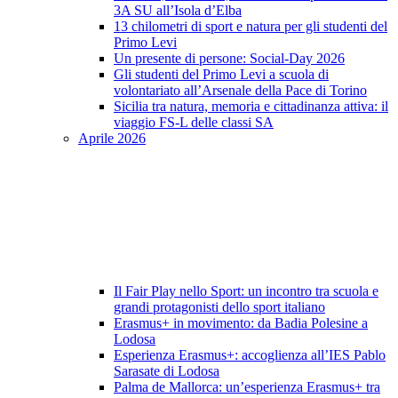
3A SU all’Isola d’Elba
13 chilometri di sport e natura per gli studenti del
Primo Levi
Un presente di persone: Social-Day 2026
Gli studenti del Primo Levi a scuola di
volontariato all’Arsenale della Pace di Torino
Sicilia tra natura, memoria e cittadinanza attiva: il
viaggio FS-L delle classi SA
Aprile 2026
Il Fair Play nello Sport: un incontro tra scuola e
grandi protagonisti dello sport italiano
Erasmus+ in movimento: da Badia Polesine a
Lodosa
Esperienza Erasmus+: accoglienza all’IES Pablo
Sarasate di Lodosa
Palma de Mallorca: un’esperienza Erasmus+ tra