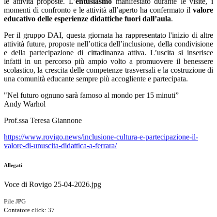
le attività proposte. L’
entusiasmo
manifestato durante le visite, i
momenti di confronto e le attività all’aperto ha confermato il
valore
educativo delle esperienze didattiche fuori dall’aula
.
Per il gruppo DAI, questa giornata ha rappresentato l'inizio di altre
attività future, proposte nell’ottica dell’inclusione, della condivisione
e della partecipazione di cittadinanza attiva. L’uscita si inserisce
infatti in un percorso più ampio volto a promuovere il benessere
scolastico, la crescita delle competenze trasversali e la costruzione di
una comunità educante sempre più accogliente e partecipata.
"Nel futuro ognuno sarà famoso al mondo per 15 minuti”
Andy Warhol
Prof.ssa Teresa Giannone
https://www.rovigo.news/inclusione-cultura-e-partecipazione-il-
valore-di-unuscita-didattica-a-ferrara/
Allegati
Voce di Rovigo 25-04-2026.jpg
File JPG
Contatore click: 37