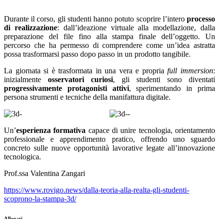
Durante il corso, gli studenti hanno potuto scoprire l’intero
processo
di realizzazione
: dall’ideazione virtuale alla modellazione, dalla
preparazione del file fino alla stampa finale dell’oggetto. Un
percorso che ha permesso di comprendere come un’idea astratta
possa trasformarsi passo dopo passo in un prodotto tangibile.
La giornata si è trasformata in una vera e propria
full
immersion
:
inizialmente
osservatori
curiosi
, gli studenti sono diventati
progressivamente
protagonisti
attivi
, sperimentando in prima
persona strumenti e tecniche della manifattura digitale.
Un’
esperienza formativa
capace di unire tecnologia, orientamento
professionale e apprendimento pratico, offrendo uno sguardo
concreto sulle nuove opportunità lavorative legate all’innovazione
tecnologica.
Prof.ssa Valentina Zangari
https://www.rovigo.news/dalla-teoria-alla-realta-gli-studenti-
scoprono-la-stampa-3d/
Allegati