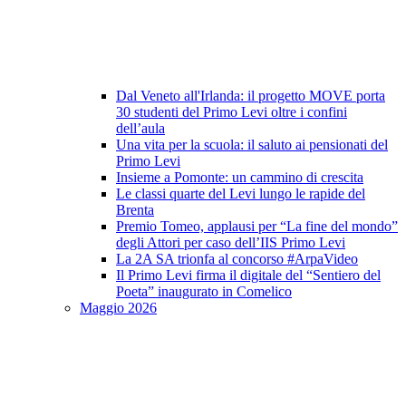
Dal Veneto all'Irlanda: il progetto MOVE porta
30 studenti del Primo Levi oltre i confini
dell’aula
Una vita per la scuola: il saluto ai pensionati del
Primo Levi
Insieme a Pomonte: un cammino di crescita
Le classi quarte del Levi lungo le rapide del
Brenta
Premio Tomeo, applausi per “La fine del mondo”
degli Attori per caso dell’IIS Primo Levi
La 2A SA trionfa al concorso #ArpaVideo
Il Primo Levi firma il digitale del “Sentiero del
Poeta” inaugurato in Comelico
Maggio 2026