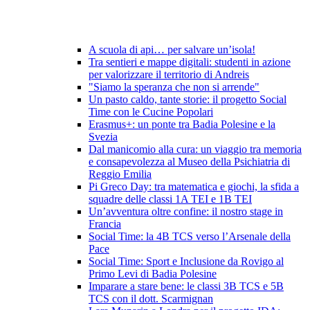
A scuola di api… per salvare un’isola!
Tra sentieri e mappe digitali: studenti in azione
per valorizzare il territorio di Andreis
"Siamo la speranza che non si arrende"
Un pasto caldo, tante storie: il progetto Social
Time con le Cucine Popolari
Erasmus+: un ponte tra Badia Polesine e la
Svezia
Dal manicomio alla cura: un viaggio tra memoria
e consapevolezza al Museo della Psichiatria di
Reggio Emilia
Pi Greco Day: tra matematica e giochi, la sfida a
squadre delle classi 1A TEI e 1B TEI
Un’avventura oltre confine: il nostro stage in
Francia
Social Time: la 4B TCS verso l’Arsenale della
Pace
Social Time: Sport e Inclusione da Rovigo al
Primo Levi di Badia Polesine
Imparare a stare bene: le classi 3B TCS e 5B
TCS con il dott. Scarmignan