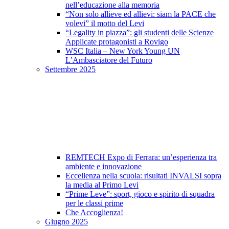
nell’educazione alla memoria
“Non solo allieve ed allievi: siam la PACE che
volevi” il motto del Levi
“Legality in piazza”: gli studenti delle Scienze
Applicate protagonisti a Rovigo
WSC Italia – New York Young UN
L’Ambasciatore del Futuro
Settembre 2025
REMTECH Expo di Ferrara: un’esperienza tra
ambiente e innovazione
Eccellenza nella scuola: risultati INVALSI sopra
la media al Primo Levi
“Prime Leve”: sport, gioco e spirito di squadra
per le classi prime
Che Accoglienza!
Giugno 2025