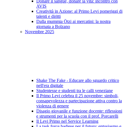
Donare il sangue, donare la vita: incontro con
AVIS
Creatività in Azione: al Primo Levi pomeriggi di
talenti e diritti
Dalla mummia Ötzi ai mercatini: la nostra
giornata a Bolzano
Novembre 2025
Shake The Fake - Educare allo sguardo critico
nell'era digitale
Studentesse e studenti tra le calli veneziane
Il Primo Levi celebra il 25 novembre: simboli,
consapevolezza e partecipazione attiva contro la
violenza di genere
Disagio giovanile e funzione docente: riflessioni
e strumenti per la scuola con il prof. Porcarelli
Il Levi Primo nel Service Learning
La task force badiese per il futuro: entusiasmo e