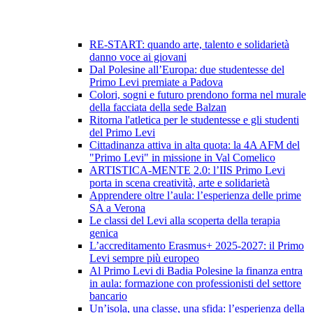
RE-START: quando arte, talento e solidarietà
danno voce ai giovani
Dal Polesine all’Europa: due studentesse del
Primo Levi premiate a Padova
Colori, sogni e futuro prendono forma nel murale
della facciata della sede Balzan
Ritorna l'atletica per le studentesse e gli studenti
del Primo Levi
Cittadinanza attiva in alta quota: la 4A AFM del
"Primo Levi" in missione in Val Comelico
ARTISTICA-MENTE 2.0: l’IIS Primo Levi
porta in scena creatività, arte e solidarietà
Apprendere oltre l’aula: l’esperienza delle prime
SA a Verona
Le classi del Levi alla scoperta della terapia
genica
L’accreditamento Erasmus+ 2025-2027: il Primo
Levi sempre più europeo
Al Primo Levi di Badia Polesine la finanza entra
in aula: formazione con professionisti del settore
bancario
Un’isola, una classe, una sfida: l’esperienza della