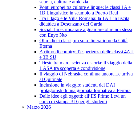
scuola, cultura e amicizia
Ponti europei tra culture e lingue: le classi 1A e
1B Linguistico in scambio a Puerto Real
Tra il lago e le Villa Romana: la 1A L in uscita
didattica a Desenzano del Garda
Social Time: imparare a guardare oltre noi stessi
con Enyo Nto
Oltre dieci classi, un solo itinerario nella Città
Eterna
A ritmo di country: l’esperienza delle classi 4A L
e 3B SU
Trieste tra mare, scienza e storia: il viaggio della
1 ASA tra scoperta e condivisione
Il viaggio di Nebraska continua ancora...e arriva
al Quirinale
Inclusione in viaggio: studenti del DAI
protagonisti di una giornata formativa a Ferrara
Dalle idee agli oggetti: all’IIS Primo Levi un
corso di stampa 3D per gli studenti
Marzo 2026