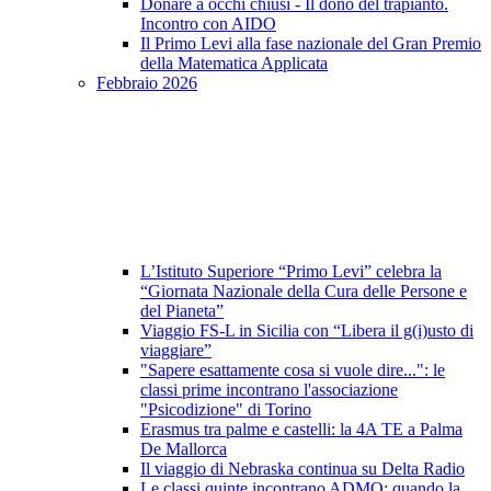
Donare a occhi chiusi - Il dono del trapianto.
Incontro con AIDO
Il Primo Levi alla fase nazionale del Gran Premio
della Matematica Applicata
Febbraio 2026
L’Istituto Superiore “Primo Levi” celebra la
“Giornata Nazionale della Cura delle Persone e
del Pianeta”
Viaggio FS-L in Sicilia con “Libera il g(i)usto di
viaggiare”
"Sapere esattamente cosa si vuole dire...": le
classi prime incontrano l'associazione
"Psicodizione" di Torino
Erasmus tra palme e castelli: la 4A TE a Palma
De Mallorca
Il viaggio di Nebraska continua su Delta Radio
Le classi quinte incontrano ADMO: quando la