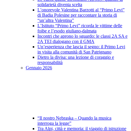
solidarietà diventa scelta
L’onorevole Valentina Barzotti al “Primo Levi”
di Badia Polesine per raccontare la storia di
“un’altra Valentina”
L’Istituto “Primo Levi” ricorda le vittime delle
foibe e l’esodo giuliano-dalmata
Incontri che aprono lo sguardo: le classi 2A SA e
2A TEI dialogano con il GMA
Un’esperienza che lascia il segno: il Primo Levi
in visita alla comunità di San Patrignano
Dietro la divisa: una lezione di coraggio e
responsabilità
Gennaio 2026
“Il nostro Nebraska – Quando la musica
interroga la legge”
Tra Alpi, città e memoria: il viaggio di istruzione