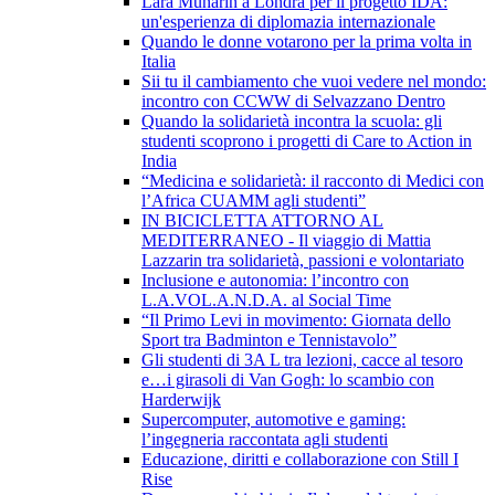
Lara Munarin a Londra per il progetto IDA:
un'esperienza di diplomazia internazionale
Quando le donne votarono per la prima volta in
Italia
Sii tu il cambiamento che vuoi vedere nel mondo:
incontro con CCWW di Selvazzano Dentro
Quando la solidarietà incontra la scuola: gli
studenti scoprono i progetti di Care to Action in
India
“Medicina e solidarietà: il racconto di Medici con
l’Africa CUAMM agli studenti”
IN BICICLETTA ATTORNO AL
MEDITERRANEO - Il viaggio di Mattia
Lazzarin tra solidarietà, passioni e volontariato
Inclusione e autonomia: l’incontro con
L.A.VOL.A.N.D.A. al Social Time
“Il Primo Levi in movimento: Giornata dello
Sport tra Badminton e Tennistavolo”
Gli studenti di 3A L tra lezioni, cacce al tesoro
e…i girasoli di Van Gogh: lo scambio con
Harderwijk
Supercomputer, automotive e gaming:
l’ingegneria raccontata agli studenti
Educazione, diritti e collaborazione con Still I
Rise