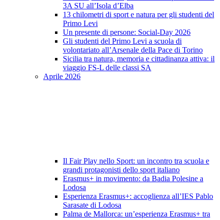
3A SU all’Isola d’Elba
13 chilometri di sport e natura per gli studenti del
Primo Levi
Un presente di persone: Social-Day 2026
Gli studenti del Primo Levi a scuola di
volontariato all’Arsenale della Pace di Torino
Sicilia tra natura, memoria e cittadinanza attiva: il
viaggio FS-L delle classi SA
Aprile 2026
Il Fair Play nello Sport: un incontro tra scuola e
grandi protagonisti dello sport italiano
Erasmus+ in movimento: da Badia Polesine a
Lodosa
Esperienza Erasmus+: accoglienza all’IES Pablo
Sarasate di Lodosa
Palma de Mallorca: un’esperienza Erasmus+ tra