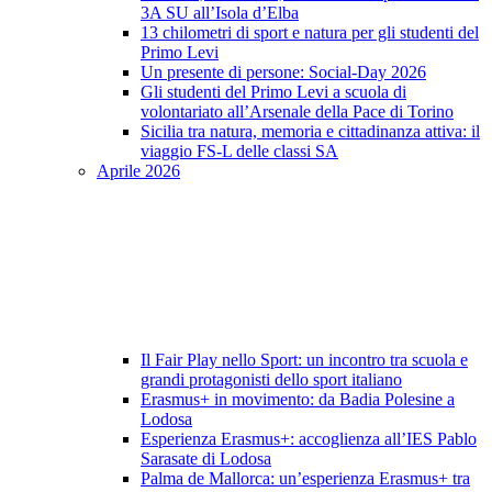
3A SU all’Isola d’Elba
13 chilometri di sport e natura per gli studenti del
Primo Levi
Un presente di persone: Social-Day 2026
Gli studenti del Primo Levi a scuola di
volontariato all’Arsenale della Pace di Torino
Sicilia tra natura, memoria e cittadinanza attiva: il
viaggio FS-L delle classi SA
Aprile 2026
Il Fair Play nello Sport: un incontro tra scuola e
grandi protagonisti dello sport italiano
Erasmus+ in movimento: da Badia Polesine a
Lodosa
Esperienza Erasmus+: accoglienza all’IES Pablo
Sarasate di Lodosa
Palma de Mallorca: un’esperienza Erasmus+ tra