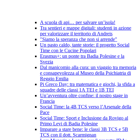
A scuola di api… per salvare un’isola!
Tra sentieri e mappe digitali: studenti in azione
per valorizzare il territorio di Andreis
"Siamo la speranza che non si arrende"
Un pasto caldo, tante storie: il progetto Social
Time con le Cucine Popolari
Erasmus+: un ponte tra Badia Polesine e la
Svezia
Dal manicomio alla cura: un viaggio tra memoria
e consapevolezza al Museo della Psichiatria di
Reggio Emilia
Pi Greco Day: tra matematica e giochi, la sfida a
squadre delle classi 1A TEI e 1B TEI
Un’avventura oltre confine: il nostro stage in
Francia
Social Time: la 4B TCS verso l’Arsenale della
Pace
Social Time: Sport e Inclusione da Rovigo al
Primo Levi di Badia Polesine
Imparare a stare bene: le classi 3B TCS e 5B
TCS con il dott. Scarmignan