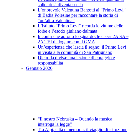
solidarietà diventa scelta
L’onorevole Valentina Barzotti al “Primo Levi”
di Badia Polesine per raccontare la storia di
“un’altra Valentina”
L’Istituto “Primo Levi” ricorda le vittime delle
foibe e l’esodo giuliano-dalmata
Incontri che aprono lo sguardo: le classi 2A SA e
2A TEI dialogano con il GMA
Un’esperienza che lascia il segno: il Primo Levi
in visita alla comunità di San Patrignano
Dietro la divisa: una lezione di coraggio e
responsabilità
Gennaio 2026
“Il nostro Nebraska – Quando la musica
interroga la legge”
Tra Alpi, città e memoria: il viaggio di istruzione