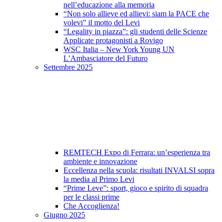
nell’educazione alla memoria
“Non solo allieve ed allievi: siam la PACE che
volevi” il motto del Levi
“Legality in piazza”: gli studenti delle Scienze
Applicate protagonisti a Rovigo
WSC Italia – New York Young UN
L’Ambasciatore del Futuro
Settembre 2025
REMTECH Expo di Ferrara: un’esperienza tra
ambiente e innovazione
Eccellenza nella scuola: risultati INVALSI sopra
la media al Primo Levi
“Prime Leve”: sport, gioco e spirito di squadra
per le classi prime
Che Accoglienza!
Giugno 2025