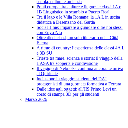
scuola, cultura e amicizia
Ponti europei tra culture e lingue: le classi 1A e
1B Linguistico in scambio a Puerto Real
Tra il lago e le Villa Romana: la 1A L in uscita
didattica a Desenzano del Garda
Social Time: imparare a guardare oltre noi stessi
con Enyo Nto
Oltre dieci classi, un solo itinerario nella Città
Eterna
A ritmo di country: l’esperienza delle classi 4A L
e 3B SU
Trieste tra mare, scienza e storia: il viaggio della
1 ASA tra scoperta e condivisione
Il viaggio di Nebraska continua ancora...e arriva
al Quirinale
Inclusione in viaggio: studenti del DAI
protagonisti di una giornata formativa a Ferrara
Dalle idee agli oggetti: all’IIS Primo Levi un
corso di stampa 3D per gli studenti
Marzo 2026