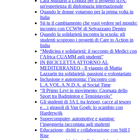
Lara Munarin a Londra per il progetto IDA:
un'esperienza di diplomazia internazionale
Quando le donne votarono per la prima volta in
Italia
Sii tu il cambiamento che vuoi vedere nel mondo:
incontro con CCWW di Selvazzano Dentro
Quando la solidarietà incontra la scuola: gli
studenti scoprono i progetti di Care to Action in
India
“Medicina e solidarietà: il racconto di Medici con
l’Africa CUAMM agli studenti”
IN BICICLETTA ATTORNO AL
MEDITERRANEO - Il viaggio di Mattia
Lazzarin tra solidarietà, passioni e volontariato
Inclusione e autonomia: l’incontro con
L.A.VOL.A.N.D.A. al Social Time
“Il Primo Levi in movimento: Giornata dello
Sport tra Badminton e Tennistavolo”
Gli studenti di 3A L tra lezioni, cacce al tesoro
e…i girasoli di Van Gogh: lo scambio con
Harderwijk
Supercomputer, automotive e gaming:
l’ingegneria raccontata agli studenti
Educazione, diritti e collaborazione con Still I
Rise