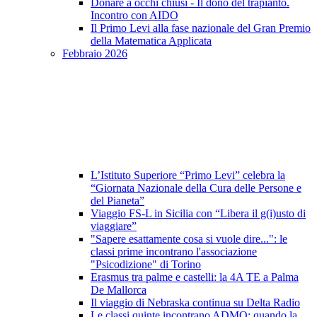
Donare a occhi chiusi - Il dono del trapianto.
Incontro con AIDO
Il Primo Levi alla fase nazionale del Gran Premio
della Matematica Applicata
Febbraio 2026
L’Istituto Superiore “Primo Levi” celebra la
“Giornata Nazionale della Cura delle Persone e
del Pianeta”
Viaggio FS-L in Sicilia con “Libera il g(i)usto di
viaggiare”
"Sapere esattamente cosa si vuole dire...": le
classi prime incontrano l'associazione
"Psicodizione" di Torino
Erasmus tra palme e castelli: la 4A TE a Palma
De Mallorca
Il viaggio di Nebraska continua su Delta Radio
Le classi quinte incontrano ADMO: quando la