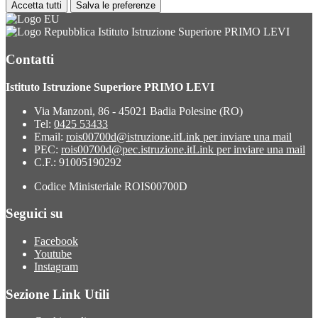
Accetta tutti
Salva le preferenze
Istituto Istruzione Superiore PRIMO LEVI
Contatti
Istituto Istruzione Superiore PRIMO LEVI
Via Manzoni, 86 - 45021 Badia Polesine (RO)
Tel:
0425 53433
Email:
rois00700d@istruzione.it
Link per inviare una mail
PEC:
rois00700d@pec.istruzione.it
Link per inviare una mail
C.F.: 91005190292
Codice Ministeriale ROIS00700D
Seguici su
Facebook
Youtube
Instagram
Sezione Link Utili