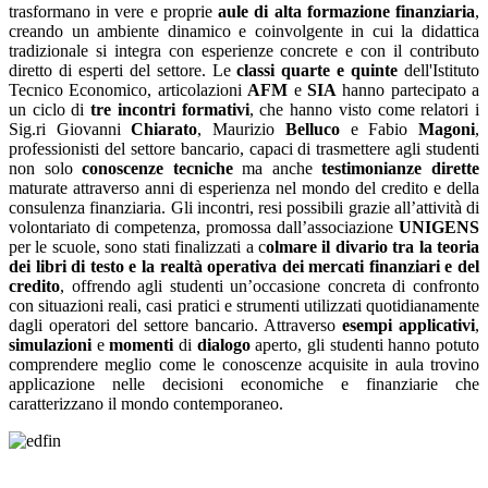
trasformano in vere e proprie
aule di alta formazione finanziaria
,
creando un ambiente dinamico e coinvolgente in cui la didattica
tradizionale si integra con esperienze concrete e con il contributo
diretto di esperti del settore. Le
classi quarte e quinte
dell'Istituto
Tecnico Economico, articolazioni
AFM
e
SIA
hanno partecipato a
un ciclo di
tre incontri formativi
, che hanno visto come relatori i
Sig.ri Giovanni
Chiarato
, Maurizio
Belluco
e Fabio
Magoni
,
professionisti del settore bancario, capaci di trasmettere agli studenti
non solo
conoscenze
tecniche
ma anche
testimonianze
dirette
maturate attraverso anni di esperienza nel mondo del credito e della
consulenza finanziaria. Gli incontri, resi possibili grazie all’attività di
volontariato di competenza, promossa dall’associazione
UNIGENS
per le scuole, sono stati finalizzati a c
olmare il divario tra la teoria
dei libri di testo e la realtà operativa dei mercati finanziari e del
credito
, offrendo agli studenti un’occasione concreta di confronto
con situazioni reali, casi pratici e strumenti utilizzati quotidianamente
dagli operatori del settore bancario. Attraverso
esempi
applicativi
,
simulazioni
e
momenti
di
dialogo
aperto, gli studenti hanno potuto
comprendere meglio come le conoscenze acquisite in aula trovino
applicazione nelle decisioni economiche e finanziarie che
caratterizzano il mondo contemporaneo.