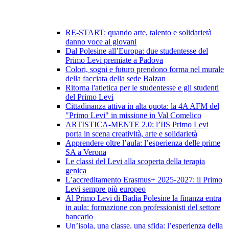
RE-START: quando arte, talento e solidarietà
danno voce ai giovani
Dal Polesine all’Europa: due studentesse del
Primo Levi premiate a Padova
Colori, sogni e futuro prendono forma nel murale
della facciata della sede Balzan
Ritorna l'atletica per le studentesse e gli studenti
del Primo Levi
Cittadinanza attiva in alta quota: la 4A AFM del
"Primo Levi" in missione in Val Comelico
ARTISTICA-MENTE 2.0: l’IIS Primo Levi
porta in scena creatività, arte e solidarietà
Apprendere oltre l’aula: l’esperienza delle prime
SA a Verona
Le classi del Levi alla scoperta della terapia
genica
L’accreditamento Erasmus+ 2025-2027: il Primo
Levi sempre più europeo
Al Primo Levi di Badia Polesine la finanza entra
in aula: formazione con professionisti del settore
bancario
Un’isola, una classe, una sfida: l’esperienza della