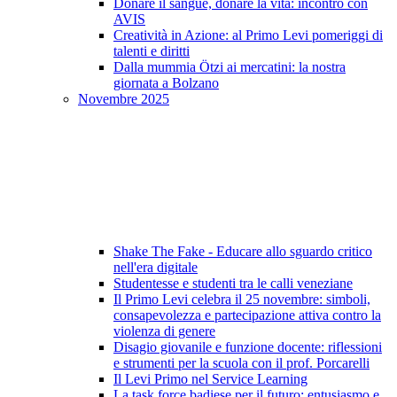
Donare il sangue, donare la vita: incontro con
AVIS
Creatività in Azione: al Primo Levi pomeriggi di
talenti e diritti
Dalla mummia Ötzi ai mercatini: la nostra
giornata a Bolzano
Novembre 2025
Shake The Fake - Educare allo sguardo critico
nell'era digitale
Studentesse e studenti tra le calli veneziane
Il Primo Levi celebra il 25 novembre: simboli,
consapevolezza e partecipazione attiva contro la
violenza di genere
Disagio giovanile e funzione docente: riflessioni
e strumenti per la scuola con il prof. Porcarelli
Il Levi Primo nel Service Learning
La task force badiese per il futuro: entusiasmo e