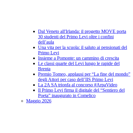
Dal Veneto all'Irlanda: il progetto MOVE porta
30 studenti del Primo Levi oltre i confini
dell’aula
Una vita per la scuola: il saluto ai pensionati del
Primo Levi
Insieme a Pomonte: un cammino di crescita
Le classi quarte del Levi lungo le rapide del
Brenta
Premio Tomeo, applausi per “La fine del mondo”
degli Attori per caso dell’IIS Primo Levi
La 2A SA trionfa al concorso #ArpaVideo
Il Primo Levi firma il digitale del “Sentiero del
Poeta” inaugurato in Comelico
Maggio 2026