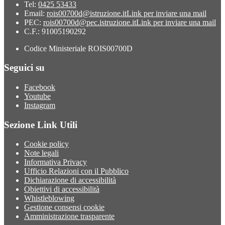
Tel:
0425 53433
Email:
rois00700d@istruzione.it
Link per inviare una mail
PEC:
rois00700d@pec.istruzione.it
Link per inviare una mail
C.F.: 91005190292
Codice Ministeriale ROIS00700D
Seguici su
Facebook
Youtube
Instagram
Sezione Link Utili
Cookie policy
Note legali
Informativa Privacy
Ufficio Relazioni con il Pubblico
Dichiarazione di accessibilità
Obiettivi di accessibilità
Whistleblowing
Gestione consensi cookie
Amministrazione trasparente