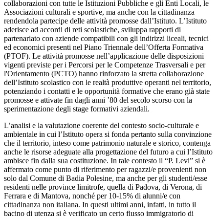
collaborazioni con tutte le Istituzioni Pubbliche e gli Enti Locali, le
Associazioni culturali e sportive, ma anche con la cittadinanza
rendendola partecipe delle attività promosse dall’Istituto. L’Istituto
aderisce ad accordi di reti scolastiche, sviluppa rapporti di
partenariato con aziende compatibili con gli indirizzi liceali, tecnici
ed economici presenti nel Piano Triennale dell’Offerta Formativa
(PTOF). Le attività promosse nell’applicazione delle disposizioni
vigenti previste per i Percorsi per le Competenze Trasversali e per
l'Orientamento (PCTO) hanno rinforzato la stretta collaborazione
dell’Istituto scolastico con le realtà produttive operanti nel territorio,
potenziando i contatti e le opportunità formative che erano già state
promosse e attivate fin dagli anni ’80 del secolo scorso con la
sperimentazione degli stage formativi aziendali.
L’analisi e la valutazione coerente del contesto socio-culturale e
ambientale in cui l’Istituto opera si fonda pertanto sulla convinzione
che il territorio, inteso come patrimonio naturale e storico, contenga
anche le risorse adeguate alla progettazione del futuro a cui l’Istituto
ambisce fin dalla sua costituzione. In tale contesto il “P. Levi” si è
affermato come punto di riferimento per ragazzi/e provenienti non
solo dal Comune di Badia Polesine, ma anche per gli studenti/esse
residenti nelle province limitrofe, quella di Padova, di Verona, di
Ferrara e di Mantova, nonché per 10-15% di alunni/e con
cittadinanza non italiana. In questi ultimi anni, infatti, in tutto il
bacino di utenza si è verificato un certo flusso immigratorio di