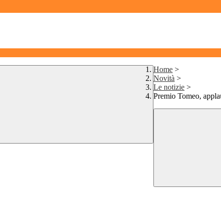
Home
>
Novità
>
Le notizie
>
Premio Tomeo, applaus