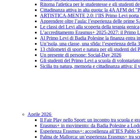
Ritorna l'atletica per le studentesse e gli studenti 
Cittadinanza attiva in alta quota: la 4A AFM del 
ARTISTICA-MENTE 2.0: l’IIS Primo Levi porta in sc
Apprendere oltre l’aula: l’esperienza delle prime 
Le classi del Levi alla scoperta della terapia genica
L’accreditamento Erasmus+ 2025-2027: il Primo L
Al Primo Levi di Badia Polesine la finanza entra in
Un’isola, una classe, una sfida: l’esperienza della
13 chilometri di sport e natura per gli studenti del
Un presente di persone: Social-Day 2026
Gli studenti del Primo Levi a scuola di volontariat
Sicilia tra natura, memoria e cittadinanza attiva: il
Aprile 2026
Il Fair Play nello Sport: un incontro tra scuola e gr
Erasmus+ in movimento: da Badia Polesine a Lod
Esperienza Erasmus+: accoglienza all’IES Pablo S
Palma de Mallorca: un’esperienza Erasmus+ tra scu