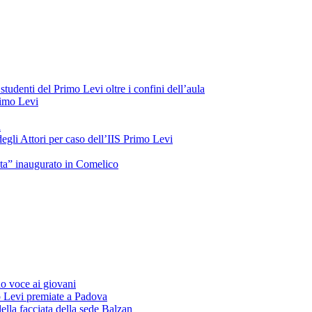
tudenti del Primo Levi oltre i confini dell’aula
Primo Levi
a
gli Attori per caso dell’IIS Primo Levi
oeta” inaugurato in Comelico
o voce ai giovani
o Levi premiate a Padova
ella facciata della sede Balzan