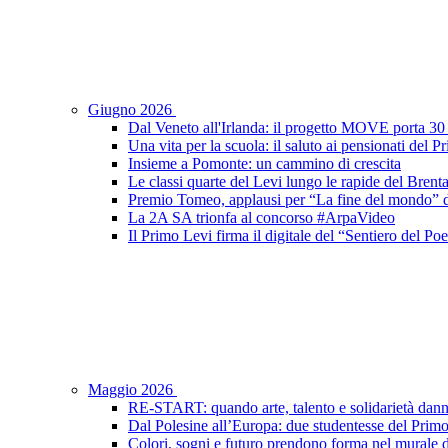
Giugno 2026
Dal Veneto all'Irlanda: il progetto MOVE porta 30 s
Una vita per la scuola: il saluto ai pensionati del 
Insieme a Pomonte: un cammino di crescita
Le classi quarte del Levi lungo le rapide del Brent
Premio Tomeo, applausi per “La fine del mondo” de
La 2A SA trionfa al concorso #ArpaVideo
Il Primo Levi firma il digitale del “Sentiero del P
Maggio 2026
RE-START: quando arte, talento e solidarietà dann
Dal Polesine all’Europa: due studentesse del Prim
Colori, sogni e futuro prendono forma nel murale d