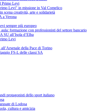
del Primo Levi
"Primo Levi" in missione in Val Comelico
ena creatività, arte e solidarietà
SA a Verona
evi sempre più europeo
 aula: formazione con professionisti del settore bancario
 3A SU all’Isola d’Elba
 Primo Levi
o all’Arsenale della Pace di Torino
 viaggio FS-L delle classi SA
andi protagonisti dello sport italiano
osa
arasate di Lodosa
ola, cultura e amicizia