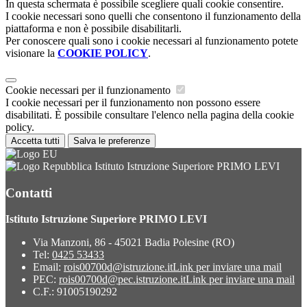
In questa schermata è possibile scegliere quali cookie consentire.
I cookie necessari sono quelli che consentono il funzionamento della
piattaforma e non è possibile disabilitarli.
Per conoscere quali sono i cookie necessari al funzionamento potete
visionare la
COOKIE POLICY
.
Cookie necessari per il funzionamento
I cookie necessari per il funzionamento non possono essere
disabilitati. È possibile consultare l'elenco nella pagina della cookie
policy.
Accetta tutti
Salva le preferenze
Istituto Istruzione Superiore PRIMO LEVI
Contatti
Istituto Istruzione Superiore PRIMO LEVI
Via Manzoni, 86 - 45021 Badia Polesine (RO)
Tel:
0425 53433
Email:
rois00700d@istruzione.it
Link per inviare una mail
PEC:
rois00700d@pec.istruzione.it
Link per inviare una mail
C.F.: 91005190292