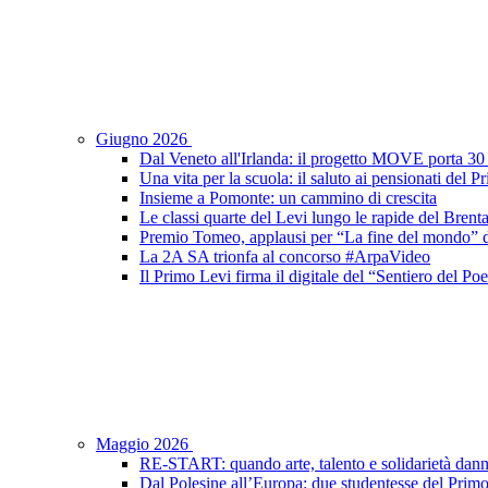
Giugno 2026
Dal Veneto all'Irlanda: il progetto MOVE porta 30 s
Una vita per la scuola: il saluto ai pensionati del 
Insieme a Pomonte: un cammino di crescita
Le classi quarte del Levi lungo le rapide del Brent
Premio Tomeo, applausi per “La fine del mondo” de
La 2A SA trionfa al concorso #ArpaVideo
Il Primo Levi firma il digitale del “Sentiero del P
Maggio 2026
RE-START: quando arte, talento e solidarietà dann
Dal Polesine all’Europa: due studentesse del Prim