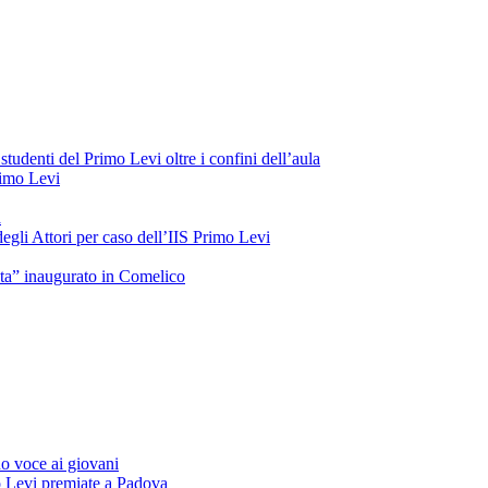
tudenti del Primo Levi oltre i confini dell’aula
Primo Levi
a
gli Attori per caso dell’IIS Primo Levi
oeta” inaugurato in Comelico
o voce ai giovani
o Levi premiate a Padova