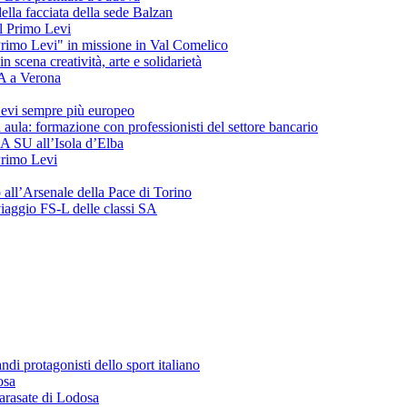
ella facciata della sede Balzan
del Primo Levi
"Primo Levi" in missione in Val Comelico
ena creatività, arte e solidarietà
SA a Verona
evi sempre più europeo
 aula: formazione con professionisti del settore bancario
 3A SU all’Isola d’Elba
 Primo Levi
o all’Arsenale della Pace di Torino
 viaggio FS-L delle classi SA
andi protagonisti dello sport italiano
osa
arasate di Lodosa