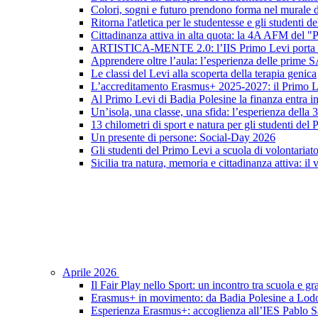
Colori, sogni e futuro prendono forma nel murale d
Ritorna l'atletica per le studentesse e gli studenti 
Cittadinanza attiva in alta quota: la 4A AFM del 
ARTISTICA-MENTE 2.0: l’IIS Primo Levi porta in sc
Apprendere oltre l’aula: l’esperienza delle prime 
Le classi del Levi alla scoperta della terapia genica
L’accreditamento Erasmus+ 2025-2027: il Primo L
Al Primo Levi di Badia Polesine la finanza entra in
Un’isola, una classe, una sfida: l’esperienza della
13 chilometri di sport e natura per gli studenti del
Un presente di persone: Social-Day 2026
Gli studenti del Primo Levi a scuola di volontariat
Sicilia tra natura, memoria e cittadinanza attiva: il
Aprile 2026
Il Fair Play nello Sport: un incontro tra scuola e gr
Erasmus+ in movimento: da Badia Polesine a Lod
Esperienza Erasmus+: accoglienza all’IES Pablo S