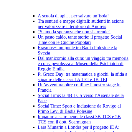
A scuola di api… per salvare un’isola!
Tra sentieri e mappe digitali: studenti in azione
per valorizzare il territorio di Andreis
"Siamo la speranza che non si arrende"
Un pasto caldo, tante storie: il progetto Social
Time con le Cucine Popolari
Erasmus+: un ponte tra Badia Polesine e la
Svezia
Dal manicomio alla cura: un viaggio tra memoria
e consapevolezza al Museo della Psichiatria di
Reggio Emilia
Pi Greco Day: tra matematica e giochi, la sfida a
squadre delle classi 1A TEI e 1B TEI
Un’avventura oltre confine: il nostro stage in
Francia
Social Time: la 4B TCS verso l’Arsenale della
Pace
Social Time: Sport e Inclusione da Rovigo al
Primo Levi di Badia Polesine
Imparare a stare bene: le classi 3B TCS e 5B
TCS con il dott. Scarmignan
Lara Munarin a Londra per il progetto IDA: