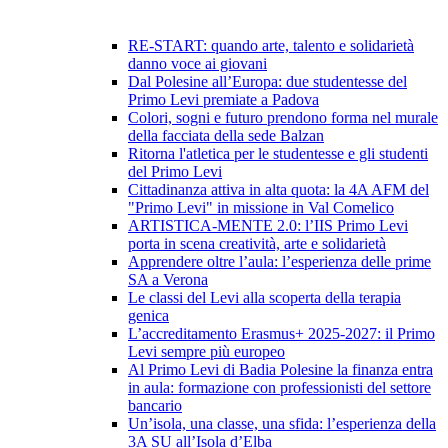
RE-START: quando arte, talento e solidarietà
danno voce ai giovani
Dal Polesine all’Europa: due studentesse del
Primo Levi premiate a Padova
Colori, sogni e futuro prendono forma nel murale
della facciata della sede Balzan
Ritorna l'atletica per le studentesse e gli studenti
del Primo Levi
Cittadinanza attiva in alta quota: la 4A AFM del
"Primo Levi" in missione in Val Comelico
ARTISTICA-MENTE 2.0: l’IIS Primo Levi
porta in scena creatività, arte e solidarietà
Apprendere oltre l’aula: l’esperienza delle prime
SA a Verona
Le classi del Levi alla scoperta della terapia
genica
L’accreditamento Erasmus+ 2025-2027: il Primo
Levi sempre più europeo
Al Primo Levi di Badia Polesine la finanza entra
in aula: formazione con professionisti del settore
bancario
Un’isola, una classe, una sfida: l’esperienza della
3A SU all’Isola d’Elba