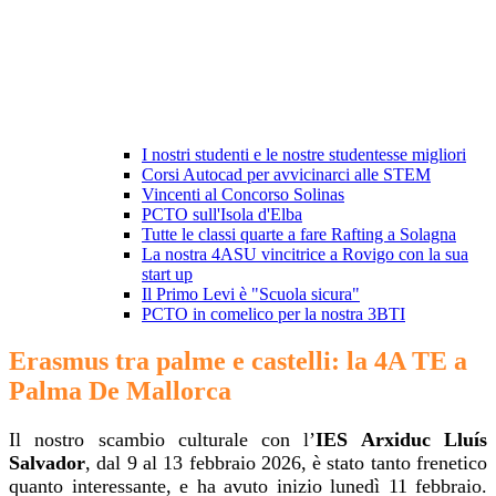
I nostri studenti e le nostre studentesse migliori
Corsi Autocad per avvicinarci alle STEM
Vincenti al Concorso Solinas
PCTO sull'Isola d'Elba
Tutte le classi quarte a fare Rafting a Solagna
La nostra 4ASU vincitrice a Rovigo con la sua
start up
Il Primo Levi è "Scuola sicura"
PCTO in comelico per la nostra 3BTI
Erasmus tra palme e castelli: la 4A TE a
Palma De Mallorca
Il nostro scambio culturale con l’
IES Arxiduc Lluís
Salvador
, dal 9 al 13 febbraio 2026, è stato tanto frenetico
quanto interessante, e ha avuto inizio lunedì 11 febbraio.