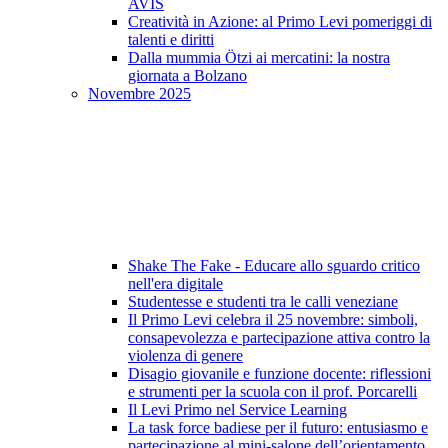
AVIS
Creatività in Azione: al Primo Levi pomeriggi di
talenti e diritti
Dalla mummia Ötzi ai mercatini: la nostra
giornata a Bolzano
Novembre 2025
Shake The Fake - Educare allo sguardo critico
nell'era digitale
Studentesse e studenti tra le calli veneziane
Il Primo Levi celebra il 25 novembre: simboli,
consapevolezza e partecipazione attiva contro la
violenza di genere
Disagio giovanile e funzione docente: riflessioni
e strumenti per la scuola con il prof. Porcarelli
Il Levi Primo nel Service Learning
La task force badiese per il futuro: entusiasmo e
partecipazione al mini-salone dell’orientamento