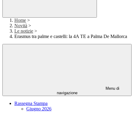
Home
>
Novità
>
Le notizie
>
Erasmus tra palme e castelli: la 4A TE a Palma De Mallorca
Menu di
navigazione
Rassegna Stampa
Giugno 2026