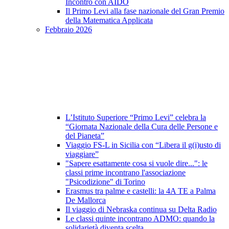
Incontro con AIDO
Il Primo Levi alla fase nazionale del Gran Premio
della Matematica Applicata
Febbraio 2026
L’Istituto Superiore “Primo Levi” celebra la
“Giornata Nazionale della Cura delle Persone e
del Pianeta”
Viaggio FS-L in Sicilia con “Libera il g(i)usto di
viaggiare”
"Sapere esattamente cosa si vuole dire...": le
classi prime incontrano l'associazione
"Psicodizione" di Torino
Erasmus tra palme e castelli: la 4A TE a Palma
De Mallorca
Il viaggio di Nebraska continua su Delta Radio
Le classi quinte incontrano ADMO: quando la
solidarietà diventa scelta