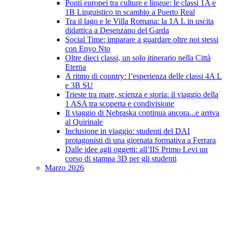
Ponti europei tra culture e lingue: le classi 1A e
1B Linguistico in scambio a Puerto Real
Tra il lago e le Villa Romana: la 1A L in uscita
didattica a Desenzano del Garda
Social Time: imparare a guardare oltre noi stessi
con Enyo Nto
Oltre dieci classi, un solo itinerario nella Città
Eterna
A ritmo di country: l’esperienza delle classi 4A L
e 3B SU
Trieste tra mare, scienza e storia: il viaggio della
1 ASA tra scoperta e condivisione
Il viaggio di Nebraska continua ancora...e arriva
al Quirinale
Inclusione in viaggio: studenti del DAI
protagonisti di una giornata formativa a Ferrara
Dalle idee agli oggetti: all’IIS Primo Levi un
corso di stampa 3D per gli studenti
Marzo 2026