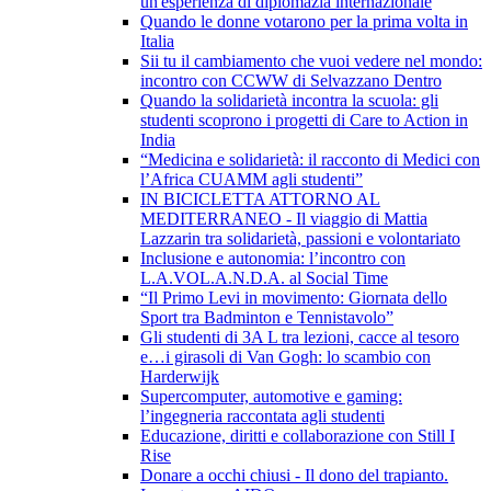
un'esperienza di diplomazia internazionale
Quando le donne votarono per la prima volta in
Italia
Sii tu il cambiamento che vuoi vedere nel mondo:
incontro con CCWW di Selvazzano Dentro
Quando la solidarietà incontra la scuola: gli
studenti scoprono i progetti di Care to Action in
India
“Medicina e solidarietà: il racconto di Medici con
l’Africa CUAMM agli studenti”
IN BICICLETTA ATTORNO AL
MEDITERRANEO - Il viaggio di Mattia
Lazzarin tra solidarietà, passioni e volontariato
Inclusione e autonomia: l’incontro con
L.A.VOL.A.N.D.A. al Social Time
“Il Primo Levi in movimento: Giornata dello
Sport tra Badminton e Tennistavolo”
Gli studenti di 3A L tra lezioni, cacce al tesoro
e…i girasoli di Van Gogh: lo scambio con
Harderwijk
Supercomputer, automotive e gaming:
l’ingegneria raccontata agli studenti
Educazione, diritti e collaborazione con Still I
Rise
Donare a occhi chiusi - Il dono del trapianto.