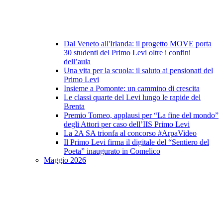
Dal Veneto all'Irlanda: il progetto MOVE porta
30 studenti del Primo Levi oltre i confini
dell’aula
Una vita per la scuola: il saluto ai pensionati del
Primo Levi
Insieme a Pomonte: un cammino di crescita
Le classi quarte del Levi lungo le rapide del
Brenta
Premio Tomeo, applausi per “La fine del mondo”
degli Attori per caso dell’IIS Primo Levi
La 2A SA trionfa al concorso #ArpaVideo
Il Primo Levi firma il digitale del “Sentiero del
Poeta” inaugurato in Comelico
Maggio 2026