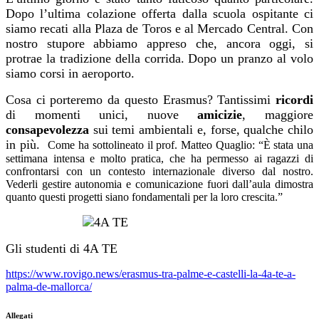
Dopo l’ultima colazione offerta dalla scuola ospitante ci
siamo recati alla Plaza de Toros e al Mercado Central. Con
nostro stupore abbiamo appreso che, ancora oggi, si
protrae la tradizione della corrida. Dopo un pranzo al volo
siamo corsi in aeroporto.
Cosa ci porteremo da questo Erasmus? Tantissimi
ricordi
di momenti unici, nuove
amicizie
, maggiore
consapevolezza
sui temi ambientali e, forse, qualche chilo
in più.
Come ha sottolineato il prof. Matteo Quaglio: “È stata una
settimana intensa e molto pratica, che ha permesso ai ragazzi di
confrontarsi con un contesto internazionale diverso dal nostro.
Vederli gestire autonomia e comunicazione fuori dall’aula dimostra
quanto questi progetti siano fondamentali per la loro crescita.”
Gli studenti di 4A TE
https://www.rovigo.news/erasmus-tra-palme-e-castelli-la-4a-te-a-
palma-de-mallorca/
Allegati