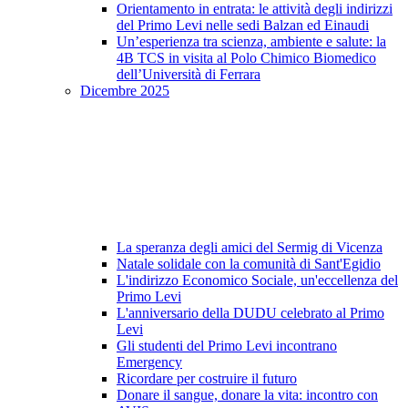
Orientamento in entrata: le attività degli indirizzi
del Primo Levi nelle sedi Balzan ed Einaudi
Un’esperienza tra scienza, ambiente e salute: la
4B TCS in visita al Polo Chimico Biomedico
dell’Università di Ferrara
Dicembre 2025
La speranza degli amici del Sermig di Vicenza
Natale solidale con la comunità di Sant'Egidio
L'indirizzo Economico Sociale, un'eccellenza del
Primo Levi
L'anniversario della DUDU celebrato al Primo
Levi
Gli studenti del Primo Levi incontrano
Emergency
Ricordare per costruire il futuro
Donare il sangue, donare la vita: incontro con