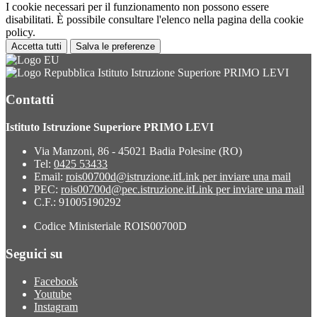
I cookie necessari per il funzionamento non possono essere
disabilitati. È possibile consultare l'elenco nella pagina della cookie
policy.
Accetta tutti
Salva le preferenze
Istituto Istruzione Superiore PRIMO LEVI
Contatti
Istituto Istruzione Superiore PRIMO LEVI
Via Manzoni, 86 - 45021 Badia Polesine (RO)
Tel:
0425 53433
Email:
rois00700d@istruzione.it
Link per inviare una mail
PEC:
rois00700d@pec.istruzione.it
Link per inviare una mail
C.F.: 91005190292
Codice Ministeriale ROIS00700D
Seguici su
Facebook
Youtube
Instagram