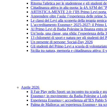
Ritorna l'atletica per le studentesse e gli studenti 
Cittadinanza attiva in alta quota: la 4A AFM del 
ARTISTICA-MENTE 2.0: l’IIS Primo Levi porta in sc
Apprendere oltre l’aula: l’esperienza delle prime 
Le classi del Levi alla scoperta della terapia genica
L’accreditamento Erasmus+ 2025-2027: il Primo L
Al Primo Levi di Badia Polesine la finanza entra in
Un’isola, una classe, una sfida: l’esperienza della
13 chilometri di sport e natura per gli studenti del
Un presente di persone: Social-Day 2026
Gli studenti del Primo Levi a scuola di volontariat
Sicilia tra natura, memoria e cittadinanza attiva: il
Aprile 2026
Il Fair Play nello Sport: un incontro tra scuola e gr
Erasmus+ in movimento: da Badia Polesine a Lod
Esperienza Erasmus+: accoglienza all’IES Pablo S
Palma de Mallorca: un’esperienza Erasmus+ tra scu