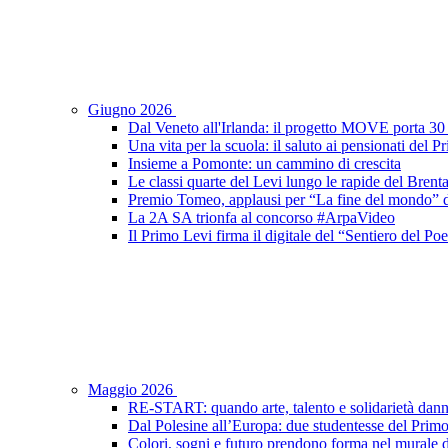
Giugno 2026
Dal Veneto all'Irlanda: il progetto MOVE porta 30 s
Una vita per la scuola: il saluto ai pensionati del 
Insieme a Pomonte: un cammino di crescita
Le classi quarte del Levi lungo le rapide del Brent
Premio Tomeo, applausi per “La fine del mondo” de
La 2A SA trionfa al concorso #ArpaVideo
Il Primo Levi firma il digitale del “Sentiero del P
Maggio 2026
RE-START: quando arte, talento e solidarietà dann
Dal Polesine all’Europa: due studentesse del Prim
Colori, sogni e futuro prendono forma nel murale d