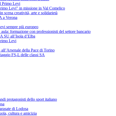
del Primo Levi
"Primo Levi" in missione in Val Comelico
ena creatività, arte e solidarietà
SA a Verona
evi sempre più europeo
 aula: formazione con professionisti del settore bancario
 3A SU all’Isola d’Elba
 Primo Levi
o all’Arsenale della Pace di Torino
 viaggio FS-L delle classi SA
andi protagonisti dello sport italiano
osa
arasate di Lodosa
ola, cultura e amicizia