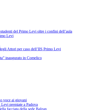
tudenti del Primo Levi oltre i confini dell’aula
Primo Levi
a
gli Attori per caso dell’IIS Primo Levi
oeta” inaugurato in Comelico
o voce ai giovani
o Levi premiate a Padova
ella facciata della sede Balzan