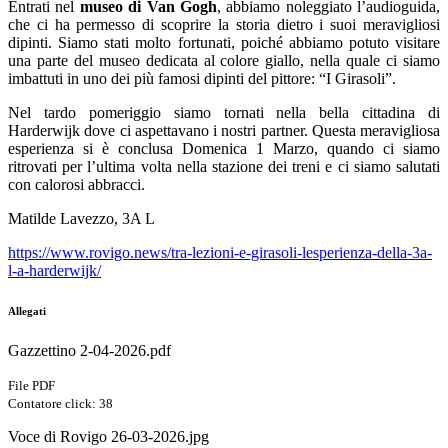
Entrati nel
museo di Van Gogh
, abbiamo noleggiato l’audioguida,
che ci ha permesso di scoprire la storia dietro i suoi meravigliosi
dipinti. Siamo stati molto fortunati, poiché abbiamo potuto visitare
una parte del museo dedicata al colore giallo, nella quale ci siamo
imbattuti in uno dei più famosi dipinti del pittore: “I Girasoli”.
Nel tardo pomeriggio siamo tornati nella bella cittadina di
Harderwijk dove ci aspettavano i nostri partner. Questa meravigliosa
esperienza si è conclusa Domenica 1 Marzo, quando ci siamo
ritrovati per l’ultima volta nella stazione dei treni e ci siamo salutati
con calorosi abbracci.
Matilde Lavezzo, 3A L
https://www.rovigo.news/tra-lezioni-e-girasoli-lesperienza-della-3a-
l-a-harderwijk/
Allegati
Gazzettino 2-04-2026.pdf
File PDF
Contatore click: 38
Voce di Rovigo 26-03-2026.jpg