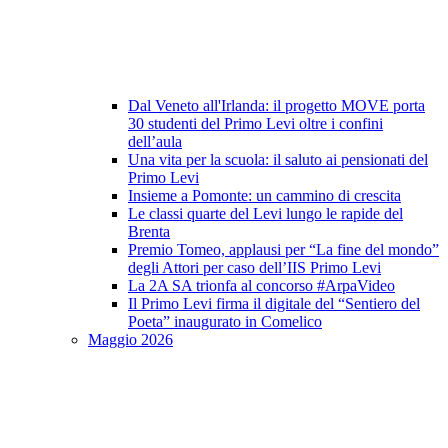
Dal Veneto all'Irlanda: il progetto MOVE porta
30 studenti del Primo Levi oltre i confini
dell’aula
Una vita per la scuola: il saluto ai pensionati del
Primo Levi
Insieme a Pomonte: un cammino di crescita
Le classi quarte del Levi lungo le rapide del
Brenta
Premio Tomeo, applausi per “La fine del mondo”
degli Attori per caso dell’IIS Primo Levi
La 2A SA trionfa al concorso #ArpaVideo
Il Primo Levi firma il digitale del “Sentiero del
Poeta” inaugurato in Comelico
Maggio 2026