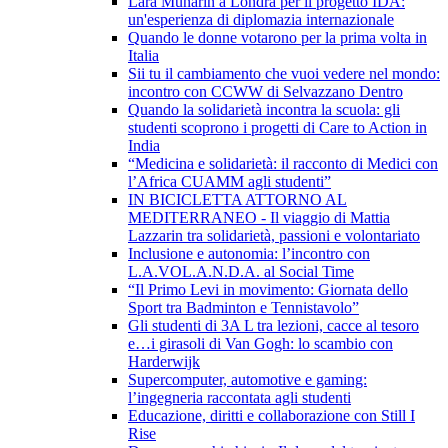
Lara Munarin a Londra per il progetto IDA:
un'esperienza di diplomazia internazionale
Quando le donne votarono per la prima volta in
Italia
Sii tu il cambiamento che vuoi vedere nel mondo:
incontro con CCWW di Selvazzano Dentro
Quando la solidarietà incontra la scuola: gli
studenti scoprono i progetti di Care to Action in
India
“Medicina e solidarietà: il racconto di Medici con
l’Africa CUAMM agli studenti”
IN BICICLETTA ATTORNO AL
MEDITERRANEO - Il viaggio di Mattia
Lazzarin tra solidarietà, passioni e volontariato
Inclusione e autonomia: l’incontro con
L.A.VOL.A.N.D.A. al Social Time
“Il Primo Levi in movimento: Giornata dello
Sport tra Badminton e Tennistavolo”
Gli studenti di 3A L tra lezioni, cacce al tesoro
e…i girasoli di Van Gogh: lo scambio con
Harderwijk
Supercomputer, automotive e gaming:
l’ingegneria raccontata agli studenti
Educazione, diritti e collaborazione con Still I
Rise