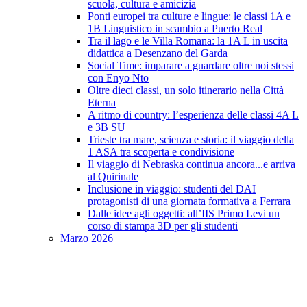
scuola, cultura e amicizia
Ponti europei tra culture e lingue: le classi 1A e
1B Linguistico in scambio a Puerto Real
Tra il lago e le Villa Romana: la 1A L in uscita
didattica a Desenzano del Garda
Social Time: imparare a guardare oltre noi stessi
con Enyo Nto
Oltre dieci classi, un solo itinerario nella Città
Eterna
A ritmo di country: l’esperienza delle classi 4A L
e 3B SU
Trieste tra mare, scienza e storia: il viaggio della
1 ASA tra scoperta e condivisione
Il viaggio di Nebraska continua ancora...e arriva
al Quirinale
Inclusione in viaggio: studenti del DAI
protagonisti di una giornata formativa a Ferrara
Dalle idee agli oggetti: all’IIS Primo Levi un
corso di stampa 3D per gli studenti
Marzo 2026