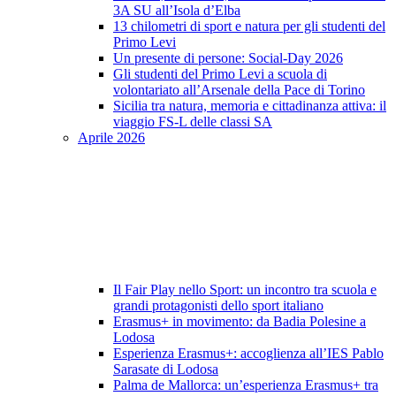
3A SU all’Isola d’Elba
13 chilometri di sport e natura per gli studenti del
Primo Levi
Un presente di persone: Social-Day 2026
Gli studenti del Primo Levi a scuola di
volontariato all’Arsenale della Pace di Torino
Sicilia tra natura, memoria e cittadinanza attiva: il
viaggio FS-L delle classi SA
Aprile 2026
Il Fair Play nello Sport: un incontro tra scuola e
grandi protagonisti dello sport italiano
Erasmus+ in movimento: da Badia Polesine a
Lodosa
Esperienza Erasmus+: accoglienza all’IES Pablo
Sarasate di Lodosa
Palma de Mallorca: un’esperienza Erasmus+ tra