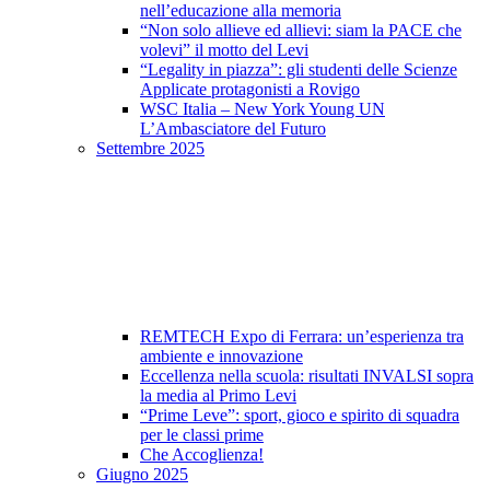
nell’educazione alla memoria
“Non solo allieve ed allievi: siam la PACE che
volevi” il motto del Levi
“Legality in piazza”: gli studenti delle Scienze
Applicate protagonisti a Rovigo
WSC Italia – New York Young UN
L’Ambasciatore del Futuro
Settembre 2025
REMTECH Expo di Ferrara: un’esperienza tra
ambiente e innovazione
Eccellenza nella scuola: risultati INVALSI sopra
la media al Primo Levi
“Prime Leve”: sport, gioco e spirito di squadra
per le classi prime
Che Accoglienza!
Giugno 2025