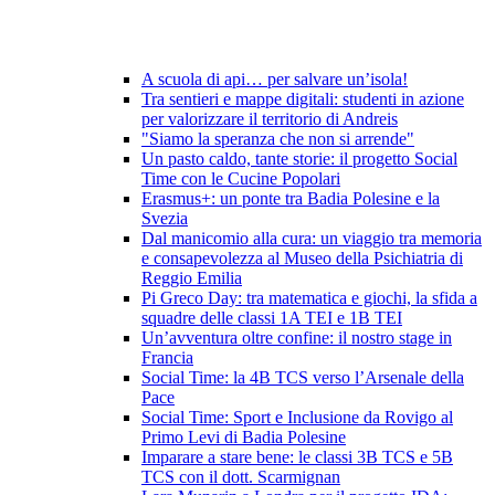
A scuola di api… per salvare un’isola!
Tra sentieri e mappe digitali: studenti in azione
per valorizzare il territorio di Andreis
"Siamo la speranza che non si arrende"
Un pasto caldo, tante storie: il progetto Social
Time con le Cucine Popolari
Erasmus+: un ponte tra Badia Polesine e la
Svezia
Dal manicomio alla cura: un viaggio tra memoria
e consapevolezza al Museo della Psichiatria di
Reggio Emilia
Pi Greco Day: tra matematica e giochi, la sfida a
squadre delle classi 1A TEI e 1B TEI
Un’avventura oltre confine: il nostro stage in
Francia
Social Time: la 4B TCS verso l’Arsenale della
Pace
Social Time: Sport e Inclusione da Rovigo al
Primo Levi di Badia Polesine
Imparare a stare bene: le classi 3B TCS e 5B
TCS con il dott. Scarmignan