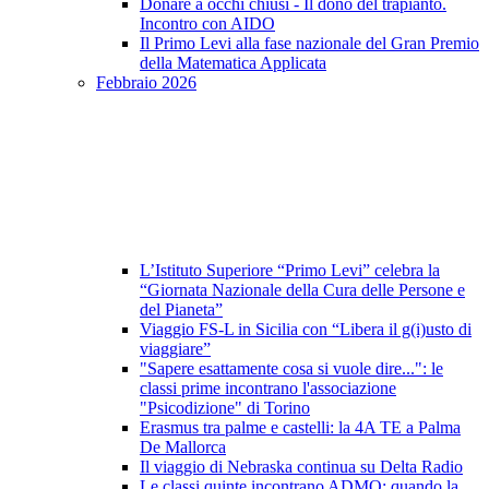
Donare a occhi chiusi - Il dono del trapianto.
Incontro con AIDO
Il Primo Levi alla fase nazionale del Gran Premio
della Matematica Applicata
Febbraio 2026
L’Istituto Superiore “Primo Levi” celebra la
“Giornata Nazionale della Cura delle Persone e
del Pianeta”
Viaggio FS-L in Sicilia con “Libera il g(i)usto di
viaggiare”
"Sapere esattamente cosa si vuole dire...": le
classi prime incontrano l'associazione
"Psicodizione" di Torino
Erasmus tra palme e castelli: la 4A TE a Palma
De Mallorca
Il viaggio di Nebraska continua su Delta Radio
Le classi quinte incontrano ADMO: quando la