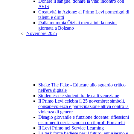
Donare il sangue, donare la vita: incontro con
AVIS
Creatività in Azione: al Primo Levi pomeriggi di
talenti e diritti
Dalla mummia Ötzi ai mercatini: la nostra
giornata a Bolzano
Novembre 2025
Shake The Fake - Educare allo sguardo critico
nell'era digitale
Studentesse e studenti tra le calli veneziane
Il Primo Levi celebra il 25 novembre: simboli,
consapevolezza e partecipazione attiva contro la
violenza di genere
Disagio giovanile e funzione docente: riflessioni
e strumenti per la scuola con il prof. Porcarelli
Il Levi Primo nel Service Learning
La task force badiese per il futuro: entusiasmo e