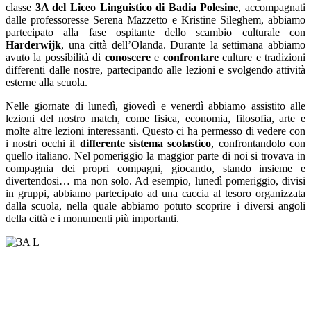
classe
3A del Liceo Linguistico di Badia Polesine
, accompagnati
dalle professoresse Serena Mazzetto e Kristine Sileghem, abbiamo
partecipato alla fase ospitante dello scambio culturale con
Harderwijk
, una città dell’Olanda. Durante la settimana abbiamo
avuto la possibilità di
conoscere
e
confrontare
culture e tradizioni
differenti dalle nostre, partecipando alle lezioni e svolgendo attività
esterne alla scuola.
Nelle giornate di lunedì, giovedì e venerdì abbiamo assistito alle
lezioni del nostro match, come fisica, economia, filosofia, arte e
molte altre lezioni interessanti. Questo ci ha permesso di vedere con
i nostri occhi il
differente
sistema
scolastico
, confrontandolo con
quello italiano. Nel pomeriggio la maggior parte di noi si trovava in
compagnia dei propri compagni, giocando, stando insieme e
divertendosi… ma non solo. Ad esempio, lunedì pomeriggio, divisi
in gruppi, abbiamo partecipato ad una caccia al tesoro organizzata
dalla scuola, nella quale abbiamo potuto scoprire i diversi angoli
della città e i monumenti più importanti.