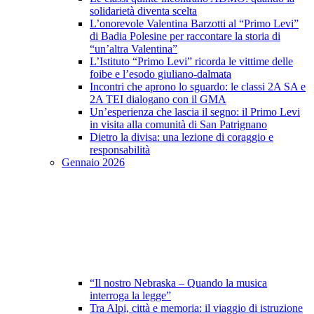
solidarietà diventa scelta
L’onorevole Valentina Barzotti al “Primo Levi”
di Badia Polesine per raccontare la storia di
“un’altra Valentina”
L’Istituto “Primo Levi” ricorda le vittime delle
foibe e l’esodo giuliano-dalmata
Incontri che aprono lo sguardo: le classi 2A SA e
2A TEI dialogano con il GMA
Un’esperienza che lascia il segno: il Primo Levi
in visita alla comunità di San Patrignano
Dietro la divisa: una lezione di coraggio e
responsabilità
Gennaio 2026
“Il nostro Nebraska – Quando la musica
interroga la legge”
Tra Alpi, città e memoria: il viaggio di istruzione