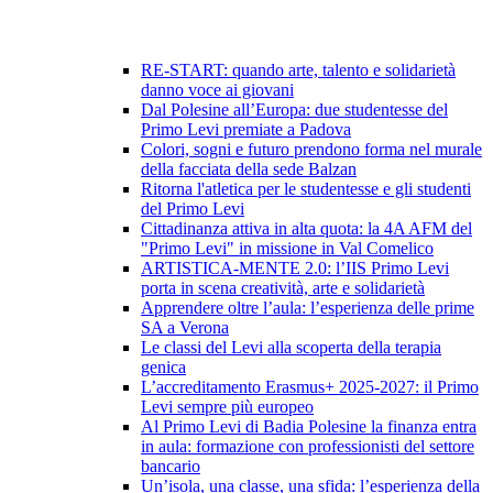
RE-START: quando arte, talento e solidarietà
danno voce ai giovani
Dal Polesine all’Europa: due studentesse del
Primo Levi premiate a Padova
Colori, sogni e futuro prendono forma nel murale
della facciata della sede Balzan
Ritorna l'atletica per le studentesse e gli studenti
del Primo Levi
Cittadinanza attiva in alta quota: la 4A AFM del
"Primo Levi" in missione in Val Comelico
ARTISTICA-MENTE 2.0: l’IIS Primo Levi
porta in scena creatività, arte e solidarietà
Apprendere oltre l’aula: l’esperienza delle prime
SA a Verona
Le classi del Levi alla scoperta della terapia
genica
L’accreditamento Erasmus+ 2025-2027: il Primo
Levi sempre più europeo
Al Primo Levi di Badia Polesine la finanza entra
in aula: formazione con professionisti del settore
bancario
Un’isola, una classe, una sfida: l’esperienza della