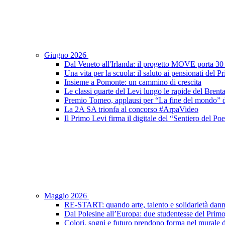
Giugno 2026
Dal Veneto all'Irlanda: il progetto MOVE porta 30 s
Una vita per la scuola: il saluto ai pensionati del 
Insieme a Pomonte: un cammino di crescita
Le classi quarte del Levi lungo le rapide del Brent
Premio Tomeo, applausi per “La fine del mondo” de
La 2A SA trionfa al concorso #ArpaVideo
Il Primo Levi firma il digitale del “Sentiero del P
Maggio 2026
RE-START: quando arte, talento e solidarietà dann
Dal Polesine all’Europa: due studentesse del Prim
Colori, sogni e futuro prendono forma nel murale d