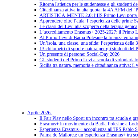
Ritorna l'atletica per le studentesse e gli studenti 
Cittadinanza attiva in alta quota: la 4A AFM del 
ARTISTICA-MENTE 2.0: l’IIS Primo Levi porta in sc
Apprendere oltre l’aula: l’esperienza delle prime 
Le classi del Levi alla scoperta della terapia genica
L’accreditamento Erasmus+ 2025-2027: il Primo L
Al Primo Levi di Badia Polesine la finanza entra in
Un’isola, una classe, una sfida: l’esperienza della
13 chilometri di sport e natura per gli studenti del
Un presente di persone: Social-Day 2026
Gli studenti del Primo Levi a scuola di volontariat
Sicilia tra natura, memoria e cittadinanza attiva: il
Aprile 2026
Il Fair Play nello Sport: un incontro tra scuola e gr
Erasmus+ in movimento: da Badia Polesine a Lod
Esperienza Erasmus+: accoglienza all’IES Pablo S
Palma de Mallorca: un’esperienza Erasmus+ tra scu