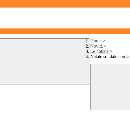
Home
>
Novità
>
Le notizie
>
Natale solidale con l