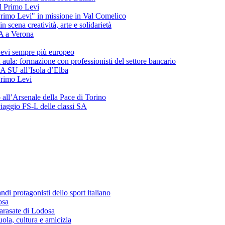
del Primo Levi
"Primo Levi" in missione in Val Comelico
ena creatività, arte e solidarietà
SA a Verona
evi sempre più europeo
 aula: formazione con professionisti del settore bancario
 3A SU all’Isola d’Elba
 Primo Levi
o all’Arsenale della Pace di Torino
 viaggio FS-L delle classi SA
andi protagonisti dello sport italiano
osa
arasate di Lodosa
ola, cultura e amicizia