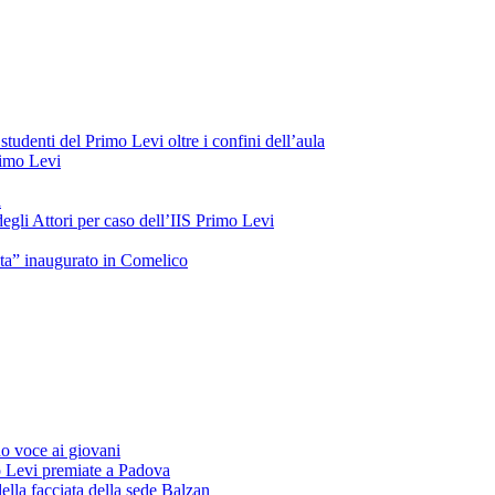
tudenti del Primo Levi oltre i confini dell’aula
Primo Levi
a
gli Attori per caso dell’IIS Primo Levi
oeta” inaugurato in Comelico
o voce ai giovani
o Levi premiate a Padova
ella facciata della sede Balzan