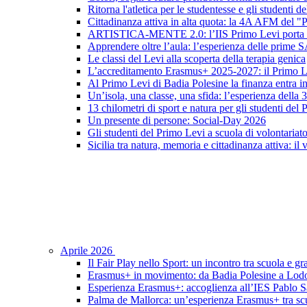
Ritorna l'atletica per le studentesse e gli studenti 
Cittadinanza attiva in alta quota: la 4A AFM del 
ARTISTICA-MENTE 2.0: l’IIS Primo Levi porta in sc
Apprendere oltre l’aula: l’esperienza delle prime 
Le classi del Levi alla scoperta della terapia genica
L’accreditamento Erasmus+ 2025-2027: il Primo L
Al Primo Levi di Badia Polesine la finanza entra in
Un’isola, una classe, una sfida: l’esperienza della
13 chilometri di sport e natura per gli studenti del
Un presente di persone: Social-Day 2026
Gli studenti del Primo Levi a scuola di volontariat
Sicilia tra natura, memoria e cittadinanza attiva: il
Aprile 2026
Il Fair Play nello Sport: un incontro tra scuola e gr
Erasmus+ in movimento: da Badia Polesine a Lod
Esperienza Erasmus+: accoglienza all’IES Pablo S
Palma de Mallorca: un’esperienza Erasmus+ tra scu