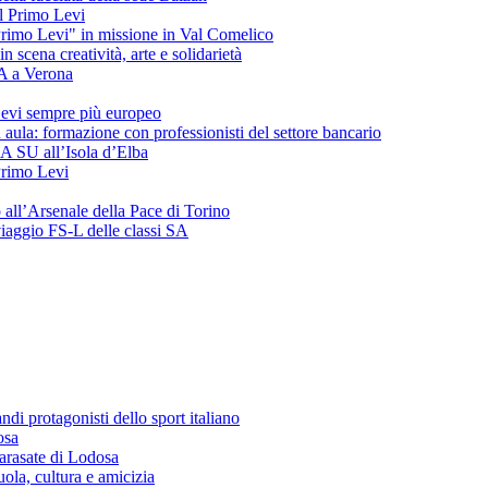
del Primo Levi
"Primo Levi" in missione in Val Comelico
ena creatività, arte e solidarietà
SA a Verona
evi sempre più europeo
 aula: formazione con professionisti del settore bancario
 3A SU all’Isola d’Elba
 Primo Levi
o all’Arsenale della Pace di Torino
 viaggio FS-L delle classi SA
andi protagonisti dello sport italiano
osa
arasate di Lodosa
ola, cultura e amicizia