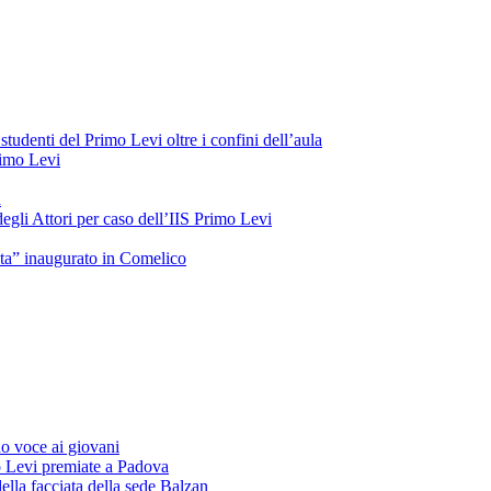
tudenti del Primo Levi oltre i confini dell’aula
Primo Levi
a
gli Attori per caso dell’IIS Primo Levi
oeta” inaugurato in Comelico
o voce ai giovani
o Levi premiate a Padova
ella facciata della sede Balzan