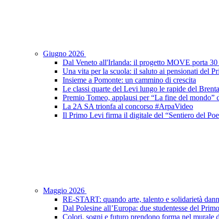
Giugno 2026
Dal Veneto all'Irlanda: il progetto MOVE porta 30 s
Una vita per la scuola: il saluto ai pensionati del 
Insieme a Pomonte: un cammino di crescita
Le classi quarte del Levi lungo le rapide del Brent
Premio Tomeo, applausi per “La fine del mondo” de
La 2A SA trionfa al concorso #ArpaVideo
Il Primo Levi firma il digitale del “Sentiero del P
Maggio 2026
RE-START: quando arte, talento e solidarietà dann
Dal Polesine all’Europa: due studentesse del Prim
Colori, sogni e futuro prendono forma nel murale d