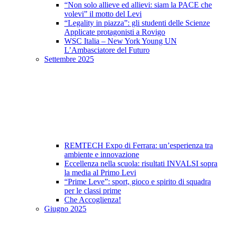
“Non solo allieve ed allievi: siam la PACE che
volevi” il motto del Levi
“Legality in piazza”: gli studenti delle Scienze
Applicate protagonisti a Rovigo
WSC Italia – New York Young UN
L’Ambasciatore del Futuro
Settembre 2025
REMTECH Expo di Ferrara: un’esperienza tra
ambiente e innovazione
Eccellenza nella scuola: risultati INVALSI sopra
la media al Primo Levi
“Prime Leve”: sport, gioco e spirito di squadra
per le classi prime
Che Accoglienza!
Giugno 2025