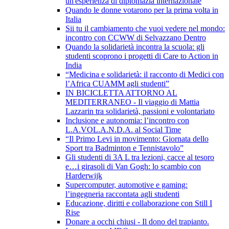
un'esperienza di diplomazia internazionale
Quando le donne votarono per la prima volta in
Italia
Sii tu il cambiamento che vuoi vedere nel mondo:
incontro con CCWW di Selvazzano Dentro
Quando la solidarietà incontra la scuola: gli
studenti scoprono i progetti di Care to Action in
India
“Medicina e solidarietà: il racconto di Medici con
l’Africa CUAMM agli studenti”
IN BICICLETTA ATTORNO AL
MEDITERRANEO - Il viaggio di Mattia
Lazzarin tra solidarietà, passioni e volontariato
Inclusione e autonomia: l’incontro con
L.A.VOL.A.N.D.A. al Social Time
“Il Primo Levi in movimento: Giornata dello
Sport tra Badminton e Tennistavolo”
Gli studenti di 3A L tra lezioni, cacce al tesoro
e…i girasoli di Van Gogh: lo scambio con
Harderwijk
Supercomputer, automotive e gaming:
l’ingegneria raccontata agli studenti
Educazione, diritti e collaborazione con Still I
Rise
Donare a occhi chiusi - Il dono del trapianto.