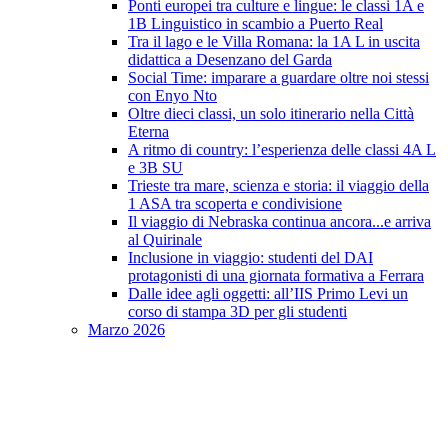
Ponti europei tra culture e lingue: le classi 1A e
1B Linguistico in scambio a Puerto Real
Tra il lago e le Villa Romana: la 1A L in uscita
didattica a Desenzano del Garda
Social Time: imparare a guardare oltre noi stessi
con Enyo Nto
Oltre dieci classi, un solo itinerario nella Città
Eterna
A ritmo di country: l’esperienza delle classi 4A L
e 3B SU
Trieste tra mare, scienza e storia: il viaggio della
1 ASA tra scoperta e condivisione
Il viaggio di Nebraska continua ancora...e arriva
al Quirinale
Inclusione in viaggio: studenti del DAI
protagonisti di una giornata formativa a Ferrara
Dalle idee agli oggetti: all’IIS Primo Levi un
corso di stampa 3D per gli studenti
Marzo 2026