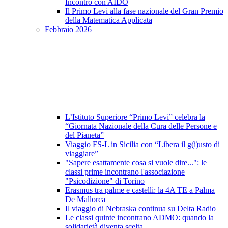
Incontro con AIDO
Il Primo Levi alla fase nazionale del Gran Premio
della Matematica Applicata
Febbraio 2026
L’Istituto Superiore “Primo Levi” celebra la
“Giornata Nazionale della Cura delle Persone e
del Pianeta”
Viaggio FS-L in Sicilia con “Libera il g(i)usto di
viaggiare”
"Sapere esattamente cosa si vuole dire...": le
classi prime incontrano l'associazione
"Psicodizione" di Torino
Erasmus tra palme e castelli: la 4A TE a Palma
De Mallorca
Il viaggio di Nebraska continua su Delta Radio
Le classi quinte incontrano ADMO: quando la
solidarietà diventa scelta