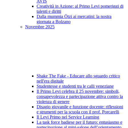
AVIS
Creatività in Azione: al Primo Levi pomeriggi di
talenti e diritti
Dalla mummia Ötzi ai mercatini: la nostra
giornata a Bolzano
Novembre 2025
Shake The Fake - Educare allo sguardo critico
nell'era digitale
Studentesse e studenti tra le calli veneziane
Il Primo Levi celebra il 25 novembre: simboli,
consapevolezza e partecipazione attiva contro la
violenza di genere
Disagio giovanile e funzione docente: riflessioni
e strumenti per la scuola con il prof. Porcarelli
Il Levi Primo nel Service Learning
La task force badiese per il futuro: entusiasmo e
partecipazione al mini-salone dell’orientamento