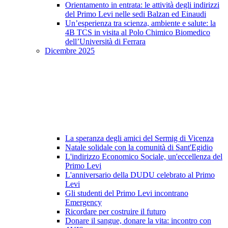
Orientamento in entrata: le attività degli indirizzi
del Primo Levi nelle sedi Balzan ed Einaudi
Un’esperienza tra scienza, ambiente e salute: la
4B TCS in visita al Polo Chimico Biomedico
dell’Università di Ferrara
Dicembre 2025
La speranza degli amici del Sermig di Vicenza
Natale solidale con la comunità di Sant'Egidio
L'indirizzo Economico Sociale, un'eccellenza del
Primo Levi
L'anniversario della DUDU celebrato al Primo
Levi
Gli studenti del Primo Levi incontrano
Emergency
Ricordare per costruire il futuro
Donare il sangue, donare la vita: incontro con