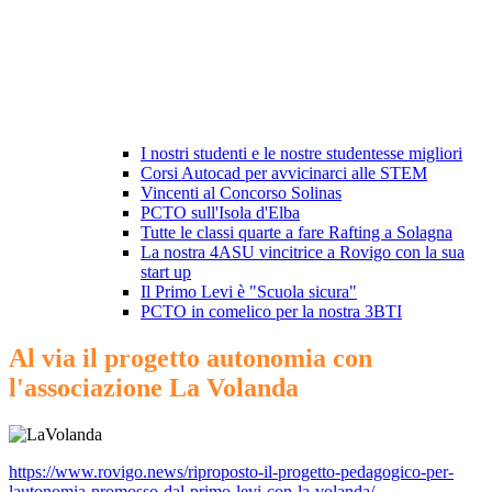
I nostri studenti e le nostre studentesse migliori
Corsi Autocad per avvicinarci alle STEM
Vincenti al Concorso Solinas
PCTO sull'Isola d'Elba
Tutte le classi quarte a fare Rafting a Solagna
La nostra 4ASU vincitrice a Rovigo con la sua
start up
Il Primo Levi è "Scuola sicura"
PCTO in comelico per la nostra 3BTI
Al via il progetto autonomia con
l'associazione La Volanda
https://www.rovigo.news/riproposto-il-progetto-pedagogico-per-
lautonomia-promosso-dal-primo-levi-con-la-volanda/