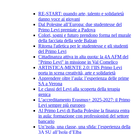
RE-START: quando arte, talento e solidarietà
danno voce ai giovani
Dal Polesine all’Europa: due studentesse del
Primo Levi premiate a Padova
Colori, sogni e futuro prendono forma nel murale
della facciata della sede Balzan
Ritorna l'atletica per le studentesse e gli studenti
del Primo Levi
Cittadinanza attiva in alta quota: la 4A AFM del
"Primo Levi" in missione in Val Comelico
ARTISTICA-MENTE 2.0: l’IIS Primo Levi
porta in scena creatività, arte e solidarietà
Apprendere oltre l’aula: l’esperienza delle prime
SA a Verona
Le classi del Levi alla scoperta della terapia
genica
L’accreditamento Erasmus+ 2025-2027: il Primo
Levi sempre più europeo
Al Primo Levi di Badia Polesine la finanza entra
in aula: formazione con professionisti del settore
bancario
Un’isola, una classe, una sfida: l’esperienza della
3A SU all’Isola d’Elba