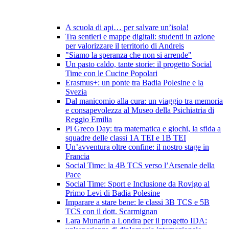
A scuola di api… per salvare un’isola!
Tra sentieri e mappe digitali: studenti in azione
per valorizzare il territorio di Andreis
"Siamo la speranza che non si arrende"
Un pasto caldo, tante storie: il progetto Social
Time con le Cucine Popolari
Erasmus+: un ponte tra Badia Polesine e la
Svezia
Dal manicomio alla cura: un viaggio tra memoria
e consapevolezza al Museo della Psichiatria di
Reggio Emilia
Pi Greco Day: tra matematica e giochi, la sfida a
squadre delle classi 1A TEI e 1B TEI
Un’avventura oltre confine: il nostro stage in
Francia
Social Time: la 4B TCS verso l’Arsenale della
Pace
Social Time: Sport e Inclusione da Rovigo al
Primo Levi di Badia Polesine
Imparare a stare bene: le classi 3B TCS e 5B
TCS con il dott. Scarmignan
Lara Munarin a Londra per il progetto IDA: