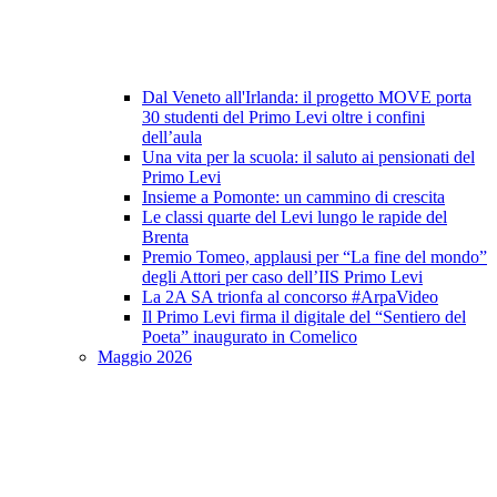
Dal Veneto all'Irlanda: il progetto MOVE porta
30 studenti del Primo Levi oltre i confini
dell’aula
Una vita per la scuola: il saluto ai pensionati del
Primo Levi
Insieme a Pomonte: un cammino di crescita
Le classi quarte del Levi lungo le rapide del
Brenta
Premio Tomeo, applausi per “La fine del mondo”
degli Attori per caso dell’IIS Primo Levi
La 2A SA trionfa al concorso #ArpaVideo
Il Primo Levi firma il digitale del “Sentiero del
Poeta” inaugurato in Comelico
Maggio 2026