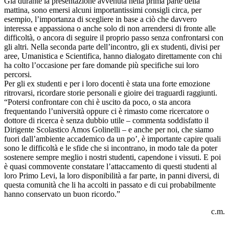
Già durante la presentazione avvenuta nella prima parte della
mattina, sono emersi alcuni importantissimi consigli circa, per
esempio, l’importanza di scegliere in base a ciò che davvero
interessa e appassiona o anche solo di non arrendersi di fronte alle
difficoltà, o ancora di seguire il proprio passo senza confrontarsi con
gli altri. Nella seconda parte dell’incontro, gli ex studenti, divisi per
aree, Umanistica e Scientifica, hanno dialogato direttamente con chi
ha colto l’occasione per fare domande più specifiche sui loro
percorsi.
Per gli ex studenti e per i loro docenti è stata una forte emozione
ritrovarsi, ricordare storie personali e gioire dei traguardi raggiunti.
“Potersi confrontare con chi è uscito da poco, o sta ancora
frequentando l’università oppure ci è rimasto come ricercatore o
dottore di ricerca è senza dubbio utile – commenta soddisfatto il
Dirigente Scolastico Amos Golinelli – e anche per noi, che siamo
fuori dall’ambiente accademico da un po’, è importante capire quali
sono le difficoltà e le sfide che si incontrano, in modo tale da poter
sostenere sempre meglio i nostri studenti, capendone i vissuti. E poi
è quasi commovente constatare l’attaccamento di questi studenti al
loro Primo Levi, la loro disponibilità a far parte, in panni diversi, di
questa comunità che li ha accolti in passato e di cui probabilmente
hanno conservato un buon ricordo.”
c.m.