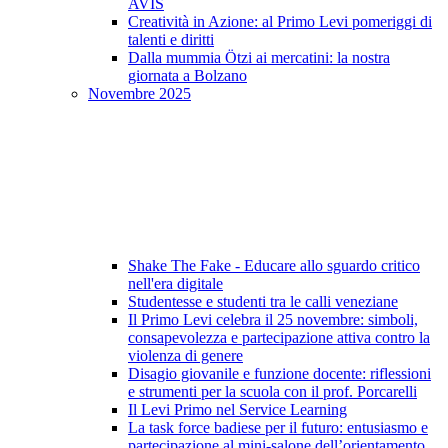
AVIS
Creatività in Azione: al Primo Levi pomeriggi di
talenti e diritti
Dalla mummia Ötzi ai mercatini: la nostra
giornata a Bolzano
Novembre 2025
Shake The Fake - Educare allo sguardo critico
nell'era digitale
Studentesse e studenti tra le calli veneziane
Il Primo Levi celebra il 25 novembre: simboli,
consapevolezza e partecipazione attiva contro la
violenza di genere
Disagio giovanile e funzione docente: riflessioni
e strumenti per la scuola con il prof. Porcarelli
Il Levi Primo nel Service Learning
La task force badiese per il futuro: entusiasmo e
partecipazione al mini-salone dell’orientamento