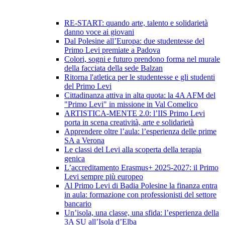
RE-START: quando arte, talento e solidarietà
danno voce ai giovani
Dal Polesine all’Europa: due studentesse del
Primo Levi premiate a Padova
Colori, sogni e futuro prendono forma nel murale
della facciata della sede Balzan
Ritorna l'atletica per le studentesse e gli studenti
del Primo Levi
Cittadinanza attiva in alta quota: la 4A AFM del
"Primo Levi" in missione in Val Comelico
ARTISTICA-MENTE 2.0: l’IIS Primo Levi
porta in scena creatività, arte e solidarietà
Apprendere oltre l’aula: l’esperienza delle prime
SA a Verona
Le classi del Levi alla scoperta della terapia
genica
L’accreditamento Erasmus+ 2025-2027: il Primo
Levi sempre più europeo
Al Primo Levi di Badia Polesine la finanza entra
in aula: formazione con professionisti del settore
bancario
Un’isola, una classe, una sfida: l’esperienza della
3A SU all’Isola d’Elba