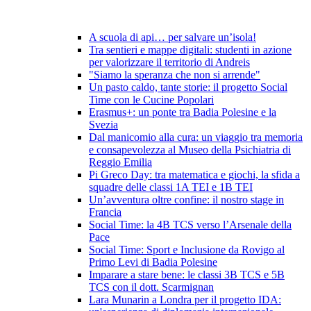
A scuola di api… per salvare un’isola!
Tra sentieri e mappe digitali: studenti in azione
per valorizzare il territorio di Andreis
"Siamo la speranza che non si arrende"
Un pasto caldo, tante storie: il progetto Social
Time con le Cucine Popolari
Erasmus+: un ponte tra Badia Polesine e la
Svezia
Dal manicomio alla cura: un viaggio tra memoria
e consapevolezza al Museo della Psichiatria di
Reggio Emilia
Pi Greco Day: tra matematica e giochi, la sfida a
squadre delle classi 1A TEI e 1B TEI
Un’avventura oltre confine: il nostro stage in
Francia
Social Time: la 4B TCS verso l’Arsenale della
Pace
Social Time: Sport e Inclusione da Rovigo al
Primo Levi di Badia Polesine
Imparare a stare bene: le classi 3B TCS e 5B
TCS con il dott. Scarmignan
Lara Munarin a Londra per il progetto IDA: