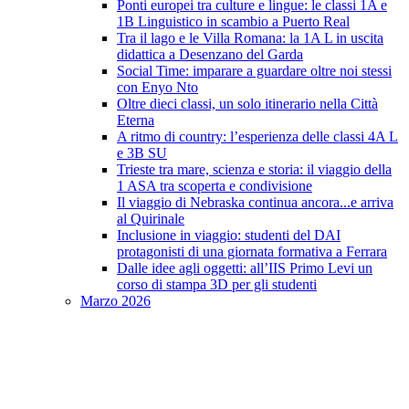
Ponti europei tra culture e lingue: le classi 1A e
1B Linguistico in scambio a Puerto Real
Tra il lago e le Villa Romana: la 1A L in uscita
didattica a Desenzano del Garda
Social Time: imparare a guardare oltre noi stessi
con Enyo Nto
Oltre dieci classi, un solo itinerario nella Città
Eterna
A ritmo di country: l’esperienza delle classi 4A L
e 3B SU
Trieste tra mare, scienza e storia: il viaggio della
1 ASA tra scoperta e condivisione
Il viaggio di Nebraska continua ancora...e arriva
al Quirinale
Inclusione in viaggio: studenti del DAI
protagonisti di una giornata formativa a Ferrara
Dalle idee agli oggetti: all’IIS Primo Levi un
corso di stampa 3D per gli studenti
Marzo 2026