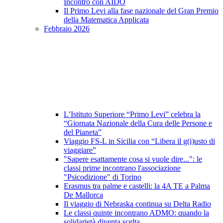
Incontro con AIDO
Il Primo Levi alla fase nazionale del Gran Premio
della Matematica Applicata
Febbraio 2026
L’Istituto Superiore “Primo Levi” celebra la
“Giornata Nazionale della Cura delle Persone e
del Pianeta”
Viaggio FS-L in Sicilia con “Libera il g(i)usto di
viaggiare”
"Sapere esattamente cosa si vuole dire...": le
classi prime incontrano l'associazione
"Psicodizione" di Torino
Erasmus tra palme e castelli: la 4A TE a Palma
De Mallorca
Il viaggio di Nebraska continua su Delta Radio
Le classi quinte incontrano ADMO: quando la
solidarietà diventa scelta