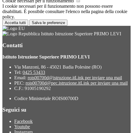
Cookie necessari per il funzionamento
I cookie necessari per il funzionamento non possono essere
disabilitati. È possibile consultare l'elenco nella pagina della cookie
policy.
Accetta tutti
Salva le preferenze
Istituto Istruzione Superiore PRIMO LEVI
Contatti
Istituto Istruzione Superiore PRIMO LEVI
Via Manzoni, 86 - 45021 Badia Polesine (RO)
Tel:
0425 53433
Email:
rois00700d@istruzione.it
Link per inviare una mail
PEC:
rois00700d@pec.istruzione.it
Link per inviare una mail
C.F.: 91005190292
Codice Ministeriale ROIS00700D
Seguici su
Facebook
Youtube
Instagram