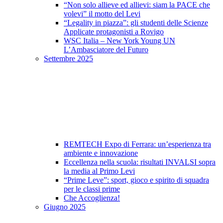
“Non solo allieve ed allievi: siam la PACE che
volevi” il motto del Levi
“Legality in piazza”: gli studenti delle Scienze
Applicate protagonisti a Rovigo
WSC Italia – New York Young UN
L’Ambasciatore del Futuro
Settembre 2025
REMTECH Expo di Ferrara: un’esperienza tra
ambiente e innovazione
Eccellenza nella scuola: risultati INVALSI sopra
la media al Primo Levi
“Prime Leve”: sport, gioco e spirito di squadra
per le classi prime
Che Accoglienza!
Giugno 2025