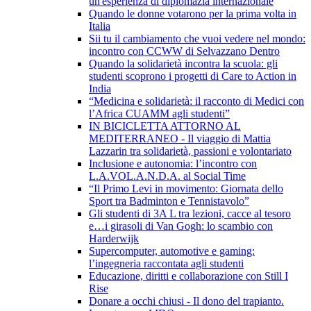
un'esperienza di diplomazia internazionale
Quando le donne votarono per la prima volta in
Italia
Sii tu il cambiamento che vuoi vedere nel mondo:
incontro con CCWW di Selvazzano Dentro
Quando la solidarietà incontra la scuola: gli
studenti scoprono i progetti di Care to Action in
India
“Medicina e solidarietà: il racconto di Medici con
l’Africa CUAMM agli studenti”
IN BICICLETTA ATTORNO AL
MEDITERRANEO - Il viaggio di Mattia
Lazzarin tra solidarietà, passioni e volontariato
Inclusione e autonomia: l’incontro con
L.A.VOL.A.N.D.A. al Social Time
“Il Primo Levi in movimento: Giornata dello
Sport tra Badminton e Tennistavolo”
Gli studenti di 3A L tra lezioni, cacce al tesoro
e…i girasoli di Van Gogh: lo scambio con
Harderwijk
Supercomputer, automotive e gaming:
l’ingegneria raccontata agli studenti
Educazione, diritti e collaborazione con Still I
Rise
Donare a occhi chiusi - Il dono del trapianto.