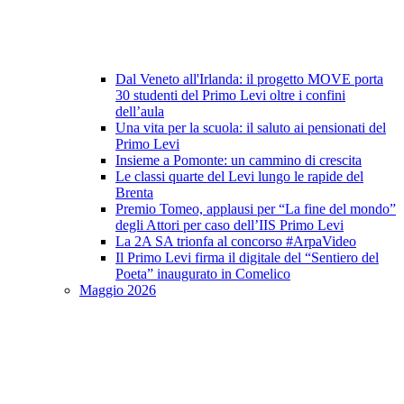
Dal Veneto all'Irlanda: il progetto MOVE porta
30 studenti del Primo Levi oltre i confini
dell’aula
Una vita per la scuola: il saluto ai pensionati del
Primo Levi
Insieme a Pomonte: un cammino di crescita
Le classi quarte del Levi lungo le rapide del
Brenta
Premio Tomeo, applausi per “La fine del mondo”
degli Attori per caso dell’IIS Primo Levi
La 2A SA trionfa al concorso #ArpaVideo
Il Primo Levi firma il digitale del “Sentiero del
Poeta” inaugurato in Comelico
Maggio 2026