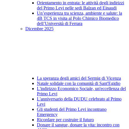
Orientamento in entrata: le attività degli indirizzi
del Primo Levi nelle sedi Balzan ed Einaudi
Un’esperienza tra scienza, ambiente e salute: la
4B TCS in visita al Polo Chimico Biomedico
dell’Università di Ferrara
Dicembre 2025
La speranza degli amici del Sermig di Vicenza
Natale solidale con la comunità di Sant'Egidio
L'indirizzo Economico Sociale, un'eccellenza del
Primo Levi
L'anniversario della DUDU celebrato al Primo
Levi
Gli studenti del Primo Levi incontrano
Emergency
Ricordare per costruire il futuro
Donare il sangue, donare la vita: incontro con