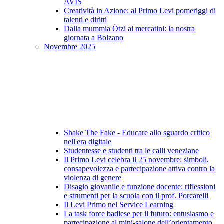
AVIS
Creatività in Azione: al Primo Levi pomeriggi di
talenti e diritti
Dalla mummia Ötzi ai mercatini: la nostra
giornata a Bolzano
Novembre 2025
Shake The Fake - Educare allo sguardo critico
nell'era digitale
Studentesse e studenti tra le calli veneziane
Il Primo Levi celebra il 25 novembre: simboli,
consapevolezza e partecipazione attiva contro la
violenza di genere
Disagio giovanile e funzione docente: riflessioni
e strumenti per la scuola con il prof. Porcarelli
Il Levi Primo nel Service Learning
La task force badiese per il futuro: entusiasmo e
partecipazione al mini-salone dell’orientamento