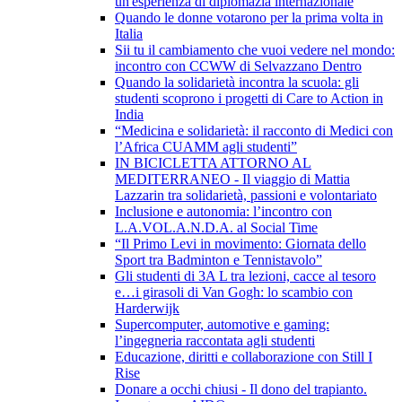
un'esperienza di diplomazia internazionale
Quando le donne votarono per la prima volta in
Italia
Sii tu il cambiamento che vuoi vedere nel mondo:
incontro con CCWW di Selvazzano Dentro
Quando la solidarietà incontra la scuola: gli
studenti scoprono i progetti di Care to Action in
India
“Medicina e solidarietà: il racconto di Medici con
l’Africa CUAMM agli studenti”
IN BICICLETTA ATTORNO AL
MEDITERRANEO - Il viaggio di Mattia
Lazzarin tra solidarietà, passioni e volontariato
Inclusione e autonomia: l’incontro con
L.A.VOL.A.N.D.A. al Social Time
“Il Primo Levi in movimento: Giornata dello
Sport tra Badminton e Tennistavolo”
Gli studenti di 3A L tra lezioni, cacce al tesoro
e…i girasoli di Van Gogh: lo scambio con
Harderwijk
Supercomputer, automotive e gaming:
l’ingegneria raccontata agli studenti
Educazione, diritti e collaborazione con Still I
Rise
Donare a occhi chiusi - Il dono del trapianto.