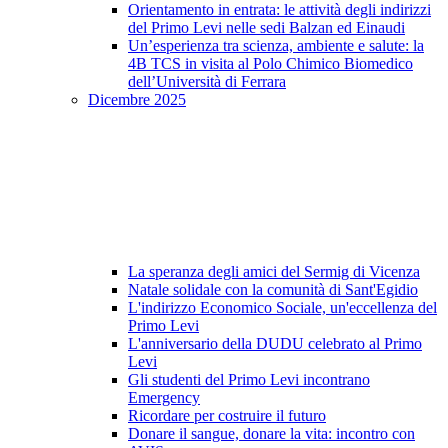
Orientamento in entrata: le attività degli indirizzi
del Primo Levi nelle sedi Balzan ed Einaudi
Un’esperienza tra scienza, ambiente e salute: la
4B TCS in visita al Polo Chimico Biomedico
dell’Università di Ferrara
Dicembre 2025
La speranza degli amici del Sermig di Vicenza
Natale solidale con la comunità di Sant'Egidio
L'indirizzo Economico Sociale, un'eccellenza del
Primo Levi
L'anniversario della DUDU celebrato al Primo
Levi
Gli studenti del Primo Levi incontrano
Emergency
Ricordare per costruire il futuro
Donare il sangue, donare la vita: incontro con