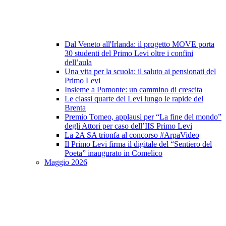
Dal Veneto all'Irlanda: il progetto MOVE porta
30 studenti del Primo Levi oltre i confini
dell’aula
Una vita per la scuola: il saluto ai pensionati del
Primo Levi
Insieme a Pomonte: un cammino di crescita
Le classi quarte del Levi lungo le rapide del
Brenta
Premio Tomeo, applausi per “La fine del mondo”
degli Attori per caso dell’IIS Primo Levi
La 2A SA trionfa al concorso #ArpaVideo
Il Primo Levi firma il digitale del “Sentiero del
Poeta” inaugurato in Comelico
Maggio 2026