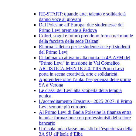
RE-START: quando arte, talento e solidarietà
danno voce ai giovani
Dal Polesine all’Europa: due studentesse del
Primo Levi premiate a Padova
Colori, sogni e futuro prendono forma nel murale
della facciata della sede Balzan
Ritorna l'atletica per le studentesse e gli studenti
del Primo Levi
Cittadinanza attiva in alta quota: la 4A AFM del
"Primo Levi" in missione in Val Comelico
ARTISTICA-MENTE 2.0: l’IIS Primo Levi
porta in scena creatività, arte e solidarietà
Apprendere oltre l’aula: l’esperienza delle prime
SA a Verona
Le classi del Levi alla scoperta della terapia
genica
L’accreditamento Erasmus+ 2025-2027: il Primo
Levi sempre più europeo
Al Primo Levi di Badia Polesine la finanza entra
in aula: formazione con professionisti del settore
bancario
Un’isola, una classe, una sfida: l’esperienza della
3A SU all’Isola d’Elba