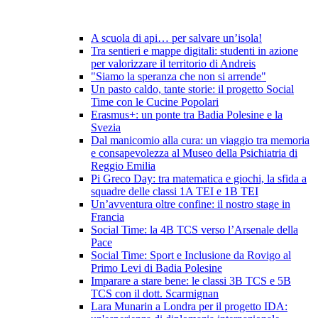
A scuola di api… per salvare un’isola!
Tra sentieri e mappe digitali: studenti in azione
per valorizzare il territorio di Andreis
"Siamo la speranza che non si arrende"
Un pasto caldo, tante storie: il progetto Social
Time con le Cucine Popolari
Erasmus+: un ponte tra Badia Polesine e la
Svezia
Dal manicomio alla cura: un viaggio tra memoria
e consapevolezza al Museo della Psichiatria di
Reggio Emilia
Pi Greco Day: tra matematica e giochi, la sfida a
squadre delle classi 1A TEI e 1B TEI
Un’avventura oltre confine: il nostro stage in
Francia
Social Time: la 4B TCS verso l’Arsenale della
Pace
Social Time: Sport e Inclusione da Rovigo al
Primo Levi di Badia Polesine
Imparare a stare bene: le classi 3B TCS e 5B
TCS con il dott. Scarmignan
Lara Munarin a Londra per il progetto IDA: