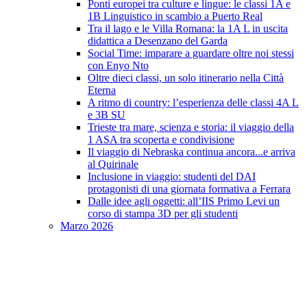
Ponti europei tra culture e lingue: le classi 1A e
1B Linguistico in scambio a Puerto Real
Tra il lago e le Villa Romana: la 1A L in uscita
didattica a Desenzano del Garda
Social Time: imparare a guardare oltre noi stessi
con Enyo Nto
Oltre dieci classi, un solo itinerario nella Città
Eterna
A ritmo di country: l’esperienza delle classi 4A L
e 3B SU
Trieste tra mare, scienza e storia: il viaggio della
1 ASA tra scoperta e condivisione
Il viaggio di Nebraska continua ancora...e arriva
al Quirinale
Inclusione in viaggio: studenti del DAI
protagonisti di una giornata formativa a Ferrara
Dalle idee agli oggetti: all’IIS Primo Levi un
corso di stampa 3D per gli studenti
Marzo 2026