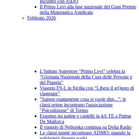
Incontro con AIDO
Il Primo Levi alla fase nazionale del Gran Premio
della Matematica Applicata
Febbraio 2026
L’Istituto Superiore “Primo Levi” celebra la
“Giornata Nazionale della Cura delle Persone e
del Pianeta”
Viaggio FS-L in Sicilia con “Libera il g(i)usto di
viaggiare”
"Sapere esattamente cosa si vuole dire...": le
classi prime incontrano l'associazione
"Psicodizione" di Torino
Erasmus tra palme e castelli: la 4A TE a Palma
De Mallorca
Il viaggio di Nebraska continua su Delta Radio
Le classi quinte incontrano ADMO: quando la
solidarietà diventa scelta