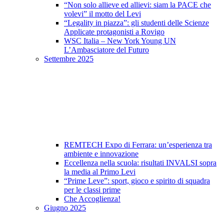
“Non solo allieve ed allievi: siam la PACE che
volevi” il motto del Levi
“Legality in piazza”: gli studenti delle Scienze
Applicate protagonisti a Rovigo
WSC Italia – New York Young UN
L’Ambasciatore del Futuro
Settembre 2025
REMTECH Expo di Ferrara: un’esperienza tra
ambiente e innovazione
Eccellenza nella scuola: risultati INVALSI sopra
la media al Primo Levi
“Prime Leve”: sport, gioco e spirito di squadra
per le classi prime
Che Accoglienza!
Giugno 2025