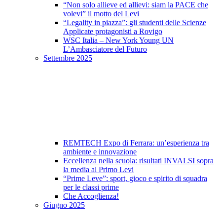
“Non solo allieve ed allievi: siam la PACE che
volevi” il motto del Levi
“Legality in piazza”: gli studenti delle Scienze
Applicate protagonisti a Rovigo
WSC Italia – New York Young UN
L’Ambasciatore del Futuro
Settembre 2025
REMTECH Expo di Ferrara: un’esperienza tra
ambiente e innovazione
Eccellenza nella scuola: risultati INVALSI sopra
la media al Primo Levi
“Prime Leve”: sport, gioco e spirito di squadra
per le classi prime
Che Accoglienza!
Giugno 2025