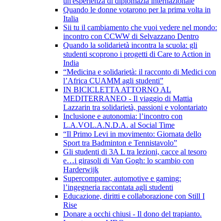
un'esperienza di diplomazia internazionale
Quando le donne votarono per la prima volta in
Italia
Sii tu il cambiamento che vuoi vedere nel mondo:
incontro con CCWW di Selvazzano Dentro
Quando la solidarietà incontra la scuola: gli
studenti scoprono i progetti di Care to Action in
India
“Medicina e solidarietà: il racconto di Medici con
l’Africa CUAMM agli studenti”
IN BICICLETTA ATTORNO AL
MEDITERRANEO - Il viaggio di Mattia
Lazzarin tra solidarietà, passioni e volontariato
Inclusione e autonomia: l’incontro con
L.A.VOL.A.N.D.A. al Social Time
“Il Primo Levi in movimento: Giornata dello
Sport tra Badminton e Tennistavolo”
Gli studenti di 3A L tra lezioni, cacce al tesoro
e…i girasoli di Van Gogh: lo scambio con
Harderwijk
Supercomputer, automotive e gaming:
l’ingegneria raccontata agli studenti
Educazione, diritti e collaborazione con Still I
Rise
Donare a occhi chiusi - Il dono del trapianto.