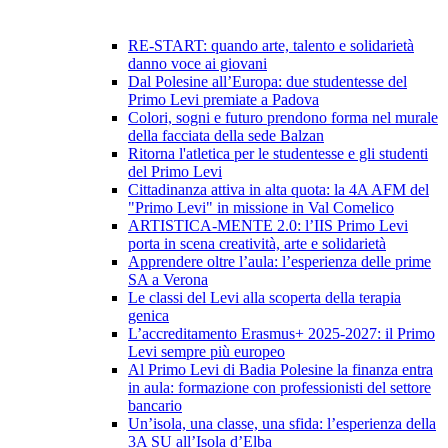
RE-START: quando arte, talento e solidarietà
danno voce ai giovani
Dal Polesine all’Europa: due studentesse del
Primo Levi premiate a Padova
Colori, sogni e futuro prendono forma nel murale
della facciata della sede Balzan
Ritorna l'atletica per le studentesse e gli studenti
del Primo Levi
Cittadinanza attiva in alta quota: la 4A AFM del
"Primo Levi" in missione in Val Comelico
ARTISTICA-MENTE 2.0: l’IIS Primo Levi
porta in scena creatività, arte e solidarietà
Apprendere oltre l’aula: l’esperienza delle prime
SA a Verona
Le classi del Levi alla scoperta della terapia
genica
L’accreditamento Erasmus+ 2025-2027: il Primo
Levi sempre più europeo
Al Primo Levi di Badia Polesine la finanza entra
in aula: formazione con professionisti del settore
bancario
Un’isola, una classe, una sfida: l’esperienza della
3A SU all’Isola d’Elba