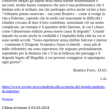
conoscere meglio gli aspetti della mafia tramite testimonianze e
racconti, inoltre hanno compreso che non è una problematica che è
limitata solo ai siciliani, ma che purtroppo arriva anche vicino a loro.
“Abbiamo potuto osservare – racconta Beatrice -
come si svolge la
vita a Palermo, capendo che in molti casi nonostante le difficoltà i
cittadini cercano di dare il loro contributo, nonostante ciò sia molto
complicato, un esempio è il quartiere dello Sperone, in cui è chiaro
come l’abusivismo edilizio possa essere causa di degrado”.
Grande
impatto ha avuto anche la cordialità e l’ospitalità della città da cui si
sono sentiti accolti. “Sono esperienze senza dubbio faticose e intense
– commenta il Dirigente Scolastico Amos Golinelli – sono più di
mille chilometri; ma sono esperienze che segnano profondamente,
soprattutto per la distanza che c’è tra la bellezza dei paesaggi e il
degrado legato all’illegalità, a cui persone coraggiose si oppongono
ogni giorno”.
Beatrice Ferro, 3ASU
c.m.
https://www.rovigo.news/studenti-alla-scoperta-dei-luoghi-simbolo-
di-palermo/
Notizie
Ultima revisione il 03-03-2024