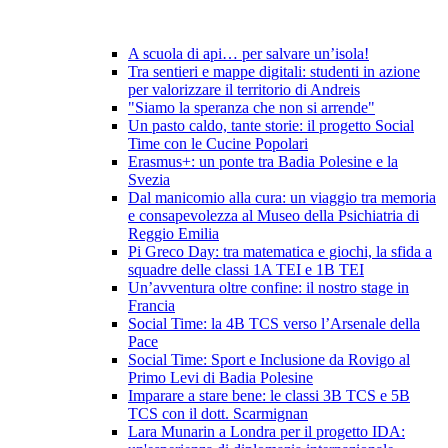
A scuola di api… per salvare un’isola!
Tra sentieri e mappe digitali: studenti in azione
per valorizzare il territorio di Andreis
"Siamo la speranza che non si arrende"
Un pasto caldo, tante storie: il progetto Social
Time con le Cucine Popolari
Erasmus+: un ponte tra Badia Polesine e la
Svezia
Dal manicomio alla cura: un viaggio tra memoria
e consapevolezza al Museo della Psichiatria di
Reggio Emilia
Pi Greco Day: tra matematica e giochi, la sfida a
squadre delle classi 1A TEI e 1B TEI
Un’avventura oltre confine: il nostro stage in
Francia
Social Time: la 4B TCS verso l’Arsenale della
Pace
Social Time: Sport e Inclusione da Rovigo al
Primo Levi di Badia Polesine
Imparare a stare bene: le classi 3B TCS e 5B
TCS con il dott. Scarmignan
Lara Munarin a Londra per il progetto IDA: