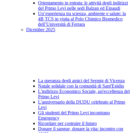
Orientamento in entrata: le attività degli indirizzi
del Primo Levi nelle sedi Balzan ed Einaudi
Un’esperienza tra scienza, ambiente e salute: la
4B TCS in visita al Polo Chimico Biomedico
dell’Università di Ferrara
Dicembre 2025
La speranza degli amici del Sermig di Vicenza
Natale solidale con la comunità di Sant'Egidio
L'indirizzo Economico Sociale, un'eccellenza del
Primo Levi
L'anniversario della DUDU celebrato al Primo
Levi
Gli studenti del Primo Levi incontrano
Emergency
Ricordare per costruire il futuro
Donare il sangue, donare la vita: incontro con