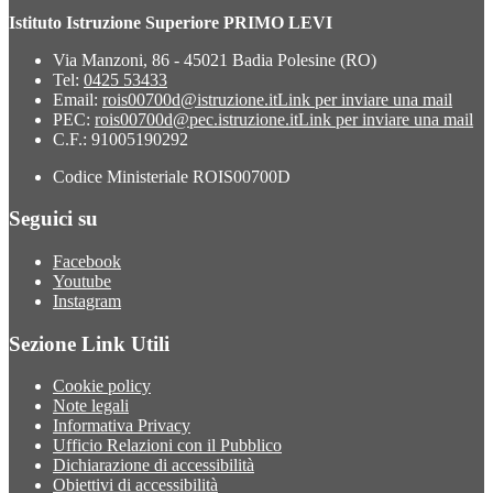
Istituto Istruzione Superiore PRIMO LEVI
Via Manzoni, 86 - 45021 Badia Polesine (RO)
Tel:
0425 53433
Email:
rois00700d@istruzione.it
Link per inviare una mail
PEC:
rois00700d@pec.istruzione.it
Link per inviare una mail
C.F.: 91005190292
Codice Ministeriale ROIS00700D
Seguici su
Facebook
Youtube
Instagram
Sezione Link Utili
Cookie policy
Note legali
Informativa Privacy
Ufficio Relazioni con il Pubblico
Dichiarazione di accessibilità
Obiettivi di accessibilità