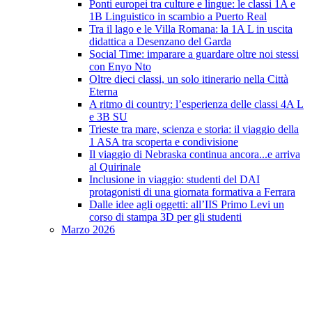
Ponti europei tra culture e lingue: le classi 1A e
1B Linguistico in scambio a Puerto Real
Tra il lago e le Villa Romana: la 1A L in uscita
didattica a Desenzano del Garda
Social Time: imparare a guardare oltre noi stessi
con Enyo Nto
Oltre dieci classi, un solo itinerario nella Città
Eterna
A ritmo di country: l’esperienza delle classi 4A L
e 3B SU
Trieste tra mare, scienza e storia: il viaggio della
1 ASA tra scoperta e condivisione
Il viaggio di Nebraska continua ancora...e arriva
al Quirinale
Inclusione in viaggio: studenti del DAI
protagonisti di una giornata formativa a Ferrara
Dalle idee agli oggetti: all’IIS Primo Levi un
corso di stampa 3D per gli studenti
Marzo 2026