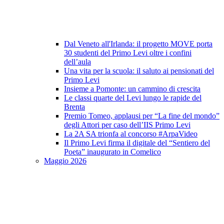
Dal Veneto all'Irlanda: il progetto MOVE porta
30 studenti del Primo Levi oltre i confini
dell’aula
Una vita per la scuola: il saluto ai pensionati del
Primo Levi
Insieme a Pomonte: un cammino di crescita
Le classi quarte del Levi lungo le rapide del
Brenta
Premio Tomeo, applausi per “La fine del mondo”
degli Attori per caso dell’IIS Primo Levi
La 2A SA trionfa al concorso #ArpaVideo
Il Primo Levi firma il digitale del “Sentiero del
Poeta” inaugurato in Comelico
Maggio 2026