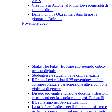
AVIS
Creatività in Azione: al Primo Levi pomeriggi di
talenti e diritti
Dalla mummia Ötzi ai mercatini: la nostra
giornata a Bolzano
Novembre 2025
Shake The Fake - Educare allo sguardo critico
nell'era digitale
Studentesse e studenti tra le calli veneziane
Il Primo Levi celebra il 25 novembre: simboli,
consapevolezza e partecipazione attiva contro la
violenza di genere
Disagio giovanile e funzione docente: riflessioni
e strumenti per la scuola con il prof. Porcarelli
Il Levi Primo nel Service Learning
La task force badiese per il futuro: entusiasmo e
partecipazione al mini-salone dell’orientamento