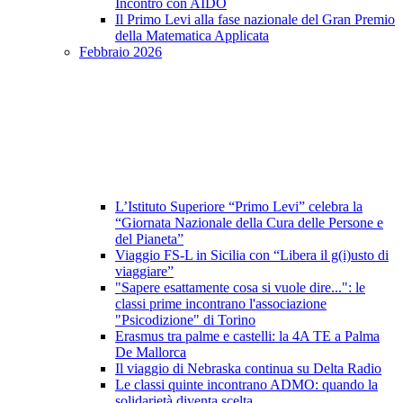
Incontro con AIDO
Il Primo Levi alla fase nazionale del Gran Premio
della Matematica Applicata
Febbraio 2026
L’Istituto Superiore “Primo Levi” celebra la
“Giornata Nazionale della Cura delle Persone e
del Pianeta”
Viaggio FS-L in Sicilia con “Libera il g(i)usto di
viaggiare”
"Sapere esattamente cosa si vuole dire...": le
classi prime incontrano l'associazione
"Psicodizione" di Torino
Erasmus tra palme e castelli: la 4A TE a Palma
De Mallorca
Il viaggio di Nebraska continua su Delta Radio
Le classi quinte incontrano ADMO: quando la
solidarietà diventa scelta