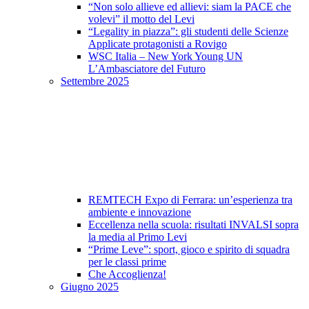
“Non solo allieve ed allievi: siam la PACE che
volevi” il motto del Levi
“Legality in piazza”: gli studenti delle Scienze
Applicate protagonisti a Rovigo
WSC Italia – New York Young UN
L’Ambasciatore del Futuro
Settembre 2025
REMTECH Expo di Ferrara: un’esperienza tra
ambiente e innovazione
Eccellenza nella scuola: risultati INVALSI sopra
la media al Primo Levi
“Prime Leve”: sport, gioco e spirito di squadra
per le classi prime
Che Accoglienza!
Giugno 2025