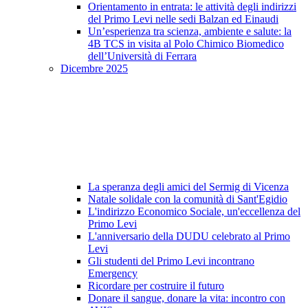
Orientamento in entrata: le attività degli indirizzi
del Primo Levi nelle sedi Balzan ed Einaudi
Un’esperienza tra scienza, ambiente e salute: la
4B TCS in visita al Polo Chimico Biomedico
dell’Università di Ferrara
Dicembre 2025
La speranza degli amici del Sermig di Vicenza
Natale solidale con la comunità di Sant'Egidio
L'indirizzo Economico Sociale, un'eccellenza del
Primo Levi
L'anniversario della DUDU celebrato al Primo
Levi
Gli studenti del Primo Levi incontrano
Emergency
Ricordare per costruire il futuro
Donare il sangue, donare la vita: incontro con