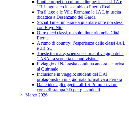
Ponti europei tra culture e lingue: le classi 1A e
1B Linguistico in scambio a Puerto Real
Tra il lago e le Villa Romana: la 1A L in uscita
didattica a Desenzano del Garda
Social Time: imparare a guardare oltre noi stessi
con Enyo Nto
Oltre dieci classi, un solo itinerario nella Città
Eterna
A ritmo di country: l’esperienza delle classi 4A L
e 3B SU
Trieste tra mare, scienza e storia: il viaggio della
1 ASA tra scoperta e condivisione
Il viaggio di Nebraska continua ancora...e arriva
al Quirinale
Inclusione in viaggio: studenti del DAI
protagonisti di una giornata formativa a Ferrara
Dalle idee agli oggetti: all’IIS Primo Levi un
corso di stampa 3D per gli studenti
Marzo 2026