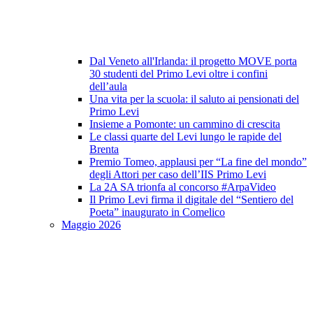
Dal Veneto all'Irlanda: il progetto MOVE porta
30 studenti del Primo Levi oltre i confini
dell’aula
Una vita per la scuola: il saluto ai pensionati del
Primo Levi
Insieme a Pomonte: un cammino di crescita
Le classi quarte del Levi lungo le rapide del
Brenta
Premio Tomeo, applausi per “La fine del mondo”
degli Attori per caso dell’IIS Primo Levi
La 2A SA trionfa al concorso #ArpaVideo
Il Primo Levi firma il digitale del “Sentiero del
Poeta” inaugurato in Comelico
Maggio 2026