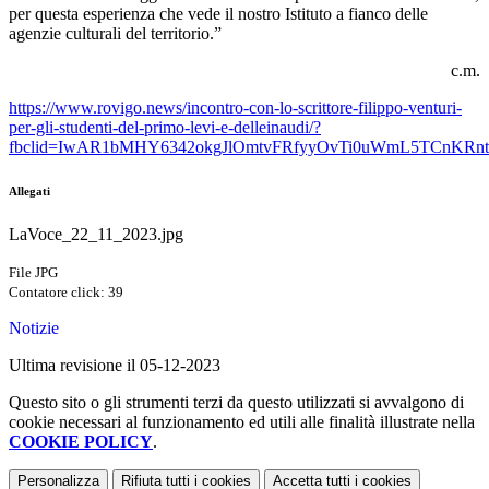
per questa esperienza che vede il nostro Istituto a fianco delle
agenzie culturali del territorio.”
c.m.
https://www.rovigo.news/incontro-con-lo-scrittore-filippo-venturi-
per-gli-studenti-del-primo-levi-e-delleinaudi/?
fbclid=IwAR1bMHY6342okgJlOmtvFRfyyOvTi0uWmL5TCnKRnt
Allegati
LaVoce_22_11_2023.jpg
File JPG
Contatore click: 39
Notizie
Ultima revisione il 05-12-2023
Questo sito o gli strumenti terzi da questo utilizzati si avvalgono di
cookie necessari al funzionamento ed utili alle finalità illustrate nella
COOKIE POLICY
.
Personalizza
Rifiuta tutti
i cookies
Accetta tutti
i cookies