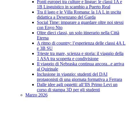
Ponti europei tra culture e lingue: le classi 1A e
1B Linguistico in scambio a Puerto Real
Tra il lago e le Villa Romana: la 1A L in uscita
didattica a Desenzano del Garda
Social Time: imparare a guardare oltre noi stessi
con Enyo Nto
Oltre dieci classi, un solo itinerario nella Città
Eterna
A ritmo di country: l’esperienza delle classi 4A L
e 3B SU
Trieste tra mare, scienza e storia: il viaggio della
1 ASA tra scoperta e condivisione
Il viaggio di Nebraska continua ancora...e arriva
al Quirinale
Inclusione in viaggio: studenti del DAI
protagonisti di una giornata formativa a Ferrara
Dalle idee agli oggetti: all’IIS Primo Levi un
corso di stampa 3D per gli studenti
Marzo 2026