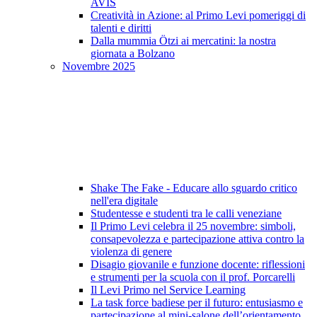
AVIS
Creatività in Azione: al Primo Levi pomeriggi di
talenti e diritti
Dalla mummia Ötzi ai mercatini: la nostra
giornata a Bolzano
Novembre 2025
Shake The Fake - Educare allo sguardo critico
nell'era digitale
Studentesse e studenti tra le calli veneziane
Il Primo Levi celebra il 25 novembre: simboli,
consapevolezza e partecipazione attiva contro la
violenza di genere
Disagio giovanile e funzione docente: riflessioni
e strumenti per la scuola con il prof. Porcarelli
Il Levi Primo nel Service Learning
La task force badiese per il futuro: entusiasmo e
partecipazione al mini-salone dell’orientamento