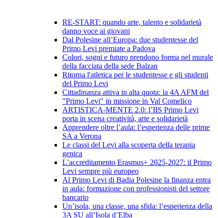
RE-START: quando arte, talento e solidarietà
danno voce ai giovani
Dal Polesine all’Europa: due studentesse del
Primo Levi premiate a Padova
Colori, sogni e futuro prendono forma nel murale
della facciata della sede Balzan
Ritorna l'atletica per le studentesse e gli studenti
del Primo Levi
Cittadinanza attiva in alta quota: la 4A AFM del
"Primo Levi" in missione in Val Comelico
ARTISTICA-MENTE 2.0: l’IIS Primo Levi
porta in scena creatività, arte e solidarietà
Apprendere oltre l’aula: l’esperienza delle prime
SA a Verona
Le classi del Levi alla scoperta della terapia
genica
L’accreditamento Erasmus+ 2025-2027: il Primo
Levi sempre più europeo
Al Primo Levi di Badia Polesine la finanza entra
in aula: formazione con professionisti del settore
bancario
Un’isola, una classe, una sfida: l’esperienza della
3A SU all’Isola d’Elba