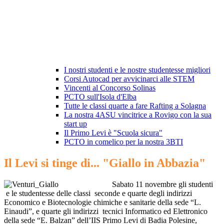
I nostri studenti e le nostre studentesse migliori
Corsi Autocad per avvicinarci alle STEM
Vincenti al Concorso Solinas
PCTO sull'Isola d'Elba
Tutte le classi quarte a fare Rafting a Solagna
La nostra 4ASU vincitrice a Rovigo con la sua
start up
Il Primo Levi è "Scuola sicura"
PCTO in comelico per la nostra 3BTI
Il Levi si tinge di... "Giallo in Abbazia"
Sabato 11 novembre gli studenti
e le studentesse delle classi
seconde e quarte degli indirizzi
Economico e Biotecnologie chimiche e sanitarie della sede “L.
Einaudi”, e quarte gli indirizzi
tecnici Informatico ed Elettronico
della sede “E. Balzan” dell’IIS Primo Levi di Badia Polesine,