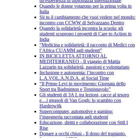
un'esperienza di diplomazia internazionale
Quando le donne votarono per la prima volta in
Italia
Sii tu il cambiamento che vuoi vedere nel mondo:
incontro con CCWW di Selvazzano Dentro
Quando la solidarietà incontra la scuola: gli
studenti scoprono i progetti di Care to Action in
India
“Medicina e solidarietà: il racconto di Medici con
l’Africa CUAMM agli studenti”
IN BICICLETTA ATTORNO AL
MEDITERRANEO - Il viaggio di Mattia
Lazzarin tra solidarietà, passioni e volontariato
Inclusione e autonomia: l’incontro con
L.A.VOL.A.N.D.A. al Social Time
“Il Primo Levi in movimento: Giornata dello
Sport tra Badminton e Tennistavolo”
Gli studenti di 3A L tra lezioni, cacce al tesoro
e…i girasoli di Van Gogh: lo scambio con
Harderwijk
Supercomputer, automotive e gaming:
l’ingegneria raccontata agli studenti
Educazione, diritti e collaborazione con Still I
Rise
Donare a occhi chiusi - Il dono del trapianto.