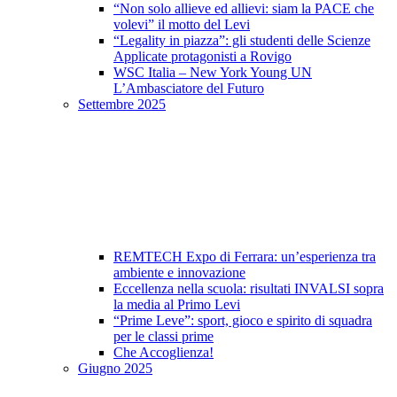
“Non solo allieve ed allievi: siam la PACE che
volevi” il motto del Levi
“Legality in piazza”: gli studenti delle Scienze
Applicate protagonisti a Rovigo
WSC Italia – New York Young UN
L’Ambasciatore del Futuro
Settembre 2025
REMTECH Expo di Ferrara: un’esperienza tra
ambiente e innovazione
Eccellenza nella scuola: risultati INVALSI sopra
la media al Primo Levi
“Prime Leve”: sport, gioco e spirito di squadra
per le classi prime
Che Accoglienza!
Giugno 2025