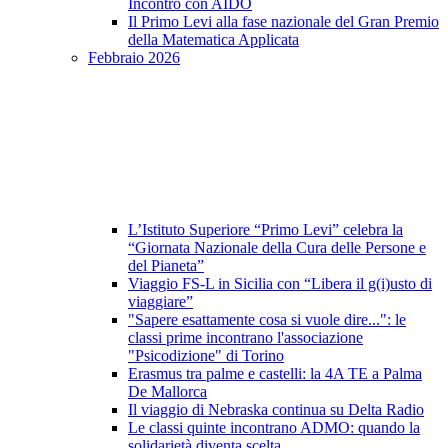
Incontro con AIDO
Il Primo Levi alla fase nazionale del Gran Premio
della Matematica Applicata
Febbraio 2026
L’Istituto Superiore “Primo Levi” celebra la
“Giornata Nazionale della Cura delle Persone e
del Pianeta”
Viaggio FS-L in Sicilia con “Libera il g(i)usto di
viaggiare”
"Sapere esattamente cosa si vuole dire...": le
classi prime incontrano l'associazione
"Psicodizione" di Torino
Erasmus tra palme e castelli: la 4A TE a Palma
De Mallorca
Il viaggio di Nebraska continua su Delta Radio
Le classi quinte incontrano ADMO: quando la
solidarietà diventa scelta