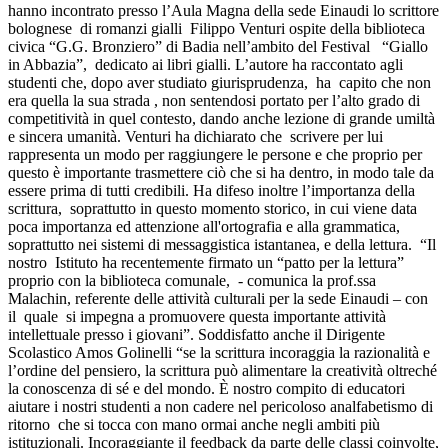
hanno incontrato presso l’Aula Magna della sede Einaudi lo scrittore
bolognese
di romanzi gialli
Filippo Venturi ospite della biblioteca
civica “G.G. Bronziero” di Badia nell’ambito del Festival
“Giallo
in Abbazia”,
dedicato ai libri gialli. L’autore ha raccontato agli
studenti che, dopo aver studiato giurisprudenza,
ha
capito che non
era quella la sua strada , non sentendosi portato per l’alto grado di
competitività in quel contesto, dando anche lezione di grande umiltà
e sincera umanità. Venturi ha dichiarato che
scrivere per lui
rappresenta un modo per raggiungere le persone e che proprio per
questo è importante trasmettere ciò che si ha dentro, in modo tale da
essere prima di tutti credibili. Ha difeso inoltre l’importanza della
scrittura,
soprattutto in questo momento storico, in cui viene data
poca importanza ed attenzione all'ortografia e alla grammatica,
soprattutto nei sistemi di messaggistica istantanea, e della lettura.
“Il
nostro
Istituto ha recentemente firmato un “patto per la lettura”
proprio con la biblioteca comunale,
- comunica la prof.ssa
Malachin, referente delle attività culturali per la sede Einaudi – con
il
quale
si impegna a promuovere questa importante attività
intellettuale presso i giovani”. Soddisfatto anche il Dirigente
Scolastico Amos Golinelli “se la scrittura incoraggia la razionalità e
l’ordine del pensiero, la scrittura può alimentare la creatività oltreché
la conoscenza di sé e del mondo. È nostro compito di educatori
aiutare i nostri studenti a non cadere nel pericoloso analfabetismo di
ritorno
che si tocca con mano ormai anche negli ambiti più
istituzionali. Incoraggiante il feedback da parte delle classi coinvolte,