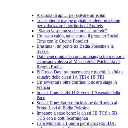
A scuola di api… per salvare un’isola!
Tra sentieri e mappe digitali: studenti in azione
per valorizzare il territorio di Andreis
"Siamo la speranza che non si arrende"
Un pasto caldo, tante storie: il progetto Social
Time con le Cucine Popolari
Erasmus+: un ponte tra Badia Polesine e la
Svezia
Dal manicomio alla cura: un viaggio tra memoria
e consapevolezza al Museo della Psichiatria di
Reggio Emilia
Pi Greco Day: tra matematica e giochi, la sfida a
squadre delle classi 1A TEI e 1B TEI
Un’avventura oltre confine: il nostro stage in
Francia
Social Time: la 4B TCS verso l’Arsenale della
Pace
Social Time: Sport e Inclusione da Rovigo al
Primo Levi di Badia Polesine
Imparare a stare bene: le classi 3B TCS e 5B
TCS con il dott. Scarmignan
Lara Munarin a Londra per il progetto IDA: