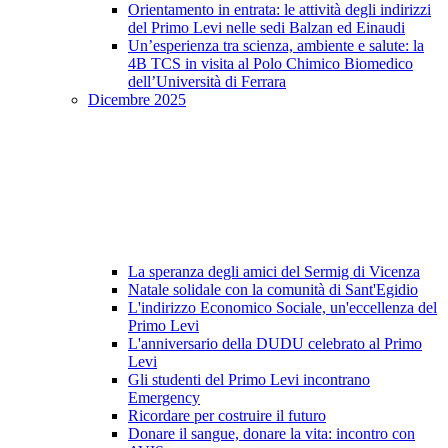
Orientamento in entrata: le attività degli indirizzi
del Primo Levi nelle sedi Balzan ed Einaudi
Un’esperienza tra scienza, ambiente e salute: la
4B TCS in visita al Polo Chimico Biomedico
dell’Università di Ferrara
Dicembre 2025
La speranza degli amici del Sermig di Vicenza
Natale solidale con la comunità di Sant'Egidio
L'indirizzo Economico Sociale, un'eccellenza del
Primo Levi
L'anniversario della DUDU celebrato al Primo
Levi
Gli studenti del Primo Levi incontrano
Emergency
Ricordare per costruire il futuro
Donare il sangue, donare la vita: incontro con