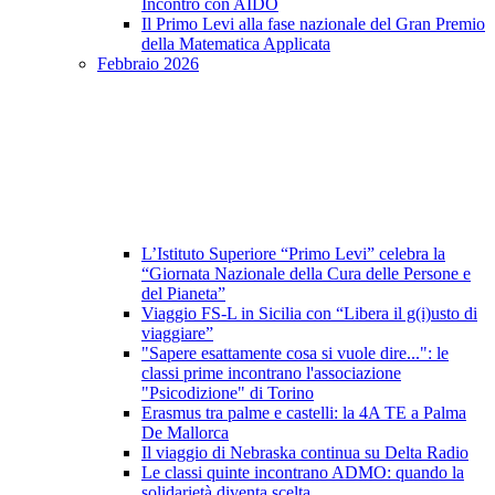
Incontro con AIDO
Il Primo Levi alla fase nazionale del Gran Premio
della Matematica Applicata
Febbraio 2026
L’Istituto Superiore “Primo Levi” celebra la
“Giornata Nazionale della Cura delle Persone e
del Pianeta”
Viaggio FS-L in Sicilia con “Libera il g(i)usto di
viaggiare”
"Sapere esattamente cosa si vuole dire...": le
classi prime incontrano l'associazione
"Psicodizione" di Torino
Erasmus tra palme e castelli: la 4A TE a Palma
De Mallorca
Il viaggio di Nebraska continua su Delta Radio
Le classi quinte incontrano ADMO: quando la
solidarietà diventa scelta