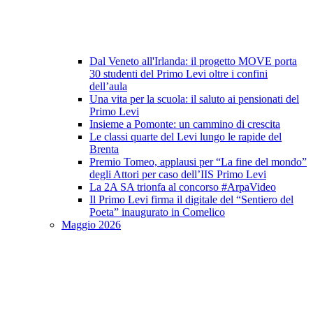
Dal Veneto all'Irlanda: il progetto MOVE porta
30 studenti del Primo Levi oltre i confini
dell’aula
Una vita per la scuola: il saluto ai pensionati del
Primo Levi
Insieme a Pomonte: un cammino di crescita
Le classi quarte del Levi lungo le rapide del
Brenta
Premio Tomeo, applausi per “La fine del mondo”
degli Attori per caso dell’IIS Primo Levi
La 2A SA trionfa al concorso #ArpaVideo
Il Primo Levi firma il digitale del “Sentiero del
Poeta” inaugurato in Comelico
Maggio 2026