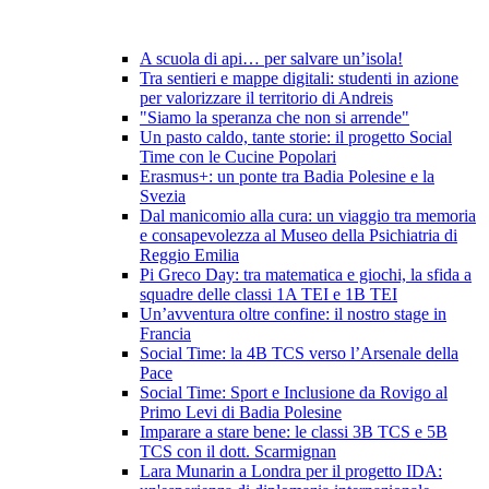
A scuola di api… per salvare un’isola!
Tra sentieri e mappe digitali: studenti in azione
per valorizzare il territorio di Andreis
"Siamo la speranza che non si arrende"
Un pasto caldo, tante storie: il progetto Social
Time con le Cucine Popolari
Erasmus+: un ponte tra Badia Polesine e la
Svezia
Dal manicomio alla cura: un viaggio tra memoria
e consapevolezza al Museo della Psichiatria di
Reggio Emilia
Pi Greco Day: tra matematica e giochi, la sfida a
squadre delle classi 1A TEI e 1B TEI
Un’avventura oltre confine: il nostro stage in
Francia
Social Time: la 4B TCS verso l’Arsenale della
Pace
Social Time: Sport e Inclusione da Rovigo al
Primo Levi di Badia Polesine
Imparare a stare bene: le classi 3B TCS e 5B
TCS con il dott. Scarmignan
Lara Munarin a Londra per il progetto IDA: