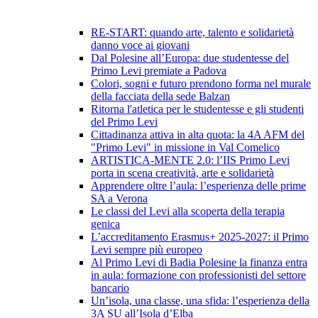
RE-START: quando arte, talento e solidarietà
danno voce ai giovani
Dal Polesine all’Europa: due studentesse del
Primo Levi premiate a Padova
Colori, sogni e futuro prendono forma nel murale
della facciata della sede Balzan
Ritorna l'atletica per le studentesse e gli studenti
del Primo Levi
Cittadinanza attiva in alta quota: la 4A AFM del
"Primo Levi" in missione in Val Comelico
ARTISTICA-MENTE 2.0: l’IIS Primo Levi
porta in scena creatività, arte e solidarietà
Apprendere oltre l’aula: l’esperienza delle prime
SA a Verona
Le classi del Levi alla scoperta della terapia
genica
L’accreditamento Erasmus+ 2025-2027: il Primo
Levi sempre più europeo
Al Primo Levi di Badia Polesine la finanza entra
in aula: formazione con professionisti del settore
bancario
Un’isola, una classe, una sfida: l’esperienza della
3A SU all’Isola d’Elba