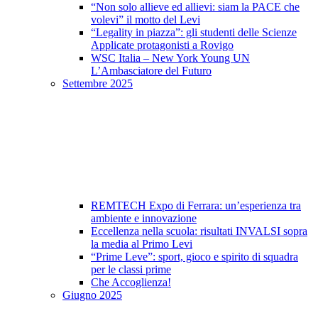
“Non solo allieve ed allievi: siam la PACE che
volevi” il motto del Levi
“Legality in piazza”: gli studenti delle Scienze
Applicate protagonisti a Rovigo
WSC Italia – New York Young UN
L’Ambasciatore del Futuro
Settembre 2025
REMTECH Expo di Ferrara: un’esperienza tra
ambiente e innovazione
Eccellenza nella scuola: risultati INVALSI sopra
la media al Primo Levi
“Prime Leve”: sport, gioco e spirito di squadra
per le classi prime
Che Accoglienza!
Giugno 2025