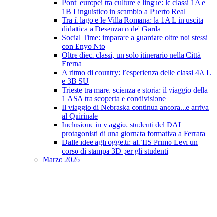
Ponti europei tra culture e lingue: le classi 1A e
1B Linguistico in scambio a Puerto Real
Tra il lago e le Villa Romana: la 1A L in uscita
didattica a Desenzano del Garda
Social Time: imparare a guardare oltre noi stessi
con Enyo Nto
Oltre dieci classi, un solo itinerario nella Città
Eterna
A ritmo di country: l’esperienza delle classi 4A L
e 3B SU
Trieste tra mare, scienza e storia: il viaggio della
1 ASA tra scoperta e condivisione
Il viaggio di Nebraska continua ancora...e arriva
al Quirinale
Inclusione in viaggio: studenti del DAI
protagonisti di una giornata formativa a Ferrara
Dalle idee agli oggetti: all’IIS Primo Levi un
corso di stampa 3D per gli studenti
Marzo 2026