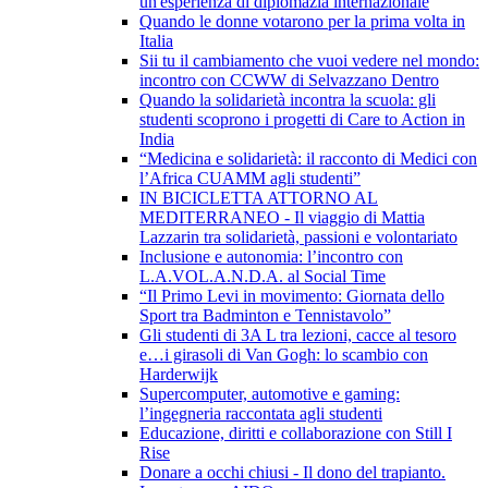
un'esperienza di diplomazia internazionale
Quando le donne votarono per la prima volta in
Italia
Sii tu il cambiamento che vuoi vedere nel mondo:
incontro con CCWW di Selvazzano Dentro
Quando la solidarietà incontra la scuola: gli
studenti scoprono i progetti di Care to Action in
India
“Medicina e solidarietà: il racconto di Medici con
l’Africa CUAMM agli studenti”
IN BICICLETTA ATTORNO AL
MEDITERRANEO - Il viaggio di Mattia
Lazzarin tra solidarietà, passioni e volontariato
Inclusione e autonomia: l’incontro con
L.A.VOL.A.N.D.A. al Social Time
“Il Primo Levi in movimento: Giornata dello
Sport tra Badminton e Tennistavolo”
Gli studenti di 3A L tra lezioni, cacce al tesoro
e…i girasoli di Van Gogh: lo scambio con
Harderwijk
Supercomputer, automotive e gaming:
l’ingegneria raccontata agli studenti
Educazione, diritti e collaborazione con Still I
Rise
Donare a occhi chiusi - Il dono del trapianto.