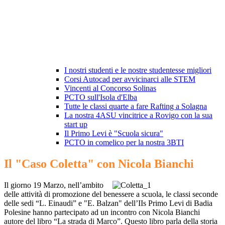
I nostri studenti e le nostre studentesse migliori
Corsi Autocad per avvicinarci alle STEM
Vincenti al Concorso Solinas
PCTO sull'Isola d'Elba
Tutte le classi quarte a fare Rafting a Solagna
La nostra 4ASU vincitrice a Rovigo con la sua
start up
Il Primo Levi è "Scuola sicura"
PCTO in comelico per la nostra 3BTI
Il "Caso Coletta" con Nicola Bianchi
Il giorno 19 Marzo, nell’ambito
delle attività di promozione del benessere a scuola
,
le classi seconde
delle sedi “L. Einaudi” e "E. Balzan" dell’IIs Primo Levi di Badia
Polesine hanno partecipato ad un incontro con Nicola Bianchi
autore del libro “La strada di Marco”. Questo libro parla della storia