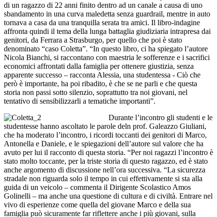
di un ragazzo di 22 anni finito dentro ad un canale a causa di uno
sbandamento in una curva maledetta senza guardrail, mentre in auto
tornava a casa da una tranquilla serata tra amici. Il libro-indagine
affronta quindi il tema della lunga battaglia giudiziaria intrapresa dai
genitori, da Ferrara a Strasburgo, per quello che poi è stato
denominato “caso Coletta”. “In questo libro, ci ha spiegato l’autore
Nicola Bianchi, si raccontano con maestria le sofferenze e i sacrifici
economici affrontati dalla famiglia per ottenere giustizia, senza
apparente successo – racconta Alessia, una studentessa - Ciò che
però è importante, ha poi ribadito, è che se ne parli e che questa
storia non passi sotto silenzio, soprattutto tra noi giovani, nel
tentativo di sensibilizzarli a tematiche importanti”.
Durante l’incontro gli studenti e le
studentesse hanno ascoltato le parole deln prof. Galeazzo Giuliani,
che ha moderato l’incontro, i ricordi toccanti
dei genitori di Marco,
Antonella e Daniele, e le spiegazioni dell’autore sul valore che ha
avuto per lui il racconto di questa storia. “Per noi ragazzi l’incontro è
stato molto toccante, per la triste storia di questo ragazzo, ed è stato
anche argomento di discussione nell’ora successiva. “La sicurezza
stradale non riguarda solo il tempo in cui effettivamente si sta alla
guida di un veicolo – commenta il Dirigente Scolastico Amos
Golinelli – ma anche una questione di cultura e di civiltà. Entrare nel
vivo di esperienze come quella del giovane Marco e della sua
famiglia può sicuramente far riflettere anche i più giovani, sulla