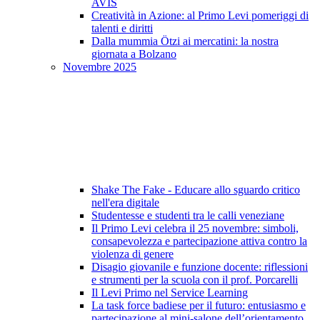
AVIS
Creatività in Azione: al Primo Levi pomeriggi di
talenti e diritti
Dalla mummia Ötzi ai mercatini: la nostra
giornata a Bolzano
Novembre 2025
Shake The Fake - Educare allo sguardo critico
nell'era digitale
Studentesse e studenti tra le calli veneziane
Il Primo Levi celebra il 25 novembre: simboli,
consapevolezza e partecipazione attiva contro la
violenza di genere
Disagio giovanile e funzione docente: riflessioni
e strumenti per la scuola con il prof. Porcarelli
Il Levi Primo nel Service Learning
La task force badiese per il futuro: entusiasmo e
partecipazione al mini-salone dell’orientamento