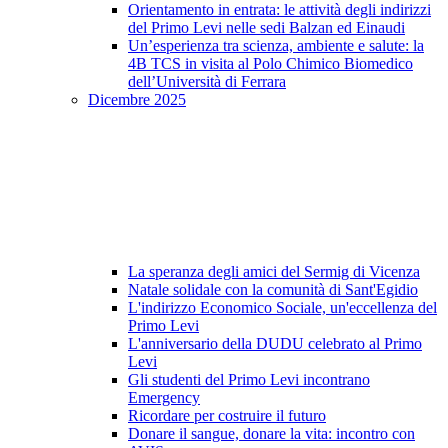
Orientamento in entrata: le attività degli indirizzi
del Primo Levi nelle sedi Balzan ed Einaudi
Un’esperienza tra scienza, ambiente e salute: la
4B TCS in visita al Polo Chimico Biomedico
dell’Università di Ferrara
Dicembre 2025
La speranza degli amici del Sermig di Vicenza
Natale solidale con la comunità di Sant'Egidio
L'indirizzo Economico Sociale, un'eccellenza del
Primo Levi
L'anniversario della DUDU celebrato al Primo
Levi
Gli studenti del Primo Levi incontrano
Emergency
Ricordare per costruire il futuro
Donare il sangue, donare la vita: incontro con