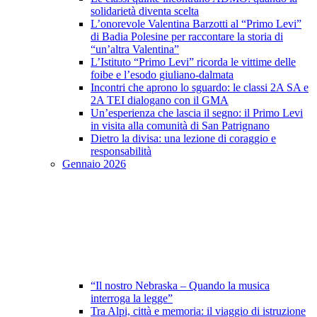
solidarietà diventa scelta
L’onorevole Valentina Barzotti al “Primo Levi”
di Badia Polesine per raccontare la storia di
“un’altra Valentina”
L’Istituto “Primo Levi” ricorda le vittime delle
foibe e l’esodo giuliano-dalmata
Incontri che aprono lo sguardo: le classi 2A SA e
2A TEI dialogano con il GMA
Un’esperienza che lascia il segno: il Primo Levi
in visita alla comunità di San Patrignano
Dietro la divisa: una lezione di coraggio e
responsabilità
Gennaio 2026
“Il nostro Nebraska – Quando la musica
interroga la legge”
Tra Alpi, città e memoria: il viaggio di istruzione