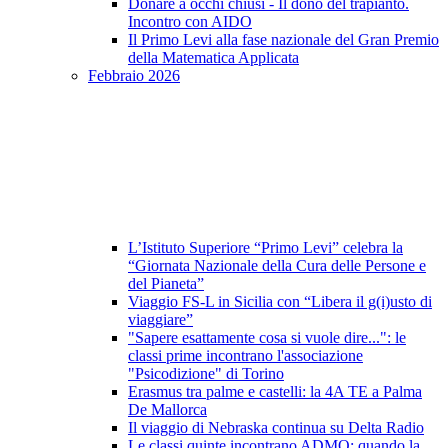
Donare a occhi chiusi - Il dono del trapianto.
Incontro con AIDO
Il Primo Levi alla fase nazionale del Gran Premio
della Matematica Applicata
Febbraio 2026
L’Istituto Superiore “Primo Levi” celebra la
“Giornata Nazionale della Cura delle Persone e
del Pianeta”
Viaggio FS-L in Sicilia con “Libera il g(i)usto di
viaggiare”
"Sapere esattamente cosa si vuole dire...": le
classi prime incontrano l'associazione
"Psicodizione" di Torino
Erasmus tra palme e castelli: la 4A TE a Palma
De Mallorca
Il viaggio di Nebraska continua su Delta Radio
Le classi quinte incontrano ADMO: quando la