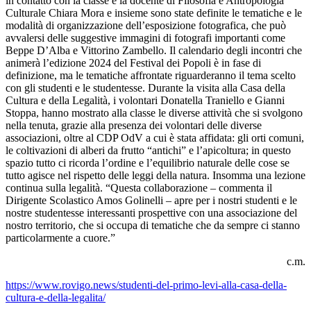
in contatto con la classe e la docente di Filosofia e Antropologia
Culturale Chiara Mora e insieme sono state definite le tematiche e le
modalità di organizzazione dell’esposizione fotografica, che può
avvalersi delle suggestive immagini di fotografi importanti come
Beppe D’Alba e Vittorino Zambello. Il calendario degli incontri che
animerà l’edizione 2024 del Festival dei Popoli è in fase di
definizione, ma le tematiche affrontate riguarderanno il tema scelto
con gli studenti e le studentesse. Durante la visita alla Casa della
Cultura e della Legalità, i volontari Donatella Traniello e Gianni
Stoppa, hanno mostrato alla classe le diverse attività che si svolgono
nella tenuta, grazie alla presenza dei volontari delle diverse
associazioni, oltre al CDP OdV a cui è stata affidata: gli orti comuni,
le coltivazioni di alberi da frutto “antichi” e l’apicoltura; in questo
spazio tutto ci ricorda l’ordine e l’equilibrio naturale delle cose se
tutto agisce nel rispetto delle leggi della natura. Insomma una lezione
continua sulla legalità. “Questa collaborazione – commenta il
Dirigente Scolastico Amos Golinelli – apre per i nostri studenti e le
nostre studentesse interessanti prospettive con una associazione del
nostro territorio, che si occupa di tematiche che da sempre ci stanno
particolarmente a cuore.”
c.m.
https://www.rovigo.news/studenti-del-primo-levi-alla-casa-della-
cultura-e-della-legalita/