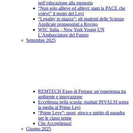
nell’educazione alla memoria
“Non solo allieve ed allievi: siam la PACE che
volevi” il motto del Levi
“Legality in piazza”: gli studenti delle Scienze
Applicate protagonisti a Rovigo
WSC Italia – New York Young UN
L’Ambasciatore del Futuro
Settembre 2025
REMTECH Expo di Ferrara: un’esperienza tra
ambiente e innovazione
Eccellenza nella scuola: risultati INVALSI sopra
la media al Primo Levi
“Prime Leve”: sport, gioco e spirito di squadra
per le classi prime
Che Accoglienza!
Giugno 2025