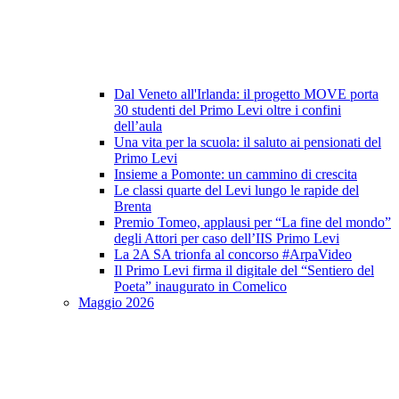
Dal Veneto all'Irlanda: il progetto MOVE porta
30 studenti del Primo Levi oltre i confini
dell’aula
Una vita per la scuola: il saluto ai pensionati del
Primo Levi
Insieme a Pomonte: un cammino di crescita
Le classi quarte del Levi lungo le rapide del
Brenta
Premio Tomeo, applausi per “La fine del mondo”
degli Attori per caso dell’IIS Primo Levi
La 2A SA trionfa al concorso #ArpaVideo
Il Primo Levi firma il digitale del “Sentiero del
Poeta” inaugurato in Comelico
Maggio 2026