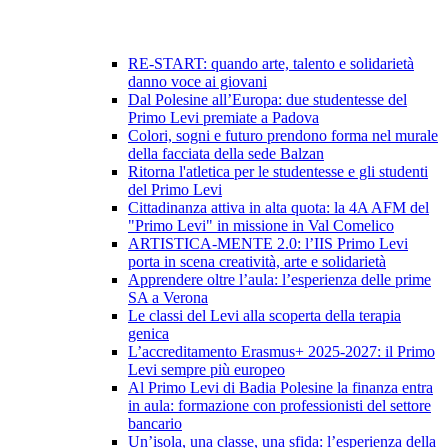
RE-START: quando arte, talento e solidarietà
danno voce ai giovani
Dal Polesine all’Europa: due studentesse del
Primo Levi premiate a Padova
Colori, sogni e futuro prendono forma nel murale
della facciata della sede Balzan
Ritorna l'atletica per le studentesse e gli studenti
del Primo Levi
Cittadinanza attiva in alta quota: la 4A AFM del
"Primo Levi" in missione in Val Comelico
ARTISTICA-MENTE 2.0: l’IIS Primo Levi
porta in scena creatività, arte e solidarietà
Apprendere oltre l’aula: l’esperienza delle prime
SA a Verona
Le classi del Levi alla scoperta della terapia
genica
L’accreditamento Erasmus+ 2025-2027: il Primo
Levi sempre più europeo
Al Primo Levi di Badia Polesine la finanza entra
in aula: formazione con professionisti del settore
bancario
Un’isola, una classe, una sfida: l’esperienza della