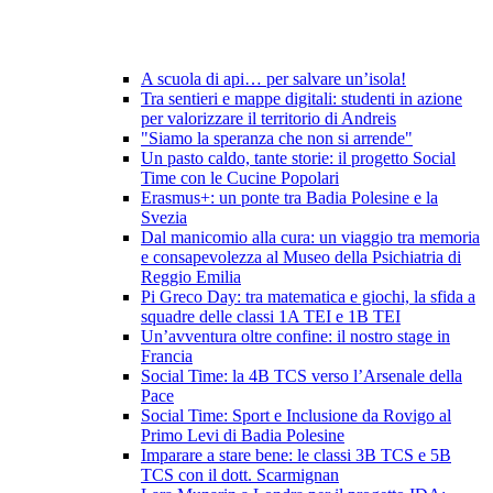
A scuola di api… per salvare un’isola!
Tra sentieri e mappe digitali: studenti in azione
per valorizzare il territorio di Andreis
"Siamo la speranza che non si arrende"
Un pasto caldo, tante storie: il progetto Social
Time con le Cucine Popolari
Erasmus+: un ponte tra Badia Polesine e la
Svezia
Dal manicomio alla cura: un viaggio tra memoria
e consapevolezza al Museo della Psichiatria di
Reggio Emilia
Pi Greco Day: tra matematica e giochi, la sfida a
squadre delle classi 1A TEI e 1B TEI
Un’avventura oltre confine: il nostro stage in
Francia
Social Time: la 4B TCS verso l’Arsenale della
Pace
Social Time: Sport e Inclusione da Rovigo al
Primo Levi di Badia Polesine
Imparare a stare bene: le classi 3B TCS e 5B
TCS con il dott. Scarmignan