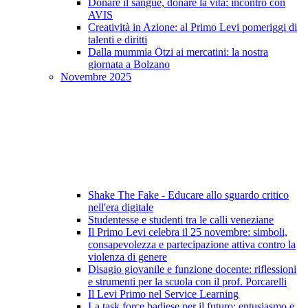
Donare il sangue, donare la vita: incontro con
AVIS
Creatività in Azione: al Primo Levi pomeriggi di
talenti e diritti
Dalla mummia Ötzi ai mercatini: la nostra
giornata a Bolzano
Novembre 2025
Shake The Fake - Educare allo sguardo critico
nell'era digitale
Studentesse e studenti tra le calli veneziane
Il Primo Levi celebra il 25 novembre: simboli,
consapevolezza e partecipazione attiva contro la
violenza di genere
Disagio giovanile e funzione docente: riflessioni
e strumenti per la scuola con il prof. Porcarelli
Il Levi Primo nel Service Learning
La task force badiese per il futuro: entusiasmo e