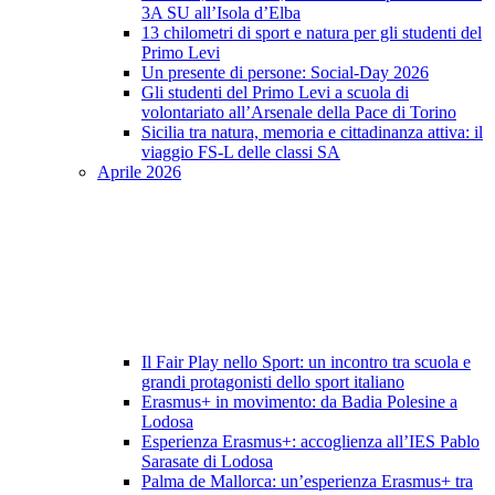
3A SU all’Isola d’Elba
13 chilometri di sport e natura per gli studenti del
Primo Levi
Un presente di persone: Social-Day 2026
Gli studenti del Primo Levi a scuola di
volontariato all’Arsenale della Pace di Torino
Sicilia tra natura, memoria e cittadinanza attiva: il
viaggio FS-L delle classi SA
Aprile 2026
Il Fair Play nello Sport: un incontro tra scuola e
grandi protagonisti dello sport italiano
Erasmus+ in movimento: da Badia Polesine a
Lodosa
Esperienza Erasmus+: accoglienza all’IES Pablo
Sarasate di Lodosa
Palma de Mallorca: un’esperienza Erasmus+ tra