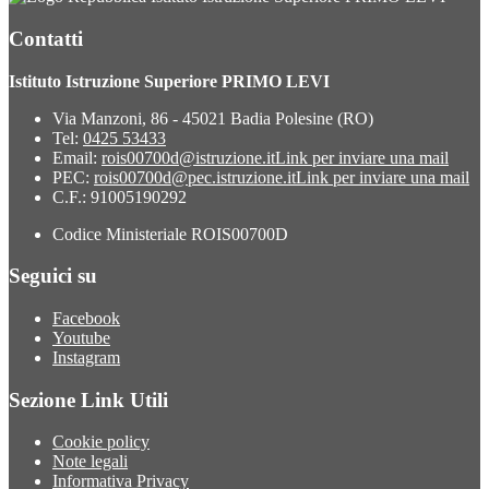
Contatti
Istituto Istruzione Superiore PRIMO LEVI
Via Manzoni, 86 - 45021 Badia Polesine (RO)
Tel:
0425 53433
Email:
rois00700d@istruzione.it
Link per inviare una mail
PEC:
rois00700d@pec.istruzione.it
Link per inviare una mail
C.F.: 91005190292
Codice Ministeriale ROIS00700D
Seguici su
Facebook
Youtube
Instagram
Sezione Link Utili
Cookie policy
Note legali
Informativa Privacy