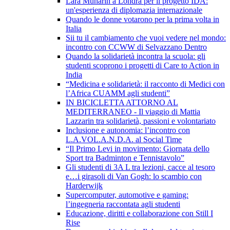
Lara Munarin a Londra per il progetto IDA:
un'esperienza di diplomazia internazionale
Quando le donne votarono per la prima volta in
Italia
Sii tu il cambiamento che vuoi vedere nel mondo:
incontro con CCWW di Selvazzano Dentro
Quando la solidarietà incontra la scuola: gli
studenti scoprono i progetti di Care to Action in
India
“Medicina e solidarietà: il racconto di Medici con
l’Africa CUAMM agli studenti”
IN BICICLETTA ATTORNO AL
MEDITERRANEO - Il viaggio di Mattia
Lazzarin tra solidarietà, passioni e volontariato
Inclusione e autonomia: l’incontro con
L.A.VOL.A.N.D.A. al Social Time
“Il Primo Levi in movimento: Giornata dello
Sport tra Badminton e Tennistavolo”
Gli studenti di 3A L tra lezioni, cacce al tesoro
e…i girasoli di Van Gogh: lo scambio con
Harderwijk
Supercomputer, automotive e gaming:
l’ingegneria raccontata agli studenti
Educazione, diritti e collaborazione con Still I
Rise