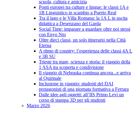
scuola, cultura e amicizia
Ponti europei tra culture e lingue: le classi 1A e
1B Linguistico in scambio a Puerto Real
Tra il lago e le Villa Romana: la 1A L in uscita
didattica a Desenzano del Garda
Social Time: imparare a guardare oltre noi stessi
con Enyo Nto
Oltre dieci classi, un solo itinerario nella Città
Eterna
A ritmo di country: l’esperienza delle classi 4A L
e 3B SU
Trieste tra mare, scienza e storia: il viaggio della
1 ASA tra scoperta e condivisione
Il viaggio di Nebraska continua ancora...e arriva
al Quirinale
Inclusione in viaggio: studenti del DAI
protagonisti di una giornata formativa a Ferrara
Dalle idee agli oggetti: all’IIS Primo Levi un
corso di stampa 3D per gli studenti
Marzo 2026