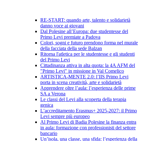
RE-START: quando arte, talento e solidarietà
danno voce ai giovani
Dal Polesine all’Europa: due studentesse del
Primo Levi premiate a Padova
Colori, sogni e futuro prendono forma nel murale
della facciata della sede Balzan
Ritorna l'atletica per le studentesse e gli studenti
del Primo Levi
Cittadinanza attiva in alta quota: la 4A AFM del
"Primo Levi" in missione in Val Comelico
ARTISTICA-MENTE 2.0: l’IIS Primo Levi
porta in scena creatività, arte e solidarietà
Apprendere oltre l’aula: l’esperienza delle prime
SA a Verona
Le classi del Levi alla scoperta della terapia
genica
L’accreditamento Erasmus+ 2025-2027: il Primo
Levi sempre più europeo
Al Primo Levi di Badia Polesine la finanza entra
in aula: formazione con professionisti del settore
bancario
Un’isola, una classe, una sfida: l’esperienza della