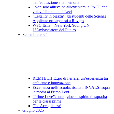
nell’educazione alla memoria
“Non solo allieve ed allievi: siam la PACE che
volevi” il motto del Levi
“Legality in piazza”: gli studenti delle Scienze
Applicate protagonisti a Rovigo
WSC Italia – New York Young UN
L’Ambasciatore del Futuro
Settembre 2025
REMTECH Expo di Ferrara: un’esperienza tra
ambiente e innovazione
Eccellenza nella scuola: risultati INVALSI sopra
la media al Primo Levi
“Prime Leve”: sport, gioco e spirito di squadra
per le classi prime
Che Accoglienza!
Giugno 2025