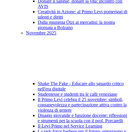
Donare il sangue, donare la vita: incontro con
AVIS
Creatività in Azione: al Primo Levi pomeriggi di
talenti e diritti
Dalla mummia Ötzi ai mercatini: la nostra
giornata a Bolzano
Novembre 2025
Shake The Fake - Educare allo sguardo critico
nell'era digitale
Studentesse e studenti tra le calli veneziane
Il Primo Levi celebra il 25 novembre: simboli,
consapevolezza e partecipazione attiva contro la
violenza di genere
Disagio giovanile e funzione docente: riflessioni
e strumenti per la scuola con il prof. Porcarelli
Il Levi Primo nel Service Learning
La task force badiese per il futuro: entusiasmo e