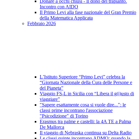
Donare a occhi chiusi - Il dono del trapianto.
Incontro con AIDO
Il Primo Levi alla fase nazionale del Gran Premio
della Matematica Applicata
Febbraio 2026
L’Istituto Superiore “Primo Levi” celebra la
“Giornata Nazionale della Cura delle Persone e
del Pianeta”
Viaggio FS-L in Sicilia con “Libera il g(i)usto di
viaggiare”
"Sapere esattamente cosa si vuole dire...": le
classi prime incontrano l'associazione
"Psicodizione" di Torino
Erasmus tra palme e castelli: la 4A TE a Palma
De Mallorca
Il viaggio di Nebraska continua su Delta Radio
Le classi quinte incontrano ADMO: quando la