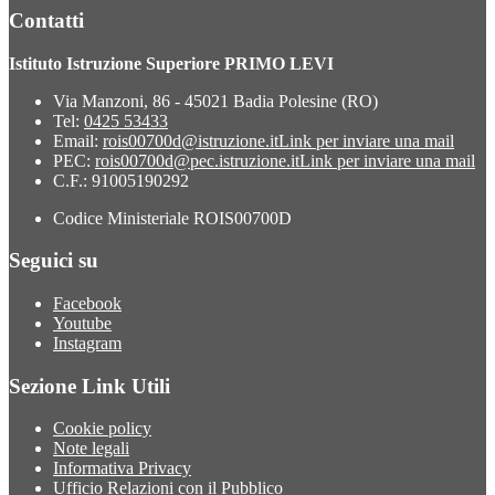
Contatti
Istituto Istruzione Superiore PRIMO LEVI
Via Manzoni, 86 - 45021 Badia Polesine (RO)
Tel:
0425 53433
Email:
rois00700d@istruzione.it
Link per inviare una mail
PEC:
rois00700d@pec.istruzione.it
Link per inviare una mail
C.F.: 91005190292
Codice Ministeriale ROIS00700D
Seguici su
Facebook
Youtube
Instagram
Sezione Link Utili
Cookie policy
Note legali
Informativa Privacy
Ufficio Relazioni con il Pubblico