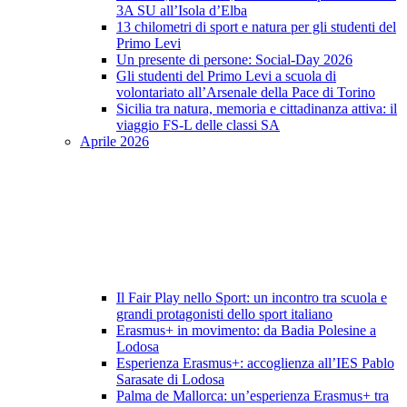
3A SU all’Isola d’Elba
13 chilometri di sport e natura per gli studenti del
Primo Levi
Un presente di persone: Social-Day 2026
Gli studenti del Primo Levi a scuola di
volontariato all’Arsenale della Pace di Torino
Sicilia tra natura, memoria e cittadinanza attiva: il
viaggio FS-L delle classi SA
Aprile 2026
Il Fair Play nello Sport: un incontro tra scuola e
grandi protagonisti dello sport italiano
Erasmus+ in movimento: da Badia Polesine a
Lodosa
Esperienza Erasmus+: accoglienza all’IES Pablo
Sarasate di Lodosa
Palma de Mallorca: un’esperienza Erasmus+ tra