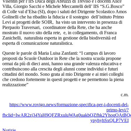
Visentin per l’IIS Duca degli Abruzzi di Treviso e i docenti Alice
Villa, Giorgio Sacchi e Michele Meccantelli dell’
IIS “S.G.Bosco”
di Colle val d’Elsa (SI), dopo i saluti del Dirigente Scolastico Amos
Golinelli che ha ribadito la fiducia e il sostegno
dell’istituto Primo
Levi ai progetti delle SOIR,
ha visto un intervento in presenza di
Pierpaolo Traversari,
coordinatore della Rete, che ha anche
mostrato il nuovo sito della rete,
e, in collegamento, di Franca
Zanichelli,
naturalista esperta in gestione della biodiversità ed
esperta di comunicazione naturalistica.
Queste le parole di Maria Luisa Zanfanti: “I campus di lavoro
proposti da Scuole Outdoor in Rete che la nostra scuola propone
ormai da più di dieci anni, hanno una grande valenza educativa e
contribuiscono alla crescita degli alunni come individui e futuri
cittadini del mondo. Sono grata al mio Dirigente e ai miei colleghi
che credono fortemente in questi progetti e ne permettono la piena
realizzazione”
c.m.
https://www.rovigo.news/formazione-specifica-per-i-docenti-del-
primo-levi/?
fbclid=IwAR2zj34YaH9QFZRxuluWAg0uakbQZfhk2YhoqOAtBQ
ypyhyhSxQLP7VEI
Notizie