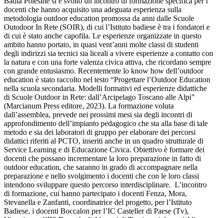
Badia Polesine si è svolto un incontro di formazione specifica per i
docenti che hanno acquisito una adeguata esperienza sulla
metodologia outdoor education promossa da anni dalle Scuole
Outodoor In Rete (SOIR), di cui l’Istituto badiese è tra i fondatori e
di cui è stato anche capofila. Le esperienze organizzate in questo
ambito hanno portato, in quasi vent’anni molte classi di studenti
degli indirizzi sia tecnici sia liceali a vivere esperienze a contatto con
la natura e con una forte valenza civica attiva, che ricordano sempre
con grande entusiasmo. Recentemente lo know how dell’outdoor
education è stato raccolto nel testo “Progettare l’Outdoor Education
nella scuola secondaria. Modelli formativi ed esperienze didattiche
di Scuole Outdoor in Rete: dall’Arcipelago Toscano alle Alpi”
(Marcianum Press editore, 2023). La formazione voluta
dall’assemblea, prevede nei prossimi mesi sia degli incontri di
approfondimento dell’impianto pedagogico che sta alla base di tale
metodo e sia dei laboratori di gruppo per elaborare dei percorsi
didattici riferiti al PCTO, inseriti anche in un quadro strutturale di
Service Learning e di Educazione Civica. Obiettivo è formare dei
docenti che possano incrementare la loro preparazione in fatto di
outdoor education, che saranno in grado di accompagnare nella
preparazione e nello svolgimento i docenti che con le loro classi
intendono sviluppare questo percorso interdisciplinare.
L’incontro
di formazione, cui hanno partecipato i docenti Fenza, Mora,
Stevanella e Zanfanti, coordinatrice del progetto, per l’Istituto
Badiese, i docenti Boccalon per l’IC Casteller di Paese (Tv),