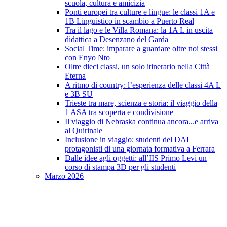
scuola, cultura e amicizia
Ponti europei tra culture e lingue: le classi 1A e
1B Linguistico in scambio a Puerto Real
Tra il lago e le Villa Romana: la 1A L in uscita
didattica a Desenzano del Garda
Social Time: imparare a guardare oltre noi stessi
con Enyo Nto
Oltre dieci classi, un solo itinerario nella Città
Eterna
A ritmo di country: l’esperienza delle classi 4A L
e 3B SU
Trieste tra mare, scienza e storia: il viaggio della
1 ASA tra scoperta e condivisione
Il viaggio di Nebraska continua ancora...e arriva
al Quirinale
Inclusione in viaggio: studenti del DAI
protagonisti di una giornata formativa a Ferrara
Dalle idee agli oggetti: all’IIS Primo Levi un
corso di stampa 3D per gli studenti
Marzo 2026