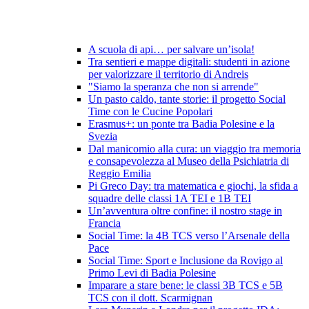
A scuola di api… per salvare un’isola!
Tra sentieri e mappe digitali: studenti in azione
per valorizzare il territorio di Andreis
"Siamo la speranza che non si arrende"
Un pasto caldo, tante storie: il progetto Social
Time con le Cucine Popolari
Erasmus+: un ponte tra Badia Polesine e la
Svezia
Dal manicomio alla cura: un viaggio tra memoria
e consapevolezza al Museo della Psichiatria di
Reggio Emilia
Pi Greco Day: tra matematica e giochi, la sfida a
squadre delle classi 1A TEI e 1B TEI
Un’avventura oltre confine: il nostro stage in
Francia
Social Time: la 4B TCS verso l’Arsenale della
Pace
Social Time: Sport e Inclusione da Rovigo al
Primo Levi di Badia Polesine
Imparare a stare bene: le classi 3B TCS e 5B
TCS con il dott. Scarmignan