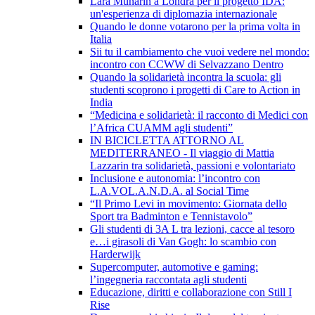
Lara Munarin a Londra per il progetto IDA:
un'esperienza di diplomazia internazionale
Quando le donne votarono per la prima volta in
Italia
Sii tu il cambiamento che vuoi vedere nel mondo:
incontro con CCWW di Selvazzano Dentro
Quando la solidarietà incontra la scuola: gli
studenti scoprono i progetti di Care to Action in
India
“Medicina e solidarietà: il racconto di Medici con
l’Africa CUAMM agli studenti”
IN BICICLETTA ATTORNO AL
MEDITERRANEO - Il viaggio di Mattia
Lazzarin tra solidarietà, passioni e volontariato
Inclusione e autonomia: l’incontro con
L.A.VOL.A.N.D.A. al Social Time
“Il Primo Levi in movimento: Giornata dello
Sport tra Badminton e Tennistavolo”
Gli studenti di 3A L tra lezioni, cacce al tesoro
e…i girasoli di Van Gogh: lo scambio con
Harderwijk
Supercomputer, automotive e gaming:
l’ingegneria raccontata agli studenti
Educazione, diritti e collaborazione con Still I
Rise