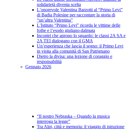
solidarietà diventa scelta
L’onorevole Valentina Barzotti al “Primo Levi”
di Badia Polesine per raccontare la storia di
“un’altra Valentina”
L’Istituto “Primo Levi” ricorda le vittime delle
foibe e l’esodo giuliano-dalmata
Incontri che aprono lo sguardo: le classi 2A SA e
2A TEI dialogano con il GMA
Un’esperienza che lascia il segno: il Primo Levi
in visita alla comunità di San Patrignano
Dietro la divisa: una lezione di coraggio e
responsabilità
Gennaio 2026
“Il nostro Nebraska – Quando la musica
interroga la legge”
Tra Alpi, città e memoria: il viaggio di istruzione