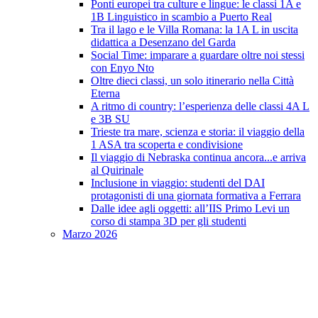
Ponti europei tra culture e lingue: le classi 1A e
1B Linguistico in scambio a Puerto Real
Tra il lago e le Villa Romana: la 1A L in uscita
didattica a Desenzano del Garda
Social Time: imparare a guardare oltre noi stessi
con Enyo Nto
Oltre dieci classi, un solo itinerario nella Città
Eterna
A ritmo di country: l’esperienza delle classi 4A L
e 3B SU
Trieste tra mare, scienza e storia: il viaggio della
1 ASA tra scoperta e condivisione
Il viaggio di Nebraska continua ancora...e arriva
al Quirinale
Inclusione in viaggio: studenti del DAI
protagonisti di una giornata formativa a Ferrara
Dalle idee agli oggetti: all’IIS Primo Levi un
corso di stampa 3D per gli studenti
Marzo 2026