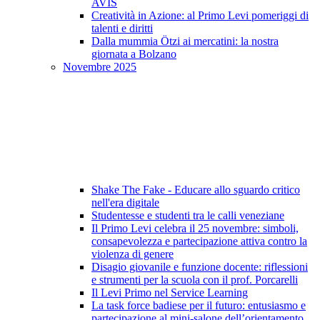
AVIS
Creatività in Azione: al Primo Levi pomeriggi di
talenti e diritti
Dalla mummia Ötzi ai mercatini: la nostra
giornata a Bolzano
Novembre 2025
Shake The Fake - Educare allo sguardo critico
nell'era digitale
Studentesse e studenti tra le calli veneziane
Il Primo Levi celebra il 25 novembre: simboli,
consapevolezza e partecipazione attiva contro la
violenza di genere
Disagio giovanile e funzione docente: riflessioni
e strumenti per la scuola con il prof. Porcarelli
Il Levi Primo nel Service Learning
La task force badiese per il futuro: entusiasmo e
partecipazione al mini-salone dell’orientamento