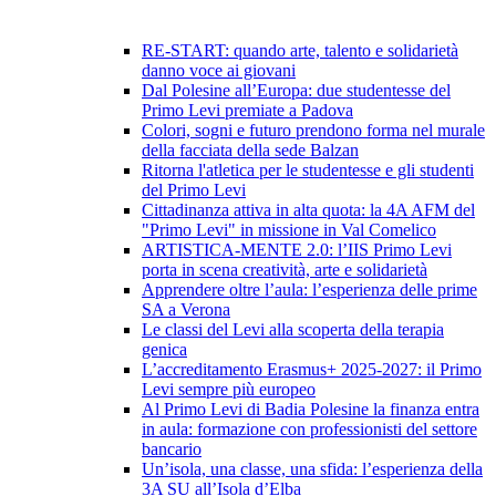
RE-START: quando arte, talento e solidarietà
danno voce ai giovani
Dal Polesine all’Europa: due studentesse del
Primo Levi premiate a Padova
Colori, sogni e futuro prendono forma nel murale
della facciata della sede Balzan
Ritorna l'atletica per le studentesse e gli studenti
del Primo Levi
Cittadinanza attiva in alta quota: la 4A AFM del
"Primo Levi" in missione in Val Comelico
ARTISTICA-MENTE 2.0: l’IIS Primo Levi
porta in scena creatività, arte e solidarietà
Apprendere oltre l’aula: l’esperienza delle prime
SA a Verona
Le classi del Levi alla scoperta della terapia
genica
L’accreditamento Erasmus+ 2025-2027: il Primo
Levi sempre più europeo
Al Primo Levi di Badia Polesine la finanza entra
in aula: formazione con professionisti del settore
bancario
Un’isola, una classe, una sfida: l’esperienza della
3A SU all’Isola d’Elba