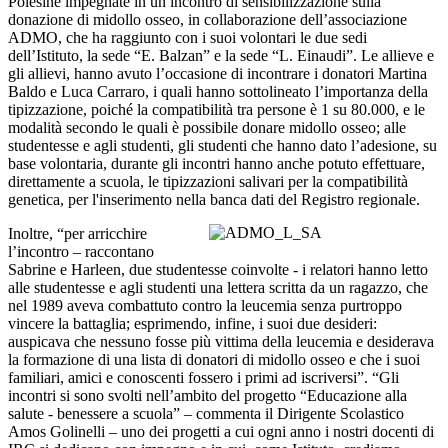
Polesine impegnate in un incontro di sensibilizzazione sulla
donazione di midollo osseo, in collaborazione dell’associazione
ADMO, che ha raggiunto con i suoi volontari le due sedi
dell’Istituto, la sede “E. Balzan” e la sede “L. Einaudi”.
Le allieve e
gli allievi, hanno avuto l’occasione di incontrare i donatori Martina
Baldo e Luca Carraro, i quali hanno sottolineato l’importanza della
tipizzazione, poiché la compatibilità tra persone è 1 su 80.000, e le
modalità secondo le quali è possibile donare midollo osseo; alle
studentesse e agli studenti, gli studenti che hanno dato l’adesione, su
base volontaria, durante gli incontri hanno anche potuto effettuare,
direttamente a scuola, le tipizzazioni salivari per la compatibilità
genetica, per l'inserimento nella banca dati del Registro regionale.
Inoltre, “per arricchire
l’incontro – raccontano
Sabrine e Harleen, due studentesse coinvolte - i relatori hanno letto
alle studentesse e agli studenti una lettera scritta da un ragazzo, che
nel 1989 aveva combattuto contro la leucemia senza purtroppo
vincere la battaglia; esprimendo, infine, i suoi due desideri:
auspicava che nessuno fosse più vittima della leucemia e desiderava
la formazione di una lista di donatori di midollo osseo e che i suoi
familiari, amici e conoscenti fossero i primi ad iscriversi”.
“Gli
incontri si sono svolti nell’ambito del progetto “Educazione alla
salute - benessere a scuola” – commenta il Dirigente Scolastico
Amos Golinelli – uno dei progetti a cui ogni anno i nostri docenti di