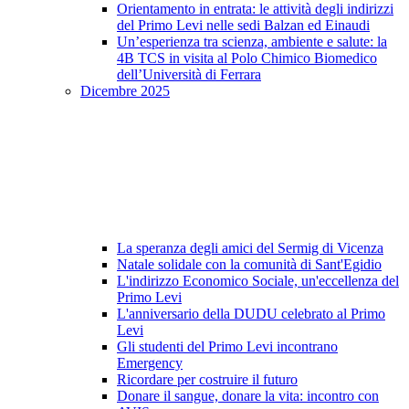
Orientamento in entrata: le attività degli indirizzi
del Primo Levi nelle sedi Balzan ed Einaudi
Un’esperienza tra scienza, ambiente e salute: la
4B TCS in visita al Polo Chimico Biomedico
dell’Università di Ferrara
Dicembre 2025
La speranza degli amici del Sermig di Vicenza
Natale solidale con la comunità di Sant'Egidio
L'indirizzo Economico Sociale, un'eccellenza del
Primo Levi
L'anniversario della DUDU celebrato al Primo
Levi
Gli studenti del Primo Levi incontrano
Emergency
Ricordare per costruire il futuro
Donare il sangue, donare la vita: incontro con