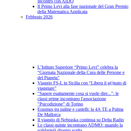
Incontro con AIDO
Il Primo Levi alla fase nazionale del Gran Premio
della Matematica Applicata
Febbraio 2026
L’Istituto Superiore “Primo Levi” celebra la
“Giornata Nazionale della Cura delle Persone e
del Pianeta”
Viaggio FS-L in Sicilia con “Libera il g(i)usto di
viaggiare”
"Sapere esattamente cosa si vuole dire...": le
classi prime incontrano l'associazione
"Psicodizione" di Torino
Erasmus tra palme e castelli: la 4A TE a Palma
De Mallorca
Il viaggio di Nebraska continua su Delta Radio
Le classi quinte incontrano ADMO: quando la
solidarietà diventa scelta