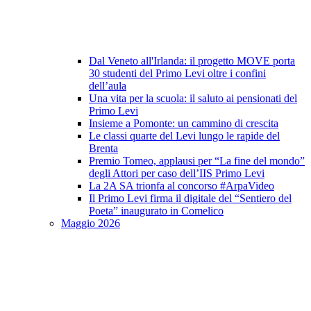
Dal Veneto all'Irlanda: il progetto MOVE porta
30 studenti del Primo Levi oltre i confini
dell’aula
Una vita per la scuola: il saluto ai pensionati del
Primo Levi
Insieme a Pomonte: un cammino di crescita
Le classi quarte del Levi lungo le rapide del
Brenta
Premio Tomeo, applausi per “La fine del mondo”
degli Attori per caso dell’IIS Primo Levi
La 2A SA trionfa al concorso #ArpaVideo
Il Primo Levi firma il digitale del “Sentiero del
Poeta” inaugurato in Comelico
Maggio 2026