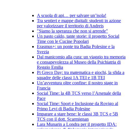
A scuola di api… per salvare un’isola!
Tra sentieri e mappe digitali: studenti in azione
per valorizzare il territorio di Andreis
"Siamo la speranza che non si arrende"
Un pasto caldo, tante storie: il progetto Social
Time con le Cucine Popolari
Erasmus+: un ponte tra Badia Polesine e la
Svezia
Dal manicomio alla cura: un viaggio tra memoria
e consapevolezza al Museo della Psichiatria di
Reggio Emilia
Pi Greco Day: tra matematica e giochi, la sfida a
squadre delle classi 1A TEI e 1B TEI
Un’avventura oltre confine: il nostro stage in
Francia
Social Time: la 4B TCS verso l’Arsenale della
Pace
Social Time: Sport e Inclusione da Rovigo al
Primo Levi di Badia Polesine
Imparare a stare bene: le classi 3B TCS e 5B
TCS con il dott. Scarmignan
Lara Munarin a Londra per il progetto IDA: