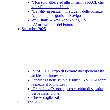
“Non solo allieve ed allievi: siam la PACE che
volevi” il motto del Levi
“Legality in piazza”: gli studenti delle Scienze
Applicate protagonisti a Rovigo
WSC Italia – New York Young UN
L’Ambasciatore del Futuro
Settembre 2025
REMTECH Expo di Ferrara: un’esperienza tra
ambiente e innovazione
Eccellenza nella scuola: risultati INVALSI sopra
la media al Primo Levi
“Prime Leve”: sport, gioco e spirito di squadra
per le classi prime
Che Accoglienza!
Giugno 2025