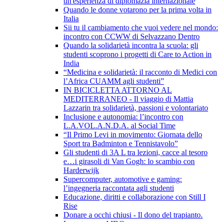
un'esperienza di diplomazia internazionale
Quando le donne votarono per la prima volta in
Italia
Sii tu il cambiamento che vuoi vedere nel mondo:
incontro con CCWW di Selvazzano Dentro
Quando la solidarietà incontra la scuola: gli
studenti scoprono i progetti di Care to Action in
India
“Medicina e solidarietà: il racconto di Medici con
l’Africa CUAMM agli studenti”
IN BICICLETTA ATTORNO AL
MEDITERRANEO - Il viaggio di Mattia
Lazzarin tra solidarietà, passioni e volontariato
Inclusione e autonomia: l’incontro con
L.A.VOL.A.N.D.A. al Social Time
“Il Primo Levi in movimento: Giornata dello
Sport tra Badminton e Tennistavolo”
Gli studenti di 3A L tra lezioni, cacce al tesoro
e…i girasoli di Van Gogh: lo scambio con
Harderwijk
Supercomputer, automotive e gaming:
l’ingegneria raccontata agli studenti
Educazione, diritti e collaborazione con Still I
Rise
Donare a occhi chiusi - Il dono del trapianto.