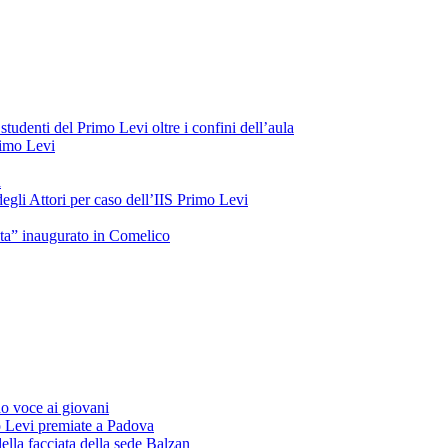
tudenti del Primo Levi oltre i confini dell’aula
Primo Levi
a
gli Attori per caso dell’IIS Primo Levi
oeta” inaugurato in Comelico
o voce ai giovani
o Levi premiate a Padova
ella facciata della sede Balzan