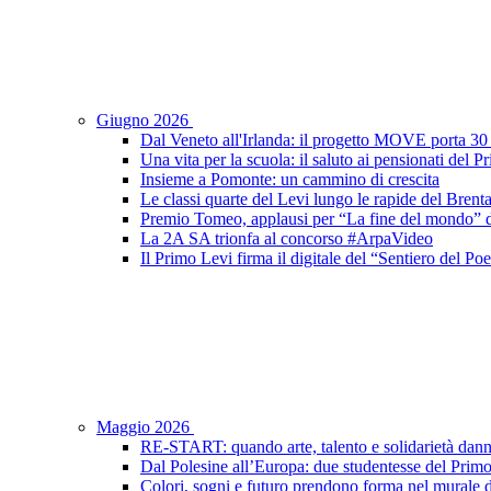
Giugno 2026
Dal Veneto all'Irlanda: il progetto MOVE porta 30 s
Una vita per la scuola: il saluto ai pensionati del 
Insieme a Pomonte: un cammino di crescita
Le classi quarte del Levi lungo le rapide del Brent
Premio Tomeo, applausi per “La fine del mondo” de
La 2A SA trionfa al concorso #ArpaVideo
Il Primo Levi firma il digitale del “Sentiero del P
Maggio 2026
RE-START: quando arte, talento e solidarietà dann
Dal Polesine all’Europa: due studentesse del Prim
Colori, sogni e futuro prendono forma nel murale d