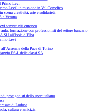
del Primo Levi
"Primo Levi" in missione in Val Comelico
ena creatività, arte e solidarietà
SA a Verona
evi sempre più europeo
 aula: formazione con professionisti del settore bancario
 3A SU all’Isola d’Elba
 Primo Levi
o all’Arsenale della Pace di Torino
 viaggio FS-L delle classi SA
andi protagonisti dello sport italiano
osa
arasate di Lodosa
ola, cultura e amicizia