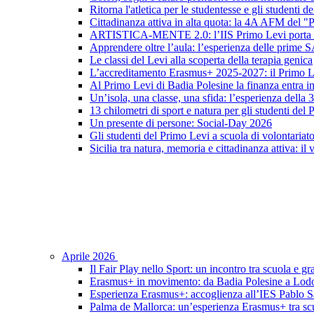
Ritorna l'atletica per le studentesse e gli studenti 
Cittadinanza attiva in alta quota: la 4A AFM del 
ARTISTICA-MENTE 2.0: l’IIS Primo Levi porta in sc
Apprendere oltre l’aula: l’esperienza delle prime 
Le classi del Levi alla scoperta della terapia genica
L’accreditamento Erasmus+ 2025-2027: il Primo L
Al Primo Levi di Badia Polesine la finanza entra in
Un’isola, una classe, una sfida: l’esperienza della
13 chilometri di sport e natura per gli studenti del
Un presente di persone: Social-Day 2026
Gli studenti del Primo Levi a scuola di volontariat
Sicilia tra natura, memoria e cittadinanza attiva: il
Aprile 2026
Il Fair Play nello Sport: un incontro tra scuola e gr
Erasmus+ in movimento: da Badia Polesine a Lod
Esperienza Erasmus+: accoglienza all’IES Pablo S
Palma de Mallorca: un’esperienza Erasmus+ tra scu