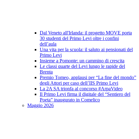
Dal Veneto all'Irlanda: il progetto MOVE porta
30 studenti del Primo Levi oltre i confini
dell’aula
Una vita per la scuola: il saluto ai pensionati del
Primo Levi
Insieme a Pomonte: un cammino di crescita
Le classi quarte del Levi lungo le rapide del
Brenta
Premio Tomeo, applausi per “La fine del mondo”
degli Attori per caso dell’IIS Primo Levi
La 2A SA trionfa al concorso #ArpaVideo
Il Primo Levi firma il digitale del “Sentiero del
Poeta” inaugurato in Comelico
Maggio 2026