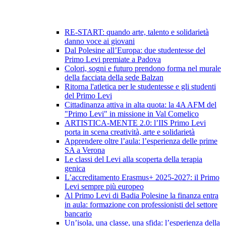
RE-START: quando arte, talento e solidarietà
danno voce ai giovani
Dal Polesine all’Europa: due studentesse del
Primo Levi premiate a Padova
Colori, sogni e futuro prendono forma nel murale
della facciata della sede Balzan
Ritorna l'atletica per le studentesse e gli studenti
del Primo Levi
Cittadinanza attiva in alta quota: la 4A AFM del
"Primo Levi" in missione in Val Comelico
ARTISTICA-MENTE 2.0: l’IIS Primo Levi
porta in scena creatività, arte e solidarietà
Apprendere oltre l’aula: l’esperienza delle prime
SA a Verona
Le classi del Levi alla scoperta della terapia
genica
L’accreditamento Erasmus+ 2025-2027: il Primo
Levi sempre più europeo
Al Primo Levi di Badia Polesine la finanza entra
in aula: formazione con professionisti del settore
bancario
Un’isola, una classe, una sfida: l’esperienza della