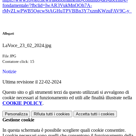
fondamentale/?fbclid=IwAR3VukMnOOh7A-
rMyZLwPWB5OgcwStAGHuTPVBBn3Y7xzmKWzuFAV9C-y_
Allegati
LaVoce_23_02_2024.jpg
File JPG
Contatore click: 15
Notizie
Ultima revisione il 22-02-2024
Questo sito o gli strumenti terzi da questo utilizzati si avvalgono di
cookie necessari al funzionamento ed utili alle finalità illustrate nella
COOKIE POLICY
.
Personalizza
Rifiuta tutti
i cookies
Accetta tutti
i cookies
Gestione cookie
In questa schermata è possibile scegliere quali cookie consentire.
I cookie necessari sono quelli che consentono il funzionamento della