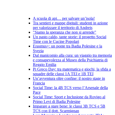
A scuola di api… per salvare un’isola!
Tra sentieri e mappe digitali: studenti in azione
per valorizzare il territorio di Andreis
"Siamo la speranza che non si arrende"
Un pasto caldo, tante storie: il progetto Social
Time con le Cucine Popolari
Erasmus+: un ponte tra Badia Polesine e la
Svezia
Dal manicomio alla cura: un viaggio tra memoria
e consapevolezza al Museo della Psichiatria di
Reggio Emilia
Pi Greco Day: tra matematica e giochi, la sfida a
squadre delle classi 1A TEI e 1B TEI
Un’avventura oltre confine: il nostro stage in
Francia
Social Time: la 4B TCS verso l’Arsenale della
Pace
Social Time: Sport e Inclusione da Rovigo al
Primo Levi di Badia Polesine
Imparare a stare bene: le classi 3B TCS e 5B
TCS con il dott. Scarmignan