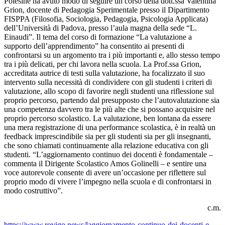
Polesine ha avuto modo di seguire un corso della dott.ssa Valentina
Grion, docente di Pedagogia Sperimentale presso il Dipartimento
FISPPA (Filosofia, Sociologia, Pedagogia, Psicologia Applicata)
dell’Università di Padova, presso l’aula magna della sede “L.
Einaudi”.
Il tema del corso di formazione “La valutazione a
supporto dell’apprendimento” ha consentito ai presenti di
confrontarsi su un argomento tra i più importanti e, allo stesso tempo
tra i più delicati, per chi lavora nella scuola. La Prof.ssa Grion,
accreditata autrice di testi sulla valutazione, ha focalizzato il suo
intervento sulla necessità di condividere con gli studenti i criteri di
valutazione, allo scopo di favorire negli studenti una riflessione sul
proprio percorso, partendo dal presupposto che l’autovalutazione sia
una competenza davvero tra le più alte che si possano acquisire nel
proprio percorso scolastico. La valutazione, ben lontana da essere
una mera registrazione di una performance scolastica, è in realtà un
feedback imprescindibile sia per gli studenti sia per gli insegnanti,
che sono chiamati continuamente alla relazione educativa con gli
studenti.
“L’aggiornamento continuo dei docenti è fondamentale –
commenta il Dirigente Scolastico Amos Golinelli – e sentire una
voce autorevole consente di avere un’occasione per riflettere sul
proprio modo di vivere l’impegno nella scuola e di confrontarsi in
modo costruttivo”.
c.m.
https://www.rovigo.news/laggiornamento-continuo-dei-docenti-e-