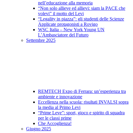
nell’educazione alla memoria
“Non solo allieve ed allievi: siam la PACE che
volevi” il motto del Levi
“Legality in piazza”: gli studenti delle Scienze
Applicate protagonisti a Rovigo
WSC Italia – New York Young UN
L’Ambasciatore del Futuro
Settembre 2025
REMTECH Expo di Ferrara: un’esperienza tra
ambiente e innovazione
Eccellenza nella scuola: risultati INVALSI sopra
la media al Primo Levi
“Prime Leve”: sport, gioco e spirito di squadra
per le classi prime
Che Accoglienza!
Giugno 2025