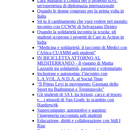
Lara Munarin a Londra per il progetto IDA:
un'esperienza di diplomazia internazionale
Quando le donne votarono per la prima volta in
Italia
Sii tu il cambiamento che vuoi vedere nel mondo:
incontro con CCWW di Selvazzano Dentro
Quando la solidarietà incontra la scuola: gli
studenti scoprono i progetti di Care to Action in
India
“Medicina e solidarietà: il racconto di Medici con
l’Africa CUAMM agli studenti”
IN BICICLETTA ATTORNO AL
MEDITERRANEO - Il viaggio di Mattia
Lazzarin tra solidarietà, passioni e volontariato
Inclusione e autonomia: l’incontro con
L.A.VOL.A.N.D.A. al Social Time
“Il Primo Levi in movimento: Giornata dello
Sport tra Badminton e Tennistavolo”
Gli studenti di 3A L tra lezioni, cacce al tesoro
e…i girasoli di Van Gogh: lo scambio con
Harderwijk
Supercomputer, automotive e gaming:
l’ingegneria raccontata agli studenti
Educazione, diritti e collaborazione con Still I
Rise