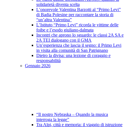
solidarietà diventa scelta
L’onorevole Valentina Barzotti al “Primo Levi”
di Badia Polesine per raccontare la storia di
“un’altra Valentina”
L’Istituto “Primo Levi” ricorda le vittime delle
foibe e l’esodo giuliano-dalmata
Incontri che aprono lo sguardo: le classi 2A SA e
2A TEI dialogano con il GMA
Un’esperienza che lascia il segno: il Primo Levi
in visita alla comunità di San Patrignano
Dietro la divisa: una lezione di coraggio e
responsabilità
Gennaio 2026
“Il nostro Nebraska – Quando la musica
interroga la legge”
Tra Alpi, città e memoria: il viaggio di istruzione