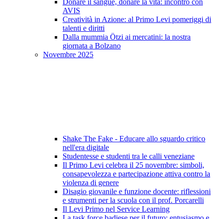
Donare il sangue, donare la vita: incontro con
AVIS
Creatività in Azione: al Primo Levi pomeriggi di
talenti e diritti
Dalla mummia Ötzi ai mercatini: la nostra
giornata a Bolzano
Novembre 2025
Shake The Fake - Educare allo sguardo critico
nell'era digitale
Studentesse e studenti tra le calli veneziane
Il Primo Levi celebra il 25 novembre: simboli,
consapevolezza e partecipazione attiva contro la
violenza di genere
Disagio giovanile e funzione docente: riflessioni
e strumenti per la scuola con il prof. Porcarelli
Il Levi Primo nel Service Learning
La task force badiese per il futuro: entusiasmo e