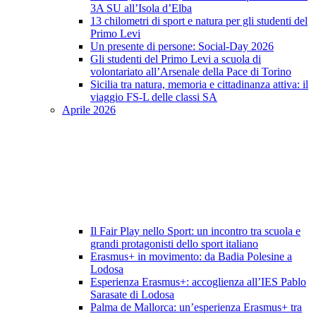
3A SU all’Isola d’Elba
13 chilometri di sport e natura per gli studenti del
Primo Levi
Un presente di persone: Social-Day 2026
Gli studenti del Primo Levi a scuola di
volontariato all’Arsenale della Pace di Torino
Sicilia tra natura, memoria e cittadinanza attiva: il
viaggio FS-L delle classi SA
Aprile 2026
Il Fair Play nello Sport: un incontro tra scuola e
grandi protagonisti dello sport italiano
Erasmus+ in movimento: da Badia Polesine a
Lodosa
Esperienza Erasmus+: accoglienza all’IES Pablo
Sarasate di Lodosa
Palma de Mallorca: un’esperienza Erasmus+ tra