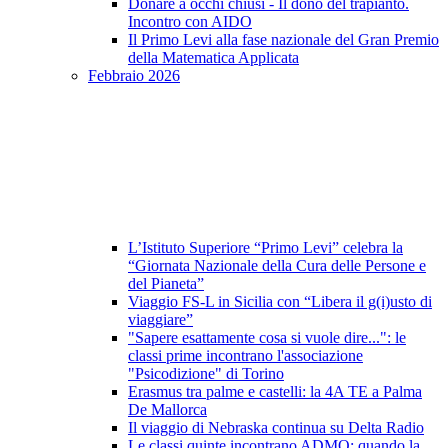
Donare a occhi chiusi - Il dono del trapianto.
Incontro con AIDO
Il Primo Levi alla fase nazionale del Gran Premio
della Matematica Applicata
Febbraio 2026
L’Istituto Superiore “Primo Levi” celebra la
“Giornata Nazionale della Cura delle Persone e
del Pianeta”
Viaggio FS-L in Sicilia con “Libera il g(i)usto di
viaggiare”
"Sapere esattamente cosa si vuole dire...": le
classi prime incontrano l'associazione
"Psicodizione" di Torino
Erasmus tra palme e castelli: la 4A TE a Palma
De Mallorca
Il viaggio di Nebraska continua su Delta Radio
Le classi quinte incontrano ADMO: quando la