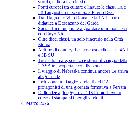
scuola, cultura e amicizia
Ponti europei tra culture e lingue: le classi 1A e
1B Linguistico in scambio a Puerto Real
Tra il lago e le Villa Romana: la 1A L in uscita
didattica a Desenzano del Garda
Social Time: imparare a guardare oltre noi stessi
con Enyo Nto
Oltre dieci classi, un solo itinerario nella Città
Eterna
A ritmo di country: l’esperienza delle classi 4A L
e 3B SU
Trieste tra mare, scienza e storia: il viaggio della
1 ASA tra scoperta e condivisione
Il viaggio di Nebraska continua ancora...e arriva
al Quirinale
Inclusione in viaggio: studenti del DAI
protagonisti di una giornata formativa a Ferrara
Dalle idee agli oggetti: all’IIS Primo Levi un
corso di stampa 3D per gli studenti
Marzo 2026