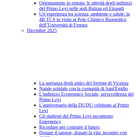
Orientamento in entrata: le attività degli indirizzi
del Primo Levi nelle sedi Balzan ed Einaudi
Un’esperienza tra scienza, ambiente e salute: la
4B TCS in visita al Polo Chimico Biomedico
dell’Università di Ferrara
Dicembre 2025
La speranza degli amici del Sermig di Vicenza
Natale solidale con la comunità di Sant'Egidio
L'indirizzo Economico Sociale, un'eccellenza del
Primo Levi
L'anniversario della DUDU celebrato al Primo
Levi
Gli studenti del Primo Levi incontrano
Emergency
Ricordare per costruire il futuro
Donare il sangue, donare la vita: incontro con