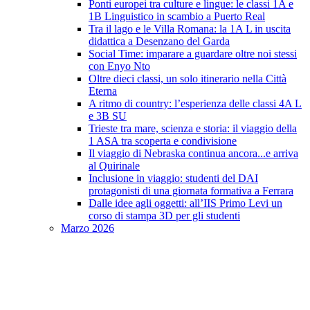
Ponti europei tra culture e lingue: le classi 1A e
1B Linguistico in scambio a Puerto Real
Tra il lago e le Villa Romana: la 1A L in uscita
didattica a Desenzano del Garda
Social Time: imparare a guardare oltre noi stessi
con Enyo Nto
Oltre dieci classi, un solo itinerario nella Città
Eterna
A ritmo di country: l’esperienza delle classi 4A L
e 3B SU
Trieste tra mare, scienza e storia: il viaggio della
1 ASA tra scoperta e condivisione
Il viaggio di Nebraska continua ancora...e arriva
al Quirinale
Inclusione in viaggio: studenti del DAI
protagonisti di una giornata formativa a Ferrara
Dalle idee agli oggetti: all’IIS Primo Levi un
corso di stampa 3D per gli studenti
Marzo 2026