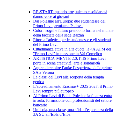
RE-START: quando arte, talento e solidarietà
danno voce ai giovani
Dal Polesine all’Europa: due studentesse del
Primo Levi premiate a Padova
Colori, sogni e futuro prendono forma nel murale
della facciata della sede Balzan
Ritorna l'atletica per le studentesse e gli studenti
del Primo Levi
Cittadinanza attiva in alta quota: la 4A AFM del
"Primo Levi" in missione in Val Comelico
ARTISTICA-MENTE 2.0: l’IIS Primo Levi
porta in scena creatività, arte e solidarietà
Apprendere oltre l’aula: l’esperienza delle prime
SA a Verona
Le classi del Levi alla scoperta della terapia
genica
L’accreditamento Erasmus+ 2025-2027: il Primo
Levi sempre più europeo
Al Primo Levi di Badia Polesine la finanza entra
in aula: formazione con professionisti del settore
bancario
Un’isola, una classe, una sfida: l’esperienza della
3A SU all’Isola d’Elba