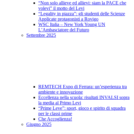
“Non solo allieve ed allievi: siam la PACE che
volevi” il motto del Levi
“Legality in piazza”: gli studenti delle Scienze
Applicate protagonisti a Rovigo
WSC Italia – New York Young UN
L’Ambasciatore del Futuro
Settembre 2025
REMTECH Expo di Ferrara: un’esperienza tra
ambiente e innovazione
Eccellenza nella scuola: risultati INVALSI sopra
la media al Primo Levi
“Prime Leve”: sport, gioco e spirito di squadra
per le classi prime
Che Accoglienza!
Giugno 2025