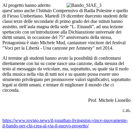
Al progetto hanno aderito
quest’anno anche l’Istituto Comprensivo di Badia Polesine e quello
di Fiesso Umbertiano. Martedì 19 dicembre duecento studenti delle
classi terze delle secondarie di primo grado dei due istituti hanno
assistito, nell’aula magna della sede “L. Einaudi”, ad una lezione
spettacolo con un'introduzione alla Dichiarazione universale dei
diritti umani, in occasione del 75° anniversario della stessa,
Protagonista è stato Michele Mud, cantautore vincitore del festival
"Voci per la Libertà - Una canzone per Amnesty" nel 2014.
Al termine gli studenti hanno avuto la possibilità di confrontarsi
direttamente con lui su come nasce una canzone, dalla stesura del
testo al messaggio da veicolare, ma, soprattutto, su quale sia il ruolo
della musica nella vita di tutti noi e su quanto possa essere uno
strumento privilegiato per promuovere valori significativi, soprattutto
legati ai diritti umani, e tentare di migliorare il mondo che ci
circonda.
Prof. Michele Lionello
c.m.
https://www.rovigo.news/il-jonathan-livingston-vince-nuovamente-
il-bando-per-chi-crea-al-via-il-nuovo-progetto/