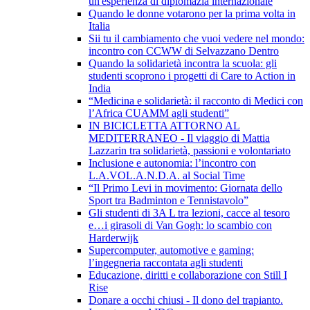
un'esperienza di diplomazia internazionale
Quando le donne votarono per la prima volta in
Italia
Sii tu il cambiamento che vuoi vedere nel mondo:
incontro con CCWW di Selvazzano Dentro
Quando la solidarietà incontra la scuola: gli
studenti scoprono i progetti di Care to Action in
India
“Medicina e solidarietà: il racconto di Medici con
l’Africa CUAMM agli studenti”
IN BICICLETTA ATTORNO AL
MEDITERRANEO - Il viaggio di Mattia
Lazzarin tra solidarietà, passioni e volontariato
Inclusione e autonomia: l’incontro con
L.A.VOL.A.N.D.A. al Social Time
“Il Primo Levi in movimento: Giornata dello
Sport tra Badminton e Tennistavolo”
Gli studenti di 3A L tra lezioni, cacce al tesoro
e…i girasoli di Van Gogh: lo scambio con
Harderwijk
Supercomputer, automotive e gaming:
l’ingegneria raccontata agli studenti
Educazione, diritti e collaborazione con Still I
Rise
Donare a occhi chiusi - Il dono del trapianto.