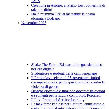
AVIS
Creatività in Azione: al Primo Levi pomeriggi di
talenti e diritti
Dalla mummia Ötzi ai mercatini: la nostra
giornata a Bolzano
Novembre 2025
Shake The Fake - Educare allo sguardo critico
nell'era digitale
Studentesse e studenti tra le calli veneziane
Il Primo Levi celebra il 25 novembre: simboli,
consapevolezza e partecipazione attiva contro la
violenza di genere
Disagio giovanile e funzione docente: riflessioni
e strumenti per la scuola con il prof. Porcarelli
Il Levi Primo nel Service Learning
La task force badiese per il futuro: entusiasmo e
partecipazione al mini-salone dell’orientamento