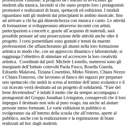
studenti alla musica, facendo sì che siano proprio loro i protagonisti:
promotori e realizzatori di brani, spettacoli ed esibizioni. I moduli
riguardano tutti gli studenti dai principianti in ambito musicale, fino
ad arrivare a chi ha già dimestichezza con musica e canto. Le attività
di formazione si svilupperanno attraverso incontri con artisti,
partecipazioni a concerti e, grazie all’acquisto di materiali, sarà
possibile pensare ad una prosecuzione delle attività anche oltre il
progetto. I corsi pomeridiani sono gratuiti e tenuti da maestri
professionisti che affiancheranno gli alunni nella loro formazione
artistica in modo che, con un approccio dinamico e laboratoriale, si
raggiunga l’obiettivo di stimolare ed accrescere la loro creatività
artistica.
Coordinati dal prof. Michele Lionello, numerosi sono gli
insegnanti dell’Istituto coinvolti Paola Fusco, Rosella Giarola,
Edoardo Malavasi, Tiziana Cosentino, Mirko Nistoro, Chiara Nezzo
e Chiara Franzoso, che lavorano al fianco dei ragazzi per preparare
uno spettacolo che andrà in scena al termine dell’anno scolastico e il
cui ricavato verrà destinato ad un progetto di solidarietà. “Fare del
bene divertendosi” è infatti il motto che da sempre accompagna i
protagonisti del Gruppo Jonathan Livingston, consapevoli che il loro
impegno è destinato non solo al puro svago, ma anche ad aiutare
persone meno fortunate. Le varie esibizioni in pubblico si
svolgeranno sia all’interno della scuola che all’esterno, aperte al
pubblico, anche con la realizzazione e la registrazione di brani
realizzati ad hoc dagli studenti.