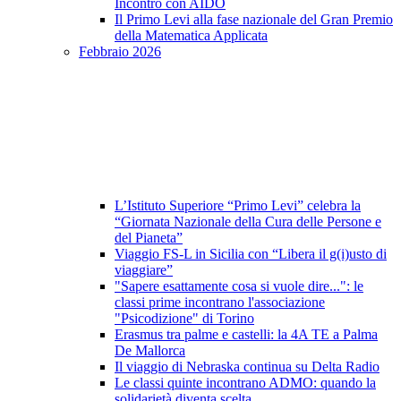
Incontro con AIDO
Il Primo Levi alla fase nazionale del Gran Premio
della Matematica Applicata
Febbraio 2026
L’Istituto Superiore “Primo Levi” celebra la
“Giornata Nazionale della Cura delle Persone e
del Pianeta”
Viaggio FS-L in Sicilia con “Libera il g(i)usto di
viaggiare”
"Sapere esattamente cosa si vuole dire...": le
classi prime incontrano l'associazione
"Psicodizione" di Torino
Erasmus tra palme e castelli: la 4A TE a Palma
De Mallorca
Il viaggio di Nebraska continua su Delta Radio
Le classi quinte incontrano ADMO: quando la
solidarietà diventa scelta