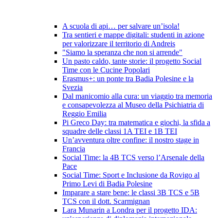
A scuola di api… per salvare un’isola!
Tra sentieri e mappe digitali: studenti in azione
per valorizzare il territorio di Andreis
"Siamo la speranza che non si arrende"
Un pasto caldo, tante storie: il progetto Social
Time con le Cucine Popolari
Erasmus+: un ponte tra Badia Polesine e la
Svezia
Dal manicomio alla cura: un viaggio tra memoria
e consapevolezza al Museo della Psichiatria di
Reggio Emilia
Pi Greco Day: tra matematica e giochi, la sfida a
squadre delle classi 1A TEI e 1B TEI
Un’avventura oltre confine: il nostro stage in
Francia
Social Time: la 4B TCS verso l’Arsenale della
Pace
Social Time: Sport e Inclusione da Rovigo al
Primo Levi di Badia Polesine
Imparare a stare bene: le classi 3B TCS e 5B
TCS con il dott. Scarmignan
Lara Munarin a Londra per il progetto IDA: