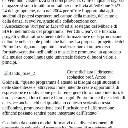
da vent’anni caratterizza la scuola polesana. Oltre cinquanta ragazzi
e ragazze si sono infatti incontrati per dare il via all’edizione 2023-
24 del gruppo che, nato nel 2004 per offrire l’opportunità agli
studenti di potersi esprimere nel campo della musica, del canto e
della danza, si evolve, grazie alla collaborazione con
l’Associazione
Voci per la Libertà
ed al sostegno del Mibac e di
SIAE, nell’ambito del programma “Per Chi Crea”, che finanzia
progetti volti al rafforzamento della formazione e della promozione
culturale nelle scuole pubbliche italiane. La proposta progettuale del
Primo Levi riguarda appunto la realizzazione di un percorso
formativo-creativo nell’ambito musicale e promuove un approccio
alla musica come linguaggio universale foriero di buoni valori e
principi.
Come dichiara il dirigente
scolastico prof. Amos
Golinelli,
“
questo programma è attento ai bisogni degli studenti e
delle studentesse e, attraverso l’arte, intende creare opportunità di
espressione e condivisione per far emergere i loro mondi interiori, le
loro speranze, i loro timori e i loro sogni. Punto forte è il desiderio di
dar voce anche a chi nel quotidiano contesto scolastico resta
nell’ombra, promuovendone così l’inclusione e l’affermazione
affinché possano sentirsi parte integrante dell’Istituto”
.
Costituito da quattro moduli formativi e da diversi momenti di
promozione culturale, il progetto ha l’intento di avvicinare gli