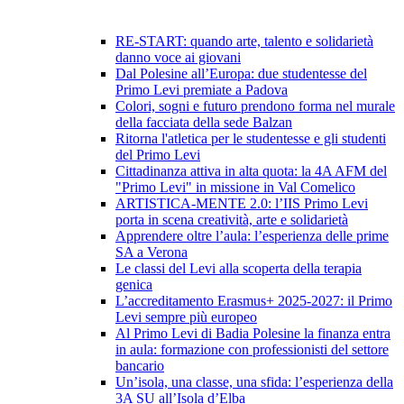
RE-START: quando arte, talento e solidarietà
danno voce ai giovani
Dal Polesine all’Europa: due studentesse del
Primo Levi premiate a Padova
Colori, sogni e futuro prendono forma nel murale
della facciata della sede Balzan
Ritorna l'atletica per le studentesse e gli studenti
del Primo Levi
Cittadinanza attiva in alta quota: la 4A AFM del
"Primo Levi" in missione in Val Comelico
ARTISTICA-MENTE 2.0: l’IIS Primo Levi
porta in scena creatività, arte e solidarietà
Apprendere oltre l’aula: l’esperienza delle prime
SA a Verona
Le classi del Levi alla scoperta della terapia
genica
L’accreditamento Erasmus+ 2025-2027: il Primo
Levi sempre più europeo
Al Primo Levi di Badia Polesine la finanza entra
in aula: formazione con professionisti del settore
bancario
Un’isola, una classe, una sfida: l’esperienza della
3A SU all’Isola d’Elba