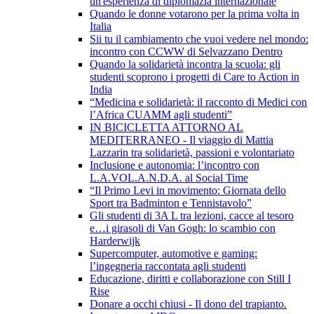
un'esperienza di diplomazia internazionale
Quando le donne votarono per la prima volta in
Italia
Sii tu il cambiamento che vuoi vedere nel mondo:
incontro con CCWW di Selvazzano Dentro
Quando la solidarietà incontra la scuola: gli
studenti scoprono i progetti di Care to Action in
India
“Medicina e solidarietà: il racconto di Medici con
l’Africa CUAMM agli studenti”
IN BICICLETTA ATTORNO AL
MEDITERRANEO - Il viaggio di Mattia
Lazzarin tra solidarietà, passioni e volontariato
Inclusione e autonomia: l’incontro con
L.A.VOL.A.N.D.A. al Social Time
“Il Primo Levi in movimento: Giornata dello
Sport tra Badminton e Tennistavolo”
Gli studenti di 3A L tra lezioni, cacce al tesoro
e…i girasoli di Van Gogh: lo scambio con
Harderwijk
Supercomputer, automotive e gaming:
l’ingegneria raccontata agli studenti
Educazione, diritti e collaborazione con Still I
Rise
Donare a occhi chiusi - Il dono del trapianto.