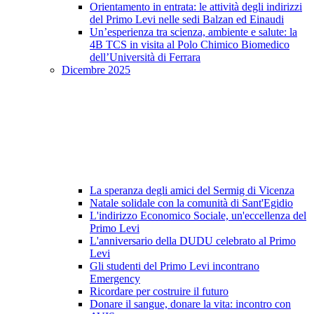
Orientamento in entrata: le attività degli indirizzi
del Primo Levi nelle sedi Balzan ed Einaudi
Un’esperienza tra scienza, ambiente e salute: la
4B TCS in visita al Polo Chimico Biomedico
dell’Università di Ferrara
Dicembre 2025
La speranza degli amici del Sermig di Vicenza
Natale solidale con la comunità di Sant'Egidio
L'indirizzo Economico Sociale, un'eccellenza del
Primo Levi
L'anniversario della DUDU celebrato al Primo
Levi
Gli studenti del Primo Levi incontrano
Emergency
Ricordare per costruire il futuro
Donare il sangue, donare la vita: incontro con