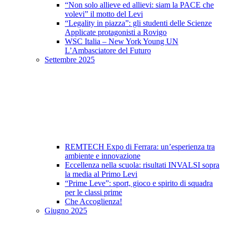
“Non solo allieve ed allievi: siam la PACE che
volevi” il motto del Levi
“Legality in piazza”: gli studenti delle Scienze
Applicate protagonisti a Rovigo
WSC Italia – New York Young UN
L’Ambasciatore del Futuro
Settembre 2025
REMTECH Expo di Ferrara: un’esperienza tra
ambiente e innovazione
Eccellenza nella scuola: risultati INVALSI sopra
la media al Primo Levi
“Prime Leve”: sport, gioco e spirito di squadra
per le classi prime
Che Accoglienza!
Giugno 2025