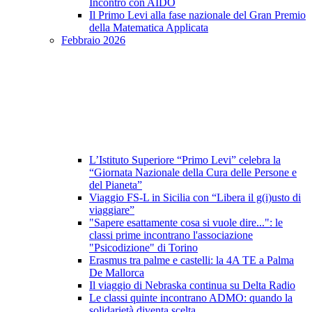
Incontro con AIDO
Il Primo Levi alla fase nazionale del Gran Premio
della Matematica Applicata
Febbraio 2026
L’Istituto Superiore “Primo Levi” celebra la
“Giornata Nazionale della Cura delle Persone e
del Pianeta”
Viaggio FS-L in Sicilia con “Libera il g(i)usto di
viaggiare”
"Sapere esattamente cosa si vuole dire...": le
classi prime incontrano l'associazione
"Psicodizione" di Torino
Erasmus tra palme e castelli: la 4A TE a Palma
De Mallorca
Il viaggio di Nebraska continua su Delta Radio
Le classi quinte incontrano ADMO: quando la
solidarietà diventa scelta