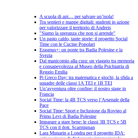
A scuola di api… per salvare un’isola!
Tra sentieri e mappe digitali: studenti in azione
per valorizzare il territorio di Andreis
"Siamo la speranza che non si arrende"
Un pasto caldo, tante storie: il progetto Social
Time con le Cucine Popolari
Erasmus+: un ponte tra Badia Polesine e la
Svezia
Dal manicomio alla cura: un viaggio tra memoria
e consapevolezza al Museo della Psichiatria di
Reggio Emilia
Pi Greco Day: tra matematica e giochi, la sfida a
squadre delle classi 1A TEI e 1B TEI
Un’avventura oltre confine: il nostro stage in
Francia
Social Time: la 4B TCS verso l’Arsenale della
Pace
Social Time: Sport e Inclusione da Rovigo al
Primo Levi di Badia Polesine
Imparare a stare bene: le classi 3B TCS e 5B
TCS con il dott. Scarmignan
Lara Munarin a Londra per il progetto IDA: