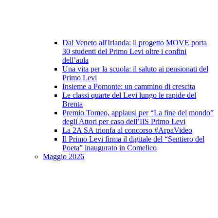
Dal Veneto all'Irlanda: il progetto MOVE porta
30 studenti del Primo Levi oltre i confini
dell’aula
Una vita per la scuola: il saluto ai pensionati del
Primo Levi
Insieme a Pomonte: un cammino di crescita
Le classi quarte del Levi lungo le rapide del
Brenta
Premio Tomeo, applausi per “La fine del mondo”
degli Attori per caso dell’IIS Primo Levi
La 2A SA trionfa al concorso #ArpaVideo
Il Primo Levi firma il digitale del “Sentiero del
Poeta” inaugurato in Comelico
Maggio 2026