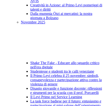
AVIS
Creatività in Azione: al Primo Levi pomeriggi di
talenti e diritti
Dalla mummia Ötzi ai mercatini: la nostra
giornata a Bolzano
Novembre 2025
Shake The Fake - Educare allo sguardo critico
nell'era digitale
Studentesse e studenti tra le calli veneziane
Il Primo Levi celebra il 25 novembre: simboli,
consapevolezza e partecipazione attiva contro la
violenza di genere
Disagio giovanile e funzione docente: riflessioni
e strumenti per la scuola con il prof. Porcarelli
Il Levi Primo nel Service Learning
La task force badiese per il futuro: entusiasmo e
partecipazione al mini-salone dell’orientamento