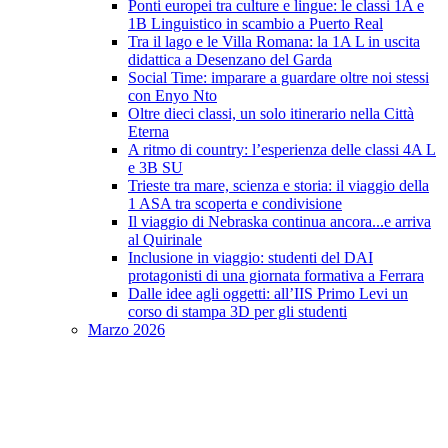
Ponti europei tra culture e lingue: le classi 1A e
1B Linguistico in scambio a Puerto Real
Tra il lago e le Villa Romana: la 1A L in uscita
didattica a Desenzano del Garda
Social Time: imparare a guardare oltre noi stessi
con Enyo Nto
Oltre dieci classi, un solo itinerario nella Città
Eterna
A ritmo di country: l’esperienza delle classi 4A L
e 3B SU
Trieste tra mare, scienza e storia: il viaggio della
1 ASA tra scoperta e condivisione
Il viaggio di Nebraska continua ancora...e arriva
al Quirinale
Inclusione in viaggio: studenti del DAI
protagonisti di una giornata formativa a Ferrara
Dalle idee agli oggetti: all’IIS Primo Levi un
corso di stampa 3D per gli studenti
Marzo 2026