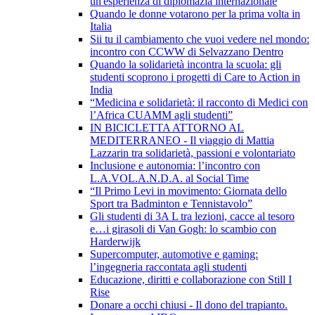
un'esperienza di diplomazia internazionale
Quando le donne votarono per la prima volta in
Italia
Sii tu il cambiamento che vuoi vedere nel mondo:
incontro con CCWW di Selvazzano Dentro
Quando la solidarietà incontra la scuola: gli
studenti scoprono i progetti di Care to Action in
India
“Medicina e solidarietà: il racconto di Medici con
l’Africa CUAMM agli studenti”
IN BICICLETTA ATTORNO AL
MEDITERRANEO - Il viaggio di Mattia
Lazzarin tra solidarietà, passioni e volontariato
Inclusione e autonomia: l’incontro con
L.A.VOL.A.N.D.A. al Social Time
“Il Primo Levi in movimento: Giornata dello
Sport tra Badminton e Tennistavolo”
Gli studenti di 3A L tra lezioni, cacce al tesoro
e…i girasoli di Van Gogh: lo scambio con
Harderwijk
Supercomputer, automotive e gaming:
l’ingegneria raccontata agli studenti
Educazione, diritti e collaborazione con Still I
Rise
Donare a occhi chiusi - Il dono del trapianto.