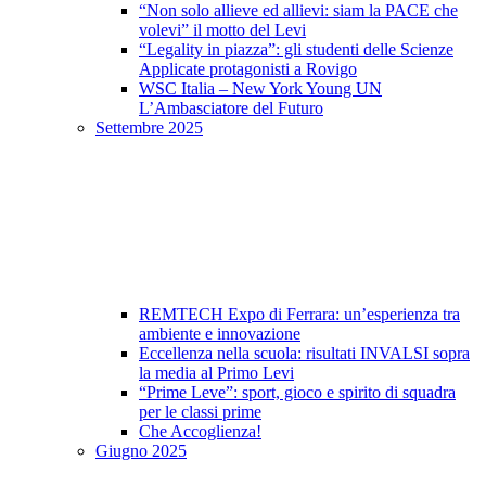
“Non solo allieve ed allievi: siam la PACE che
volevi” il motto del Levi
“Legality in piazza”: gli studenti delle Scienze
Applicate protagonisti a Rovigo
WSC Italia – New York Young UN
L’Ambasciatore del Futuro
Settembre 2025
REMTECH Expo di Ferrara: un’esperienza tra
ambiente e innovazione
Eccellenza nella scuola: risultati INVALSI sopra
la media al Primo Levi
“Prime Leve”: sport, gioco e spirito di squadra
per le classi prime
Che Accoglienza!
Giugno 2025