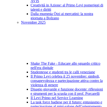
AVIS
Creatività in Azione: al Primo Levi pomeriggi di
talenti e diritti
Dalla mummia Ötzi ai mercatini: la nostra
giornata a Bolzano
Novembre 2025
Shake The Fake - Educare allo sguardo critico
nell'era digitale
Studentesse e studenti tra le calli veneziane
Il Primo Levi celebra il 25 novembre: simboli,
consapevolezza e partecipazione attiva contro la
violenza di genere
Disagio giovanile e funzione docente: riflessioni
e strumenti per la scuola con il prof. Porcarelli
Il Levi Primo nel Service Learning
La task force badiese per il futuro: entusiasmo e
partecipazione al mini-salone dell’orientamento