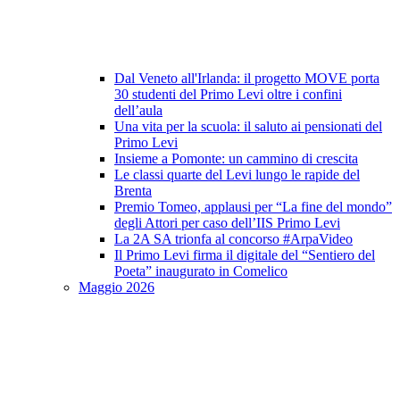
Dal Veneto all'Irlanda: il progetto MOVE porta
30 studenti del Primo Levi oltre i confini
dell’aula
Una vita per la scuola: il saluto ai pensionati del
Primo Levi
Insieme a Pomonte: un cammino di crescita
Le classi quarte del Levi lungo le rapide del
Brenta
Premio Tomeo, applausi per “La fine del mondo”
degli Attori per caso dell’IIS Primo Levi
La 2A SA trionfa al concorso #ArpaVideo
Il Primo Levi firma il digitale del “Sentiero del
Poeta” inaugurato in Comelico
Maggio 2026