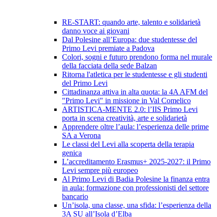
RE-START: quando arte, talento e solidarietà
danno voce ai giovani
Dal Polesine all’Europa: due studentesse del
Primo Levi premiate a Padova
Colori, sogni e futuro prendono forma nel murale
della facciata della sede Balzan
Ritorna l'atletica per le studentesse e gli studenti
del Primo Levi
Cittadinanza attiva in alta quota: la 4A AFM del
"Primo Levi" in missione in Val Comelico
ARTISTICA-MENTE 2.0: l’IIS Primo Levi
porta in scena creatività, arte e solidarietà
Apprendere oltre l’aula: l’esperienza delle prime
SA a Verona
Le classi del Levi alla scoperta della terapia
genica
L’accreditamento Erasmus+ 2025-2027: il Primo
Levi sempre più europeo
Al Primo Levi di Badia Polesine la finanza entra
in aula: formazione con professionisti del settore
bancario
Un’isola, una classe, una sfida: l’esperienza della
3A SU all’Isola d’Elba