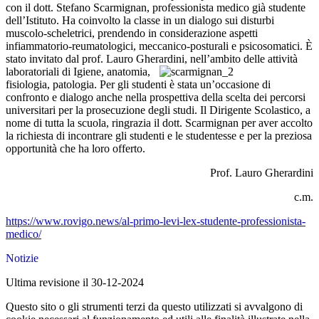
con il dott. Stefano Scarmignan, professionista medico
già
studente
dell’Istituto
. Ha coinvolto la classe in un dialogo sui disturbi
muscolo-scheletrici, prendendo in considerazione aspetti
infiammatorio-reumatologici, meccanico-posturali e psicosomatici.
È
stato invitato dal prof. Lauro Gherardini,
nell’ambito delle attività
laboratoriali di Igiene, anatomia,
fisiologia, patologia. Per gli studenti è stata un’occasione di
confronto e dialogo anche nella prospettiva della scelta dei percorsi
universitari per la prosecuzione degli studi. Il Dirigente Scolastico, a
nome di tutta la scuola, ringrazia il dott. Scarmignan per
aver accolto
la richiesta di incontrare gli studenti e le studentesse
e per la preziosa
opportunità che ha loro offerto.
Prof. Lauro Gherardini
c.m.
https://www.rovigo.news/al-primo-levi-lex-studente-professionista-
medico/
Notizie
Ultima revisione il 30-12-2024
Questo sito o gli strumenti terzi da questo utilizzati si avvalgono di