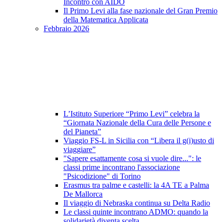
Incontro con AIDO
Il Primo Levi alla fase nazionale del Gran Premio
della Matematica Applicata
Febbraio 2026
L’Istituto Superiore “Primo Levi” celebra la
“Giornata Nazionale della Cura delle Persone e
del Pianeta”
Viaggio FS-L in Sicilia con “Libera il g(i)usto di
viaggiare”
"Sapere esattamente cosa si vuole dire...": le
classi prime incontrano l'associazione
"Psicodizione" di Torino
Erasmus tra palme e castelli: la 4A TE a Palma
De Mallorca
Il viaggio di Nebraska continua su Delta Radio
Le classi quinte incontrano ADMO: quando la
solidarietà diventa scelta