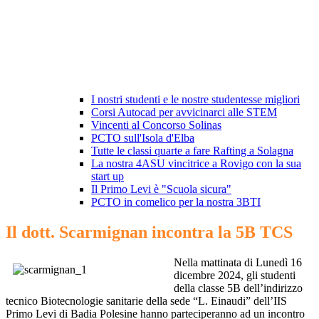
I nostri studenti e le nostre studentesse migliori
Corsi Autocad per avvicinarci alle STEM
Vincenti al Concorso Solinas
PCTO sull'Isola d'Elba
Tutte le classi quarte a fare Rafting a Solagna
La nostra 4ASU vincitrice a Rovigo con la sua
start up
Il Primo Levi è "Scuola sicura"
PCTO in comelico per la nostra 3BTI
Il dott. Scarmignan incontra la 5B TCS
Nella mattinata di Lunedì 16
dicembre 2024, gli studenti
della classe 5B dell’indirizzo
tecnico Biotecnologie sanitarie della sede “L. Einaudi” dell’IIS
Primo Levi di Badia Polesine hanno parteciperanno ad un incontro