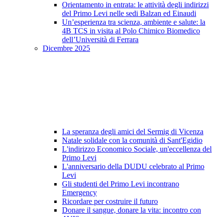
Orientamento in entrata: le attività degli indirizzi
del Primo Levi nelle sedi Balzan ed Einaudi
Un’esperienza tra scienza, ambiente e salute: la
4B TCS in visita al Polo Chimico Biomedico
dell’Università di Ferrara
Dicembre 2025
La speranza degli amici del Sermig di Vicenza
Natale solidale con la comunità di Sant'Egidio
L'indirizzo Economico Sociale, un'eccellenza del
Primo Levi
L'anniversario della DUDU celebrato al Primo
Levi
Gli studenti del Primo Levi incontrano
Emergency
Ricordare per costruire il futuro
Donare il sangue, donare la vita: incontro con