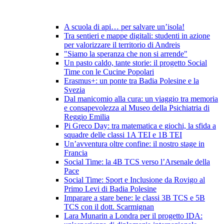
A scuola di api… per salvare un’isola!
Tra sentieri e mappe digitali: studenti in azione
per valorizzare il territorio di Andreis
"Siamo la speranza che non si arrende"
Un pasto caldo, tante storie: il progetto Social
Time con le Cucine Popolari
Erasmus+: un ponte tra Badia Polesine e la
Svezia
Dal manicomio alla cura: un viaggio tra memoria
e consapevolezza al Museo della Psichiatria di
Reggio Emilia
Pi Greco Day: tra matematica e giochi, la sfida a
squadre delle classi 1A TEI e 1B TEI
Un’avventura oltre confine: il nostro stage in
Francia
Social Time: la 4B TCS verso l’Arsenale della
Pace
Social Time: Sport e Inclusione da Rovigo al
Primo Levi di Badia Polesine
Imparare a stare bene: le classi 3B TCS e 5B
TCS con il dott. Scarmignan
Lara Munarin a Londra per il progetto IDA: