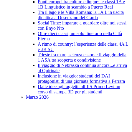
Ponti europei tra culture e lingue: le classi 1A e
1B Linguistico in scambio a Puerto Real
Tra il lago e le Villa Romana: la 1A L in uscita
didattica a Desenzano del Garda
Social Time: imparare a guardare oltre noi stessi
con Enyo Nto
Oltre dieci classi, un solo itinerario nella Città
Eterna
A ritmo di country: l’esperienza delle classi 4A L
e 3B SU
Trieste tra mare, scienza e storia: il viaggio della
1 ASA tra scoperta e condivisione
Il viaggio di Nebraska continua ancora...e arriva
al Quirinale
Inclusione in viaggio: studenti del DAI
protagonisti di una giornata formativa a Ferrara
Dalle idee agli oggetti: all’IIS Primo Levi un
corso di stampa 3D per gli studenti
Marzo 2026