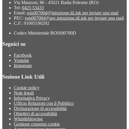
Via Manzoni, 86 - 45021 Badia Polesine (RO)
Tel:
0425 53433
Email:
rois00700d@istruzione.it
Link per inviare una mail
PEC:
rois00700d@pec.istruzione.it
Link per inviare una mail
C.F.: 91005190292
Codice Ministeriale ROIS00700D
Seguici su
Facebook
Youtube
Instagram
Sezione Link Utili
Cookie policy
Note legali
Informativa Privacy
Ufficio Relazioni con il Pubblico
Dichiarazione di accessibilità
Obiettivi di accessibilità
Whistleblowing
Gestione consensi cookie