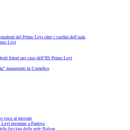
tudenti del Primo Levi oltre i confini dell’aula
Primo Levi
a
gli Attori per caso dell’IIS Primo Levi
oeta” inaugurato in Comelico
o voce ai giovani
o Levi premiate a Padova
ella facciata della sede Balzan