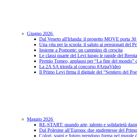
Giugno 2026
Dal Veneto all'Irlanda: il progetto MOVE porta 30 s
Una vita per la scuola: il saluto ai pensionati del 
Insieme a Pomonte: un cammino di crescita
Le classi quarte del Levi lungo le rapide del Brent
Premio Tomeo, applausi per “La fine del mondo” de
La 2A SA trionfa al concorso #ArpaVideo
Il Primo Levi firma il digitale del “Sentiero del P
Maggio 2026
RE-START: quando arte, talento e solidarietà dann
Dal Polesine all’Europa: due studentesse del Prim
Colori, sogni e futuro prendono forma nel murale d