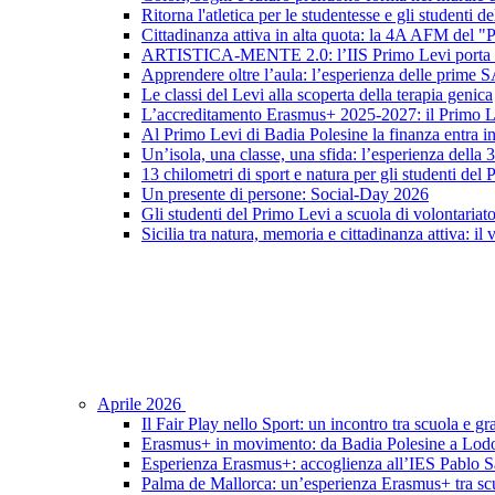
Ritorna l'atletica per le studentesse e gli studenti 
Cittadinanza attiva in alta quota: la 4A AFM del 
ARTISTICA-MENTE 2.0: l’IIS Primo Levi porta in sc
Apprendere oltre l’aula: l’esperienza delle prime 
Le classi del Levi alla scoperta della terapia genica
L’accreditamento Erasmus+ 2025-2027: il Primo L
Al Primo Levi di Badia Polesine la finanza entra in
Un’isola, una classe, una sfida: l’esperienza della
13 chilometri di sport e natura per gli studenti del
Un presente di persone: Social-Day 2026
Gli studenti del Primo Levi a scuola di volontariat
Sicilia tra natura, memoria e cittadinanza attiva: il
Aprile 2026
Il Fair Play nello Sport: un incontro tra scuola e gr
Erasmus+ in movimento: da Badia Polesine a Lod
Esperienza Erasmus+: accoglienza all’IES Pablo S
Palma de Mallorca: un’esperienza Erasmus+ tra scu