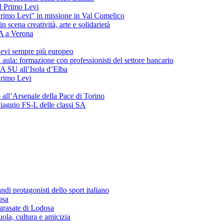
del Primo Levi
"Primo Levi" in missione in Val Comelico
ena creatività, arte e solidarietà
SA a Verona
evi sempre più europeo
 aula: formazione con professionisti del settore bancario
 3A SU all’Isola d’Elba
 Primo Levi
o all’Arsenale della Pace di Torino
 viaggio FS-L delle classi SA
andi protagonisti dello sport italiano
osa
arasate di Lodosa
ola, cultura e amicizia