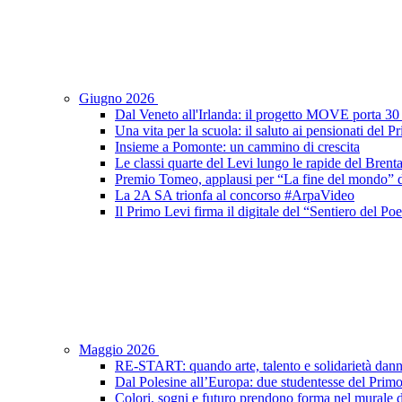
Giugno 2026
Dal Veneto all'Irlanda: il progetto MOVE porta 30 s
Una vita per la scuola: il saluto ai pensionati del 
Insieme a Pomonte: un cammino di crescita
Le classi quarte del Levi lungo le rapide del Brent
Premio Tomeo, applausi per “La fine del mondo” de
La 2A SA trionfa al concorso #ArpaVideo
Il Primo Levi firma il digitale del “Sentiero del P
Maggio 2026
RE-START: quando arte, talento e solidarietà dann
Dal Polesine all’Europa: due studentesse del Prim
Colori, sogni e futuro prendono forma nel murale d