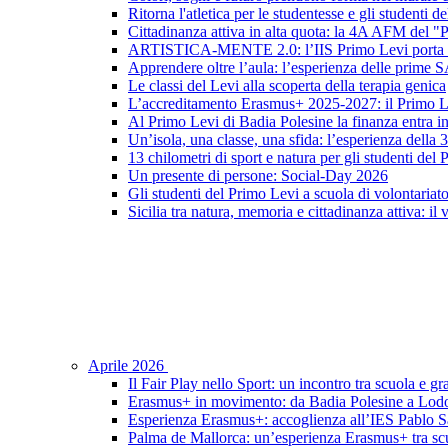
Ritorna l'atletica per le studentesse e gli studenti 
Cittadinanza attiva in alta quota: la 4A AFM del 
ARTISTICA-MENTE 2.0: l’IIS Primo Levi porta in sc
Apprendere oltre l’aula: l’esperienza delle prime 
Le classi del Levi alla scoperta della terapia genica
L’accreditamento Erasmus+ 2025-2027: il Primo L
Al Primo Levi di Badia Polesine la finanza entra in
Un’isola, una classe, una sfida: l’esperienza della
13 chilometri di sport e natura per gli studenti del
Un presente di persone: Social-Day 2026
Gli studenti del Primo Levi a scuola di volontariat
Sicilia tra natura, memoria e cittadinanza attiva: il
Aprile 2026
Il Fair Play nello Sport: un incontro tra scuola e gr
Erasmus+ in movimento: da Badia Polesine a Lod
Esperienza Erasmus+: accoglienza all’IES Pablo S
Palma de Mallorca: un’esperienza Erasmus+ tra scu