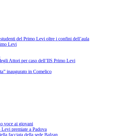
tudenti del Primo Levi oltre i confini dell’aula
Primo Levi
a
gli Attori per caso dell’IIS Primo Levi
oeta” inaugurato in Comelico
o voce ai giovani
o Levi premiate a Padova
ella facciata della sede Balzan