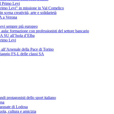
del Primo Levi
"Primo Levi" in missione in Val Comelico
ena creatività, arte e solidarietà
SA a Verona
evi sempre più europeo
 aula: formazione con professionisti del settore bancario
 3A SU all’Isola d’Elba
 Primo Levi
o all’Arsenale della Pace di Torino
 viaggio FS-L delle classi SA
andi protagonisti dello sport italiano
osa
arasate di Lodosa
ola, cultura e amicizia