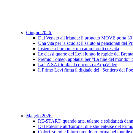
Giugno 2026
Dal Veneto all'Irlanda: il progetto MOVE porta 30 s
Una vita per la scuola: il saluto ai pensionati del 
Insieme a Pomonte: un cammino di crescita
Le classi quarte del Levi lungo le rapide del Brent
Premio Tomeo, applausi per “La fine del mondo” de
La 2A SA trionfa al concorso #ArpaVideo
Il Primo Levi firma il digitale del “Sentiero del P
Maggio 2026
RE-START: quando arte, talento e solidarietà dann
Dal Polesine all’Europa: due studentesse del Prim
Colori, sogni e futuro prendono forma nel murale d