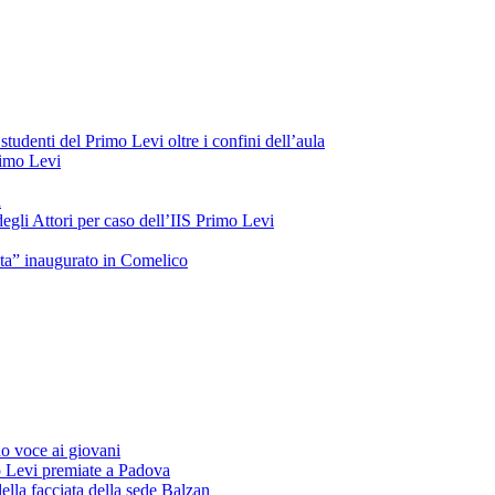
tudenti del Primo Levi oltre i confini dell’aula
Primo Levi
a
gli Attori per caso dell’IIS Primo Levi
oeta” inaugurato in Comelico
o voce ai giovani
o Levi premiate a Padova
ella facciata della sede Balzan