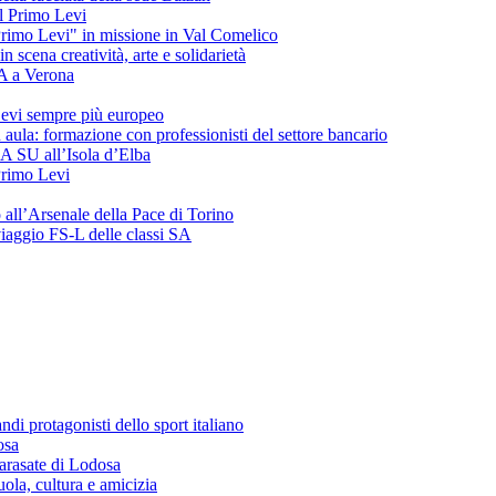
del Primo Levi
"Primo Levi" in missione in Val Comelico
ena creatività, arte e solidarietà
SA a Verona
evi sempre più europeo
 aula: formazione con professionisti del settore bancario
 3A SU all’Isola d’Elba
 Primo Levi
o all’Arsenale della Pace di Torino
 viaggio FS-L delle classi SA
andi protagonisti dello sport italiano
osa
arasate di Lodosa
ola, cultura e amicizia