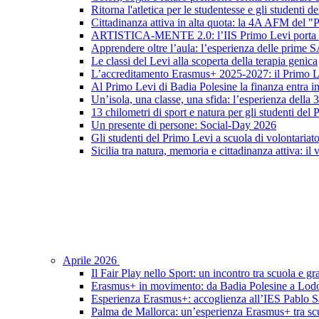
Ritorna l'atletica per le studentesse e gli studenti 
Cittadinanza attiva in alta quota: la 4A AFM del 
ARTISTICA-MENTE 2.0: l’IIS Primo Levi porta in sc
Apprendere oltre l’aula: l’esperienza delle prime 
Le classi del Levi alla scoperta della terapia genica
L’accreditamento Erasmus+ 2025-2027: il Primo L
Al Primo Levi di Badia Polesine la finanza entra in
Un’isola, una classe, una sfida: l’esperienza della
13 chilometri di sport e natura per gli studenti del
Un presente di persone: Social-Day 2026
Gli studenti del Primo Levi a scuola di volontariat
Sicilia tra natura, memoria e cittadinanza attiva: il
Aprile 2026
Il Fair Play nello Sport: un incontro tra scuola e gr
Erasmus+ in movimento: da Badia Polesine a Lod
Esperienza Erasmus+: accoglienza all’IES Pablo S
Palma de Mallorca: un’esperienza Erasmus+ tra scu