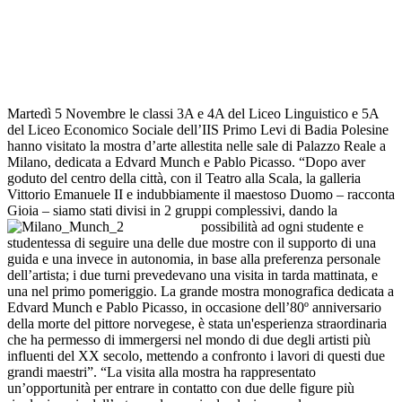
Martedì 5 Novembre le classi 3A e 4A del Liceo Linguistico e 5A
del Liceo Economico Sociale dell’IIS Primo Levi di Badia Polesine
hanno visitato la mostra d’arte allestita nelle sale di Palazzo Reale a
Milano, dedicata a Edvard Munch e Pablo Picasso. “Dopo aver
goduto del centro della città, con il Teatro alla Scala, la galleria
Vittorio Emanuele II e indubbiamente il maestoso Duomo – racconta
Gioia – siamo stati divisi in 2 gruppi complessivi, dando la
possibilità
ad ogni studente e
studentessa di seguire una delle due mostre con il supporto di una
guida e una invece in autonomia, in base alla preferenza personale
dell’artista; i due turni prevedevano una visita in tarda mattinata, e
una nel primo pomeriggio. La grande mostra monografica dedicata a
Edvard Munch e Pablo Picasso, in occasione dell’80º anniversario
della morte del pittore norvegese, è stata un'esperienza straordinaria
che ha permesso di immergersi nel mondo di due degli artisti più
influenti del XX secolo, mettendo a confronto i lavori di questi due
grandi maestri”.
“La visita alla mostra ha rappresentato
un
’
opportunità per entrare in contatto con due delle figure più