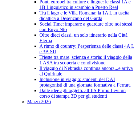
Ponti europei tra culture e lingue: le classi 1A e
1B Linguistico in scambio a Puerto Real
Tra il lago e le Villa Romana: la 1A L in uscita
didattica a Desenzano del Garda
Social Time: imparare a guardare oltre noi stessi
con Enyo Nto
Oltre dieci classi, un solo itinerario nella Città
Eterna
A ritmo di country: l’esperienza delle classi 4A L
e 3B SU
Trieste tra mare, scienza e storia: il viaggio della
1 ASA tra scoperta e condivisione
Il viaggio di Nebraska continua ancora...e arriva
al Quirinale
Inclusione in viaggio: studenti del DAI
protagonisti di una giornata formativa a Ferrara
Dalle idee agli oggetti: all’IIS Primo Levi un
corso di stampa 3D per gli studenti
Marzo 2026