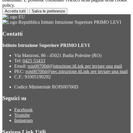
policy.
Accetta tutti
Salva le preferenze
Istituto Istruzione Superiore PRIMO LEVI
Contatti
Istituto Istruzione Superiore PRIMO LEVI
Via Manzoni, 86 - 45021 Badia Polesine (RO)
Tel:
0425 53433
Email:
rois00700d@istruzione.it
Link per inviare una mail
PEC:
rois00700d@pec.istruzione.it
Link per inviare una mail
C.F.: 91005190292
Codice Ministeriale ROIS00700D
Seguici su
Facebook
Youtube
Instagram
Sezione Link Utili