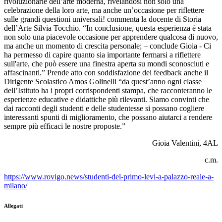
rivoluzionarie dell
’
arte moderna, rivelandosi non solo una
celebrazione della loro arte, ma anche un
’
occasione per riflettere
sulle grandi questioni universali! commenta la docente di Storia
dell’Arte Silvia Tocchio.
“
In conclusione, questa esperienza è stata
non solo una piacevole occasione per apprendere qualcosa di nuovo,
ma anche un momento di crescita personale; – conclude Gioia - Ci
ha permesso di capire quanto sia importante fermarsi a riflettere
sull'arte, che può essere una finestra aperta su mondi sconosciuti e
affascinanti.”
Prende atto con soddisfazione dei feedback anche il
Dirigente Scolastico Amos Golinelli “da quest’anno ogni classe
dell’Istituto ha i propri corrispondenti stampa, che racconteranno le
esperienze educative e didattiche più rilevanti. Siamo convinti che
dai racconti degli studenti e delle studentesse si possano cogliere
interessanti spunti di miglioramento, che possano aiutarci a rendere
sempre più efficaci le nostre proposte.”
Gioia Valentini, 4AL
c.m.
https://www.rovigo.news/studenti-del-primo-levi-a-palazzo-reale-a-
milano/
Allegati