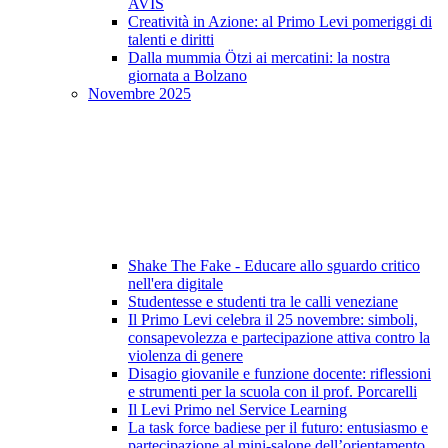
AVIS
Creatività in Azione: al Primo Levi pomeriggi di
talenti e diritti
Dalla mummia Ötzi ai mercatini: la nostra
giornata a Bolzano
Novembre 2025
Shake The Fake - Educare allo sguardo critico
nell'era digitale
Studentesse e studenti tra le calli veneziane
Il Primo Levi celebra il 25 novembre: simboli,
consapevolezza e partecipazione attiva contro la
violenza di genere
Disagio giovanile e funzione docente: riflessioni
e strumenti per la scuola con il prof. Porcarelli
Il Levi Primo nel Service Learning
La task force badiese per il futuro: entusiasmo e
partecipazione al mini-salone dell’orientamento