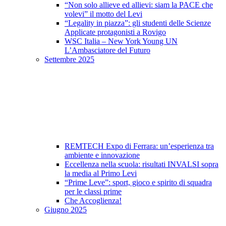
“Non solo allieve ed allievi: siam la PACE che
volevi” il motto del Levi
“Legality in piazza”: gli studenti delle Scienze
Applicate protagonisti a Rovigo
WSC Italia – New York Young UN
L’Ambasciatore del Futuro
Settembre 2025
REMTECH Expo di Ferrara: un’esperienza tra
ambiente e innovazione
Eccellenza nella scuola: risultati INVALSI sopra
la media al Primo Levi
“Prime Leve”: sport, gioco e spirito di squadra
per le classi prime
Che Accoglienza!
Giugno 2025