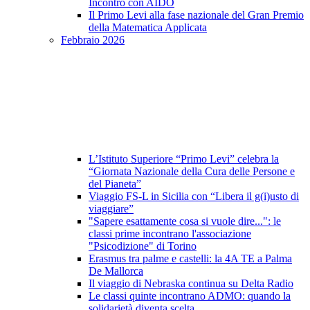
Incontro con AIDO
Il Primo Levi alla fase nazionale del Gran Premio
della Matematica Applicata
Febbraio 2026
L’Istituto Superiore “Primo Levi” celebra la
“Giornata Nazionale della Cura delle Persone e
del Pianeta”
Viaggio FS-L in Sicilia con “Libera il g(i)usto di
viaggiare”
"Sapere esattamente cosa si vuole dire...": le
classi prime incontrano l'associazione
"Psicodizione" di Torino
Erasmus tra palme e castelli: la 4A TE a Palma
De Mallorca
Il viaggio di Nebraska continua su Delta Radio
Le classi quinte incontrano ADMO: quando la
solidarietà diventa scelta