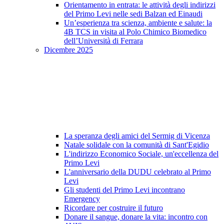
Orientamento in entrata: le attività degli indirizzi
del Primo Levi nelle sedi Balzan ed Einaudi
Un’esperienza tra scienza, ambiente e salute: la
4B TCS in visita al Polo Chimico Biomedico
dell’Università di Ferrara
Dicembre 2025
La speranza degli amici del Sermig di Vicenza
Natale solidale con la comunità di Sant'Egidio
L'indirizzo Economico Sociale, un'eccellenza del
Primo Levi
L'anniversario della DUDU celebrato al Primo
Levi
Gli studenti del Primo Levi incontrano
Emergency
Ricordare per costruire il futuro
Donare il sangue, donare la vita: incontro con