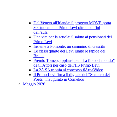
Dal Veneto all'Irlanda: il progetto MOVE porta
30 studenti del Primo Levi oltre i confini
dell’aula
Una vita per la scuola: il saluto ai pensionati del
Primo Levi
Insieme a Pomonte: un cammino di crescita
Le classi quarte del Levi lungo le rapide del
Brenta
Premio Tomeo, applausi per “La fine del mondo”
degli Attori per caso dell’IIS Primo Levi
La 2A SA trionfa al concorso #ArpaVideo
Il Primo Levi firma il digitale del “Sentiero del
Poeta” inaugurato in Comelico
Maggio 2026