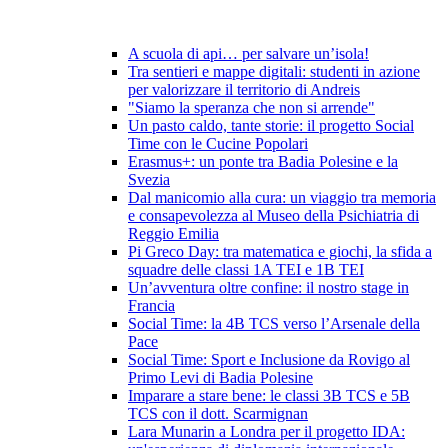
A scuola di api… per salvare un’isola!
Tra sentieri e mappe digitali: studenti in azione
per valorizzare il territorio di Andreis
"Siamo la speranza che non si arrende"
Un pasto caldo, tante storie: il progetto Social
Time con le Cucine Popolari
Erasmus+: un ponte tra Badia Polesine e la
Svezia
Dal manicomio alla cura: un viaggio tra memoria
e consapevolezza al Museo della Psichiatria di
Reggio Emilia
Pi Greco Day: tra matematica e giochi, la sfida a
squadre delle classi 1A TEI e 1B TEI
Un’avventura oltre confine: il nostro stage in
Francia
Social Time: la 4B TCS verso l’Arsenale della
Pace
Social Time: Sport e Inclusione da Rovigo al
Primo Levi di Badia Polesine
Imparare a stare bene: le classi 3B TCS e 5B
TCS con il dott. Scarmignan
Lara Munarin a Londra per il progetto IDA: