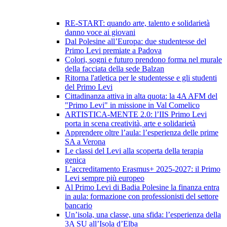
RE-START: quando arte, talento e solidarietà
danno voce ai giovani
Dal Polesine all’Europa: due studentesse del
Primo Levi premiate a Padova
Colori, sogni e futuro prendono forma nel murale
della facciata della sede Balzan
Ritorna l'atletica per le studentesse e gli studenti
del Primo Levi
Cittadinanza attiva in alta quota: la 4A AFM del
"Primo Levi" in missione in Val Comelico
ARTISTICA-MENTE 2.0: l’IIS Primo Levi
porta in scena creatività, arte e solidarietà
Apprendere oltre l’aula: l’esperienza delle prime
SA a Verona
Le classi del Levi alla scoperta della terapia
genica
L’accreditamento Erasmus+ 2025-2027: il Primo
Levi sempre più europeo
Al Primo Levi di Badia Polesine la finanza entra
in aula: formazione con professionisti del settore
bancario
Un’isola, una classe, una sfida: l’esperienza della
3A SU all’Isola d’Elba