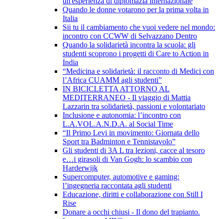
un'esperienza di diplomazia internazionale
Quando le donne votarono per la prima volta in
Italia
Sii tu il cambiamento che vuoi vedere nel mondo:
incontro con CCWW di Selvazzano Dentro
Quando la solidarietà incontra la scuola: gli
studenti scoprono i progetti di Care to Action in
India
“Medicina e solidarietà: il racconto di Medici con
l’Africa CUAMM agli studenti”
IN BICICLETTA ATTORNO AL
MEDITERRANEO - Il viaggio di Mattia
Lazzarin tra solidarietà, passioni e volontariato
Inclusione e autonomia: l’incontro con
L.A.VOL.A.N.D.A. al Social Time
“Il Primo Levi in movimento: Giornata dello
Sport tra Badminton e Tennistavolo”
Gli studenti di 3A L tra lezioni, cacce al tesoro
e…i girasoli di Van Gogh: lo scambio con
Harderwijk
Supercomputer, automotive e gaming:
l’ingegneria raccontata agli studenti
Educazione, diritti e collaborazione con Still I
Rise
Donare a occhi chiusi - Il dono del trapianto.