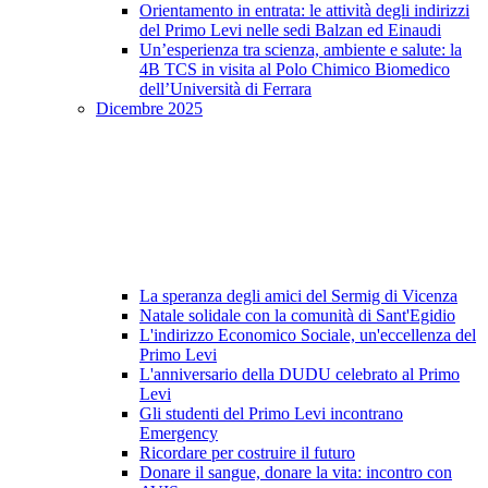
Orientamento in entrata: le attività degli indirizzi
del Primo Levi nelle sedi Balzan ed Einaudi
Un’esperienza tra scienza, ambiente e salute: la
4B TCS in visita al Polo Chimico Biomedico
dell’Università di Ferrara
Dicembre 2025
La speranza degli amici del Sermig di Vicenza
Natale solidale con la comunità di Sant'Egidio
L'indirizzo Economico Sociale, un'eccellenza del
Primo Levi
L'anniversario della DUDU celebrato al Primo
Levi
Gli studenti del Primo Levi incontrano
Emergency
Ricordare per costruire il futuro
Donare il sangue, donare la vita: incontro con