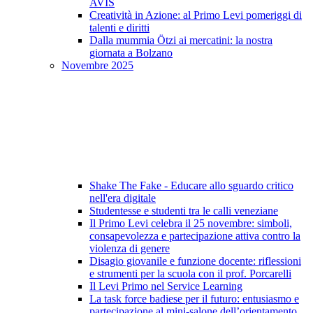
AVIS
Creatività in Azione: al Primo Levi pomeriggi di
talenti e diritti
Dalla mummia Ötzi ai mercatini: la nostra
giornata a Bolzano
Novembre 2025
Shake The Fake - Educare allo sguardo critico
nell'era digitale
Studentesse e studenti tra le calli veneziane
Il Primo Levi celebra il 25 novembre: simboli,
consapevolezza e partecipazione attiva contro la
violenza di genere
Disagio giovanile e funzione docente: riflessioni
e strumenti per la scuola con il prof. Porcarelli
Il Levi Primo nel Service Learning
La task force badiese per il futuro: entusiasmo e
partecipazione al mini-salone dell’orientamento