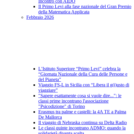
Incontro con AIDO
Il Primo Levi alla fase nazionale del Gran Premio
della Matematica Applicata
Febbraio 2026
L’Istituto Superiore “Primo Levi” celebra la
“Giornata Nazionale della Cura delle Persone e
del Pianeta”
Viaggio FS-L in Sicilia con “Libera il g(i)usto di
viaggiare”
"Sapere esattamente cosa si vuole dire...": le
classi prime incontrano l'associazione
"Psicodizione" di Torino
Erasmus tra palme e castelli: la 4A TE a Palma
De Mallorca
Il viaggio di Nebraska continua su Delta Radio
Le classi quinte incontrano ADMO: quando la
solidarietà diventa scelta