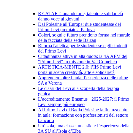
RE-START: quando arte, talento e solidarietà
danno voce ai giovani
Dal Polesine all’Europa: due studentesse del
Primo Levi premiate a Padova
Colori, sogni e futuro prendono forma nel murale
della facciata della sede Balzan
Ritorna l'atletica per le studentesse e gli studenti
del Primo Levi
Cittadinanza attiva in alta quota: la 4A AFM del
"Primo Levi" in missione in Val Comelico
ARTISTICA-MENTE 2.0: l’IIS Primo Levi
porta in scena creatività, arte e solidarietà
Apprendere oltre l’aula: l’esperienza delle prime
SA a Verona
Le classi del Levi alla scoperta della terapia
genica
L’accreditamento Erasmus+ 2025-2027: il Primo
Levi sempre più europeo
Al Primo Levi di Badia Polesine la finanza entra
in aula: formazione con professionisti del settore
bancario
Un’isola, una classe, una sfida: l’esperienza della
3A SU all’Isola d’Elba