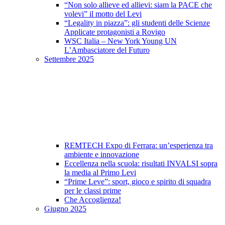
“Non solo allieve ed allievi: siam la PACE che
volevi” il motto del Levi
“Legality in piazza”: gli studenti delle Scienze
Applicate protagonisti a Rovigo
WSC Italia – New York Young UN
L’Ambasciatore del Futuro
Settembre 2025
REMTECH Expo di Ferrara: un’esperienza tra
ambiente e innovazione
Eccellenza nella scuola: risultati INVALSI sopra
la media al Primo Levi
“Prime Leve”: sport, gioco e spirito di squadra
per le classi prime
Che Accoglienza!
Giugno 2025