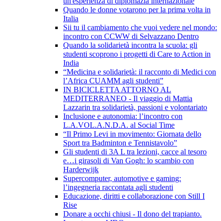
un'esperienza di diplomazia internazionale
Quando le donne votarono per la prima volta in
Italia
Sii tu il cambiamento che vuoi vedere nel mondo:
incontro con CCWW di Selvazzano Dentro
Quando la solidarietà incontra la scuola: gli
studenti scoprono i progetti di Care to Action in
India
“Medicina e solidarietà: il racconto di Medici con
l’Africa CUAMM agli studenti”
IN BICICLETTA ATTORNO AL
MEDITERRANEO - Il viaggio di Mattia
Lazzarin tra solidarietà, passioni e volontariato
Inclusione e autonomia: l’incontro con
L.A.VOL.A.N.D.A. al Social Time
“Il Primo Levi in movimento: Giornata dello
Sport tra Badminton e Tennistavolo”
Gli studenti di 3A L tra lezioni, cacce al tesoro
e…i girasoli di Van Gogh: lo scambio con
Harderwijk
Supercomputer, automotive e gaming:
l’ingegneria raccontata agli studenti
Educazione, diritti e collaborazione con Still I
Rise
Donare a occhi chiusi - Il dono del trapianto.