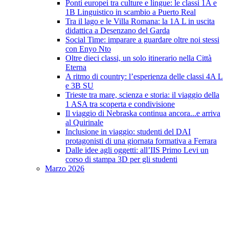
Ponti europei tra culture e lingue: le classi 1A e
1B Linguistico in scambio a Puerto Real
Tra il lago e le Villa Romana: la 1A L in uscita
didattica a Desenzano del Garda
Social Time: imparare a guardare oltre noi stessi
con Enyo Nto
Oltre dieci classi, un solo itinerario nella Città
Eterna
A ritmo di country: l’esperienza delle classi 4A L
e 3B SU
Trieste tra mare, scienza e storia: il viaggio della
1 ASA tra scoperta e condivisione
Il viaggio di Nebraska continua ancora...e arriva
al Quirinale
Inclusione in viaggio: studenti del DAI
protagonisti di una giornata formativa a Ferrara
Dalle idee agli oggetti: all’IIS Primo Levi un
corso di stampa 3D per gli studenti
Marzo 2026