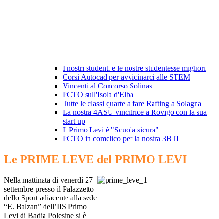
I nostri studenti e le nostre studentesse migliori
Corsi Autocad per avvicinarci alle STEM
Vincenti al Concorso Solinas
PCTO sull'Isola d'Elba
Tutte le classi quarte a fare Rafting a Solagna
La nostra 4ASU vincitrice a Rovigo con la sua
start up
Il Primo Levi è "Scuola sicura"
PCTO in comelico per la nostra 3BTI
Le PRIME LEVE del PRIMO LEVI
Nella mattinata di venerdì 27
settembre presso il Palazzetto
dello Sport adiacente alla sede
“E. Balzan” dell’IIS Primo
Levi di Badia Polesine si è