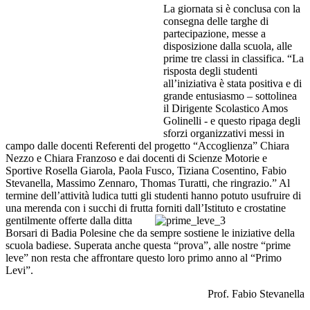
La giornata si è conclusa con la
consegna delle targhe di
partecipazione, messe a
disposizione dalla scuola, alle
prime tre classi in classifica. “La
risposta degli studenti
all’iniziativa è stata positiva e di
grande entusiasmo – sottolinea
il Dirigente Scolastico Amos
Golinelli - e questo ripaga degli
sforzi organizzativi messi in
campo dalle docenti Referenti del progetto “Accoglienza” Chiara
Nezzo e Chiara Franzoso e dai docenti di Scienze Motorie e
Sportive Rosella Giarola, Paola Fusco, Tiziana Cosentino, Fabio
Stevanella, Massimo Zennaro, Thomas Turatti, che ringrazio.” Al
termine dell’attività ludica tutti gli studenti hanno potuto usufruire di
una merenda con i succhi di frutta forniti dall’Istituto
e crostatine
gentilmente offerte dalla ditta
Borsari di Badia Polesine che da sempre sostiene le iniziative della
scuola badiese. Superata anche questa “prova”, alle nostre “prime
leve” non resta che affrontare questo loro primo anno al “Primo
Levi”.
Prof. Fabio Stevanella