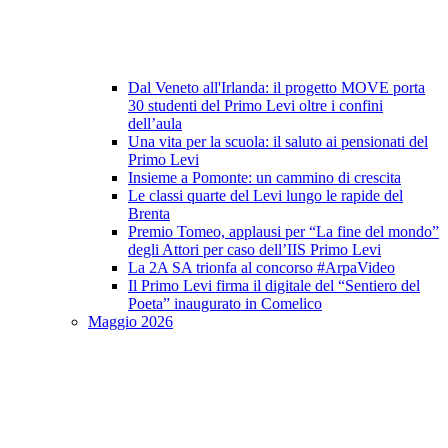
Dal Veneto all'Irlanda: il progetto MOVE porta
30 studenti del Primo Levi oltre i confini
dell’aula
Una vita per la scuola: il saluto ai pensionati del
Primo Levi
Insieme a Pomonte: un cammino di crescita
Le classi quarte del Levi lungo le rapide del
Brenta
Premio Tomeo, applausi per “La fine del mondo”
degli Attori per caso dell’IIS Primo Levi
La 2A SA trionfa al concorso #ArpaVideo
Il Primo Levi firma il digitale del “Sentiero del
Poeta” inaugurato in Comelico
Maggio 2026