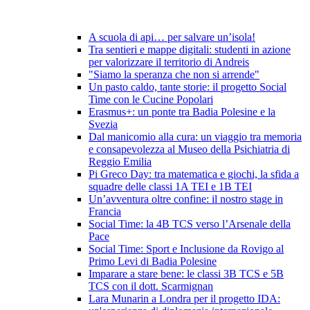
A scuola di api… per salvare un’isola!
Tra sentieri e mappe digitali: studenti in azione
per valorizzare il territorio di Andreis
"Siamo la speranza che non si arrende"
Un pasto caldo, tante storie: il progetto Social
Time con le Cucine Popolari
Erasmus+: un ponte tra Badia Polesine e la
Svezia
Dal manicomio alla cura: un viaggio tra memoria
e consapevolezza al Museo della Psichiatria di
Reggio Emilia
Pi Greco Day: tra matematica e giochi, la sfida a
squadre delle classi 1A TEI e 1B TEI
Un’avventura oltre confine: il nostro stage in
Francia
Social Time: la 4B TCS verso l’Arsenale della
Pace
Social Time: Sport e Inclusione da Rovigo al
Primo Levi di Badia Polesine
Imparare a stare bene: le classi 3B TCS e 5B
TCS con il dott. Scarmignan
Lara Munarin a Londra per il progetto IDA: