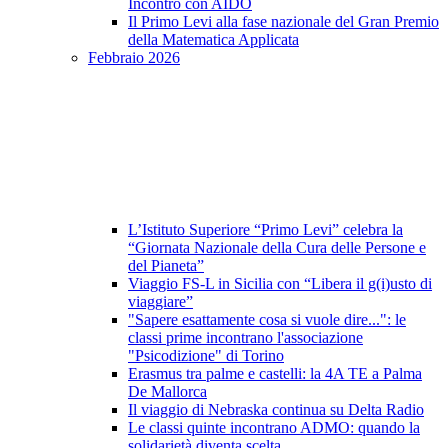
Incontro con AIDO
Il Primo Levi alla fase nazionale del Gran Premio
della Matematica Applicata
Febbraio 2026
L’Istituto Superiore “Primo Levi” celebra la
“Giornata Nazionale della Cura delle Persone e
del Pianeta”
Viaggio FS-L in Sicilia con “Libera il g(i)usto di
viaggiare”
"Sapere esattamente cosa si vuole dire...": le
classi prime incontrano l'associazione
"Psicodizione" di Torino
Erasmus tra palme e castelli: la 4A TE a Palma
De Mallorca
Il viaggio di Nebraska continua su Delta Radio
Le classi quinte incontrano ADMO: quando la
solidarietà diventa scelta