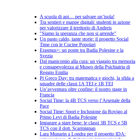
A scuola di api… per salvare un’isola!
Tra sentieri e mappe digitali: studenti in azione
per valorizzare il territorio di Andreis
"Siamo la speranza che non si arrende"
Un pasto caldo, tante storie: il progetto Social
Time con le Cucine Popolari
Erasmus+: un ponte tra Badia Polesine e la
Svezia
Dal manicomio alla cura: un viaggio tra memoria
e consapevolezza al Museo della Psichiatria di
Reggio Emilia
Pi Greco Day: tra matematica e giochi, la sfida a
squadre delle classi 1A TEI e 1B TEI
Un’avventura oltre confine: il nostro stage in
Francia
Social Time: la 4B TCS verso l’Arsenale della
Pace
Social Time: Sport e Inclusione da Rovigo al
Primo Levi di Badia Polesine
Imparare a stare bene: le classi 3B TCS e 5B
TCS con il dott. Scarmignan
Lara Munarin a Londra per il progetto IDA: