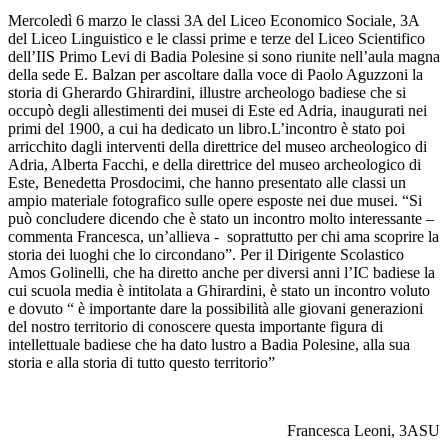
Mercoledì 6 marzo le classi 3A del Liceo Economico Sociale, 3A
del Liceo Linguistico e le classi prime e terze del Liceo Scientifico
dell’IIS Primo Levi di Badia Polesine si sono riunite nell’aula magna
della sede E. Balzan per ascoltare dalla voce di Paolo Aguzzoni la
storia di Gherardo Ghirardini, illustre archeologo badiese che si
occupò degli allestimenti dei musei di Este ed Adria, inaugurati nei
primi del 1900, a cui ha dedicato un libro.
L’incontro è stato poi
arricchito dagli interventi della direttrice del museo archeologico di
Adria, Alberta Facchi, e della direttrice del museo archeologico di
Este, Benedetta Prosdocimi, che hanno presentato alle classi un
ampio materiale fotografico sulle opere esposte nei due musei. “Si
può concludere dicendo che è stato un incontro molto interessante –
commenta Francesca, un’allieva -
soprattutto per chi ama scoprire la
storia dei luoghi che lo circondano”.
Per il Dirigente Scolastico
Amos Golinelli, che ha diretto anche per diversi anni l’IC badiese la
cui scuola media è intitolata a Ghirardini, è stato un incontro voluto
e dovuto “ è importante dare la possibilità alle giovani generazioni
del nostro territorio di conoscere questa importante figura di
intellettuale badiese che ha dato lustro a Badia Polesine, alla sua
storia e alla storia di tutto questo territorio”
Francesca Leoni, 3ASU