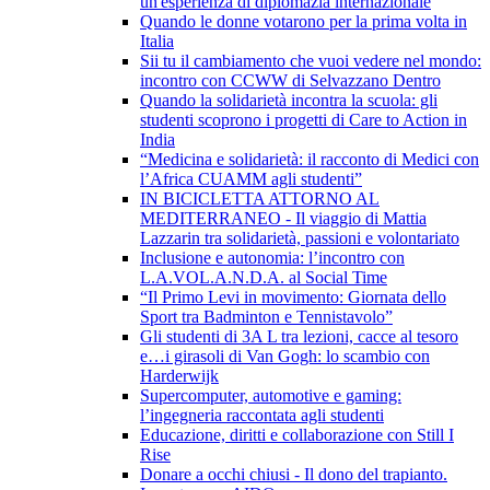
un'esperienza di diplomazia internazionale
Quando le donne votarono per la prima volta in
Italia
Sii tu il cambiamento che vuoi vedere nel mondo:
incontro con CCWW di Selvazzano Dentro
Quando la solidarietà incontra la scuola: gli
studenti scoprono i progetti di Care to Action in
India
“Medicina e solidarietà: il racconto di Medici con
l’Africa CUAMM agli studenti”
IN BICICLETTA ATTORNO AL
MEDITERRANEO - Il viaggio di Mattia
Lazzarin tra solidarietà, passioni e volontariato
Inclusione e autonomia: l’incontro con
L.A.VOL.A.N.D.A. al Social Time
“Il Primo Levi in movimento: Giornata dello
Sport tra Badminton e Tennistavolo”
Gli studenti di 3A L tra lezioni, cacce al tesoro
e…i girasoli di Van Gogh: lo scambio con
Harderwijk
Supercomputer, automotive e gaming:
l’ingegneria raccontata agli studenti
Educazione, diritti e collaborazione con Still I
Rise
Donare a occhi chiusi - Il dono del trapianto.