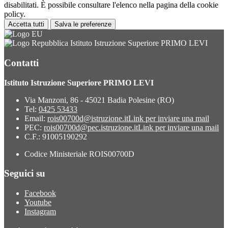
disabilitati. È possibile consultare l'elenco nella pagina della cookie
policy.
Accetta tutti
Salva le preferenze
Istituto Istruzione Superiore PRIMO LEVI
Contatti
Istituto Istruzione Superiore PRIMO LEVI
Via Manzoni, 86 - 45021 Badia Polesine (RO)
Tel:
0425 53433
Email:
rois00700d@istruzione.it
Link per inviare una mail
PEC:
rois00700d@pec.istruzione.it
Link per inviare una mail
C.F.: 91005190292
Codice Ministeriale ROIS00700D
Seguici su
Facebook
Youtube
Instagram