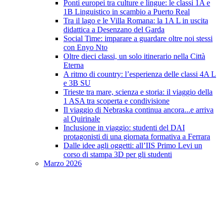
Ponti europei tra culture e lingue: le classi 1A e
1B Linguistico in scambio a Puerto Real
Tra il lago e le Villa Romana: la 1A L in uscita
didattica a Desenzano del Garda
Social Time: imparare a guardare oltre noi stessi
con Enyo Nto
Oltre dieci classi, un solo itinerario nella Città
Eterna
A ritmo di country: l’esperienza delle classi 4A L
e 3B SU
Trieste tra mare, scienza e storia: il viaggio della
1 ASA tra scoperta e condivisione
Il viaggio di Nebraska continua ancora...e arriva
al Quirinale
Inclusione in viaggio: studenti del DAI
protagonisti di una giornata formativa a Ferrara
Dalle idee agli oggetti: all’IIS Primo Levi un
corso di stampa 3D per gli studenti
Marzo 2026