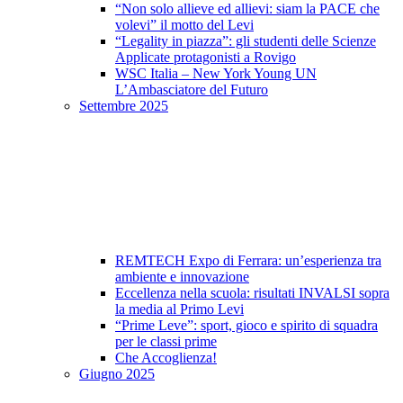
“Non solo allieve ed allievi: siam la PACE che
volevi” il motto del Levi
“Legality in piazza”: gli studenti delle Scienze
Applicate protagonisti a Rovigo
WSC Italia – New York Young UN
L’Ambasciatore del Futuro
Settembre 2025
REMTECH Expo di Ferrara: un’esperienza tra
ambiente e innovazione
Eccellenza nella scuola: risultati INVALSI sopra
la media al Primo Levi
“Prime Leve”: sport, gioco e spirito di squadra
per le classi prime
Che Accoglienza!
Giugno 2025