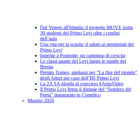
Dal Veneto all'Irlanda: il progetto MOVE porta
30 studenti del Primo Levi oltre i confini
dell’aula
Una vita per la scuola: il saluto ai pensionati del
Primo Levi
Insieme a Pomonte: un cammino di crescita
Le classi quarte del Levi lungo le rapide del
Brenta
Premio Tomeo, applausi per “La fine del mondo”
degli Attori per caso dell’IIS Primo Levi
La 2A SA trionfa al concorso #ArpaVideo
Il Primo Levi firma il digitale del “Sentiero del
Poeta” inaugurato in Comelico
Maggio 2026