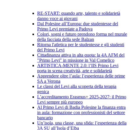
RE-START: quando arte, talento e solidarietà
danno voce ai giovani
Dal Polesine all’Europa: due studentesse del
Primo Levi premiate a Padova
Colori, sogni e futuro prendono forma nel murale
della facciata della sede Balzan
Ritorna l'atletica per le studentesse e gli studenti
del Primo Levi
Cittadinanza attiva in alta quota: la 4A AFM del
"Primo Levi" in missione in Val Comelico
ARTISTICA-MENTE 2.0: l’IIS Primo Levi
porta in scena creatività, arte e solidarietà
Apprendere oltre l’aula: l’esperienza delle prime
SA a Verona
Le classi del Levi alla scoperta della terapia
genica
L’accreditamento Erasmus+ 2025-2027: il Primo
Levi sempre più europeo
Al Primo Levi di Badia Polesine la finanza entra
in aula: formazione con professionisti del settore
bancario
Un’isola, una classe, una sfida: l’esperienza della
3A SU all’Isola d’Elba