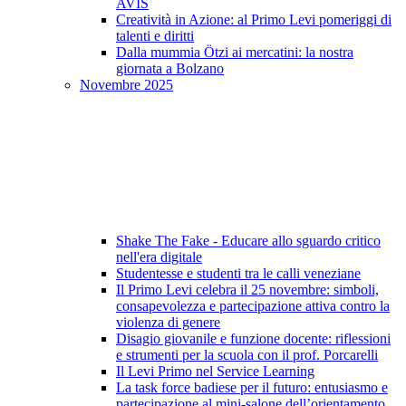
AVIS
Creatività in Azione: al Primo Levi pomeriggi di
talenti e diritti
Dalla mummia Ötzi ai mercatini: la nostra
giornata a Bolzano
Novembre 2025
Shake The Fake - Educare allo sguardo critico
nell'era digitale
Studentesse e studenti tra le calli veneziane
Il Primo Levi celebra il 25 novembre: simboli,
consapevolezza e partecipazione attiva contro la
violenza di genere
Disagio giovanile e funzione docente: riflessioni
e strumenti per la scuola con il prof. Porcarelli
Il Levi Primo nel Service Learning
La task force badiese per il futuro: entusiasmo e
partecipazione al mini-salone dell’orientamento