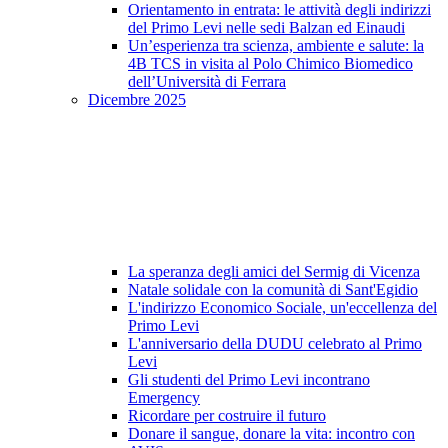
Orientamento in entrata: le attività degli indirizzi
del Primo Levi nelle sedi Balzan ed Einaudi
Un’esperienza tra scienza, ambiente e salute: la
4B TCS in visita al Polo Chimico Biomedico
dell’Università di Ferrara
Dicembre 2025
La speranza degli amici del Sermig di Vicenza
Natale solidale con la comunità di Sant'Egidio
L'indirizzo Economico Sociale, un'eccellenza del
Primo Levi
L'anniversario della DUDU celebrato al Primo
Levi
Gli studenti del Primo Levi incontrano
Emergency
Ricordare per costruire il futuro
Donare il sangue, donare la vita: incontro con