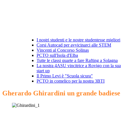
I nostri studenti e le nostre studentesse migliori
Corsi Autocad per avvicinarci alle STEM
Vincenti al Concorso Solinas
PCTO sull'Isola d'Elba
Tutte le classi quarte a fare Rafting a Solagna
La nostra 4ASU vincitrice a Rovigo con la sua
start up
Il Primo Levi è "Scuola sicura"
PCTO in comelico per la nostra 3BTI
Gherardo Ghirardini un grande badiese