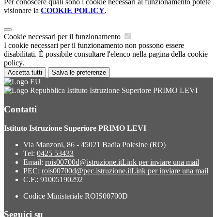
Per conoscere quali sono i cookie necessari al funzionamento potete
visionare la
COOKIE POLICY
.
Cookie necessari per il funzionamento
I cookie necessari per il funzionamento non possono essere
disabilitati. È possibile consultare l'elenco nella pagina della cookie
policy.
Accetta tutti
Salva le preferenze
Istituto Istruzione Superiore PRIMO LEVI
Contatti
Istituto Istruzione Superiore PRIMO LEVI
Via Manzoni, 86 - 45021 Badia Polesine (RO)
Tel:
0425 53433
Email:
rois00700d@istruzione.it
Link per inviare una mail
PEC:
rois00700d@pec.istruzione.it
Link per inviare una mail
C.F.: 91005190292
Codice Ministeriale ROIS00700D
Seguici su