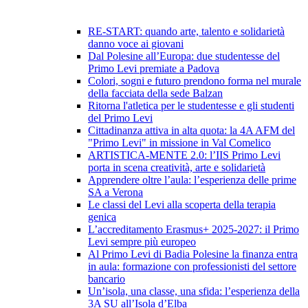
RE-START: quando arte, talento e solidarietà
danno voce ai giovani
Dal Polesine all’Europa: due studentesse del
Primo Levi premiate a Padova
Colori, sogni e futuro prendono forma nel murale
della facciata della sede Balzan
Ritorna l'atletica per le studentesse e gli studenti
del Primo Levi
Cittadinanza attiva in alta quota: la 4A AFM del
"Primo Levi" in missione in Val Comelico
ARTISTICA-MENTE 2.0: l’IIS Primo Levi
porta in scena creatività, arte e solidarietà
Apprendere oltre l’aula: l’esperienza delle prime
SA a Verona
Le classi del Levi alla scoperta della terapia
genica
L’accreditamento Erasmus+ 2025-2027: il Primo
Levi sempre più europeo
Al Primo Levi di Badia Polesine la finanza entra
in aula: formazione con professionisti del settore
bancario
Un’isola, una classe, una sfida: l’esperienza della
3A SU all’Isola d’Elba