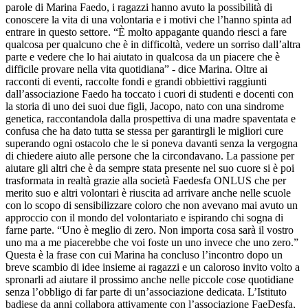
parole di Marina Faedo, i ragazzi hanno avuto la possibilità di
conoscere la vita di una volontaria e i motivi che l’hanno spinta ad
entrare in questo settore. “È molto appagante quando riesci a fare
qualcosa per qualcuno che è in difficoltà, vedere un sorriso dall’altra
parte e vedere che lo hai aiutato in qualcosa da un piacere che è
difficile provare nella vita quotidiana” - dice Marina.
Oltre ai
racconti di eventi, raccolte fondi e grandi obbiettivi raggiunti
dall’associazione Faedo ha toccato i cuori di studenti e docenti con
la storia di uno dei suoi due figli, Jacopo, nato con una sindrome
genetica, raccontandola dalla prospettiva di una madre spaventata e
confusa che ha dato tutta se stessa per garantirgli le migliori cure
superando ogni ostacolo che le si poneva davanti senza la vergogna
di chiedere aiuto alle persone che la circondavano.
La passione per
aiutare gli altri che è da sempre stata presente nel suo cuore si è poi
trasformata in realtà grazie alla società Faedesfa ONLUS che per
merito suo e altri volontari è riuscita ad arrivare anche nelle scuole
con lo scopo di sensibilizzare coloro che non avevano mai avuto un
approccio con il mondo del volontariato e ispirando chi sogna di
farne parte.
“Uno è meglio di zero. Non importa cosa sarà il vostro
uno ma a me piacerebbe che voi foste un uno invece che uno zero.”
Questa è la frase con cui Marina ha concluso l’incontro dopo un
breve scambio di idee insieme ai ragazzi e un caloroso invito volto a
spronarli ad aiutare il prossimo anche nelle piccole cose quotidiane
senza l’obbligo di far parte di un’associazione dedicata. L’Istituto
badiese da anni collabora attivamente con l’associazione FaeDesfa,