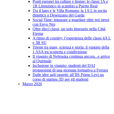
Ponti europei tra culture e lingue: le classi 1A e
1B Linguistico in scambio a Puerto Real
Tra il lago e le Villa Romana: la 1A L in uscita
didattica a Desenzano del Garda
Social Time: imparare a guardare oltre noi stessi
con Enyo Nto
Oltre dieci classi, un solo itinerario nella Città
Eterna
A ritmo di country: l’esperienza delle classi 4A L
e 3B SU
Trieste tra mare, scienza e storia: il viaggio della
1 ASA tra scoperta e condivisione
Il viaggio di Nebraska continua ancora...e arriva
al Quirinale
Inclusione in viaggio: studenti del DAI
protagonisti di una giornata formativa a Ferrara
Dalle idee agli oggetti: all’IIS Primo Levi un
corso di stampa 3D per gli studenti
Marzo 2026