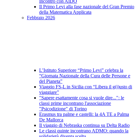
Incontro con AIDO
Il Primo Levi alla fase nazionale del Gran Premio
della Matematica Applicata
Febbraio 2026
L’Istituto Superiore “Primo Levi” celebra la
“Giornata Nazionale della Cura delle Persone e
del Pianeta”
Viaggio FS-L in Sicilia con “Libera il g(i)usto di
viaggiare”
"Sapere esattamente cosa si vuole dire...": le
classi prime incontrano l'associazione
"Psicodizione" di Torino
Erasmus tra palme e castelli: la 4A TE a Palma
De Mallorca
Il viaggio di Nebraska continua su Delta Radio
Le classi quinte incontrano ADMO: quando la
solidarietà diventa scelta