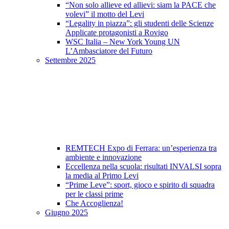
“Non solo allieve ed allievi: siam la PACE che
volevi” il motto del Levi
“Legality in piazza”: gli studenti delle Scienze
Applicate protagonisti a Rovigo
WSC Italia – New York Young UN
L’Ambasciatore del Futuro
Settembre 2025
REMTECH Expo di Ferrara: un’esperienza tra
ambiente e innovazione
Eccellenza nella scuola: risultati INVALSI sopra
la media al Primo Levi
“Prime Leve”: sport, gioco e spirito di squadra
per le classi prime
Che Accoglienza!
Giugno 2025