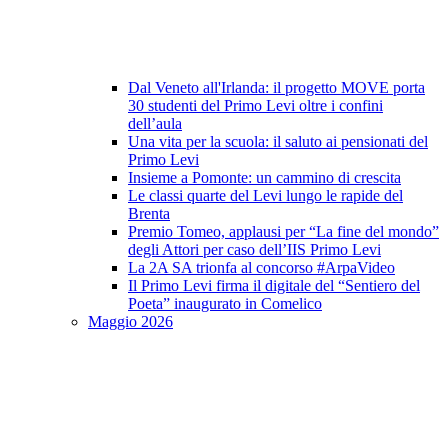
Dal Veneto all'Irlanda: il progetto MOVE porta
30 studenti del Primo Levi oltre i confini
dell’aula
Una vita per la scuola: il saluto ai pensionati del
Primo Levi
Insieme a Pomonte: un cammino di crescita
Le classi quarte del Levi lungo le rapide del
Brenta
Premio Tomeo, applausi per “La fine del mondo”
degli Attori per caso dell’IIS Primo Levi
La 2A SA trionfa al concorso #ArpaVideo
Il Primo Levi firma il digitale del “Sentiero del
Poeta” inaugurato in Comelico
Maggio 2026