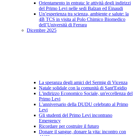
Orientamento in entrata: le attività degli indirizzi
del Primo Levi nelle sedi Balzan ed Einaudi
Un’esperienza tra scienza, ambiente e salute: la
4B TCS in visita al Polo Chimico Biomedico
dell’Università di Ferrara
Dicembre 2025
La speranza degli amici del Sermig di Vicenza
Natale solidale con la comunità di Sant'Egidio
L'indirizzo Economico Sociale, un'eccellenza del
Primo Levi
L'anniversario della DUDU celebrato al Primo
Levi
Gli studenti del Primo Levi incontrano
Emergency
Ricordare per costruire il futuro
Donare il sangue, donare la vita: incontro con