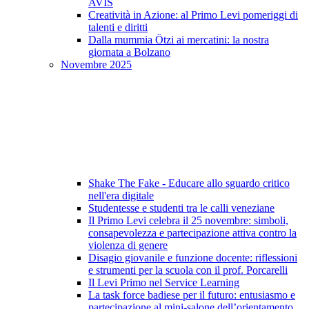
AVIS
Creatività in Azione: al Primo Levi pomeriggi di
talenti e diritti
Dalla mummia Ötzi ai mercatini: la nostra
giornata a Bolzano
Novembre 2025
Shake The Fake - Educare allo sguardo critico
nell'era digitale
Studentesse e studenti tra le calli veneziane
Il Primo Levi celebra il 25 novembre: simboli,
consapevolezza e partecipazione attiva contro la
violenza di genere
Disagio giovanile e funzione docente: riflessioni
e strumenti per la scuola con il prof. Porcarelli
Il Levi Primo nel Service Learning
La task force badiese per il futuro: entusiasmo e
partecipazione al mini-salone dell’orientamento