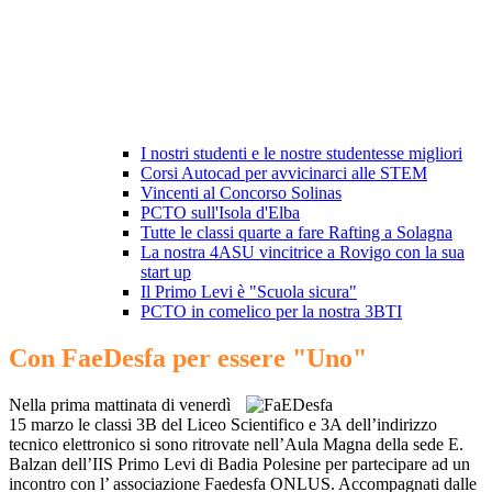
I nostri studenti e le nostre studentesse migliori
Corsi Autocad per avvicinarci alle STEM
Vincenti al Concorso Solinas
PCTO sull'Isola d'Elba
Tutte le classi quarte a fare Rafting a Solagna
La nostra 4ASU vincitrice a Rovigo con la sua
start up
Il Primo Levi è "Scuola sicura"
PCTO in comelico per la nostra 3BTI
Con FaeDesfa per essere "Uno"
Nella prima mattinata di venerdì
15 marzo le classi 3B del Liceo Scientifico e 3A dell’indirizzo
tecnico elettronico si sono ritrovate nell’Aula Magna della sede E.
Balzan dell’IIS Primo Levi di Badia Polesine per partecipare ad un
incontro con l’ associazione Faedesfa ONLUS. Accompagnati dalle