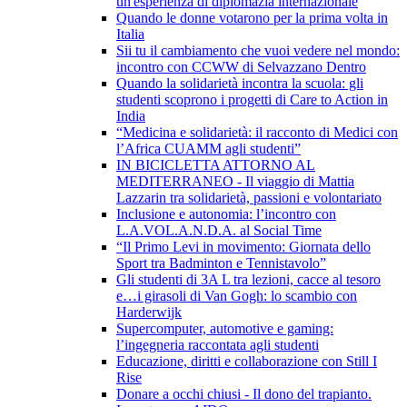
un'esperienza di diplomazia internazionale
Quando le donne votarono per la prima volta in
Italia
Sii tu il cambiamento che vuoi vedere nel mondo:
incontro con CCWW di Selvazzano Dentro
Quando la solidarietà incontra la scuola: gli
studenti scoprono i progetti di Care to Action in
India
“Medicina e solidarietà: il racconto di Medici con
l’Africa CUAMM agli studenti”
IN BICICLETTA ATTORNO AL
MEDITERRANEO - Il viaggio di Mattia
Lazzarin tra solidarietà, passioni e volontariato
Inclusione e autonomia: l’incontro con
L.A.VOL.A.N.D.A. al Social Time
“Il Primo Levi in movimento: Giornata dello
Sport tra Badminton e Tennistavolo”
Gli studenti di 3A L tra lezioni, cacce al tesoro
e…i girasoli di Van Gogh: lo scambio con
Harderwijk
Supercomputer, automotive e gaming:
l’ingegneria raccontata agli studenti
Educazione, diritti e collaborazione con Still I
Rise
Donare a occhi chiusi - Il dono del trapianto.