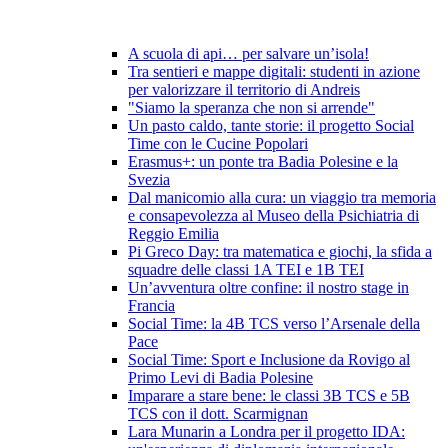
A scuola di api… per salvare un’isola!
Tra sentieri e mappe digitali: studenti in azione
per valorizzare il territorio di Andreis
"Siamo la speranza che non si arrende"
Un pasto caldo, tante storie: il progetto Social
Time con le Cucine Popolari
Erasmus+: un ponte tra Badia Polesine e la
Svezia
Dal manicomio alla cura: un viaggio tra memoria
e consapevolezza al Museo della Psichiatria di
Reggio Emilia
Pi Greco Day: tra matematica e giochi, la sfida a
squadre delle classi 1A TEI e 1B TEI
Un’avventura oltre confine: il nostro stage in
Francia
Social Time: la 4B TCS verso l’Arsenale della
Pace
Social Time: Sport e Inclusione da Rovigo al
Primo Levi di Badia Polesine
Imparare a stare bene: le classi 3B TCS e 5B
TCS con il dott. Scarmignan
Lara Munarin a Londra per il progetto IDA: