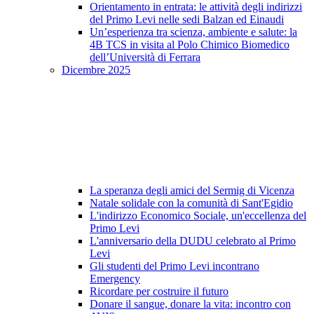
Orientamento in entrata: le attività degli indirizzi
del Primo Levi nelle sedi Balzan ed Einaudi
Un’esperienza tra scienza, ambiente e salute: la
4B TCS in visita al Polo Chimico Biomedico
dell’Università di Ferrara
Dicembre 2025
La speranza degli amici del Sermig di Vicenza
Natale solidale con la comunità di Sant'Egidio
L'indirizzo Economico Sociale, un'eccellenza del
Primo Levi
L'anniversario della DUDU celebrato al Primo
Levi
Gli studenti del Primo Levi incontrano
Emergency
Ricordare per costruire il futuro
Donare il sangue, donare la vita: incontro con