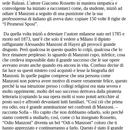
sede Balzan.
L'attore Giacomo Rossetto in maniera simpatica e
coinvolgente ha iniziato a raccontarci come, da studente, iniziò ad
odiare il Manzoni a seguito di una punizione che la sua
professoressa di italiano gli aveva dato: copiare 150 volte 8 righe de
“I Promessi Sposi”.
Da quella volta iniziò a detestare l’autore milanese nato nel 1785 e
morto nel 1873, tant’è che solo il vedere a Milano il dipinto
raffigurante Alessandro Manzoni di Hayez gli provocò grande
disgusto. Però qualcosa in questo quadro lo colpì, qualcosa che lo
fece rimanere perplesso: lo sguardo di Manzoni cupo, infelice, cosa
che credeva impossibile dato il grande successo che le sue opere
avevano avuto anche quando era ancora in vita. Confuso decise di
far luce su questi mistero così acquistò e lesse la biografia del
Manzoni. In quelle pagine comprese che una persona come
Manzoni non poteva avere motivo di essere veramente felice, questo
perché la sua istruzione presso i collegi religiosi era stata severa e
molto opprimente, molto del suo successo derivava dalla pirateria
letteraria (copiando la sua opera molti si sono potuti arricchire al
posto suo) e affrontò devastanti lutti familiari. “Così ciò che prima
era odio, ora è grande ammirazione nei confronti di Manzoni. –
racconta Sofia – Ho capito che non dobbiamo odiarlo, solo perché
siamo costretti a studiarlo, così, come ci ha insegnato Rossetto,
“Odio Manzoni” diventa un bel “Odi o Manzoni” coloro che ti
hanno apprezzato e continueranno a farlo. Questo è stato il grande