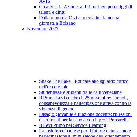
AVIS
Creatività in Azione: al Primo Levi pomeriggi di
talenti e diritti
Dalla mummia Ötzi ai mercatini: la nostra
giornata a Bolzano
Novembre 2025
Shake The Fake - Educare allo sguardo critico
nell'era digitale
Studentesse e studenti tra le calli veneziane
Il Primo Levi celebra il 25 novembre: simboli,
consapevolezza e partecipazione attiva contro la
violenza di genere
Disagio giovanile e funzione docente: riflessioni
e strumenti per la scuola con il prof. Porcarelli
Il Levi Primo nel Service Learning
La task force badiese per il futuro: entusiasmo e
partecipazione al mini-salone dell’orientamento