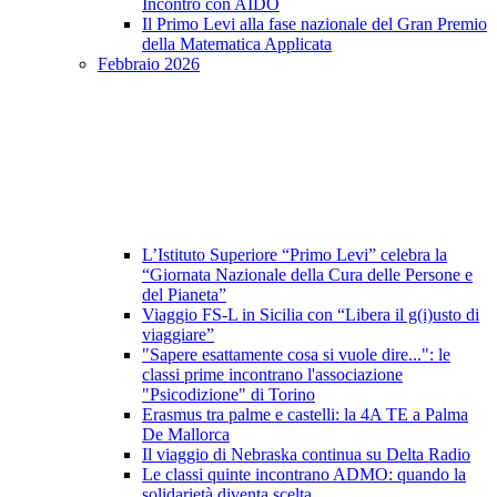
Incontro con AIDO
Il Primo Levi alla fase nazionale del Gran Premio
della Matematica Applicata
Febbraio 2026
L’Istituto Superiore “Primo Levi” celebra la
“Giornata Nazionale della Cura delle Persone e
del Pianeta”
Viaggio FS-L in Sicilia con “Libera il g(i)usto di
viaggiare”
"Sapere esattamente cosa si vuole dire...": le
classi prime incontrano l'associazione
"Psicodizione" di Torino
Erasmus tra palme e castelli: la 4A TE a Palma
De Mallorca
Il viaggio di Nebraska continua su Delta Radio
Le classi quinte incontrano ADMO: quando la
solidarietà diventa scelta