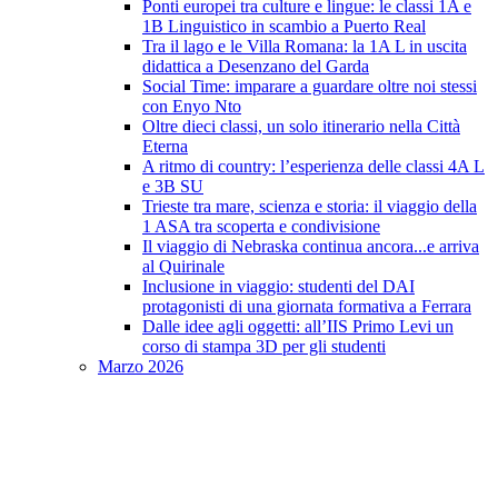
Ponti europei tra culture e lingue: le classi 1A e
1B Linguistico in scambio a Puerto Real
Tra il lago e le Villa Romana: la 1A L in uscita
didattica a Desenzano del Garda
Social Time: imparare a guardare oltre noi stessi
con Enyo Nto
Oltre dieci classi, un solo itinerario nella Città
Eterna
A ritmo di country: l’esperienza delle classi 4A L
e 3B SU
Trieste tra mare, scienza e storia: il viaggio della
1 ASA tra scoperta e condivisione
Il viaggio di Nebraska continua ancora...e arriva
al Quirinale
Inclusione in viaggio: studenti del DAI
protagonisti di una giornata formativa a Ferrara
Dalle idee agli oggetti: all’IIS Primo Levi un
corso di stampa 3D per gli studenti
Marzo 2026