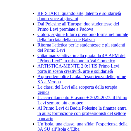
RE-START: quando arte, talento e solidarietà
danno voce ai giovani
Dal Polesine all’Europa: due studentesse del
Primo Levi premiate a Padova
Colori, sogni e futuro prendono forma nel murale
della facciata della sede Balzan
Ritorna l'atletica per le studentesse e gli studenti
del Primo Levi
Cittadinanza attiva in alta quota: la 4A AFM del
"Primo Levi" in missione in Val Comelico
ARTISTICA-MENTE 2.0: l’IIS Primo Levi
porta in scena creatività, arte e solidarietà
Apprendere oltre l’aula: l’esperienza delle prime
SA a Verona
Le classi del Levi alla scoperta della terapia
genica
L’accreditamento Erasmus+ 2025-2027: il Primo
Levi sempre più europeo
Al Primo Levi di Badia Polesine la finanza entra
in aula: formazione con professionisti del settore
bancario
Un’isola, una classe, una sfida: l’esperienza della
3A SU all’Isola d’Elba