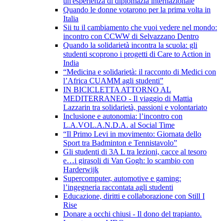
un'esperienza di diplomazia internazionale
Quando le donne votarono per la prima volta in
Italia
Sii tu il cambiamento che vuoi vedere nel mondo:
incontro con CCWW di Selvazzano Dentro
Quando la solidarietà incontra la scuola: gli
studenti scoprono i progetti di Care to Action in
India
“Medicina e solidarietà: il racconto di Medici con
l’Africa CUAMM agli studenti”
IN BICICLETTA ATTORNO AL
MEDITERRANEO - Il viaggio di Mattia
Lazzarin tra solidarietà, passioni e volontariato
Inclusione e autonomia: l’incontro con
L.A.VOL.A.N.D.A. al Social Time
“Il Primo Levi in movimento: Giornata dello
Sport tra Badminton e Tennistavolo”
Gli studenti di 3A L tra lezioni, cacce al tesoro
e…i girasoli di Van Gogh: lo scambio con
Harderwijk
Supercomputer, automotive e gaming:
l’ingegneria raccontata agli studenti
Educazione, diritti e collaborazione con Still I
Rise
Donare a occhi chiusi - Il dono del trapianto.