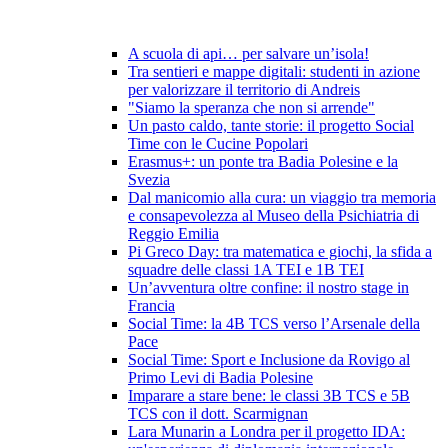
A scuola di api… per salvare un’isola!
Tra sentieri e mappe digitali: studenti in azione
per valorizzare il territorio di Andreis
"Siamo la speranza che non si arrende"
Un pasto caldo, tante storie: il progetto Social
Time con le Cucine Popolari
Erasmus+: un ponte tra Badia Polesine e la
Svezia
Dal manicomio alla cura: un viaggio tra memoria
e consapevolezza al Museo della Psichiatria di
Reggio Emilia
Pi Greco Day: tra matematica e giochi, la sfida a
squadre delle classi 1A TEI e 1B TEI
Un’avventura oltre confine: il nostro stage in
Francia
Social Time: la 4B TCS verso l’Arsenale della
Pace
Social Time: Sport e Inclusione da Rovigo al
Primo Levi di Badia Polesine
Imparare a stare bene: le classi 3B TCS e 5B
TCS con il dott. Scarmignan
Lara Munarin a Londra per il progetto IDA: