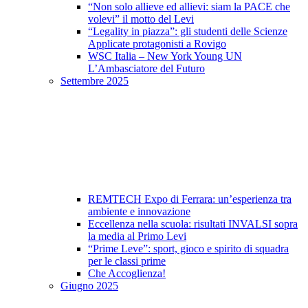
“Non solo allieve ed allievi: siam la PACE che
volevi” il motto del Levi
“Legality in piazza”: gli studenti delle Scienze
Applicate protagonisti a Rovigo
WSC Italia – New York Young UN
L’Ambasciatore del Futuro
Settembre 2025
REMTECH Expo di Ferrara: un’esperienza tra
ambiente e innovazione
Eccellenza nella scuola: risultati INVALSI sopra
la media al Primo Levi
“Prime Leve”: sport, gioco e spirito di squadra
per le classi prime
Che Accoglienza!
Giugno 2025