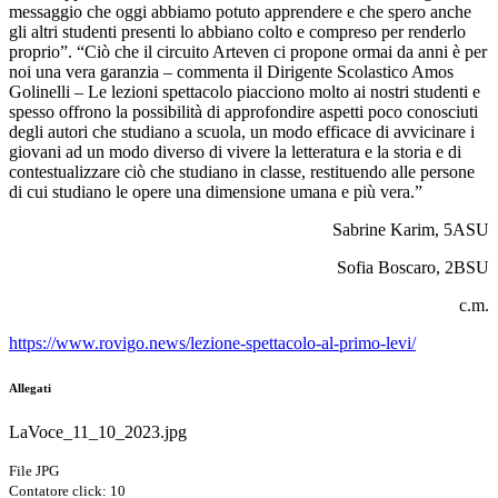
messaggio che oggi abbiamo potuto apprendere e che spero anche
gli altri studenti presenti lo abbiano colto e compreso per renderlo
proprio”. “Ciò che il circuito Arteven ci propone ormai da anni è per
noi una vera garanzia – commenta il Dirigente Scolastico Amos
Golinelli – Le lezioni spettacolo piacciono molto ai nostri studenti e
spesso offrono la possibilità di approfondire aspetti poco conosciuti
degli autori che studiano a scuola, un modo efficace di avvicinare i
giovani ad un modo diverso di vivere la letteratura e la storia e di
contestualizzare ciò che studiano in classe, restituendo alle persone
di cui studiano le opere una dimensione umana e più vera.”
Sabrine
Karim
, 5ASU
Sofia Boscaro, 2BSU
c.m.
https://www.rovigo.news/lezione-spettacolo-al-primo-levi/
Allegati
LaVoce_11_10_2023.jpg
File JPG
Contatore click: 10