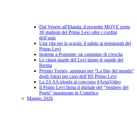
Dal Veneto all'Irlanda: il progetto MOVE porta
30 studenti del Primo Levi oltre i confini
dell’aula
Una vita per la scuola: il saluto ai pensionati del
Primo Levi
Insieme a Pomonte: un cammino di crescita
Le classi quarte del Levi lungo le rapide del
Brenta
Premio Tomeo, applausi per “La fine del mondo”
degli Attori per caso dell’IIS Primo Levi
La 2A SA trionfa al concorso #ArpaVideo
Il Primo Levi firma il digitale del “Sentiero del
Poeta” inaugurato in Comelico
Maggio 2026