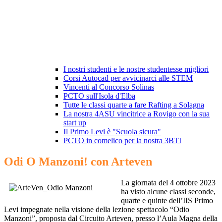
I nostri studenti e le nostre studentesse migliori
Corsi Autocad per avvicinarci alle STEM
Vincenti al Concorso Solinas
PCTO sull'Isola d'Elba
Tutte le classi quarte a fare Rafting a Solagna
La nostra 4ASU vincitrice a Rovigo con la sua
start up
Il Primo Levi è "Scuola sicura"
PCTO in comelico per la nostra 3BTI
Odi O Manzoni! con Arteven
La giornata del 4 ottobre 2023
ha visto alcune classi seconde,
quarte e quinte dell’IIS Primo
Levi impegnate nella visione della lezione spettacolo “Odio
Manzoni”, proposta dal Circuito Arteven, presso l’Aula Magna della