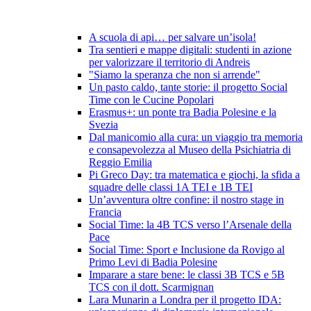
A scuola di api… per salvare un’isola!
Tra sentieri e mappe digitali: studenti in azione
per valorizzare il territorio di Andreis
"Siamo la speranza che non si arrende"
Un pasto caldo, tante storie: il progetto Social
Time con le Cucine Popolari
Erasmus+: un ponte tra Badia Polesine e la
Svezia
Dal manicomio alla cura: un viaggio tra memoria
e consapevolezza al Museo della Psichiatria di
Reggio Emilia
Pi Greco Day: tra matematica e giochi, la sfida a
squadre delle classi 1A TEI e 1B TEI
Un’avventura oltre confine: il nostro stage in
Francia
Social Time: la 4B TCS verso l’Arsenale della
Pace
Social Time: Sport e Inclusione da Rovigo al
Primo Levi di Badia Polesine
Imparare a stare bene: le classi 3B TCS e 5B
TCS con il dott. Scarmignan
Lara Munarin a Londra per il progetto IDA: