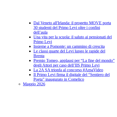
Dal Veneto all'Irlanda: il progetto MOVE porta
30 studenti del Primo Levi oltre i confini
dell’aula
Una vita per la scuola: il saluto ai pensionati del
Primo Levi
Insieme a Pomonte: un cammino di crescita
Le classi quarte del Levi lungo le rapide del
Brenta
Premio Tomeo, applausi per “La fine del mondo”
degli Attori per caso dell’IIS Primo Levi
La 2A SA trionfa al concorso #ArpaVideo
Il Primo Levi firma il digitale del “Sentiero del
Poeta” inaugurato in Comelico
Maggio 2026