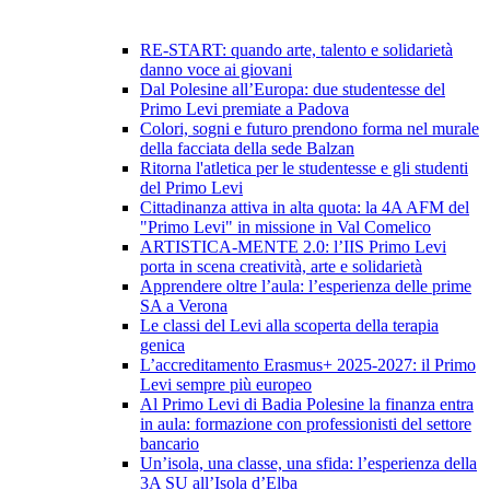
RE-START: quando arte, talento e solidarietà
danno voce ai giovani
Dal Polesine all’Europa: due studentesse del
Primo Levi premiate a Padova
Colori, sogni e futuro prendono forma nel murale
della facciata della sede Balzan
Ritorna l'atletica per le studentesse e gli studenti
del Primo Levi
Cittadinanza attiva in alta quota: la 4A AFM del
"Primo Levi" in missione in Val Comelico
ARTISTICA-MENTE 2.0: l’IIS Primo Levi
porta in scena creatività, arte e solidarietà
Apprendere oltre l’aula: l’esperienza delle prime
SA a Verona
Le classi del Levi alla scoperta della terapia
genica
L’accreditamento Erasmus+ 2025-2027: il Primo
Levi sempre più europeo
Al Primo Levi di Badia Polesine la finanza entra
in aula: formazione con professionisti del settore
bancario
Un’isola, una classe, una sfida: l’esperienza della
3A SU all’Isola d’Elba