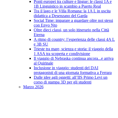
Ponti europei tra culture e lingue: le classi 1A e
1B Linguistico in scambio a Puerto Real
Tra il lago e le Villa Romana: la 1A L in uscita
didattica a Desenzano del Garda
Social Time: imparare a guardare oltre noi stessi
con Enyo Nto
Oltre dieci classi, un solo itinerario nella Città
Eterna
A ritmo di country: l’esperienza delle classi 4A L
e 3B SU
Trieste tra mare, scienza e storia: il viaggio della
1 ASA tra scoperta e condivisione
Il viaggio di Nebraska continua ancora...e arriva
al Quirinale
Inclusione in viaggio: studenti del DAI
protagonisti di una giornata formativa a Ferrara
Dalle idee agli oggetti: all’IIS Primo Levi un
corso di stampa 3D per gli studenti
Marzo 2026