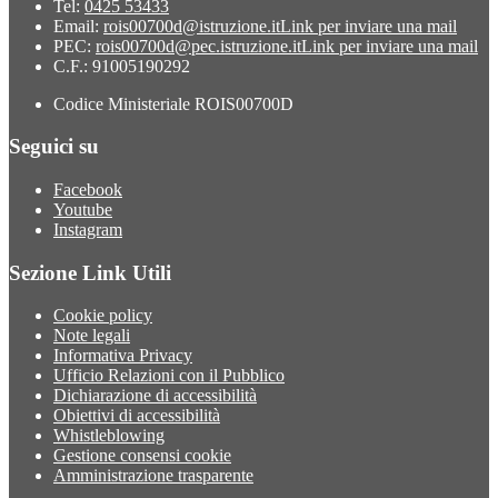
Tel:
0425 53433
Email:
rois00700d@istruzione.it
Link per inviare una mail
PEC:
rois00700d@pec.istruzione.it
Link per inviare una mail
C.F.: 91005190292
Codice Ministeriale ROIS00700D
Seguici su
Facebook
Youtube
Instagram
Sezione Link Utili
Cookie policy
Note legali
Informativa Privacy
Ufficio Relazioni con il Pubblico
Dichiarazione di accessibilità
Obiettivi di accessibilità
Whistleblowing
Gestione consensi cookie
Amministrazione trasparente