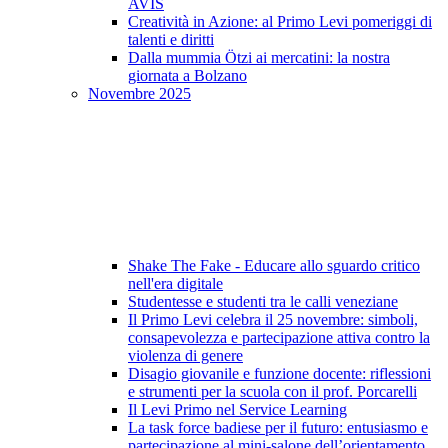
AVIS
Creatività in Azione: al Primo Levi pomeriggi di
talenti e diritti
Dalla mummia Ötzi ai mercatini: la nostra
giornata a Bolzano
Novembre 2025
Shake The Fake - Educare allo sguardo critico
nell'era digitale
Studentesse e studenti tra le calli veneziane
Il Primo Levi celebra il 25 novembre: simboli,
consapevolezza e partecipazione attiva contro la
violenza di genere
Disagio giovanile e funzione docente: riflessioni
e strumenti per la scuola con il prof. Porcarelli
Il Levi Primo nel Service Learning
La task force badiese per il futuro: entusiasmo e
partecipazione al mini-salone dell’orientamento