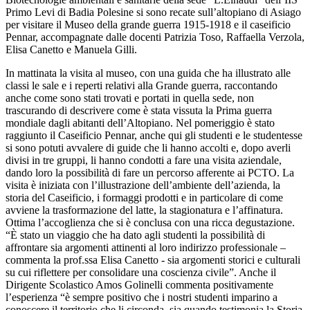
Primo Levi di Badia Polesine si sono recate sull’altopiano di Asiago
per visitare il Museo della grande guerra 1915-1918 e il caseificio
Pennar, accompagnate dalle docenti Patrizia Toso, Raffaella Verzola,
Elisa Canetto e Manuela Gilli.
In mattinata la visita al museo, con una guida che ha illustrato alle
classi le sale e i reperti relativi alla Grande guerra, raccontando
anche come sono stati trovati e portati in quella sede, non
trascurando di descrivere come è stata vissuta la Prima guerra
mondiale dagli abitanti dell’Altopiano. Nel pomeriggio è stato
raggiunto il Caseificio Pennar, anche qui gli studenti e le studentesse
si sono potuti avvalere di guide che li hanno accolti e, dopo averli
divisi in tre gruppi, li hanno condotti a fare una visita aziendale,
dando loro la possibilità di fare un percorso afferente ai PCTO. La
visita è iniziata con l’illustrazione dell’ambiente dell’azienda, la
storia del Caseificio, i formaggi prodotti e in particolare di come
avviene la trasformazione del latte, la stagionatura e l’affinatura.
Ottima l’accoglienza che si è conclusa con una ricca degustazione.
“È stato un viaggio che ha dato agli studenti la possibilità di
affrontare sia argomenti attinenti al loro indirizzo professionale –
commenta la prof.ssa Elisa Canetto - sia argomenti storici e culturali
su cui riflettere per consolidare una coscienza civile”. Anche il
Dirigente Scolastico Amos Golinelli commenta positivamente
l’esperienza “è sempre positivo che i nostri studenti imparino a
conoscere il territorio che li circonda, sia quando testimonia la Storia