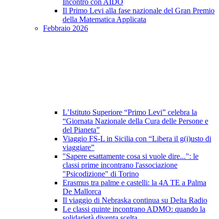
Incontro con AIDO
Il Primo Levi alla fase nazionale del Gran Premio
della Matematica Applicata
Febbraio 2026
L’Istituto Superiore “Primo Levi” celebra la
“Giornata Nazionale della Cura delle Persone e
del Pianeta”
Viaggio FS-L in Sicilia con “Libera il g(i)usto di
viaggiare”
"Sapere esattamente cosa si vuole dire...": le
classi prime incontrano l'associazione
"Psicodizione" di Torino
Erasmus tra palme e castelli: la 4A TE a Palma
De Mallorca
Il viaggio di Nebraska continua su Delta Radio
Le classi quinte incontrano ADMO: quando la
solidarietà diventa scelta