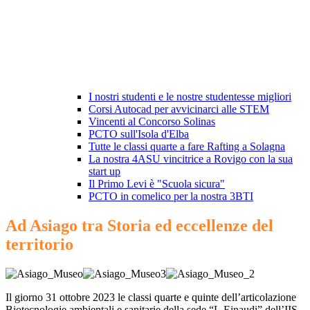
I nostri studenti e le nostre studentesse migliori
Corsi Autocad per avvicinarci alle STEM
Vincenti al Concorso Solinas
PCTO sull'Isola d'Elba
Tutte le classi quarte a fare Rafting a Solagna
La nostra 4ASU vincitrice a Rovigo con la sua
start up
Il Primo Levi è "Scuola sicura"
PCTO in comelico per la nostra 3BTI
Ad Asiago tra Storia ed eccellenze del
territorio
Il giorno 31 ottobre 2023 le classi quarte e quinte dell’articolazione
Biotecnologie ambientali e sanitarie della sede “L.Einaudi” dell’IIS