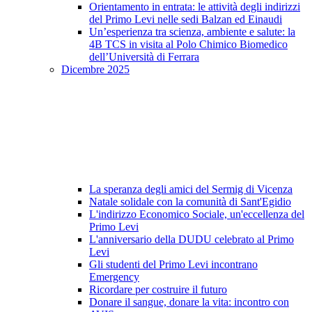
Orientamento in entrata: le attività degli indirizzi
del Primo Levi nelle sedi Balzan ed Einaudi
Un’esperienza tra scienza, ambiente e salute: la
4B TCS in visita al Polo Chimico Biomedico
dell’Università di Ferrara
Dicembre 2025
La speranza degli amici del Sermig di Vicenza
Natale solidale con la comunità di Sant'Egidio
L'indirizzo Economico Sociale, un'eccellenza del
Primo Levi
L'anniversario della DUDU celebrato al Primo
Levi
Gli studenti del Primo Levi incontrano
Emergency
Ricordare per costruire il futuro
Donare il sangue, donare la vita: incontro con