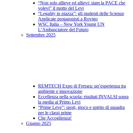
“Non solo allieve ed allievi: siam la PACE che
volevi” il motto del Levi
“Legality in piazza”: gli studenti delle Scienze
Applicate protagonisti a Rovigo
WSC Italia – New York Young UN
L’Ambasciatore del Futuro
Settembre 2025
REMTECH Expo di Ferrara: un’esperienza tra
ambiente e innovazione
Eccellenza nella scuola: risultati INVALSI sopra
la media al Primo Levi
“Prime Leve”: sport, gioco e spirito di squadra
per le classi prime
Che Accoglienza!
Giugno 2025