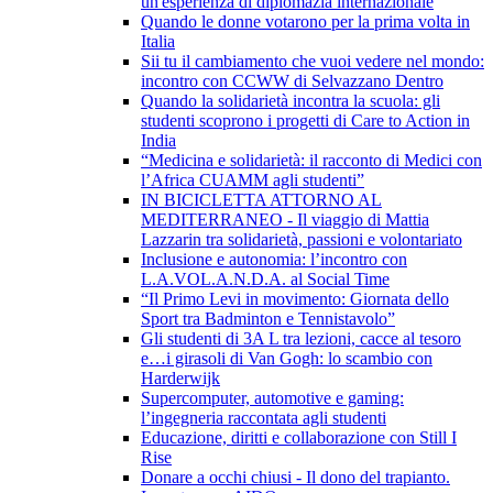
un'esperienza di diplomazia internazionale
Quando le donne votarono per la prima volta in
Italia
Sii tu il cambiamento che vuoi vedere nel mondo:
incontro con CCWW di Selvazzano Dentro
Quando la solidarietà incontra la scuola: gli
studenti scoprono i progetti di Care to Action in
India
“Medicina e solidarietà: il racconto di Medici con
l’Africa CUAMM agli studenti”
IN BICICLETTA ATTORNO AL
MEDITERRANEO - Il viaggio di Mattia
Lazzarin tra solidarietà, passioni e volontariato
Inclusione e autonomia: l’incontro con
L.A.VOL.A.N.D.A. al Social Time
“Il Primo Levi in movimento: Giornata dello
Sport tra Badminton e Tennistavolo”
Gli studenti di 3A L tra lezioni, cacce al tesoro
e…i girasoli di Van Gogh: lo scambio con
Harderwijk
Supercomputer, automotive e gaming:
l’ingegneria raccontata agli studenti
Educazione, diritti e collaborazione con Still I
Rise
Donare a occhi chiusi - Il dono del trapianto.