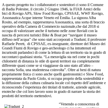
A questo progetto tra i collaboratori e sostenitori ci sono il Comune
di Badia Polesine, il circolo 2 Giugno 1946, la FIAB Amici della
bici di Rovigo APS, Slow Food Rovigo, CPSSAE, WWF Rovigo,
Assonautica Acque interne Veneto ed Emilia. La signora Alba
Rosito, ad esempio, rappresentava Assonautica, una sorta di braccio
operativo della Camera di Commercio nazionale,che dal 2018 si
occupa di valorizzare anche il turismo nelle zone fluviali con la
nascita di percorsi turistici Bike & Boat per “navigare il museo
diffuso nell’acqua” che sono stati accorporati a Tradunt; il professore
Raffaele Perett,
di CPSSAE, ex-insegnante, direttore del Museo dei
Grandi Fiumi di Rovigo e geo-archeologo ci ha intrattenuti ed
incuriositi parlandoci di come la lettura di un territorio sia in grado di
raccontarci qualsiasi storia. “La meraviglia sta nel come in pochi
chilometri di distanza lo stile di questi territori sia completamente
differente quasi come se si viaggiasse da uno stato all’altro –
racconta Sofia, una studentessa coinvolta”. Oltre ai beni di natura
propriamente fisica ci sono anche quelli gastronomici e Slow Food,
rappresentata da Paolo Giolo, si occupa proprio della sostenibilità e
la diffusione della cultura culinaria locale col rispetto dell’ambiente e
riconoscendo l’esperienza dei titolari di trattorie, aziende agricole,
enoteche che col loro lavoro sono in grado di narrare la storia dei
prodotti del territorio mettendovi.
“Venendo a conoscenza di