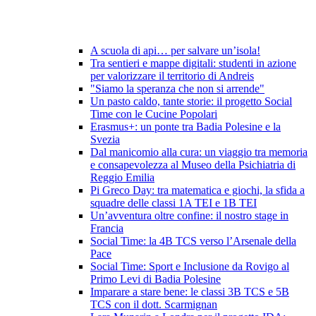
A scuola di api… per salvare un’isola!
Tra sentieri e mappe digitali: studenti in azione
per valorizzare il territorio di Andreis
"Siamo la speranza che non si arrende"
Un pasto caldo, tante storie: il progetto Social
Time con le Cucine Popolari
Erasmus+: un ponte tra Badia Polesine e la
Svezia
Dal manicomio alla cura: un viaggio tra memoria
e consapevolezza al Museo della Psichiatria di
Reggio Emilia
Pi Greco Day: tra matematica e giochi, la sfida a
squadre delle classi 1A TEI e 1B TEI
Un’avventura oltre confine: il nostro stage in
Francia
Social Time: la 4B TCS verso l’Arsenale della
Pace
Social Time: Sport e Inclusione da Rovigo al
Primo Levi di Badia Polesine
Imparare a stare bene: le classi 3B TCS e 5B
TCS con il dott. Scarmignan