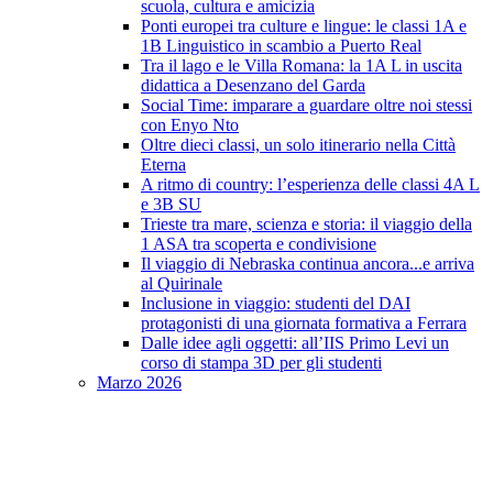
scuola, cultura e amicizia
Ponti europei tra culture e lingue: le classi 1A e
1B Linguistico in scambio a Puerto Real
Tra il lago e le Villa Romana: la 1A L in uscita
didattica a Desenzano del Garda
Social Time: imparare a guardare oltre noi stessi
con Enyo Nto
Oltre dieci classi, un solo itinerario nella Città
Eterna
A ritmo di country: l’esperienza delle classi 4A L
e 3B SU
Trieste tra mare, scienza e storia: il viaggio della
1 ASA tra scoperta e condivisione
Il viaggio di Nebraska continua ancora...e arriva
al Quirinale
Inclusione in viaggio: studenti del DAI
protagonisti di una giornata formativa a Ferrara
Dalle idee agli oggetti: all’IIS Primo Levi un
corso di stampa 3D per gli studenti
Marzo 2026