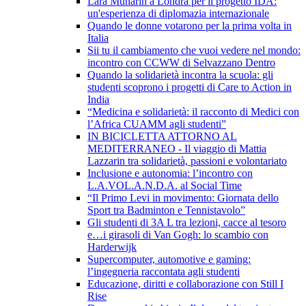
Lara Munarin a Londra per il progetto IDA:
un'esperienza di diplomazia internazionale
Quando le donne votarono per la prima volta in
Italia
Sii tu il cambiamento che vuoi vedere nel mondo:
incontro con CCWW di Selvazzano Dentro
Quando la solidarietà incontra la scuola: gli
studenti scoprono i progetti di Care to Action in
India
“Medicina e solidarietà: il racconto di Medici con
l’Africa CUAMM agli studenti”
IN BICICLETTA ATTORNO AL
MEDITERRANEO - Il viaggio di Mattia
Lazzarin tra solidarietà, passioni e volontariato
Inclusione e autonomia: l’incontro con
L.A.VOL.A.N.D.A. al Social Time
“Il Primo Levi in movimento: Giornata dello
Sport tra Badminton e Tennistavolo”
Gli studenti di 3A L tra lezioni, cacce al tesoro
e…i girasoli di Van Gogh: lo scambio con
Harderwijk
Supercomputer, automotive e gaming:
l’ingegneria raccontata agli studenti
Educazione, diritti e collaborazione con Still I
Rise