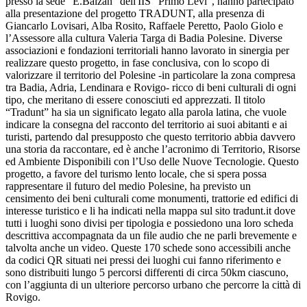
presso la sede “E.Balzan” dell'IIS “Primo Levi”, hanno partecipato
alla presentazione del progetto TRADUNT, alla presenza di
Giancarlo Lovisari, Alba Rosito, Raffaele Peretto, Paolo Giolo e
l’Assessore alla cultura Valeria Targa di Badia Polesine. Diverse
associazioni e fondazioni territoriali hanno lavorato in sinergia per
realizzare questo progetto, in fase conclusiva, con lo scopo di
valorizzare il territorio del Polesine -in particolare la zona compresa
tra Badia, Adria, Lendinara e Rovigo- ricco di beni culturali di ogni
tipo, che meritano di essere conosciuti ed apprezzati. Il titolo
“Tradunt” ha sia un significato legato alla parola latina, che vuole
indicare la consegna del racconto del territorio ai suoi abitanti e ai
turisti, partendo dal presupposto che questo territorio abbia davvero
una storia da raccontare, ed è anche l’acronimo di Territorio, Risorse
ed Ambiente Disponibili con l’Uso delle Nuove Tecnologie. Questo
progetto, a favore del turismo lento locale, che si spera possa
rappresentare il futuro del medio Polesine, ha previsto un
censimento dei beni culturali come monumenti, trattorie ed edifici di
interesse turistico e li ha indicati nella mappa sul sito tradunt.it dove
tutti i luoghi sono divisi per tipologia e possiedono una loro scheda
descrittiva accompagnata da un file audio che ne parli brevemente e
talvolta anche un video. Queste 170 schede sono accessibili anche
da codici QR situati nei pressi dei luoghi cui fanno riferimento e
sono distribuiti lungo 5 percorsi differenti di circa 50km ciascuno,
con l’aggiunta di un ulteriore percorso urbano che percorre la città di
Rovigo.