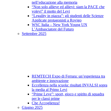
nell’educazione alla memoria
“Non solo allieve ed allievi: siam la PACE che
volevi” il motto del Levi
“Legality in piazza”: gli studenti delle Scienze
Applicate protagonisti a Rovigo
WSC Italia – New York Young UN
L’Ambasciatore del Futuro
Settembre 2025
REMTECH Expo di Ferrara: un’esperienza tra
ambiente e innovazione
Eccellenza nella scuola: risultati INVALSI sopra
la media al Primo Levi
“Prime Leve”: sport, gioco e spirito di squadra
per le classi prime
Che Accoglienza!
Giugno 2025