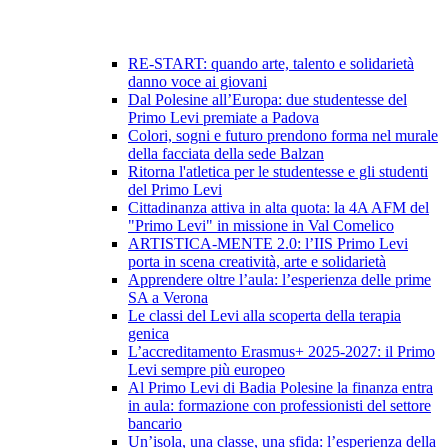
RE-START: quando arte, talento e solidarietà
danno voce ai giovani
Dal Polesine all’Europa: due studentesse del
Primo Levi premiate a Padova
Colori, sogni e futuro prendono forma nel murale
della facciata della sede Balzan
Ritorna l'atletica per le studentesse e gli studenti
del Primo Levi
Cittadinanza attiva in alta quota: la 4A AFM del
"Primo Levi" in missione in Val Comelico
ARTISTICA-MENTE 2.0: l’IIS Primo Levi
porta in scena creatività, arte e solidarietà
Apprendere oltre l’aula: l’esperienza delle prime
SA a Verona
Le classi del Levi alla scoperta della terapia
genica
L’accreditamento Erasmus+ 2025-2027: il Primo
Levi sempre più europeo
Al Primo Levi di Badia Polesine la finanza entra
in aula: formazione con professionisti del settore
bancario
Un’isola, una classe, una sfida: l’esperienza della