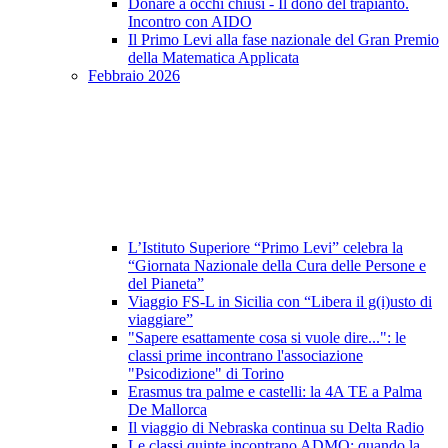
Donare a occhi chiusi - Il dono del trapianto.
Incontro con AIDO
Il Primo Levi alla fase nazionale del Gran Premio
della Matematica Applicata
Febbraio 2026
L’Istituto Superiore “Primo Levi” celebra la
“Giornata Nazionale della Cura delle Persone e
del Pianeta”
Viaggio FS-L in Sicilia con “Libera il g(i)usto di
viaggiare”
"Sapere esattamente cosa si vuole dire...": le
classi prime incontrano l'associazione
"Psicodizione" di Torino
Erasmus tra palme e castelli: la 4A TE a Palma
De Mallorca
Il viaggio di Nebraska continua su Delta Radio
Le classi quinte incontrano ADMO: quando la