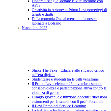
Donare il sangue, donare la vita: incontro con
AVIS
Creatività in Azione: al Primo Levi pomeriggi di
talenti e diritti
Dalla mummia Ötzi ai mercatini: la nostra
giornata a Bolzano
Novembre 2025
Shake The Fake - Educare allo sguardo critico
nell'era digitale
Studentesse e studenti tra le calli veneziane
Il Primo Levi celebra il 25 novembre: simboli,
consapevolezza e partecipazione attiva contro la
violenza di genere
Disagio giovanile e funzione docente: riflessioni
e strumenti per la scuola con il prof. Porcarelli
Il Levi Primo nel Service Learning
La task force badiese per il futuro: entusiasmo e