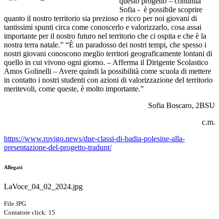
questo progetto – continua
Sofia -
è possibile scoprire
quanto il nostro territorio sia prezioso e ricco per noi giovani di
tantissimi spunti circa come conoscerlo e valorizzarlo, cosa assai
importante per il nostro futuro nel territorio che ci ospita e che è la
nostra terra natale.”
“È un paradosso dei nostri tempi, che spesso i
nostri giovani conoscono meglio territori geograficamente lontani di
quello in cui vivono ogni giorno. – Afferma il Dirigente Scolastico
Amos Golinelli – Avere quindi la possibilità come scuola di mettere
in contatto i nostri studenti con azioni di valorizzazione del territorio
meritevoli, come queste, è molto importante.”
Sofia Boscaro, 2BSU
c.m.
https://www.rovigo.news/due-classi-di-badia-polesine-alla-
presentazione-del-progetto-tradunt/
Allegati
LaVoce_04_02_2024.jpg
File JPG
Contatore click: 15