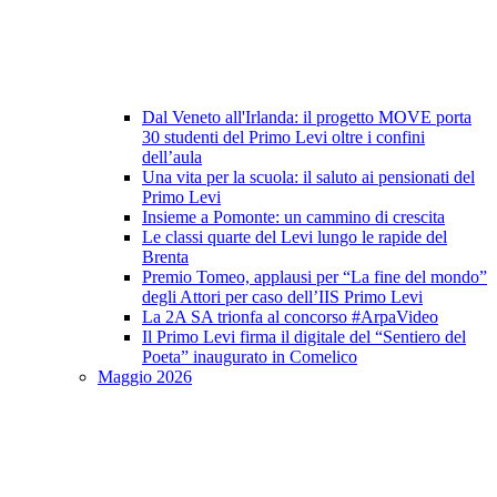
Dal Veneto all'Irlanda: il progetto MOVE porta
30 studenti del Primo Levi oltre i confini
dell’aula
Una vita per la scuola: il saluto ai pensionati del
Primo Levi
Insieme a Pomonte: un cammino di crescita
Le classi quarte del Levi lungo le rapide del
Brenta
Premio Tomeo, applausi per “La fine del mondo”
degli Attori per caso dell’IIS Primo Levi
La 2A SA trionfa al concorso #ArpaVideo
Il Primo Levi firma il digitale del “Sentiero del
Poeta” inaugurato in Comelico
Maggio 2026