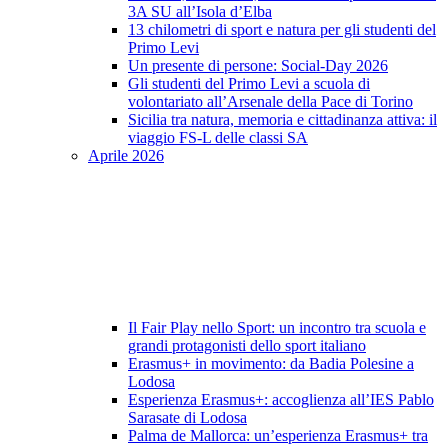
3A SU all’Isola d’Elba
13 chilometri di sport e natura per gli studenti del
Primo Levi
Un presente di persone: Social-Day 2026
Gli studenti del Primo Levi a scuola di
volontariato all’Arsenale della Pace di Torino
Sicilia tra natura, memoria e cittadinanza attiva: il
viaggio FS-L delle classi SA
Aprile 2026
Il Fair Play nello Sport: un incontro tra scuola e
grandi protagonisti dello sport italiano
Erasmus+ in movimento: da Badia Polesine a
Lodosa
Esperienza Erasmus+: accoglienza all’IES Pablo
Sarasate di Lodosa
Palma de Mallorca: un’esperienza Erasmus+ tra