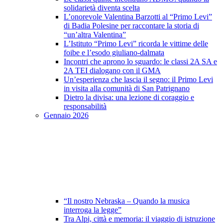
solidarietà diventa scelta
L’onorevole Valentina Barzotti al “Primo Levi”
di Badia Polesine per raccontare la storia di
“un’altra Valentina”
L’Istituto “Primo Levi” ricorda le vittime delle
foibe e l’esodo giuliano-dalmata
Incontri che aprono lo sguardo: le classi 2A SA e
2A TEI dialogano con il GMA
Un’esperienza che lascia il segno: il Primo Levi
in visita alla comunità di San Patrignano
Dietro la divisa: una lezione di coraggio e
responsabilità
Gennaio 2026
“Il nostro Nebraska – Quando la musica
interroga la legge”
Tra Alpi, città e memoria: il viaggio di istruzione