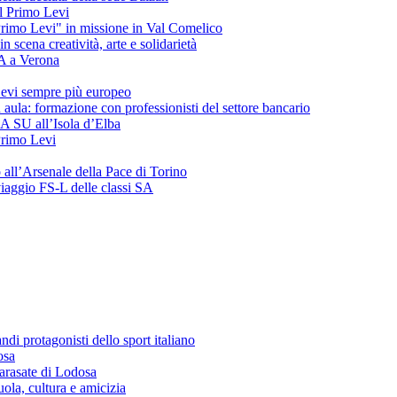
del Primo Levi
"Primo Levi" in missione in Val Comelico
ena creatività, arte e solidarietà
SA a Verona
evi sempre più europeo
 aula: formazione con professionisti del settore bancario
 3A SU all’Isola d’Elba
 Primo Levi
o all’Arsenale della Pace di Torino
 viaggio FS-L delle classi SA
andi protagonisti dello sport italiano
osa
arasate di Lodosa
ola, cultura e amicizia