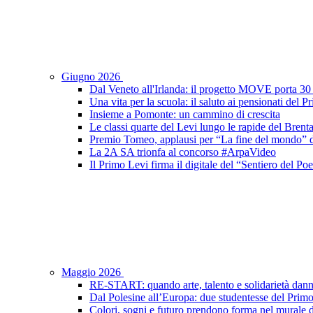
Giugno 2026
Dal Veneto all'Irlanda: il progetto MOVE porta 30 s
Una vita per la scuola: il saluto ai pensionati del 
Insieme a Pomonte: un cammino di crescita
Le classi quarte del Levi lungo le rapide del Brent
Premio Tomeo, applausi per “La fine del mondo” de
La 2A SA trionfa al concorso #ArpaVideo
Il Primo Levi firma il digitale del “Sentiero del P
Maggio 2026
RE-START: quando arte, talento e solidarietà dann
Dal Polesine all’Europa: due studentesse del Prim
Colori, sogni e futuro prendono forma nel murale d