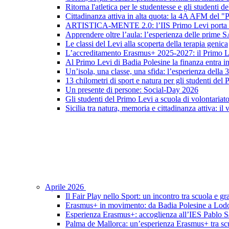
Ritorna l'atletica per le studentesse e gli studenti 
Cittadinanza attiva in alta quota: la 4A AFM del 
ARTISTICA-MENTE 2.0: l’IIS Primo Levi porta in sc
Apprendere oltre l’aula: l’esperienza delle prime 
Le classi del Levi alla scoperta della terapia genica
L’accreditamento Erasmus+ 2025-2027: il Primo L
Al Primo Levi di Badia Polesine la finanza entra in
Un’isola, una classe, una sfida: l’esperienza della
13 chilometri di sport e natura per gli studenti del
Un presente di persone: Social-Day 2026
Gli studenti del Primo Levi a scuola di volontariat
Sicilia tra natura, memoria e cittadinanza attiva: il
Aprile 2026
Il Fair Play nello Sport: un incontro tra scuola e gr
Erasmus+ in movimento: da Badia Polesine a Lod
Esperienza Erasmus+: accoglienza all’IES Pablo S
Palma de Mallorca: un’esperienza Erasmus+ tra scu