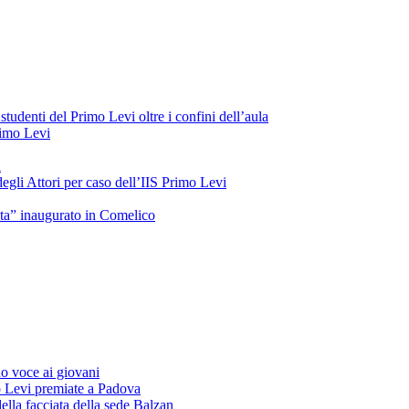
tudenti del Primo Levi oltre i confini dell’aula
Primo Levi
a
gli Attori per caso dell’IIS Primo Levi
oeta” inaugurato in Comelico
o voce ai giovani
o Levi premiate a Padova
ella facciata della sede Balzan