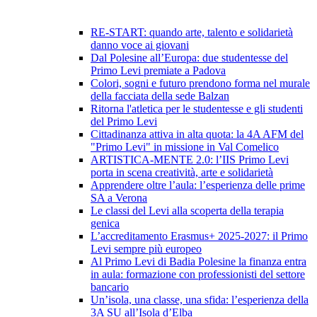
RE-START: quando arte, talento e solidarietà
danno voce ai giovani
Dal Polesine all’Europa: due studentesse del
Primo Levi premiate a Padova
Colori, sogni e futuro prendono forma nel murale
della facciata della sede Balzan
Ritorna l'atletica per le studentesse e gli studenti
del Primo Levi
Cittadinanza attiva in alta quota: la 4A AFM del
"Primo Levi" in missione in Val Comelico
ARTISTICA-MENTE 2.0: l’IIS Primo Levi
porta in scena creatività, arte e solidarietà
Apprendere oltre l’aula: l’esperienza delle prime
SA a Verona
Le classi del Levi alla scoperta della terapia
genica
L’accreditamento Erasmus+ 2025-2027: il Primo
Levi sempre più europeo
Al Primo Levi di Badia Polesine la finanza entra
in aula: formazione con professionisti del settore
bancario
Un’isola, una classe, una sfida: l’esperienza della
3A SU all’Isola d’Elba