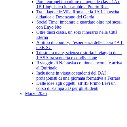
Ponti europei tra culture e lingue: le classi 1A e
1B Linguistico in scambio a Puerto Real
Tra il lago e le Villa Romana: la 1A L in uscita
didattica a Desenzano del Garda
Social Time: imparare a guardare oltre noi stessi
con Enyo Nto
Oltre dieci classi, un solo itinerario nella Città
Eterna
A ritmo di country: l’esperienza delle classi 4A L
e 3B SU
Trieste tra mare, scienza e storia: il viaggio della
1 ASA tra scoperta e condivisione
Il viaggio di Nebraska continua ancora...e arriva
al Quirinale
Inclusione in viaggio: studenti del DAI
protagonisti di una giornata formativa a Ferrara
Dalle idee agli oggetti: all’IIS Primo Levi un
corso di stampa 3D per gli studenti
Marzo 2026