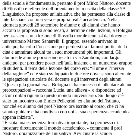
della scuola è fondamentale, pertanto il prof Mirko Nistoro, docente
di Filosofia e referente dell’orientamento in uscita della classe 5A
Linguistico, ha proposto un'iniziativa che ha permesso alla classe di
interfacciarsi con una vera e propria realtà accademica. Nella
giornata giovedì 28 settembre le alunne e gli alunni che hanno
accolto la proposta si sono recati, al termine delle lezioni, a Bologna
per assistere a una lezione di filosofia morale tenutasi dal docente
universitario Matteo Santarelli. Il gruppo, essendo arrivato in
anticipo, ha colto l’occasione per perdersi tra i famosi portici della
città e ammirare alcuni tra i suoi monumenti più importanti. Gli
alunni e le alunne poi si sono recati in via Zamboni, con largo
anticipo, per prendere posto nell’aula insieme a un numeroso gruppo
di studenti. Il tema della lezione del corso era: “Hume e l’inerzia
della ragione” ed è stato sviluppato in due ore dove si sono alternate
le spiegazioni articolate del docente e gli interventi degli alunni.
“Questa gita giornaliera a Bologna ci ha concesso di allentare alcune
preoccupazioni – racconta Lucia, una allieva - e rispondere ad
alcuni dubbi riguardo questo mondo universitario. Sul luogo c’è
stato un incontro con Enrico Pellegrini, ex alunno dell’istituto,
nonché ex alunno del prof Nistoro ora iscritto al corso, che ci ha
saputo guidare e ha condiviso con noi la sua esperienza accademica
appena iniziata”.
“È stata una esperienza formativa importante, ha permesso di
mostrare direttamente il mondo accademico. - commenta il prof
Nistoro, organizzatore dell'iniziativa- Avvicinare la scuola