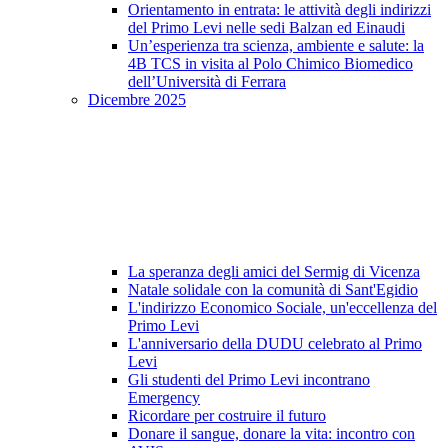
Orientamento in entrata: le attività degli indirizzi
del Primo Levi nelle sedi Balzan ed Einaudi
Un’esperienza tra scienza, ambiente e salute: la
4B TCS in visita al Polo Chimico Biomedico
dell’Università di Ferrara
Dicembre 2025
La speranza degli amici del Sermig di Vicenza
Natale solidale con la comunità di Sant'Egidio
L'indirizzo Economico Sociale, un'eccellenza del
Primo Levi
L'anniversario della DUDU celebrato al Primo
Levi
Gli studenti del Primo Levi incontrano
Emergency
Ricordare per costruire il futuro
Donare il sangue, donare la vita: incontro con