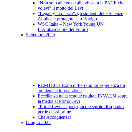
“Non solo allieve ed allievi: siam la PACE che
volevi” il motto del Levi
“Legality in piazza”: gli studenti delle Scienze
Applicate protagonisti a Rovigo
WSC Italia – New York Young UN
L’Ambasciatore del Futuro
Settembre 2025
REMTECH Expo di Ferrara: un’esperienza tra
ambiente e innovazione
Eccellenza nella scuola: risultati INVALSI sopra
la media al Primo Levi
“Prime Leve”: sport, gioco e spirito di squadra
per le classi prime
Che Accoglienza!
Giugno 2025