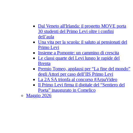
Dal Veneto all'Irlanda: il progetto MOVE porta
30 studenti del Primo Levi oltre i confini
dell’aula
Una vita per la scuola: il saluto ai pensionati del
Primo Levi
Insieme a Pomonte: un cammino di crescita
Le classi quarte del Levi lungo le rapide del
Brenta
Premio Tomeo, applausi per “La fine del mondo”
degli Attori per caso dell’IIS Primo Levi
La 2A SA trionfa al concorso #ArpaVideo
Il Primo Levi firma il digitale del “Sentiero del
Poeta” inaugurato in Comelico
Maggio 2026