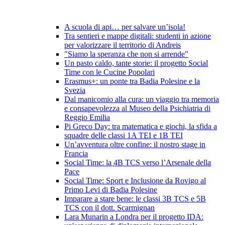
A scuola di api… per salvare un’isola!
Tra sentieri e mappe digitali: studenti in azione
per valorizzare il territorio di Andreis
"Siamo la speranza che non si arrende"
Un pasto caldo, tante storie: il progetto Social
Time con le Cucine Popolari
Erasmus+: un ponte tra Badia Polesine e la
Svezia
Dal manicomio alla cura: un viaggio tra memoria
e consapevolezza al Museo della Psichiatria di
Reggio Emilia
Pi Greco Day: tra matematica e giochi, la sfida a
squadre delle classi 1A TEI e 1B TEI
Un’avventura oltre confine: il nostro stage in
Francia
Social Time: la 4B TCS verso l’Arsenale della
Pace
Social Time: Sport e Inclusione da Rovigo al
Primo Levi di Badia Polesine
Imparare a stare bene: le classi 3B TCS e 5B
TCS con il dott. Scarmignan
Lara Munarin a Londra per il progetto IDA: