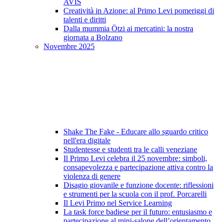
AVIS
Creatività in Azione: al Primo Levi pomeriggi di
talenti e diritti
Dalla mummia Ötzi ai mercatini: la nostra
giornata a Bolzano
Novembre 2025
Shake The Fake - Educare allo sguardo critico
nell'era digitale
Studentesse e studenti tra le calli veneziane
Il Primo Levi celebra il 25 novembre: simboli,
consapevolezza e partecipazione attiva contro la
violenza di genere
Disagio giovanile e funzione docente: riflessioni
e strumenti per la scuola con il prof. Porcarelli
Il Levi Primo nel Service Learning
La task force badiese per il futuro: entusiasmo e
partecipazione al mini-salone dell’orientamento