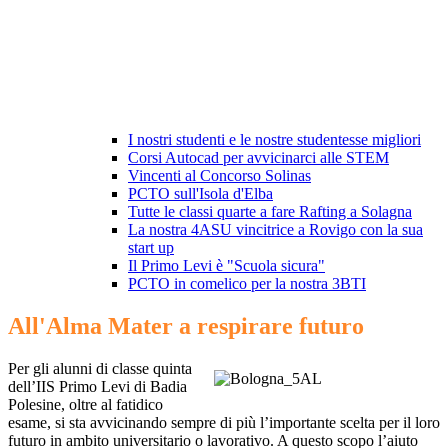
I nostri studenti e le nostre studentesse migliori
Corsi Autocad per avvicinarci alle STEM
Vincenti al Concorso Solinas
PCTO sull'Isola d'Elba
Tutte le classi quarte a fare Rafting a Solagna
La nostra 4ASU vincitrice a Rovigo con la sua
start up
Il Primo Levi è "Scuola sicura"
PCTO in comelico per la nostra 3BTI
All'Alma Mater a respirare futuro
Per gli alunni di classe quinta
dell’IIS Primo Levi di Badia
Polesine, oltre al fatidico
esame, si sta avvicinando sempre di più l’importante scelta per il loro
futuro in ambito universitario o lavorativo. A questo scopo l’aiuto