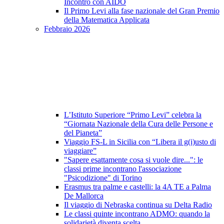
Incontro con AIDO
Il Primo Levi alla fase nazionale del Gran Premio
della Matematica Applicata
Febbraio 2026
L’Istituto Superiore “Primo Levi” celebra la
“Giornata Nazionale della Cura delle Persone e
del Pianeta”
Viaggio FS-L in Sicilia con “Libera il g(i)usto di
viaggiare”
"Sapere esattamente cosa si vuole dire...": le
classi prime incontrano l'associazione
"Psicodizione" di Torino
Erasmus tra palme e castelli: la 4A TE a Palma
De Mallorca
Il viaggio di Nebraska continua su Delta Radio
Le classi quinte incontrano ADMO: quando la
solidarietà diventa scelta