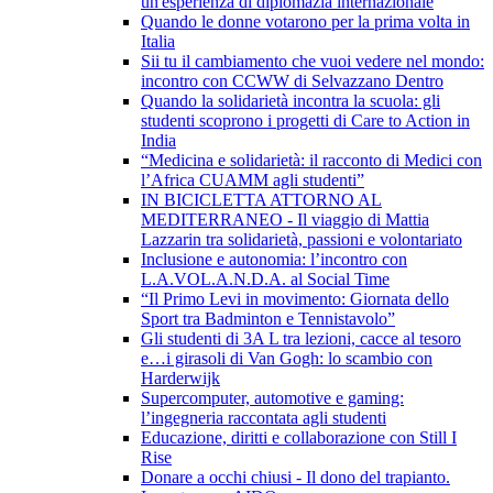
un'esperienza di diplomazia internazionale
Quando le donne votarono per la prima volta in
Italia
Sii tu il cambiamento che vuoi vedere nel mondo:
incontro con CCWW di Selvazzano Dentro
Quando la solidarietà incontra la scuola: gli
studenti scoprono i progetti di Care to Action in
India
“Medicina e solidarietà: il racconto di Medici con
l’Africa CUAMM agli studenti”
IN BICICLETTA ATTORNO AL
MEDITERRANEO - Il viaggio di Mattia
Lazzarin tra solidarietà, passioni e volontariato
Inclusione e autonomia: l’incontro con
L.A.VOL.A.N.D.A. al Social Time
“Il Primo Levi in movimento: Giornata dello
Sport tra Badminton e Tennistavolo”
Gli studenti di 3A L tra lezioni, cacce al tesoro
e…i girasoli di Van Gogh: lo scambio con
Harderwijk
Supercomputer, automotive e gaming:
l’ingegneria raccontata agli studenti
Educazione, diritti e collaborazione con Still I
Rise
Donare a occhi chiusi - Il dono del trapianto.