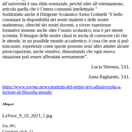
all’università è una sfida essenziale, perché oltre all’orientamento,
articola quella che è l’intera comunità intellettuale.”
Soddisfatto anche il Dirigente Scolastico Amos Golinelli “è bello
constatare la disponibilità dei nostri studenti e delle nostre
studentesse, oltreché dei nostri docenti, a vivere esperienze
formative insieme anche oltre l’orario scolastico; non è per niente
scontata. Il bisogno delle nostre classi in uscita di conoscere ciò che
le attende, in un possibile mondo accademico, è cosa che non si può
trascurare, esperienze come queste possono senz’altro attutire alcune
preoccupazioni, anche emotive, dimostrando che ogni nuova
situazione può essere affrontata serenamente”.
Lucia Sbrenna, 5AL
Anna Pagliarulo, 5AL
https://www.rovigo.news/studenti-del-primo-levi-alluniversita-a-
lezione-di-filosofia-morale/
Allegati
LaVoce_9_10_2023_1.jpg
File JPG
Contatore click: 11