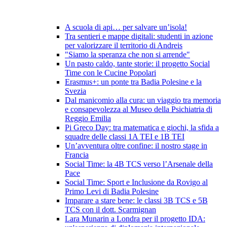
A scuola di api… per salvare un’isola!
Tra sentieri e mappe digitali: studenti in azione
per valorizzare il territorio di Andreis
"Siamo la speranza che non si arrende"
Un pasto caldo, tante storie: il progetto Social
Time con le Cucine Popolari
Erasmus+: un ponte tra Badia Polesine e la
Svezia
Dal manicomio alla cura: un viaggio tra memoria
e consapevolezza al Museo della Psichiatria di
Reggio Emilia
Pi Greco Day: tra matematica e giochi, la sfida a
squadre delle classi 1A TEI e 1B TEI
Un’avventura oltre confine: il nostro stage in
Francia
Social Time: la 4B TCS verso l’Arsenale della
Pace
Social Time: Sport e Inclusione da Rovigo al
Primo Levi di Badia Polesine
Imparare a stare bene: le classi 3B TCS e 5B
TCS con il dott. Scarmignan
Lara Munarin a Londra per il progetto IDA: