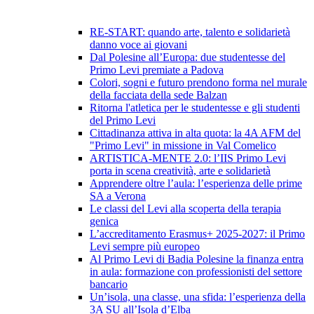
RE-START: quando arte, talento e solidarietà
danno voce ai giovani
Dal Polesine all’Europa: due studentesse del
Primo Levi premiate a Padova
Colori, sogni e futuro prendono forma nel murale
della facciata della sede Balzan
Ritorna l'atletica per le studentesse e gli studenti
del Primo Levi
Cittadinanza attiva in alta quota: la 4A AFM del
"Primo Levi" in missione in Val Comelico
ARTISTICA-MENTE 2.0: l’IIS Primo Levi
porta in scena creatività, arte e solidarietà
Apprendere oltre l’aula: l’esperienza delle prime
SA a Verona
Le classi del Levi alla scoperta della terapia
genica
L’accreditamento Erasmus+ 2025-2027: il Primo
Levi sempre più europeo
Al Primo Levi di Badia Polesine la finanza entra
in aula: formazione con professionisti del settore
bancario
Un’isola, una classe, una sfida: l’esperienza della
3A SU all’Isola d’Elba