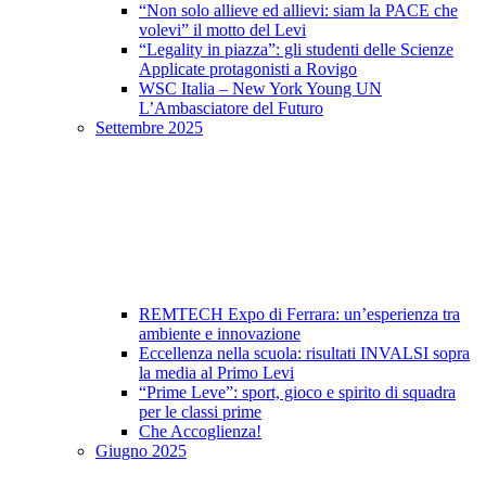
“Non solo allieve ed allievi: siam la PACE che
volevi” il motto del Levi
“Legality in piazza”: gli studenti delle Scienze
Applicate protagonisti a Rovigo
WSC Italia – New York Young UN
L’Ambasciatore del Futuro
Settembre 2025
REMTECH Expo di Ferrara: un’esperienza tra
ambiente e innovazione
Eccellenza nella scuola: risultati INVALSI sopra
la media al Primo Levi
“Prime Leve”: sport, gioco e spirito di squadra
per le classi prime
Che Accoglienza!
Giugno 2025