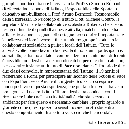
gruppi hanno incontrato e intervistato la Prof.ssa Simona Romanin
(Referente Inclusione dell’Istituto, Responsabile dello Sportello
educativo anti-bullismo), il Prof. Arturo Bernecoli (Responsabile
della Sicurezza), lo Psicologo di Istituto Dott. Michele Contro, la
segretaria Marina e la collaboratrice scolastica Roberta, che si sono
resi gentilmente disponibili a queste attività; qualche studente ha
affiancato alcune insegnanti di sostegno per scoprire l’importanza e
la bellezza del loro lavoro; infine, un ultimo gruppo ha aiutato le
collaboratrici scolastiche a pulire i locali dell’Istituto. “Tutte le
attività svolte hanno favorito la crescita di noi alunni partecipanti e,
soprattutto, ci hanno aiutato a comprendere in quanti modi differenti
è possibile prendersi cura del mondo e delle persone che lo abitano,
per costruire insieme un futuro di Pace e solidarietà”.
Proprio le due
due classi coinvolte, in rappresentanza dell’Istituto, il 19 aprile si
recheranno a Roma per partecipare all’incontro delle Scuole di Pace
con Papa Francesco.
Anche il Dirigente Scolastico si esprime in
modo positivo su questa esperienza, che per la prima volta ha visto
protagonista il nostro Istituto “il prendersi cura comincia con il
riconoscere l’altro nella sua individualità, che sia persona o
ambiente; per fare questo è necessario cambiare i proprio sguardo e
giornate come questo possono sensibilizzare i nostri studenti a
questo comportamento di apertura verso ciò che li circonda”.
Sofia Boscaro, 2BSU