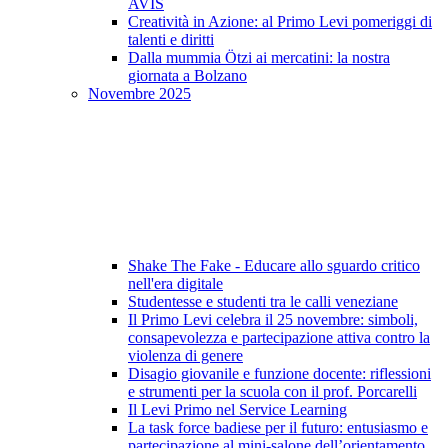
AVIS
Creatività in Azione: al Primo Levi pomeriggi di
talenti e diritti
Dalla mummia Ötzi ai mercatini: la nostra
giornata a Bolzano
Novembre 2025
Shake The Fake - Educare allo sguardo critico
nell'era digitale
Studentesse e studenti tra le calli veneziane
Il Primo Levi celebra il 25 novembre: simboli,
consapevolezza e partecipazione attiva contro la
violenza di genere
Disagio giovanile e funzione docente: riflessioni
e strumenti per la scuola con il prof. Porcarelli
Il Levi Primo nel Service Learning
La task force badiese per il futuro: entusiasmo e
partecipazione al mini-salone dell’orientamento