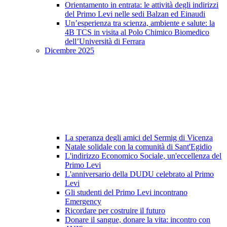
Orientamento in entrata: le attività degli indirizzi
del Primo Levi nelle sedi Balzan ed Einaudi
Un’esperienza tra scienza, ambiente e salute: la
4B TCS in visita al Polo Chimico Biomedico
dell’Università di Ferrara
Dicembre 2025
La speranza degli amici del Sermig di Vicenza
Natale solidale con la comunità di Sant'Egidio
L'indirizzo Economico Sociale, un'eccellenza del
Primo Levi
L'anniversario della DUDU celebrato al Primo
Levi
Gli studenti del Primo Levi incontrano
Emergency
Ricordare per costruire il futuro
Donare il sangue, donare la vita: incontro con