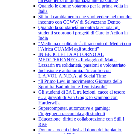
un'esperienza di diplomazia internazionale
Quando le donne votarono per la prima volta in
Italia
Sii tu il cambiamento che vuoi vedere nel mondo:
incontro con CCWW di Selvazzano Dentro
Quando la solidarietà incontra la scuola: gli
studenti scoprono i progetti di Care to Action in
India
“Medicina e solidarietà: il racconto di Medici con
l’Africa CUAMM agli studenti”
IN BICICLETTA ATTORNO AL
MEDITERRANEO - Il viaggio di Mattia
Lazzarin tra solidarietà, passioni e volontariato
Inclusione e autonomia: l’incontro con
L.A.VOL.A.N.D.A. al Social Time
“Il Primo Levi in movimento: Giornata dello
Sport tra Badminton e Tennistavolo”
Gli studenti di 3A L tra lezioni, cacce al tesoro
e…i girasoli di Van Gogh: lo scambio con
Harderwijk
Supercomputer, automotive e gaming:
l’ingegneria raccontata agli studenti
Educazione, diritti e collaborazione con Still I
Rise
Donare a occhi chiusi - Il dono del trapianto.