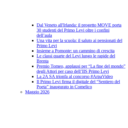
Dal Veneto all'Irlanda: il progetto MOVE porta
30 studenti del Primo Levi oltre i confini
dell’aula
Una vita per la scuola: il saluto ai pensionati del
Primo Levi
Insieme a Pomonte: un cammino di crescita
Le classi quarte del Levi lungo le rapide del
Brenta
Premio Tomeo, applausi per “La fine del mondo”
degli Attori per caso dell’IIS Primo Levi
La 2A SA trionfa al concorso #ArpaVideo
Il Primo Levi firma il digitale del “Sentiero del
Poeta” inaugurato in Comelico
Maggio 2026