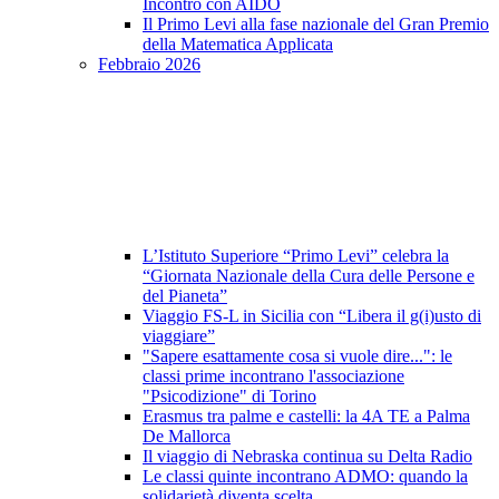
Incontro con AIDO
Il Primo Levi alla fase nazionale del Gran Premio
della Matematica Applicata
Febbraio 2026
L’Istituto Superiore “Primo Levi” celebra la
“Giornata Nazionale della Cura delle Persone e
del Pianeta”
Viaggio FS-L in Sicilia con “Libera il g(i)usto di
viaggiare”
"Sapere esattamente cosa si vuole dire...": le
classi prime incontrano l'associazione
"Psicodizione" di Torino
Erasmus tra palme e castelli: la 4A TE a Palma
De Mallorca
Il viaggio di Nebraska continua su Delta Radio
Le classi quinte incontrano ADMO: quando la
solidarietà diventa scelta