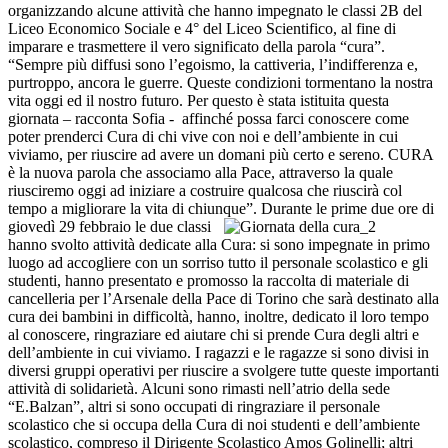
organizzando alcune attività che hanno impegnato le classi 2B del
Liceo Economico Sociale e 4° del Liceo Scientifico, al fine di
imparare e trasmettere il vero significato della parola “cura”.
“Sempre più diffusi sono l’egoismo, la cattiveria, l’indifferenza e,
purtroppo, ancora le guerre. Queste condizioni tormentano la nostra
vita oggi ed il nostro futuro. Per questo è stata istituita questa
giornata – racconta Sofia -
affinché possa farci conoscere come
poter prenderci Cura di chi vive con noi e dell’ambiente in cui
viviamo, per riuscire ad avere un domani più certo e sereno. CURA
è la nuova parola che associamo alla Pace, attraverso la quale
riusciremo oggi ad iniziare a costruire qualcosa che riuscirà col
tempo a migliorare la vita di chiunque”.
Durante le prime due ore di
giovedì 29 febbraio le due classi
hanno svolto attività dedicate alla Cura: si sono impegnate in primo
luogo ad accogliere con un sorriso tutto il personale scolastico e gli
studenti, hanno presentato e promosso la raccolta di materiale di
cancelleria per l’Arsenale della Pace di Torino che sarà destinato alla
cura dei bambini in difficoltà, hanno, inoltre, dedicato il loro tempo
al conoscere, ringraziare ed aiutare chi si prende Cura degli altri e
dell’ambiente in cui viviamo. I ragazzi e le ragazze si sono divisi in
diversi gruppi operativi per riuscire a svolgere tutte queste importanti
attività di solidarietà. Alcuni sono rimasti nell’atrio della sede
“E.Balzan”, altri si sono occupati di ringraziare il personale
scolastico che si occupa della Cura di noi studenti e dell’ambiente
scolastico, compreso il Dirigente Scolastico Amos Golinelli; altri