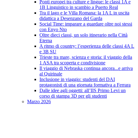
Ponti europei tra culture e lingue: le classi 1A e
1B Linguistico in scambio a Puerto Real
Tra il lago e le Villa Romana: la 1A L in uscita
didattica a Desenzano del Garda
Social Time: imparare a guardare oltre noi stessi
con Enyo Nto
Oltre dieci classi, un solo itinerario nella Città
Eterna
A ritmo di country: l’esperienza delle classi 4A L
e 3B SU
Trieste tra mare, scienza e storia: il viaggio della
1 ASA tra scoperta e condivisione
Il viaggio di Nebraska continua ancora...e arriva
al Quirinale
Inclusione in viaggio: studenti del DAI
protagonisti di una giornata formativa a Ferrara
Dalle idee agli oggetti: all’IIS Primo Levi un
corso di stampa 3D per gli studenti
Marzo 2026