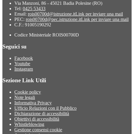
Via Manzoni, 86 - 45021 Badia Polesine (RO)
Tel:
0425 53433
Email:
rois00700d@istruzione.it
Link per inviare una mail
PEC:
rois00700d@pec.istruzione.it
Link per inviare una mail
C.F.: 91005190292
Codice Ministeriale ROIS00700D
Seguici su
Facebook
Youtube
Instagram
Sezione Link Utili
Cookie policy
Note legali
Informativa Privacy
Ufficio Relazioni con il Pubblico
Dichiarazione di accessibilità
Obiettivi di accessibilità
Whistleblowing
Gestione consensi cookie