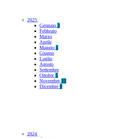
2025
Gennaio
3
Febbraio
Marzo
Aprile
Maggio
1
Giugno
Luglio
Agosto
Settembre
Ottobre
5
Novembre
15
Dicembre
9
2024