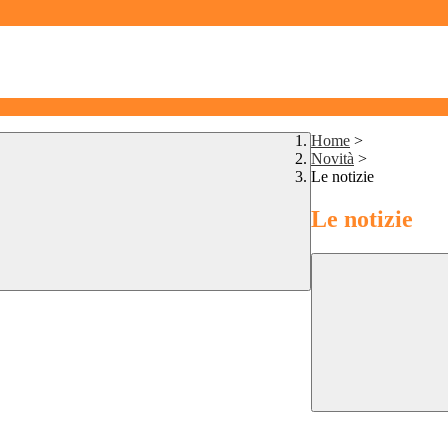
Home
>
Novità
>
Le notizie
Le notizie