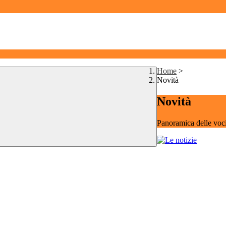
Home
>
Novità
Novità
Panoramica delle voc