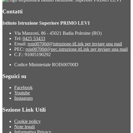
Contatti
Istituto Istruzione Superiore PRIMO LEVI
Via Manzoni, 86 - 45021 Badia Polesine (RO)
Tel:
0425 53433
Email:
rois00700d@istruzione.it
Link per inviare una mail
PEC:
rois00700d@pec.istruzione.it
Link per inviare una mail
C.F.: 91005190292
Codice Ministeriale ROIS00700D
Seguici su
Facebook
Youtube
Instagram
Sezione Link Utili
Cookie policy
Note legali
Informativa Privacy