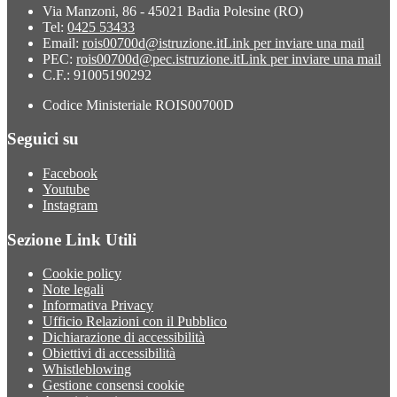
Via Manzoni, 86 - 45021 Badia Polesine (RO)
Tel:
0425 53433
Email:
rois00700d@istruzione.it
Link per inviare una mail
PEC:
rois00700d@pec.istruzione.it
Link per inviare una mail
C.F.: 91005190292
Codice Ministeriale ROIS00700D
Seguici su
Facebook
Youtube
Instagram
Sezione Link Utili
Cookie policy
Note legali
Informativa Privacy
Ufficio Relazioni con il Pubblico
Dichiarazione di accessibilità
Obiettivi di accessibilità
Whistleblowing
Gestione consensi cookie